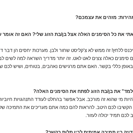
הירות: מזהים את עצמכם?
תי את כל הסימנים האלה אצל בן/בת הזוג שלי? האם זה אומר 
יכנס ללחץ! זה ממש לא צ'קליסט שחור ולבן. מערכות יחסים הן דבר די
סימנים כאלה צצים לאט לאט. זה יותר מדריך השראה למה לשים לב א
אופן כללי בקשר. האם אתם מרגישים נאהבים, בטוחים, ושיש לכם שו
מד" את בן/בת הזוג לפתח את הסימנים האלה?
יות מי שהוא זה מורכב. אבל אפשר בהחלט לעודד התנהגויות חיובי
קשיבו לכם היטב. להראות להם כמה אתם מעריכים את התמיכה של
לכם תמיד יכולה לעזור.
יק בין תמיכה אמיתית לבין תלות בקשר?