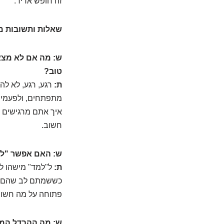
זה חופש אדיר.
שאלות ותשובות מ
ש: מה אם לא מצא
טוב?
ת:
רגע, רגע, לא לה
מתפתחים, ולפעמים 
איך אתם מרגישים ב
חשוב.
ש: האם אפשר "לל
ת:
ל"למד" מישהו לה
כששמתם לב שהם ה
פתוחה על מה חשוב 
ש: מה ההבדל המדו