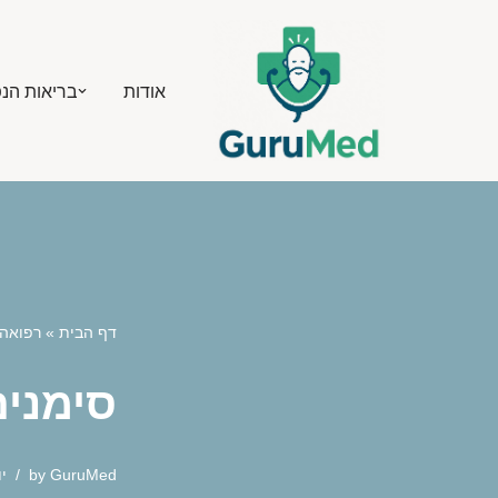
Skip
אודות
בריאות הנ
to
content
דף הבית
»
רפואה 
סימנים
GuruMed
by
יולי