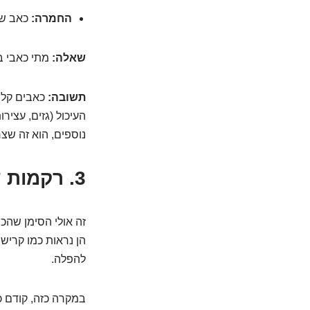
החמרה:
כאב שהו
שאלה:
מתי כאבי בט
תשובה:
כאבים קלי
העיכול (גזים, עצי
נוספים, הוא זה שצר
3. רקמות שעושות 'ביקור פתע': מה לעשות?
זה אולי הסימן שהכ
הן נראות כמו קרישי
להפלה.
במקרה כזה, קודם כל