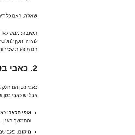
שאלה:
האם כל דימו
תשובה:
ממש לא! נש
להיריון תקין לחלוט
הם תופעות שכיחות
2. כאבי בטן עקשניים: לא סתם "גזים"!
כאבי בטן הם חלק ב
אבל יש כאבי בטן שה
אופי הכאב:
כאבי
ומתמשך באגן – כ
מיקום:
כאב שמתר