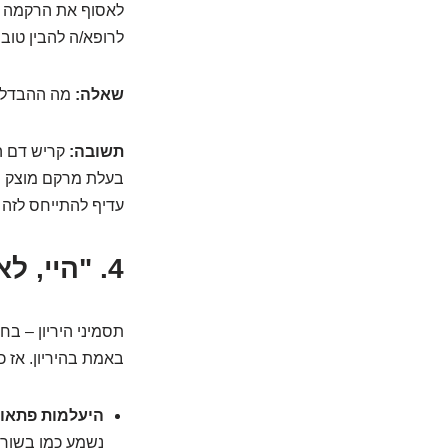
לאסוף את הרקמה אם
לרופא/ה להבין טוב
שאלה:
מה ההבדל ב
תשובה:
קריש דם הו
בעלת מרקם מוצק יו
עדיף להתייחס לזה 
4. "היי, לאן נעלמו הבחילות?" – אובדן תסמיני היריון
תסמיני היריון – בח
באמת בהיריון. אז כ
היעלמות פתאומ
נשמע כמו בשורה 