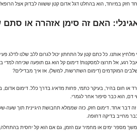
חד חזק במיוחד, הוא בהחלט דגל אדום קטן ששווה לבדוק אצל הרופא/
ואגינלי: האם זה סימן אזהרה או סתם 
 מלחיץ אותנו. כל כתם קטן על התחתון יכול לגרום ללב שלנו לדלג פעימ
אבל רגע, אל תרוצו למסקנות! דימום קל הוא גם תופעה שכיחה למדי בה
שלבים המוקדמים (דימום השתרשות, למשל). אז איך מבדילים?
ד או חום בהיר, בעיקר כתמי, פחות מדאיג בדרך כלל. דימום אדום, ב
 דם, הוא כבר סיפור אחר לגמרי.
ה דבר אחד. דימום חזק, כזה שממלא תחבושת היגיינית תוך שעה-שע
כבר מחייב בדיקה דחופה.
שך מספר ימים או מחמיר עם הזמן, גם אם הוא קל יחסית בהתחלה, 