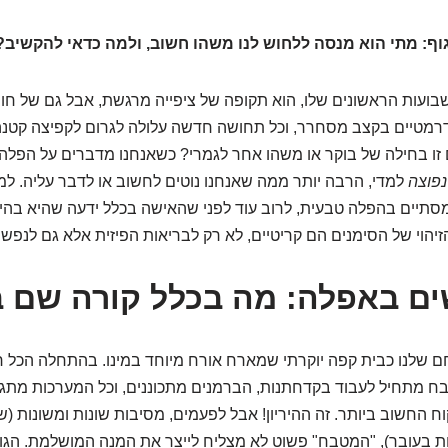
וף: מתי הוא מנסה ללחוש לנו משהו חשוב, ולמה כדאי להקשיב?
השבועות הראשונים שלו, הוא תקופה של ציפייה מרגשת, אבל גם של חו
 דרמטיים בקצב מסחרר, וכל תחושה חדשה עלולה לגרום לקפיצה קטנה
 זו בחילה של בוקר או משהו אחר לגמרי? כשאנחנו מדברים על הפלה
נפוצה
למדי, הרבה יותר ממה שאנחנו נוטים לחשוב או לדבר עליה. למ
סתיים בהפלה טבעית, לרוב עוד לפני שהאישה בכלל ידעה שהיא בהירי
הזיהוי של הסימנים הם קריטיים, לא רק לבריאות הפיזית אלא גם לנפשי
ם באפלה: מה בכלל קורה שם ב
חם שלנו כבית קפה יוקרתי שמארח אורח מיוחד במינו. בהתחלה הכל רג
ח מתחיל לעבוד בקדחתנות, הברמנים מתכוננים, וכל המערכות מתגיי
 החשוב ביותר. זה ההיריון! אבל לפעמים, מסיבות שונות ומשונות (ש
ת בעובר), "המטבח" פשוט לא מצליח לייצר את המנה המושלמת. הגו