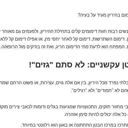
ם בהיריון מעיד על בעיה?
ים רבות חוות דימומים קלים בתחילת ההיריון, ולפעמים גם מאוחר יו
ין. דימום השתרשות, דימום קל לאחר יחסי מין, או אפילו דימום קל ללא 
. המפתח הוא לדעת
מתי
הדימום חריג, ואת זה בודקים מול הרופא/ה.
לתי נפרד מכל היריון, בין אם אלה גזים, עצירות, או פשוט הרחם שמ
ם לא "חמודים" ולא "רגילים".
 מחזור חזקים, התכווצויות שמגיעות בגלים ודומות לכאבי צירים מוק
ל אלה יכולים להיות סימן אזהרה.
כז במרכז הבטן התחתונה או באגן הוא רלוונטי במיוחד.