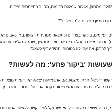
לך ומתחזק, או כזה שמלווה בדימום, מחייב התייחסות מיידית.
ן בהיריון נחשבים ל"נורמליים"?
ם, עמומים, בעיקר בצדדים (כתוצאה ממתיחת רצועות), או כאבים ש
רות) הם נורמליים בהחלט. כל כאב חזק, מתמשך, שמגיע בגלים, או שמל
יך לבדוק. אם אתן לא בטוחות, תמיד עדיף לשאול!
י קשה לעיכול, תרתי משמע. אם אתן מזהות יציאה של רקמות מוצקות מ
 דם גדולים במיוחד או ממש פיסות רקמה אפורות/ורודות – זהו סימן 
, נסו להישאר רגועות ככל האפשר (קל לומר, קשה לעשות, אנחנו יודע