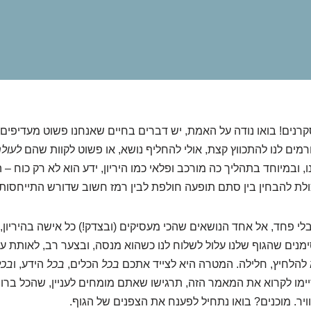
סקרנים! בואו נודה על האמת, יש דברים בחיים שאנחנו פשוט מעדיפים
רמים לנו להתכווץ קצת, אולי להחליף נושא, או פשוט לקוות שהם
לעול
 ובמיוחד בתהליך כה מורכב ופלאי כמו היריון, ידע הוא לא רק כוח – ה
ולת להבחין בין סתם תופעה חולפת לבין רמז חשוב שדורש התייחסות.
 בלי פחד, אל אחד הנושאים שהכי מעסיקים (ובצדק!) כל אישה בהיריון
מנים שהגוף שלנו עלול לשלוח לנו כשהוא מנסה, ובצער רב, לאותת ע
להלחיץ, חלילה. המטרה היא לצייד אתכם
בכל
הכלים,
בכל
הידע, ו
בכל
ימו לקרוא את המאמר הזה, תרגישו שאתם מומחים לעניין, שהכל ברור,
ר. מוכנים? בואו נתחיל לפענח את הצפנים של הגוף.