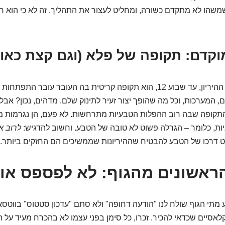
משהו לא מתקדם כשורה, ומחליט לעצור את התהליך. זה לא כי הוא רע
מוקדם: תקופה של פלא (וגם קצת כאו
השליש הראשון של ההיריון, עד שבוע 12, הוא תקופה קריטית בה העובר עובר
, המערכות, וכל מה שהופך יצור זעיר לתינוק שלם. מדהים, נכון? אב
 התקופה שבה רוב ההפלות הטבעיות מתרחשות. לא פעם, הן נגרמות מ
יות, כלומר – הגרלה פשוט לא טובה של הטבע. וחשוב להדגיש:
לרוב א
וט דרכו של הטבע להבטיח שההיריונות שממשיכים הם החזקים ביותר.
ראשונים מהגוף: לא לפספס או
ע מתי הגוף שולח לנו "הודעה דחופה" ולא סתם "עדכון סטטוס" בווטס
לאסיים שכדאי להכיר. זכרו, כל סימן בפני עצמו לא בהכרח מעיד על 