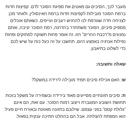
מעבר לכך, הסיבים גם מאטים את ספיגת הסוכר לדם. קפיצות חדות
ברמת הסוכר מובילות לקפיצות חדות ברמת האינסולין, ולאחר מכן
לצניחה חדה שגורמת לנו להרגיש רעבים ועייפים. כשאתם אוכלים
מספיק סיבים, הסוכר משתחרר בהדרגה, רמת הסוכר יציבה, ואתם
נמנעים מ"רכבת ההרים" הזו. זה אומר פחות תשוקה למתוקים ופחות
נפילות אנרגיה באמצע היום. תחשבו על זה כעל כוח על שיש לכם
כדי לשלוט בתיאבון.
שאלה ותשובה:
ש:
האם אכילת סיבים תמיד מובילה לירידה במשקל?
ת:
סיבים תזונתיים מסייעים מאוד בירידה ובשמירה על משקל בזכות
תחושת השובע המוגברת וייצוב רמות הסוכר. עם זאת, הם אינם
"גלולת קסם" בפני עצמם. שילובם בתזונה מאוזנת ובאורח חיים פעיל
הוא המפתח להצלחה. אבל הם בהחלט חתיכה ענקית בפאזל.