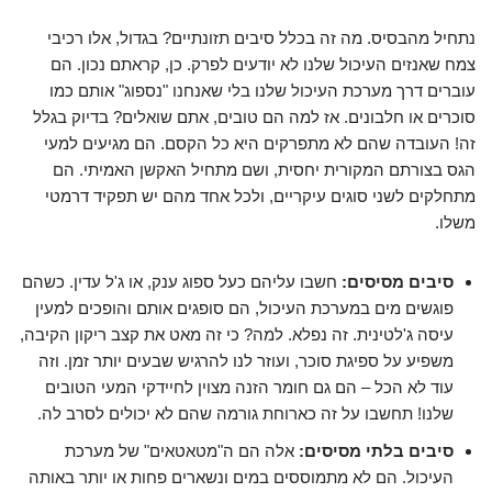
נתחיל מהבסיס. מה זה בכלל סיבים תזונתיים? בגדול, אלו רכיבי
צמח שאנזים העיכול שלנו לא יודעים לפרק. כן, קראתם נכון. הם
עוברים דרך מערכת העיכול שלנו בלי שאנחנו "נספוג" אותם כמו
סוכרים או חלבונים. אז למה הם טובים, אתם שואלים? בדיוק בגלל
זה! העובדה שהם לא מתפרקים היא כל הקסם. הם מגיעים למעי
הגס בצורתם המקורית יחסית, ושם מתחיל האקשן האמיתי. הם
מתחלקים לשני סוגים עיקריים, ולכל אחד מהם יש תפקיד דרמטי
משלו.
סיבים מסיסים:
חשבו עליהם כעל ספוג ענק, או ג'ל עדין. כשהם
פוגשים מים במערכת העיכול, הם סופגים אותם והופכים למעין
עיסה ג'לטינית. זה נפלא. למה? כי זה מאט את קצב ריקון הקיבה,
משפיע על ספיגת סוכר, ועוזר לנו להרגיש שבעים יותר זמן. וזה
עוד לא הכל – הם גם חומר הזנה מצוין לחיידקי המעי הטובים
שלנו! תחשבו על זה כארוחת גורמה שהם לא יכולים לסרב לה.
סיבים בלתי מסיסים:
אלה הם ה"מטאטאים" של מערכת
העיכול. הם לא מתמוססים במים ונשארים פחות או יותר באותה