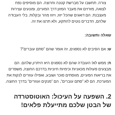
צורה. תחשבו על מברשת קטנה וחרוצה. הם מוסיפים נפח
לצואה, מזרזים את מעבר המזון דרך המעיים, ומונעים עצירות
מעצבנת. הם דואגים שהכל יזוז, ויזוז מהר ובקלות. בלי העבודה
שלהם, הדברים נוטים להתקע, ולא תרצו את זה.
שאלה ותשובה:
ש:
אם הסיבים לא נספגים, זה אומר שהם "סתם עוברים"?
ת:
ממש לא! העובדה שהם לא נספגים היא
היתרון
שלהם. הם
מבצעים פעולות מכאניות וכימיות חיוניות בדרכם החוצה, משפרים
את בריאות המעיים, מווסתים סוכר ושובע, ואפילו עוזרים לנקות את
המערכת. הם לא "סתם עוברים", הם "מנקים ועוזרים" בדרך החוצה.
2. השפעה על העיכול: האוטוסטרדה
של הבטן שלכם מתייעלת פלאים!