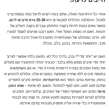
אחרי כל היתרונות האלה, אתם בטח רוצים לדעת כמה באמת צריך
לאכול. ההמלצה הכללית למבוגרים היא
25-38 גרם סיבים ליום
,
כאשר נשים נוטות להיות בקצה התחתון וגברים בקצה העליון של
הטווח. האם זה נשמע המון? אולי. האם רובנו מגיעים לשם? לצערי,
לא. הרוב המוחלט של האוכלוסייה המערבית אוכל הרבה פחות
מכך, והתוצאות ניכרות. בבטן, בלב, ובכלל.
האם יש "יותר מדי"? ובכן, בדרך כלל לא. כמעט בלתי אפשרי לצרוך
יותר מדי סיבים ממזון מלא בלבד. הבעיה יכולה להתעורר אם מעלים
את כמות הסיבים בצורה דרסטית ומהירה מדי, או אם משתמשים
בתוספי סיבים ללא שתייה מספקת. במקרים אלה, עלולים להרגיש אי
נוחות, נפיחות וגזים. הסוד הוא
הדרגתיות
. הוסיפו סיבים לתפריט
שלכם לאט לאט, ותנו לגוף להתרגל. וחשוב לא פחות –
שתו המון
מים!
המים הם השותף הסודי של הסיבים, ובלעדיהם, הסיבים
עלולים לגרום לעצירות במקום למנוע אותה. זה קצת כמו לבנות
אוטוסטרדה בלי שיהיו עליה מספיק מכוניות (מים) שיזרמו.