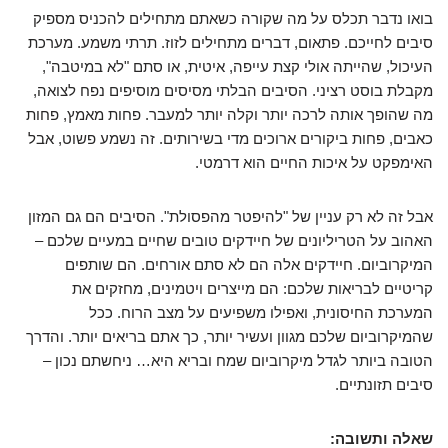
בואו נדבר תכלס על מה שקורה כשאתם מתחילים להכניס מספיק
סיבים לחייכם. פתאום, דברים מתחילים לזוז. תרתי משמע. מערכת
העיכול, שהייתה אולי קצת עייפה, איטית, או סתם "לא במיטבה",
מקבלת בוסט רציני. הסיבים הבלתי מסיסים מוסיפים נפח לצואה,
מה שהופך אותה לרכה יותר וקלה יותר למעבר. פחות מאמץ, פחות
כאבים, פחות ביקורים ארוכים מדי בשירותים. זה נשמע פשוט, אבל
האימפקט על איכות החיים הוא דרמטי.
אבל זה לא רק עניין של "להיפטר מהפסולת". הסיבים הם גם המזון
האהוב על הטריליונים של חיידקים טובים שחיים במעיים שלכם –
המיקרוביום. חיידקים אלה הם לא סתם אורחים. הם שותפים
קריטיים לבריאות שלכם: הם מייצרים ויטמינים, מחזקים את
המערכת החיסונית, ואפילו משפיעים על מצב הרוח. ככל
שהמיקרוביום שלכם מגוון ועשיר יותר, כך אתם בריאים יותר. והדרך
הטובה ביותר לגדל מיקרוביום שמח ובריא היא… ניחשתם נכון –
סיבים תזונתיים.
שאלה ותשובה: