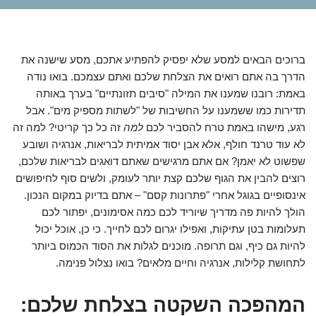
ברוכים הבאים למסע שלא יפסיק להפתיע אתכם, מסע שישנה את
הדרך בה אתם רואים את הצלחת שלכם ואתם עצמכם. בואו נודה
באמת: רובנו שמענו את המילה "סיבים תזונתיים" בערך באותה
תדירות כמו ששמענו על החשיבות של "לשתות מספיק מים". אבל
רגע, מישהו באמת טרח להסביר לכם
למה
זה כל כך קריטי? למה זה
לא עוד טרנד חולף, אלא אבן יסוד אמיתית לבריאות, אנרגיה ושובע
שפשוט לא יאמן? אם אתם מרגישים שאתם דואגים לבריאות שלכם,
רוצים להבין את הגוף שלכם קצת יותר לעומק, ולשים סוף לחיפושים
אינסופיים בגוגל אחרי "פתרונות קסם" – אתם בדיוק במקום הנכון.
הולך להיות פה מדריך שיוריד לכם כמה אסימונים, יפתור לכם
תעלומות בטן עתיקות, ואפילו יגרום לכם לחייך. כי כן, אוכל יכול
להיות גם כיף, וגם תרופה. מוכנים לגלות את הסוד הכמוס ביותר
לתחושת קלילות, אנרגיה וחיים מלאים? בואו נצלול פנימה.
המהפכה השקטה בצלחת שלכם: