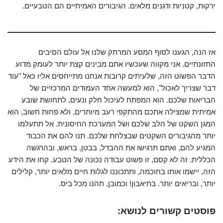
ירקות, קטניות ודגנים מלאים. הגיבורים האמיתיים הם הטבעיים.
אז הנה, הגענו לסוף המסע המרתק שלנו אל עולם הסיבים
התזונתיים. אני מקווה שעכשיו אתם מבינים קצת יותר לעומק מדוע
הדבר הפשוט הזה, שלעיתים קרובות אנחנו מתייחסים אליו כאל "עוד
דבר שצריך לאכול", הוא למעשה אחד העמודים המרכזיים של
הבריאות שלכם. הוא המפתח לעיכול חלק ונעים, לתחושת שובע
אמיתית שמצילה אתכם מהתקפי רעב מיותרים, ולא פחות חשוב, הוא
המגן השקט של הלב שלכם ושל המערכת החיסונית. אל תתעלמו
יותר מהגיבורים השקטים שבצלחת שלכם. תנו להם את הכבוד
המגיע להם, ואתם תרגישו את ההבדל, בבטן, בראש, ובהרגשה
הכללית. זה לא קסם, זו פשוט עבודה נכונה של הטבע. קחו את הידע
הזה, יישמו אותו בחוכמה, ותתכוננו לגלות חיים מלאים יותר, קלילים
יותר, ובריאים יותר. בתיאבון! וכמובן, תהנו מכל ביס.
פוסטים קשורים לנושא: