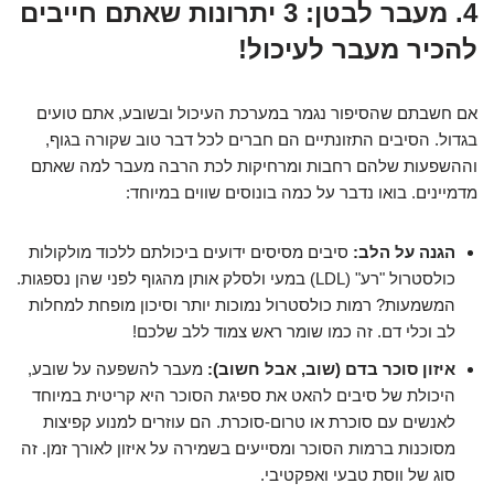
4. מעבר לבטן: 3 יתרונות שאתם חייבים
להכיר מעבר לעיכול!
אם חשבתם שהסיפור נגמר במערכת העיכול ובשובע, אתם טועים
בגדול. הסיבים התזונתיים הם חברים לכל דבר טוב שקורה בגוף,
וההשפעות שלהם רחבות ומרחיקות לכת הרבה מעבר למה שאתם
מדמיינים. בואו נדבר על כמה בונוסים שווים במיוחד:
הגנה על הלב:
סיבים מסיסים ידועים ביכולתם ללכוד מולקולות
כולסטרול "רע" (LDL) במעי ולסלק אותן מהגוף לפני שהן נספגות.
המשמעות? רמות כולסטרול נמוכות יותר וסיכון מופחת למחלות
לב וכלי דם. זה כמו שומר ראש צמוד ללב שלכם!
איזון סוכר בדם (שוב, אבל חשוב):
מעבר להשפעה על שובע,
היכולת של סיבים להאט את ספיגת הסוכר היא קריטית במיוחד
לאנשים עם סוכרת או טרום-סוכרת. הם עוזרים למנוע קפיצות
מסוכנות ברמות הסוכר ומסייעים בשמירה על איזון לאורך זמן. זה
סוג של ווסת טבעי ואפקטיבי.