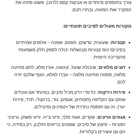
צורך בתוספים מיוחדים או אבקות קסם (לרוב). פשוט פתחו את
המקרר ואת המזווה, ובחרו חכם.
מקורות מעולים לסיבים תזונתיים:
קטניות:
שעועית, עדשים, חומוס, אפונה – אלופים אמיתיים
בסיבים! כוס קטניות מבושלות יכולה לספק חלק משמעותי
מהצריכה היומית.
דגנים מלאים:
שיבולת שועל, קינואה, אורז מלא, לחם מחיטה
מלאה, פסטה מחיטה מלאה – עברו למלא, הגוף שלכם יודה
לכם.
פירות וירקות:
כל פרי וירק מכיל סיבים, במיוחד אם אוכלים
אותם עם הקליפה (תפוחים, אגסים, גזר, ברוקולי, תרד, פירות
יער). זה גם תוספת נהדרת של ויטמינים ומינרלים.
אגוזים וזרעים:
שקדים, אגוזי מלך, זרעי צ'יה, זרעי פשתן, גרעיני
חמניות – פיצוץ של סיבים, שומנים בריאים וחלבון. רק במידה, כי
הם גם עשירים בקלוריות.