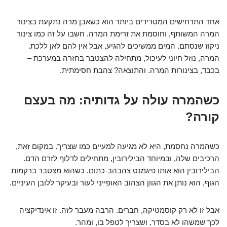
אחד התרחישים המטרידים ביותר הוא כשאבן מרה נתקעת בצינור
המרה המשותף, וחוסמת את זרימת המרה. חשבו על זה כמו צינור
ניקוז שנסתם. המים ממשיכים להגיע, אבל אין להם לאן ללכת.
המרה, נוזל חיוני לעיכול, מתחילה להצטבר בחזרה במערכת –
בכבד, בצינורות המרה. והתוצאה? צהבת חסימתית.
כשהמרה עולה על גדותיה: מה בעצם
קורה?
כשהמרה נחסמת, היא לא מגיעה למעיים כמו שצריך. במקום זאת,
הרכיבים שלה, ובמיוחד הבילירובין, מתחילים לדלוף לזרם הדם.
הבילירובין הוא אותו פיגמנט צהבהב-כתום. כשהוא מצטבר ברקמות
הגוף, הוא נותן את הגוון הצהוב האופייני לעור ובעיקר ללובן העיניים.
אבל זו לא רק קוסמטיקה, חברים. הרבה מעבר לזה. זו אינדיקציה
לכך שמשהו לא בסדר, ושצריך לטפל בו, ומהר.