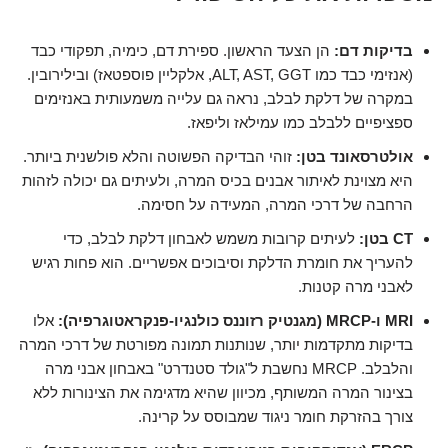
בדיקות דם:
הן הצעד הראשון. ספירת דם, כימיה, תפקודי כבד
(אנזימי כבד כמו ALT, AST, GGT, אלקליין פוספטאז) ובילירובין.
במקרה של דלקת לבלב, נראה גם עלייה משמעותית באנזימים
ספציפיים ללבלב כמו עמילאז וליפאז.
אולטרסאונד בטן:
זוהי הבדיקה הפשוטה והלא פולשנית ביותר.
היא מצוינת לאיתור אבנים בכיס המרה, ולעיתים גם יכולה לזהות
הרחבה של דרכי המרה, המעידה על חסימה.
CT בטן:
לעיתים קרובות משמש לאבחון דלקת לבלב, כדי
להעריך את חומרת הדלקת וסיבוכים אפשריים. הוא פחות רגיש
לאבני מרה קטנות.
MRI ו-MRCP (מגנטיק רזוננס כולנגיו-פנקראטוגרפיה):
אלו
בדיקות מתקדמות יותר, שנותנות תמונה מפורטת של דרכי המרה
והלבלב. MRCP נחשבת ל"גולד סטנדרט" באבחון אבני מרה
בצינור המרה המשותף, מכיוון שהיא מדגימה את הצינורות ללא
צורך בהזרקת חומר ניגוד שמבוסס על קרינה.