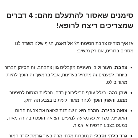
סימנים שאסור להתעלם מהם: 4 דברים
שמצריכים ריצה לרופא!
אז איך מזהים צהבת חסימתית? אל דאגה, הגוף שלנו משדר לנו
מסרים ברורים, אם רק נקשיב:
צהבת:
העור ולובן העיניים מקבלים גוון צהבהב. זה הסימן הברור
ביותר. לפעמים זה מתחיל בעדינות, אבל בהמשך זה הופך להיות
מאוד בולט.
שתן כהה:
בגלל עודף הבילירובין בדם, הכליות מנסות להיפטר
ממנו, והשתן הופך לכהה מאוד, לעיתים בצבע תה חזק.
צואה בהירה:
המרה היא זו שנותנת לצואה את צבעה החום
האופייני. כשהיא לא מגיעה למעיים, הצואה הופכת בהירה מאוד,
כמעט בצבע חרסית או אפור.
גרד בלתי נסבל:
הצטברות מלחי מרה בעור גורמת לגרד חמור,