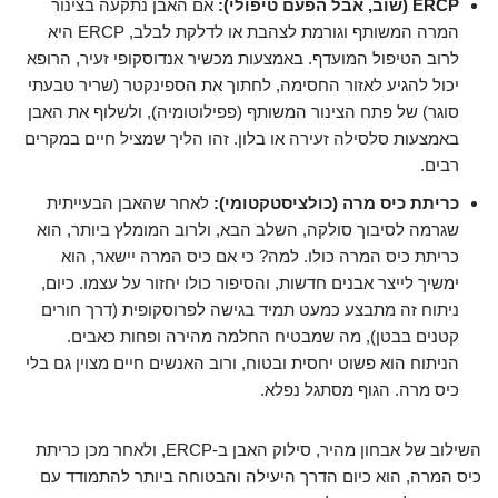
ERCP (שוב, אבל הפעם טיפולי):
אם האבן נתקעה בצינור
המרה המשותף וגורמת לצהבת או לדלקת לבלב, ERCP היא
לרוב הטיפול המועדף. באמצעות מכשיר אנדוסקופי זעיר, הרופא
יכול להגיע לאזור החסימה, לחתוך את הספינקטר (שריר טבעתי
סוגר) של פתח הצינור המשותף (פפילוטומיה), ולשלוף את האבן
באמצעות סלסילה זעירה או בלון. זהו הליך שמציל חיים במקרים
רבים.
כריתת כיס מרה (כולציסטקטומי):
לאחר שהאבן הבעייתית
שגרמה לסיבוך סולקה, השלב הבא, ולרוב המומלץ ביותר, הוא
כריתת כיס המרה כולו. למה? כי אם כיס המרה יישאר, הוא
ימשיך לייצר אבנים חדשות, והסיפור כולו יחזור על עצמו. כיום,
ניתוח זה מתבצע כמעט תמיד בגישה לפרוסקופית (דרך חורים
קטנים בבטן), מה שמבטיח החלמה מהירה ופחות כאבים.
הניתוח הוא פשוט יחסית ובטוח, ורוב האנשים חיים מצוין גם בלי
כיס מרה. הגוף מסתגל נפלא.
השילוב של אבחון מהיר, סילוק האבן ב-ERCP, ולאחר מכן כריתת
כיס המרה, הוא כיום הדרך היעילה והבטוחה ביותר להתמודד עם