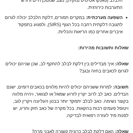
הלבלב (פאנקראטיטיס נמקית), מצב שמסכן חיים ודורש
התערבות כירורגית.
השפעה מערכתית:
במקרים חמורים, דלקת הלבלב יכולה לגרום
לתגובה דלקתית רחבה בכל הגוף (SIRS), ולפגוע בתפקוד
איברים אחרים כמו הריאות והכליות.
שאלות ותשובות מהירות:
שאלה:
איך מבדילים בין דלקת לבלב להתקף לב, שכן שניהם יכולים
לגרום לכאבים בחזה ובגב?
תשובה:
למרות ששניהם יכולים להיות מלווים בכאבים דומים, ישנם
הבדלים. כאב לב לרוב יקרין לזרוע שמאל או לצוואר, ויהיה מלווה
בקוצר נשימה. כאב לבלב יתמקד יותר בבטן העליונה ויקרין לגב,
ויטופל פעמים רבות בהקאות. בכל מקרה של כאב חזק וחריג, יש
לפנות מיד לעזרה רפואית לבדיקה.
שאלה:
האם דלקת לבלב כרונית קשורה לאבני מרה?