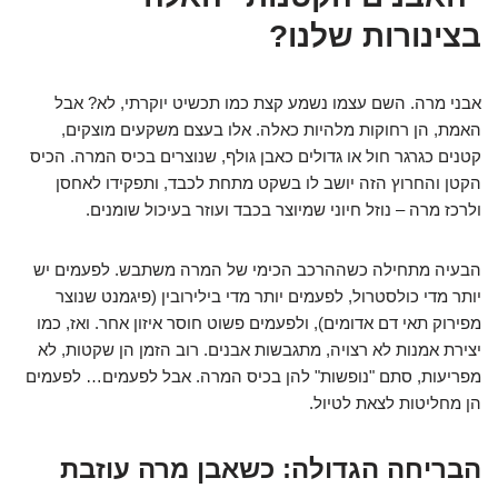
בצינורות שלנו?
אבני מרה. השם עצמו נשמע קצת כמו תכשיט יוקרתי, לא? אבל
האמת, הן רחוקות מלהיות כאלה. אלו בעצם משקעים מוצקים,
קטנים כגרגר חול או גדולים כאבן גולף, שנוצרים בכיס המרה. הכיס
הקטן והחרוץ הזה יושב לו בשקט מתחת לכבד, ותפקידו לאחסן
ולרכז מרה – נוזל חיוני שמיוצר בכבד ועוזר בעיכול שומנים.
הבעיה מתחילה כשההרכב הכימי של המרה משתבש. לפעמים יש
יותר מדי כולסטרול, לפעמים יותר מדי בילירובין (פיגמנט שנוצר
מפירוק תאי דם אדומים), ולפעמים פשוט חוסר איזון אחר. ואז, כמו
יצירת אמנות לא רצויה, מתגבשות אבנים. רוב הזמן הן שקטות, לא
מפריעות, סתם "נופשות" להן בכיס המרה. אבל לפעמים… לפעמים
הן מחליטות לצאת לטיול.
הבריחה הגדולה: כשאבן מרה עוזבת