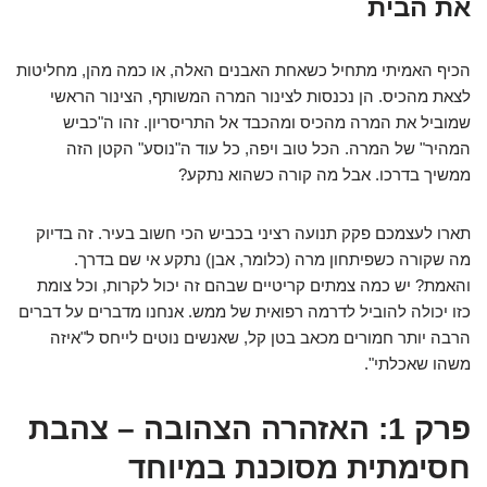
את הבית
הכיף האמיתי מתחיל כשאחת האבנים האלה, או כמה מהן, מחליטות
לצאת מהכיס. הן נכנסות לצינור המרה המשותף, הצינור הראשי
שמוביל את המרה מהכיס ומהכבד אל התריסריון. זהו ה"כביש
המהיר" של המרה. הכל טוב ויפה, כל עוד ה"נוסע" הקטן הזה
ממשיך בדרכו. אבל מה קורה כשהוא נתקע?
תארו לעצמכם פקק תנועה רציני בכביש הכי חשוב בעיר. זה בדיוק
מה שקורה כשפיתחון מרה (כלומר, אבן) נתקע אי שם בדרך.
והאמת? יש כמה צמתים קריטיים שבהם זה יכול לקרות, וכל צומת
כזו יכולה להוביל לדרמה רפואית של ממש. אנחנו מדברים על דברים
הרבה יותר חמורים מכאב בטן קל, שאנשים נוטים לייחס ל"איזה
משהו שאכלתי".
פרק 1: האזהרה הצהובה – צהבת
חסימתית מסוכנת במיוחד