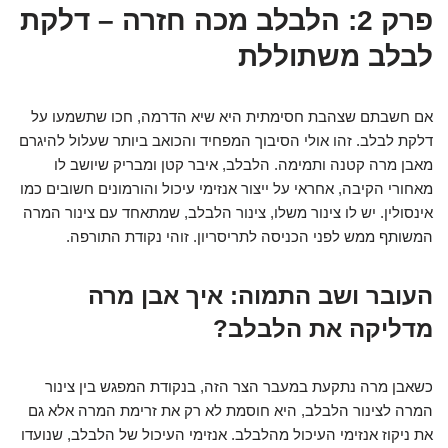
פרק 2: הלבלב מכה חזרה – דלקת
לבלב משתוללת
אם חשבתם שצהבת חסימתית היא שיא הדרמה, חכו שתשמעו על
דלקת לבלב. זהו אולי הסיבוך המפחיד והכואב ביותר שעלול להיגרם
מאבן מרה קטנה ותמימה. הלבלב, איבר קטן ומבריק שיושב לו
מאחורי הקיבה, אחראי על ייצור אנזימי עיכול והורמונים חשובים כמו
אינסולין. יש לו צינור משלו, צינור הלבלב, שמתאחד עם צינור המרה
המשותף ממש לפני הכניסה לתריסריון. זוהי נקודת התורפה.
העובר ושב התמוה: איך אבן מרה
מדליקה את הלבלב?
כשאבן מרה נתקעת במעבר הצר הזה, בנקודת המפגש בין צינור
המרה לצינור הלבלב, היא חוסמת לא רק את זרימת המרה אלא גם
את ניקוז אנזימי העיכול מהלבלב. אנזימי העיכול של הלבלב, שנועדו