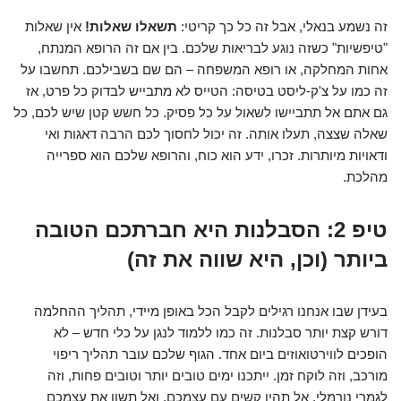
זה נשמע בנאלי, אבל זה כל כך קריטי:
תשאלו שאלות!
אין שאלות
"טיפשיות" כשזה נוגע לבריאות שלכם. בין אם זה הרופא המנתח,
אחות המחלקה, או רופא המשפחה – הם שם בשבילכם. תחשבו על
זה כמו על צ'ק-ליסט בטיסה: הטייס לא מתבייש לבדוק כל פרט, אז
גם אתם אל תתביישו לשאול על כל פסיק. כל חשש קטן שיש לכם, כל
שאלה שצצה, תעלו אותה. זה יכול לחסוך לכם הרבה דאגות ואי
ודאויות מיותרות. זכרו, ידע הוא כוח, והרופא שלכם הוא ספרייה
מהלכת.
טיפ 2: הסבלנות היא חברתכם הטובה
ביותר (וכן, היא שווה את זה)
בעידן שבו אנחנו רגילים לקבל הכל באופן מיידי, תהליך ההחלמה
דורש קצת יותר סבלנות. זה כמו ללמוד לנגן על כלי חדש – לא
הופכים לווירטואוזים ביום אחד. הגוף שלכם עובר תהליך ריפוי
מורכב, וזה לוקח זמן. ייתכנו ימים טובים יותר וטובים פחות, וזה
לגמרי נורמלי. אל תהיו קשים עם עצמכם, ואל תשוו את עצמכם