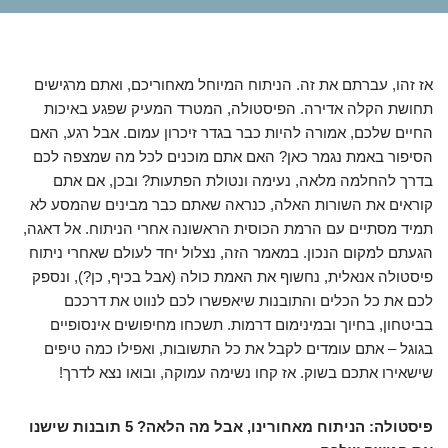
אז זהו, עברתם את זה. הניתוח המיוחל מאחוריכם, ואתם מרגישים
תחושת הקלה אדירה. הפיסטולה, המטרד המעיק שפגע באיכות
החיים שלכם, אמורה להיות כבר בגדר זיכרון עמום. אבל רגע, האם
הסיפור באמת נגמר כאן? האם אתם מוכנים לכל מה שמצפה לכם
בדרך להחלמה מלאה, נעימה ונטולת הפתעות? ובכן, אם אתם
קוראים את השורות האלה, כנראה שאתם כבר מבינים שהמסע לא
תמיד מסתיים עם הרמת הכוסית הראשונה אחרי הניתוח. אל דאגה,
הגעתם למקום הנכון. במאמר הזה, נצלול יחד לעולם שאחרי ניתוח
פיסטולה אנאלית, נחשוף את האמת כולה (אבל בכיף, כן?), ונספק
לכם את כל הכלים והתובנות שיאפשרו לכם לנווט את דרככם
בביטחון, בחיוך ובמינימום דרמות. תשכחו מחיפושים אינסופיים
בגוגל – אתם עומדים לקבל את כל התשובות, ואפילו כמה טיפים
שישאירו אתכם בשוק. אז קחו נשימה עמוקה, ובואו נצא לדרך!
פיסטולה: הניתוח מאחורינו, אבל מה הלאה? 5 תובנות שישנו