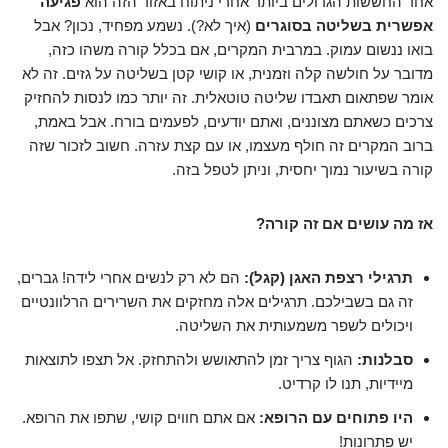
אחד החששות הגדולים ביותר אחרי ניתוח באזור הזה הוא
פגיעה
אפשרית בשליטה בסוגרים
(איך לא?). נשמע מפחיד, נכון? אבל
בואו ננשום עמוק. במרבית המקרים, אם בכלל קורה משהו כזה,
מדובר על חולשה קלה וזמנית, או קושי קטן בשליטה על גזים. זה לא
אומר שפתאום תאבדו שליטה טוטאלית. זה יותר כמו לנסות להחזיק
צרכים כשאתם מצוננים, ואתם יודעים, לפעמים בורח. אבל באמת,
ברוב המקרים זה חולף מעצמו, או עם קצת עזרה. חשוב לזכור שזה
קורה בשיעור נמוך יחסית, וניתן לטפל בזה.
אז מה עושים אם זה קורה?
תרגילי רצפת האגן (קגל):
הם לא רק לנשים אחרי לידה! גברים,
זה גם בשבילכם. תרגילים אלה מחזקים את השרירים הרלוונטיים
ויכולים לשפר משמעותית את השליטה.
סבלנות:
הגוף צריך זמן להתאושש ולהתחזק. אל תצפו לתוצאות
מיידיות, תנו לו קרדיט.
היו פתוחים עם הרופא:
אם אתם חווים קושי, שתפו את הרופא.
יש פתרונות!