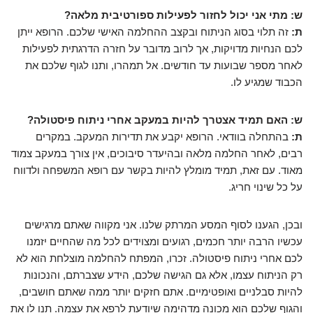
ש: מתי אני יכול לחזור לפעילות ספורטיבית מלאה?
ת:
זה תלוי בסוג הניתוח ובקצב ההחלמה האישי שלכם. הרופא ייתן
לכם הנחיות מדויקות, אך לרוב מדובר על חזרה הדרגתית לפעילות
לאחר מספר שבועות עד חודשים. אל תמהרו, ותנו לגוף שלכם את
הכבוד שמגיע לו.
ש: האם תמיד אצטרך להיות במעקב אחרי ניתוח פיסטולה?
ת:
בהתחלה בוודאי. הרופא יקבע את תדירות המעקב. במקרים
רבים, לאחר החלמה מלאה ובהיעדר סיבוכים, אין צורך במעקב צמוד
מאוד. עם זאת, תמיד מומלץ להיות בקשר עם רופא המשפחה ולדווח
על כל שינוי חריג.
ובכן, הגענו לסוף המסע המרתק שלנו. אני מקווה שאתם מרגישים
עכשיו הרבה יותר חכמים, רגועים ומצוידים לכל מה שהחיים יזמנו
לכם אחרי ניתוח פיסטולה. זכרו, המפתח להחלמה מוצלחת הוא לא
רק הניתוח עצמו, אלא גם הגישה שלכם, הידע שצברתם, והנכונות
להיות סבלניים ואופטימיים. אתם חזקים יותר ממה שאתם חושבים,
והגוף שלכם הוא מכונה מדהימה שיודעת לרפא את עצמה. תנו לו את