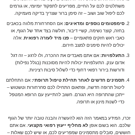
משתלטים לכם על החיים, מפריעים לתפקוד יומיומי, או גורמים
לכם ליפול שוב ושוב – זה סימן ברור שצריך בדיקה מעמיקה.
סימפטומים נוספים ומדאיגים:
אם הסחרחורת מלווה בכאבים
בחזה, קוצר נשימה, קשיי דיבור, חולשה בצד אחד של הגוף, או
כאבי ראש חזקים פתאומיים –
פנו מיד לעזרה רפואית
. אלה
יכולים להיות סימנים למצב חירום.
התעלפויות:
אם אתם מאבדים את ההכרה, ולו לרגע – זה דגל
אדום ענק. התעלפויות יכולות להיות מסוכנות (בגלל נפילות)
ודורשות בירור רפואי דחוף כדי לשלול סיבות רציניות.
תסמינים חדשים לאחר תחילת טיפול תרופתי:
אם התחלתם
ליטול תרופה חדשה, ופתאום התחילו לכם סחרחורות וטשטוש –
ייתכן שהתרופה היא הגורם. חשוב להתייעץ עם הרופא המטפל
כדי לשנות מינון או תרופה.
זכרו, המידע במאמר הזה הוא להעשרה והבנה טובה יותר של הגוף
שלכם. הוא בשום אופן
לא מחליף ייעוץ רפואי מקצועי
. אם אתם
חוששים, סובלים מתסמינים שמפריעים לכם, או שיש לכם שאלות –