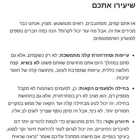
שיעירו אתכם
אז אתם קמים, מסתובבים, רואים מטושטש. מצוין, אנחנו כבר
מכירים את זה. אבל מה עוד יכול לקרות? הנה כמה חברים נוספים
למועדון הסימפטומים:
עייפות וסחרחורת קלה מתמשכת:
לא רק כשקמים, אלא גם
סתם במהלך היום אתם מרגישים שאתם פשוט
לא בשיא
. קצת
חולשה כללית, עייפות שמסרבת לעזוב, ותחושה קלה של חוסר
יציבות.
בחילה ולפעמים הקאות:
כן, לפעמים כשהמוח לא מקבל
מספיק דם, הוא מגיב לא רק בסחרחורת, אלא גם בתחושת
בחילה. זה יכול לנוע מבחילה קלה ועד הקאה של ממש במקרים
חמורים יותר. לא כיף, אבל זה סימן נוסף שצריך לשים לב אליו.
חיוורון וקור:
כלי הדם מתכווצים כדי לנסות להזרים יותר דם
לאיברים החיוניים, וזה יכול לגרום לעור להיראות חיוור וקר למגע,
בעיקר בגפיים. אם מישהו מסתכל עליכם ואומר "נראה שראית