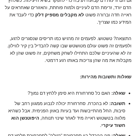
גם הם זרימת דם קבועה ויציבה כדי לתפקד בשיא היעילות. כשלחץ
הדם יורד, זרימת הדם לעיניים ולמוח פוחתת, והאזורים שאחראים על
ראייה חדה וברורה פשוט
לא מקבלים מספיק דלק
כדי לעבד את
המידע כמו שצריך.
התוצאה? טשטוש. לפעמים זה מרגיש כמו תריסים שנסגרים לרגע,
ולפעמים זה פשוט עולם מטושטש שבו קשה להבדיל בין קיר לווילון.
זה לא שהעיניים שלכם התחילו לשחק משחקים, זה פשוט שהן לא
מקבלות את מה שהן צריכות באותו רגע דרמטי.
שאלות ותשובות מהירות:
שאלה:
האם כל סחרחורת היא סימן ללחץ דם נמוך?
תשובה:
לא בהכרח. סחרחורת יכולה לנבוע ממגוון רחב של
סיבות, החל מהתייבשות ועד בעיות באוזן הפנימית. אבל כשהיא
מלווה בטשטוש ראייה מיד לאחר שינוי תנוחה,
היפוטנשן הוא
חשוד עיקרי
.
שאלה:
מה ההבדל בין סחרחורת "רגילה" לסחרחורת מלחץ דם