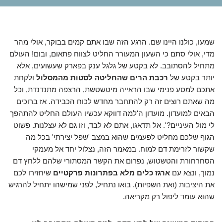
שמעו, כולנו היינו שם. הרגע הזה שבו אתם קמים בבוקר, אולי מהר
מדי, אולי סתם כי השעון המעורר החליט לצווח פתאום, ובום! העולם
מתחיל להסתובב. לא בקטע של גלגל ענק בפארק שעשועים, אלא
יותר בקטע של
רכבת הרים שהחליטה לסטות מהמסלול
ולקחת
אתכם למסע פנימי שבו הראייה מיטשטשת, הרצפה מתנדנדת, וכל
מה שאתם רוצים זה רק להתחבר מחדש לכוח הכבידה. אז ברוכים
הבאים למועדון. מועדון ה'למה דווקא עכשיו העולם החליט להתהפך
לי מול העיניים?'. אל תדאגו, אתם לא לבד, וזו גם לא עצלנות. פשוט
הגוף שלכם מחליט לפעמים שהוא במצב 'שפל יצירתי' בכל מה
שקשור לזרימת דם למוח. במאמר הזה, נצלול יחד אל מעמקי
הסחרחורת והטשטוש, נפרום את הקשר המסתורי שלהם ללחץ דם
נמוך, ונצא עם
ארגז כלים מלא בפתרונות פרקטיים
שיחזירו לכם
את היציבות (ואת השפיות). בואו נתחיל, לפני שמישהו יתחיל להרגיש
שהוא עומד ליפול רק מקריאה.