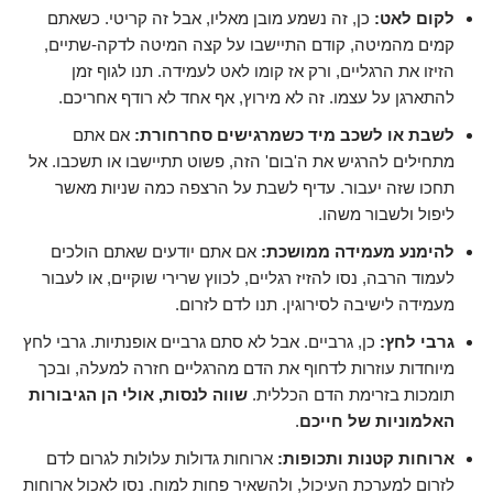
לקום לאט:
כן, זה נשמע מובן מאליו, אבל זה קריטי. כשאתם
קמים מהמיטה, קודם התיישבו על קצה המיטה לדקה-שתיים,
הזיזו את הרגליים, ורק אז קומו לאט לעמידה. תנו לגוף זמן
להתארגן על עצמו. זה לא מירוץ, אף אחד לא רודף אחריכם.
לשבת או לשכב מיד כשמרגישים סחרחורת:
אם אתם
מתחילים להרגיש את ה'בום' הזה, פשוט תתיישבו או תשכבו. אל
תחכו שזה יעבור. עדיף לשבת על הרצפה כמה שניות מאשר
ליפול ולשבור משהו.
להימנע מעמידה ממושכת:
אם אתם יודעים שאתם הולכים
לעמוד הרבה, נסו להזיז רגליים, לכווץ שרירי שוקיים, או לעבור
מעמידה לישיבה לסירוגין. תנו לדם לזרום.
גרבי לחץ:
כן, גרביים. אבל לא סתם גרביים אופנתיות. גרבי לחץ
מיוחדות עוזרות לדחוף את הדם מהרגליים חזרה למעלה, ובכך
תומכות בזרימת הדם הכללית.
שווה לנסות, אולי הן הגיבורות
האלמוניות של חייכם
.
ארוחות קטנות ותכופות:
ארוחות גדולות עלולות לגרום לדם
לזרום למערכת העיכול, ולהשאיר פחות למוח. נסו לאכול ארוחות