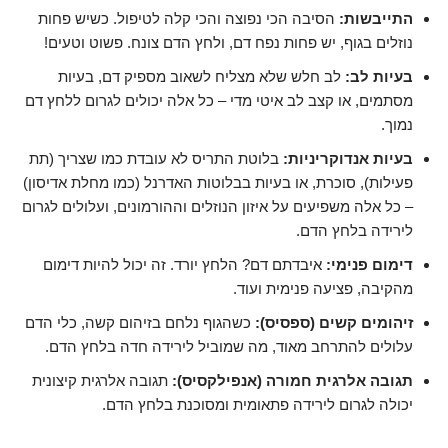
התייבשות:
הסיבה הכי נפוצה והכי קלה לטיפול. כשיש פחות
נוזלים בגוף, יש פחות נפח דם, ולחץ הדם צונח. פשוט וטעים!
בעיות לב:
לב חלש שלא מצליח לשאוב מספיק דם, בעיות
מסתמים, או קצב לב איטי מדי – כל אלה יכולים לגרום ללחץ דם
נמוך.
בעיות אנדוקריניות:
בלוטת התריס לא עובדת כמו שצריך (תת
פעילות), סוכרת, או בעיות בבלוטות האדרנל (כמו מחלת אדיסון)
– כל אלה משפיעים על איזון הנוזלים וההורמונים, ועלולים לגרום
לירידה בלחץ הדם.
דימום פנימי:
איבדתם דם? הלחץ יורד. זה יכול להיות דימום
מהקיבה, פציעה פנימית ועוד.
זיהומים קשים (ספסיס):
כשהגוף נלחם בזיהום קשה, כלי הדם
עלולים להתרחב מאוד, מה שמוביל לירידה חדה בלחץ הדם.
תגובה אלרגית חמורה (אנפילקסיס):
תגובה אלרגית קיצונית
יכולה לגרום לירידה פתאומית ומסוכנת בלחץ הדם.