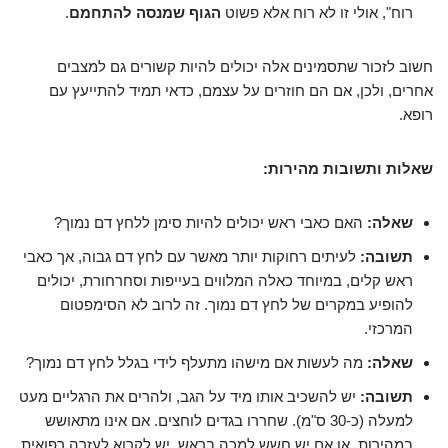
רוח", אולי זו לא רוח אלא פשוט
הגוף שמנסה להתחמם
.
חשוב לזכור שתסמינים אלה יכולים להיות קשורים גם למצבים
אחרים, ולכן, אם הם חוזרים על עצמם, כדאי תמיד להתייעץ עם
רופא.
שאלות ותשובות מהירות:
שאלה:
האם כאבי ראש יכולים להיות סימן ללחץ דם נמוך?
תשובה:
לעיתים רחוקות יותר מאשר עם לחץ דם גבוה, אך כאבי
ראש קלים, במיוחד כאלה המלווים בעייפות וסחרחורת, יכולים
להופיע במקרים של לחץ דם נמוך. זה לרוב לא הסימפטום
המרכזי.
שאלה:
מה לעשות אם מישהו מתעלף לידי בגלל לחץ דם נמוך?
תשובה:
יש להשכיב אותו מיד על הגב, ולהרים את הרגליים מעט
למעלה (כ-30 ס"מ). שחררו בגדים לוחצים. אם אינו מתאושש
במהירות, או אם יש חשש למכה בראש, יש לקרוא לעזרה רפואית.