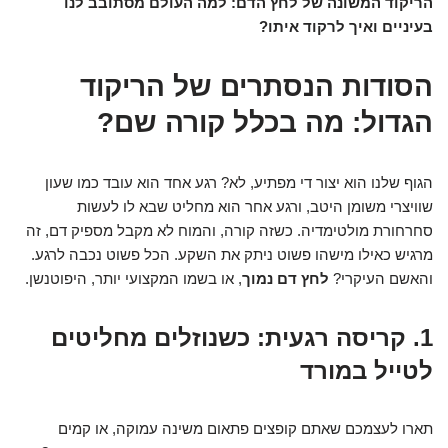
הריקוד המשונה של לחץ הדם: למה העולם מסתובב לנו
בעיניים ואיך לרקוד איתו?
הסודות הנסתרים של הריקוד
הגדול: מה בכלל קורה שם?
הגוף שלנו הוא יצור די מפתיע, לא? רגע אחד הוא עובד כמו שעון
שוויצרי משומן היטב, ורגע אחר הוא מחליט שבא לו לעשות
סחרחורת מולטימדיה. כשזה קורה, והמוח לא מקבל מספיק דם, זה
מרגיש כאילו מישהו פשוט ניתק את השקע. הכל פשוט נכבה לרגע.
והאשם העיקרי?
לחץ דם נמוך
, או בשמו המקצועי יותר, היפוטנשן.
1. קריסה רגעית: כשנוזלים מחליטים
לטייל במורד
תארו לעצמכם שאתם קופצים פתאום משינה עמוקה, או קמים