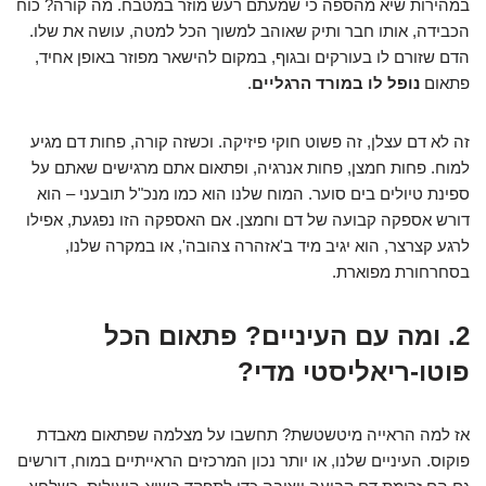
במהירות שיא מהספה כי שמעתם רעש מוזר במטבח. מה קורה? כוח
הכבידה, אותו חבר ותיק שאוהב למשוך הכל למטה, עושה את שלו.
הדם שזורם לו בעורקים ובגוף, במקום להישאר מפוזר באופן אחיד,
פתאום
נופל לו במורד הרגליים
.
זה לא דם עצלן, זה פשוט חוקי פיזיקה. וכשזה קורה, פחות דם מגיע
למוח. פחות חמצן, פחות אנרגיה, ופתאום אתם מרגישים שאתם על
ספינת טיולים בים סוער. המוח שלנו הוא כמו מנכ"ל תובעני – הוא
דורש אספקה קבועה של דם וחמצן. אם האספקה הזו נפגעת, אפילו
לרגע קצרצר, הוא יגיב מיד ב'אזהרה צהובה', או במקרה שלנו,
בסחרחורת מפוארת.
2. ומה עם העיניים? פתאום הכל
פוטו-ריאליסטי מדי?
אז למה הראייה מיטשטשת? תחשבו על מצלמה שפתאום מאבדת
פוקוס. העיניים שלנו, או יותר נכון המרכזים הראייתיים במוח, דורשים