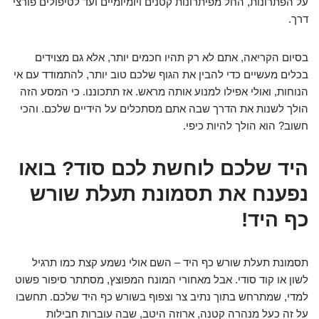
על הפתרונות, החל מפיתרונות קטנים ויומיומיים ועד לטיפולים פורצי
דרך.
בסיום הקריאה, אתם לא רק תהיו חכמים יותר, אלא גם מצוידים
בכלים מעשיים כדי להבין את הגוף שלכם טוב יותר, להתמודד עם אי
הנוחות, ואולי אפילו למנוע אותה מראש. אז תתכוננו. כי המסע הזה
הולך לשנות את הדרך שבה אתם מסתכלים על הידיים שלכם. והכי
חשוב? הוא הולך להיות כיפי.
היד שלכם לוחשת לכם סוד? בואו
נפענח את תסמונת תעלת שורש
כף היד!
תסמונת תעלת שורש כף היד – השם אולי נשמע קצת כמו תרגיל
לשון או קוד סודי. אבל מאחורי המונח המפוצץ, מסתתר סיפור פשוט
למדי, שמתרחש בתוך נתיב צר וצפוף בשורש כף היד שלכם. תחשבו
על זה כעל מנהרה קטנה, ארוזה היטב, שבה עוברות חבילות