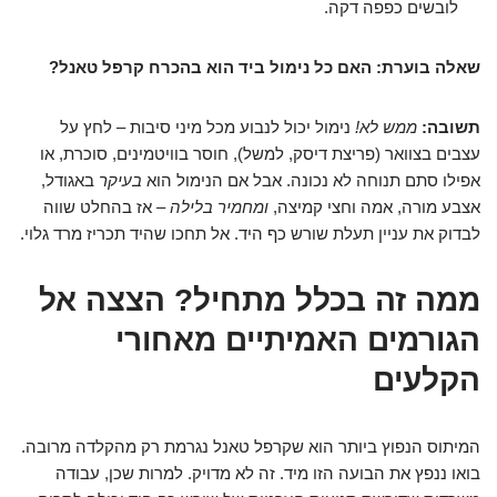
לובשים כפפה דקה.
שאלה בוערת: האם כל נימול ביד הוא בהכרח קרפל טאנל?
תשובה:
ממש לא!
נימול יכול לנבוע מכל מיני סיבות – לחץ על
עצבים בצוואר (פריצת דיסק, למשל), חוסר בוויטמינים, סוכרת, או
אפילו סתם תנוחה לא נכונה. אבל אם הנימול הוא
בעיקר
באגודל,
אצבע מורה, אמה וחצי קמיצה,
ומחמיר בלילה
– אז בהחלט שווה
לבדוק את עניין תעלת שורש כף היד. אל תחכו שהיד תכריז מרד גלוי.
ממה זה בכלל מתחיל? הצצה אל
הגורמים האמיתיים מאחורי
הקלעים
המיתוס הנפוץ ביותר הוא שקרפל טאנל נגרמת רק מהקלדה מרובה.
בואו ננפץ את הבועה הזו מיד. זה לא מדויק. למרות שכן, עבודה