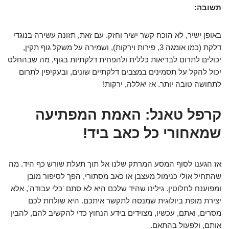
תשובה:
באופן ישיר, לא הוכח קשר ישיר וחזק. עם זאת, תזונה עשירה בנוגדי
דלקת (כמו אומגה 3, פירות וירקות), ושמירה על משקל גוף תקין,
יכולים לתרום לבריאות כללית ולהפחית דלקתיות בגוף, מה שבהחלט
יכול להקל על תסמינים במצבים דלקתיים שונים, ובעקיפין לתרום
לתחושה טובה יותר. אז יאללה, ירקות!
קרפל טאנל: האמת המפתיעה
שמאחורי כל כאב ביד!
אז הגענו לסוף המסע המרתק שלנו אל תוך תעלת שורש כף היד. מה
שהתחיל אולי כנימול מעצבן או כאב מסתורי, הפך לסיפור מובן
ומפוענח לחלוטין. גילינו שהיד שלכם היא לא סתם 'כלי עבודה', אלא
יצירת מופת ביולוגית שמנסה לתקשר איתכם. היא שולחת לכם
מסרים, ואתם, עכשיו, מצוידים בידע הנחוץ כדי להקשיב להם, להבין
אותם, ולפעול בהתאם.