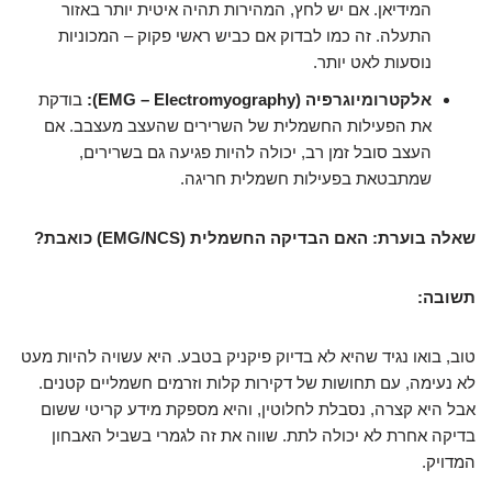
המידיאן. אם יש לחץ, המהירות תהיה איטית יותר באזור
התעלה. זה כמו לבדוק אם כביש ראשי פקוק – המכוניות
נוסעות לאט יותר.
אלקטרומיוגרפיה (EMG – Electromyography):
בודקת
את הפעילות החשמלית של השרירים שהעצב מעצבב. אם
העצב סובל זמן רב, יכולה להיות פגיעה גם בשרירים,
שמתבטאת בפעילות חשמלית חריגה.
שאלה בוערת: האם הבדיקה החשמלית (EMG/NCS) כואבת?
תשובה:
טוב, בואו נגיד שהיא לא בדיוק פיקניק בטבע. היא עשויה להיות מעט
לא נעימה, עם תחושות של דקירות קלות וזרמים חשמליים קטנים.
אבל היא קצרה, נסבלת לחלוטין, והיא מספקת מידע קריטי ששום
בדיקה אחרת לא יכולה לתת. שווה את זה לגמרי בשביל האבחון
המדויק.