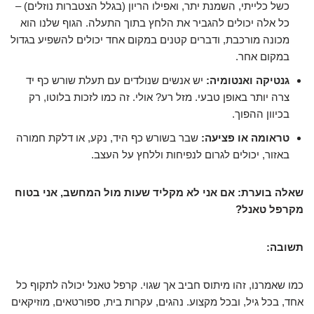
כשל כלייתי, השמנת יתר, ואפילו הריון (בגלל הצטברות נוזלים) –
כל אלה יכולים להגביר את הלחץ בתוך התעלה. הגוף שלנו הוא
מכונה מורכבת, ודברים קטנים במקום אחד יכולים להשפיע בגדול
במקום אחר.
גנטיקה ואנטומיה:
יש אנשים שנולדים עם תעלת שורש כף יד
צרה יותר באופן טבעי. מזל רע? אולי. זה כמו לזכות בלוטו, רק
בכיוון ההפוך.
טראומה או פציעה:
שבר בשורש כף היד, נקע, או דלקת חמורה
באזור, יכולים לגרום לנפיחות וללחץ על העצב.
שאלה בוערת: אם אני לא מקליד שעות מול המחשב, אני בטוח
מקרפל טאנל?
תשובה:
כמו שאמרנו, זהו מיתוס חביב אך שגוי. קרפל טאנל יכולה לתקוף כל
אחד, בכל גיל, ובכל מקצוע. נהגים, עקרות בית, ספורטאים, מוזיקאים