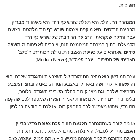
חשובות.
המנהרה הזו, הלא היא תעלת שורש כף היד, היא משהו די מבריק
מבחינה הנדסית. היא מוקפת עצמות שורש כף היד מלמטה ורצועה
עבה וחזקה שנקראת "הרצועה הרוחבית של שורש כף היד"
מלמעלה. בתוך המרחב המצומצם הזה, עוברים לא פחות מ-
תשעה
גידים
שאחראים על כפיפת האצבעות, וגולת הכותרת, ה'סלב'
האמיתי של הסיפור –
עצב המידיאן
(Median Nerve).
עצב המידיאן הוא מנצח התזמורת של האצבעות והאגודל שלכם. הוא
זה שאחראי לתחושה באגודל, באצבע המורה, באמה ובחצי האצבע
הקמיצה שלכם, וגם מעניק כוח לחלק משרירי האגודל. כלומר,
בלעדיו, החיים היו נראים אחרת לגמרי. הוא זה שמספר לכם שהקפה
חם מדי, שהוא מאפשר לכם להחזיק כוס, או לכתוב הודעה בטלפון.
אז מה קורה כשהמנהרה הקטנה הזו הופכת צפופה מדי? בדיוק.
העצב מתחיל לסבול. הוא נלחץ. מתכווץ. מתלונן. וכל התלונות
האלה מתורגמות למה שאנחנו מרגישים – אותם נימול, עקצוץ, כאב,