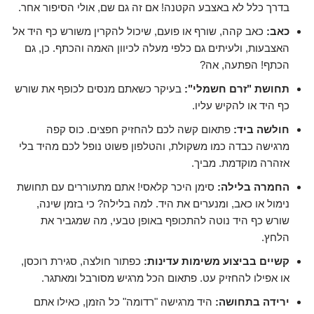
בדרך כלל לא באצבע הקטנה! אם זה גם שם, אולי הסיפור אחר.
כאב:
כאב קהה, שורף או פועם, שיכול להקרין משורש כף היד אל
האצבעות, ולעיתים גם כלפי מעלה לכיוון האמה והכתף. כן, גם
הכתף! הפתעה, אה?
תחושת "זרם חשמלי":
בעיקר כשאתם מנסים לכופף את שורש
כף היד או להקיש עליו.
חולשה ביד:
פתאום קשה לכם להחזיק חפצים. כוס קפה
מרגישה כבדה כמו משקולת, והטלפון פשוט נופל לכם מהיד בלי
אזהרה מוקדמת. מביך.
החמרה בלילה:
סימן היכר קלאסי! אתם מתעוררים עם תחושת
נימול או כאב, ומנערים את היד. למה בלילה? כי בזמן שינה,
שורש כף היד נוטה להתכופף באופן טבעי, מה שמגביר את
הלחץ.
קשיים בביצוע משימות עדינות:
כפתור חולצה, סגירת רוכסן,
או אפילו להחזיק עט. פתאום הכל מרגיש מסורבל ומאתגר.
ירידה בתחושה:
היד מרגישה "רדומה" כל הזמן, כאילו אתם