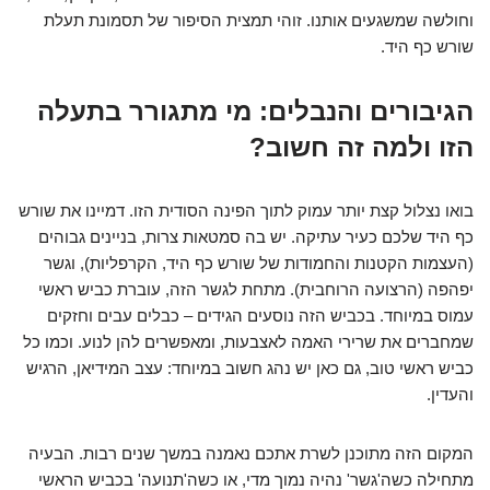
וחולשה שמשגעים אותנו. זוהי תמצית הסיפור של תסמונת תעלת
שורש כף היד.
הגיבורים והנבלים: מי מתגורר בתעלה
הזו ולמה זה חשוב?
בואו נצלול קצת יותר עמוק לתוך הפינה הסודית הזו. דמיינו את שורש
כף היד שלכם כעיר עתיקה. יש בה סמטאות צרות, בניינים גבוהים
(העצמות הקטנות והחמודות של שורש כף היד, הקרפליות), וגשר
יפהפה (הרצועה הרוחבית). מתחת לגשר הזה, עוברת כביש ראשי
עמוס במיוחד. בכביש הזה נוסעים הגידים – כבלים עבים וחזקים
שמחברים את שרירי האמה לאצבעות, ומאפשרים להן לנוע. וכמו כל
כביש ראשי טוב, גם כאן יש נהג חשוב במיוחד: עצב המידיאן, הרגיש
והעדין.
המקום הזה מתוכנן לשרת אתכם נאמנה במשך שנים רבות. הבעיה
מתחילה כשה'גשר' נהיה נמוך מדי, או כשה'תנועה' בכביש הראשי