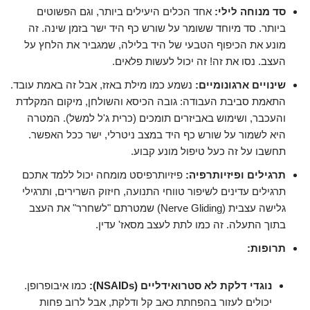
סד מנוחה לילי:
אחד הכלים היעילים ביותר, וגם הפשוטים
ביותר. סד מיוחד ששומר על שורש כף היד ישר בזמן שינה. זה
מונע את הכיפוף הטבעי של היד בלילה, שמגביר את הלחץ על
העצב. נסו את זה! זה יכול לעשות פלאים.
שינויים ארגונומיים:
נשמע כמו מילת באזז, אבל זה באמת עובד.
התאמת סביבת העבודה: גובה הכיסא והשולחן, מיקום המקלדת
והעכבר, ושימוש באביזרים תומכים (כרית ג'ל למשל). המטרה
היא לשמור על שורש כף היד במצב ניטרלי, ישר ככל האפשר.
תחשבו על זה כעל טיפול מונע קבוע.
תרגילים ופיזיותרפיה:
פיזיותרפיסט מומחה יכול ללמד אתכם
תרגילים עדינים לשיפור טווחי התנועה, חיזוק השרירים, ותרגילי
גלישה עצבית (Nerve Gliding) שמטרתם "לשחרר" את העצב
בתוך התעלה. זה כמו לתת לעצב מסאז' עדין.
תרופות:
נוגדי דלקת לא סטרואידליים (NSAIDs):
כמו איבופרופן.
יכולים לעזור בהפחתת כאב קל ודלקת, אבל לרוב פחות