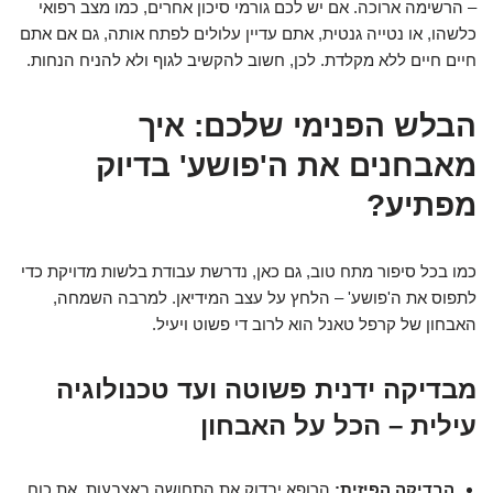
– הרשימה ארוכה. אם יש לכם גורמי סיכון אחרים, כמו מצב רפואי
כלשהו, או נטייה גנטית, אתם עדיין עלולים לפתח אותה, גם אם אתם
חיים חיים ללא מקלדת. לכן, חשוב להקשיב לגוף ולא להניח הנחות.
הבלש הפנימי שלכם: איך
מאבחנים את ה'פושע' בדיוק
מפתיע?
כמו בכל סיפור מתח טוב, גם כאן, נדרשת עבודת בלשות מדויקת כדי
לתפוס את ה'פושע' – הלחץ על עצב המידיאן. למרבה השמחה,
האבחון של קרפל טאנל הוא לרוב די פשוט ויעיל.
מבדיקה ידנית פשוטה ועד טכנולוגיה
עילית – הכל על האבחון
הבדיקה הפיזית:
הרופא יבדוק את התחושה באצבעות, את כוח