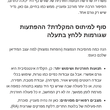
משרדית שדורשת תנועות חוזרניות של שורש כף היד יכולה לתרום,
הסיפור הרבה יותר מורכב ומעניין. ממש כמו בחיים, גם כאן, נדיר
שיש רק גורם אחד.
סוף למיתוס המקלדת? ההפתעות
שגורמות ללחץ בתעלה
הנה כמה מהסיבות הנפוצות (והפחות נפוצות) למה עצב המידיאן
שלכם כועס:
תנועות חוזרניות ושימוש יתר:
כן, הקלדה אינטנסיבית היא
גורם אפשרי. אבל גם עבודות כפיים כמו נגרות, שימוש בכלי
עבודה רוטטים (פטיש אוויר, מקדחה), עבודת מטבח, תפירה,
נגינה, או כל פעולה שבה שורש כף היד נמצא בתנוחה כפופה או
מורמת לזמן ממושך. זה לא רק המחשב, זו כל פעולה חוזרנית.
מצבים רפואיים מסוימים:
כאן זה נהיה מעניין. סוכרת,
תת-פעילות של בלוטת התריס, דלקת מפרקים שגרונית (RA),