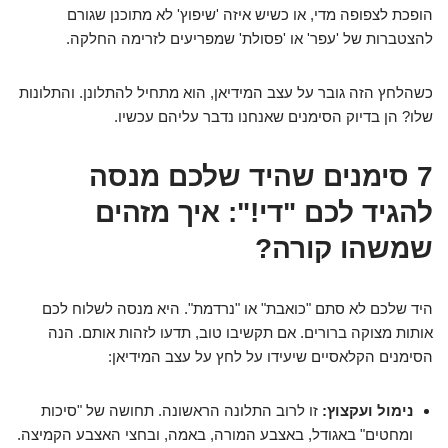
הופכת לצפופה מדי, או כשיש איזה 'שיפוץ' לא מתוכנן שגורם
להצטברות של 'עפר' או 'פסולת' שמפריעים לזרימה החלקה.
כשהלחץ הזה גובר על עצב המידיאן, הוא מתחיל להתלונן. והתלונות
שלו? הן בדיוק הסימנים שאנחנו נדבר עליהם עכשיו.
7 סימנים שהיד שלכם מנסה
להגיד לכם "די!": איך מזהים
שמשהו קורה?
היד שלכם לא סתם "כואבת" או "נרדמת". היא מנסה לשלוח לכם
אותות מצוקה ברורים. אם תקשיבו טוב, תדעו לזהות אותם. הנה
הסימנים הקלאסיים שיעידו על לחץ על עצב המידיאן:
נימול ועקצוץ:
זו לרוב התלונה הראשונה. תחושה של "סיכות
ומחטים" באגודל, באצבע המורה, באמה, ובחצי האצבע הקמיצה.