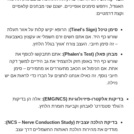
האגודל, ויחפש סימנים אופייניים. ישנם שני מבחנים קלאסיים
וקצת דרמטיים:
סימן טינל (Tinel's Sign):
הרופא יקיש קלות על אזור תעלת
שורש כף היד. אם אתם חשים זרם חשמלי או עקצוץ באצבעות
– זה סימן חיובי. העצב צורח 'אווץ' בגלל הלחץ.
מבחן פאלן (Phalen's Test):
אתם תתבקשו לכופף את
שורש כף היד באופן חזק ולהצמיד את גב הידיים למשך דקה
אחת. אם הנימול או הכאב מתעוררים או מחמירים – סימן
חיובי נוסף. זה כאילו אנחנו לוחצים על הברז כדי לראות אם יש
נזילה.
בדיקות אלקטרו-פיזיולוגיות (EMG/NCS):
אלה הן בדיקות
ה'גולד סטנדרט' לאבחון וקביעת חומרת הלחץ.
בדיקת הולכה עצבית (NCS – Nerve Conduction Study):
מודדים את מהירות הולכת האותות החשמליים דרך עצב