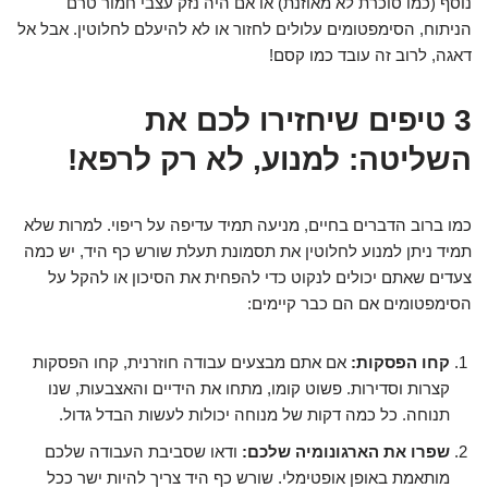
נוסף (כמו סוכרת לא מאוזנת) או אם היה נזק עצבי חמור טרם
הניתוח, הסימפטומים עלולים לחזור או לא להיעלם לחלוטין. אבל אל
דאגה, לרוב זה עובד כמו קסם!
3 טיפים שיחזירו לכם את
השליטה: למנוע, לא רק לרפא!
כמו ברוב הדברים בחיים, מניעה תמיד עדיפה על ריפוי. למרות שלא
תמיד ניתן למנוע לחלוטין את תסמונת תעלת שורש כף היד, יש כמה
צעדים שאתם יכולים לנקוט כדי להפחית את הסיכון או להקל על
הסימפטומים אם הם כבר קיימים:
קחו הפסקות:
אם אתם מבצעים עבודה חוזרנית, קחו הפסקות
קצרות וסדירות. פשוט קומו, מתחו את הידיים והאצבעות, שנו
תנוחה. כל כמה דקות של מנוחה יכולות לעשות הבדל גדול.
שפרו את הארגונומיה שלכם:
ודאו שסביבת העבודה שלכם
מותאמת באופן אופטימלי. שורש כף היד צריך להיות ישר ככל