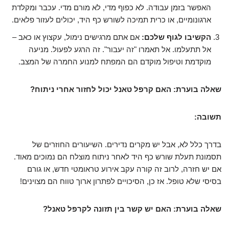
האפשר בזמן עבודה. לא כפוף מדי, לא מורם מדי. עכבר ומקלדת
ארגונומיים, או כרית תמיכה לשורש כף היד, יכולים לעזור פלאים.
הקשיבו לגוף שלכם:
אם אתם מרגישים נימול, עקצוץ או כאב –
אל תתעלמו. אל תאמרו "זה יעבור". זה הרגע לפעול. מניעה
מוקדמת וטיפול מוקדם הם המפתח למנוע החמרה של המצב.
שאלה בוערת: האם קרפל טאנל יכול לחזור אחרי ניתוח?
תשובה:
בדרך כלל לא, אבל יש מקרים נדירים. השיעורים החוזרים של
תסמונת תעלת שורש כף היד לאחר ניתוח מוצלח הם נמוכים מאוד.
אם יש חזרה, לרוב זה קורה עקב אירוע טראומטי חדש, או גורם
בסיסי שלא טופל. אז כן, הסיכויים לפתרון ארוך טווח הם מצוינים!
שאלה בוערת: האם יש קשר בין תזונה לקרפל טאנל?