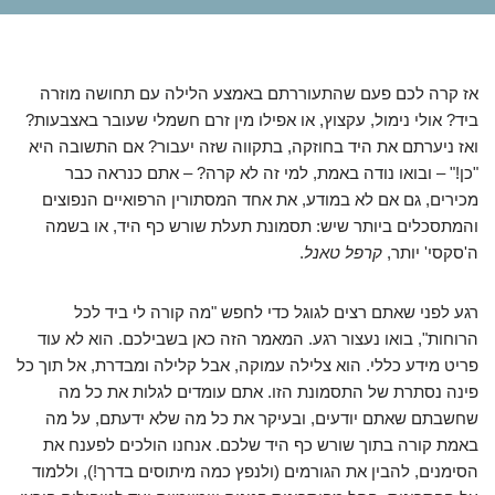
אז קרה לכם פעם שהתעוררתם באמצע הלילה עם תחושה מוזרה
ביד? אולי נימול, עקצוץ, או אפילו מין זרם חשמלי שעובר באצבעות?
ואז ניערתם את היד בחוזקה, בתקווה שזה יעבור? אם התשובה היא
"כן!" – ובואו נודה באמת, למי זה לא קרה? – אתם כנראה כבר
מכירים, גם אם לא במודע, את אחד המסתורין הרפואיים הנפוצים
והמתסכלים ביותר שיש: תסמונת תעלת שורש כף היד, או בשמה
ה'סקסי' יותר,
קרפל טאנל
.
רגע לפני שאתם רצים לגוגל כדי לחפש "מה קורה לי ביד לכל
הרוחות", בואו נעצור רגע. המאמר הזה כאן בשבילכם. הוא לא עוד
פריט מידע כללי. הוא צלילה עמוקה, אבל קלילה ומבדרת, אל תוך כל
פינה נסתרת של התסמונת הזו. אתם עומדים לגלות את כל מה
שחשבתם שאתם יודעים, ובעיקר את כל מה שלא ידעתם, על מה
באמת קורה בתוך שורש כף היד שלכם. אנחנו הולכים לפענח את
הסימנים, להבין את הגורמים (ולנפץ כמה מיתוסים בדרך!), וללמוד