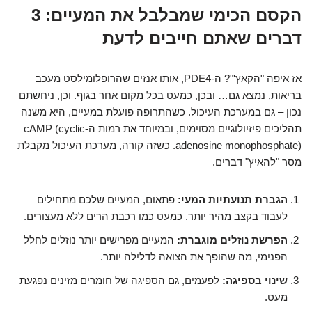
הקסם הכימי שמבלבל את המעיים: 3
דברים שאתם חייבים לדעת
אז איפה "הקאץ'"? ה-PDE4, אותו אנזים שהרופלומילסט מעכב
בריאות, נמצא גם… ובכן, כמעט בכל מקום אחר בגוף. וכן, ניחשתם
נכון – גם במערכת העיכול. כשהתרופה פועלת במעיים, היא משנה
תהליכים פיזיולוגיים מסוימים, ובמיוחד את רמות ה-cAMP (cyclic
adenosine monophosphate). כשזה קורה, מערכת העיכול מקבלת
מסר "להאיץ" דברים.
הגברת תנועתיות המעי:
פתאום, המעיים שלכם מתחילים
לעבוד בקצב מהיר יותר. כמעט כמו רכבת הרים ללא מעצורים.
הפרשת נוזלים מוגברת:
המעיים מפרישים יותר נוזלים לחלל
הפנימי, מה שהופך את הצואה לדלילה יותר.
שינוי בספיגה:
לפעמים, גם הספיגה של חומרים מזינים נפגעת
מעט.