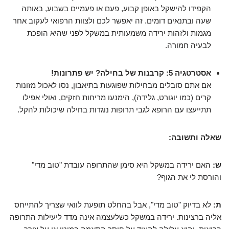
הקפידו להישקל באופן קבוע, פעם או פעמיים בשבוע, באותה
שעה ובתנאים דומים. זה יאפשר לכם ולצוות הרפואי לעקוב אחר
מגמות ולזהות ירידה משמעותית במשקל לפני שהיא הופכת
לבעיה חמורה.
אסטרטגיה 5: קרבנות של בחילה? יש פתרונות!
אם אתם סובלים מבחילות שפוגעות בתיאבון, נסו לאכול מזונות
קרים (כמו יוגורט, גלידה), הימנעו מריחות חזקים, ואולי אפילו
תתייעצו עם הרופא לגבי תרופות נוגדות בחילה שיכולות להקל.
שאלה ותשובה:
ש:
האם ירידה במשקל היא סימן שהתרופה עובדת "טוב מדי"
והורסת לי את הגוף?
ת:
לא בדיוק "טוב מדי", אבל בהחלט תופעת לוואי שצריך להתייחס
אליה ברצינות. ירידה במשקל כשלעצמה אינה מדד ליעילות התרופה