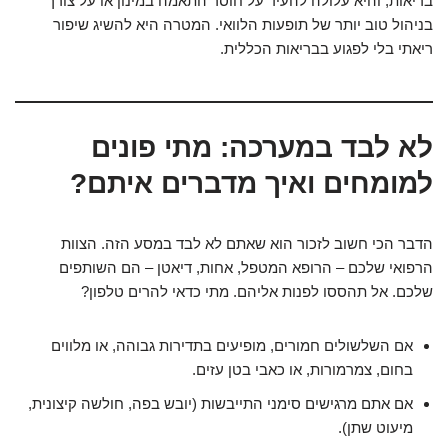
בריאות, והיא עלולה להעיד על חוסר התאמה במינון או על צורך
בניהול טוב יותר של תופעות הלוואי. המטרה היא להשיג שיפור
ריאתי בלי לפגוע בבריאות הכללית.
לא לבד במערכה: מתי פונים
למומחים ואיך מדברים איתם?
הדבר הכי חשוב לזכור הוא שאתם לא לבד במסע הזה. הצוות
הרפואי שלכם – הרופא המטפל, אחות, דיאטן – הם השותפים
שלכם. אל תהססו לפנות אליהם. מתי כדאי להרים טלפון?
אם השלשולים חמורים, מופיעים בתדירות גבוהה, או מלווים
בחום, צמרמורות, או כאבי בטן עזים.
אם אתם מרגישים סימני התייבשות (יובש בפה, חולשה קיצונית,
מיעוט שתן).