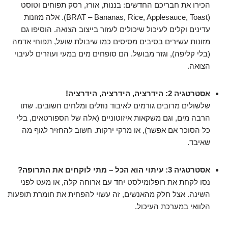
הכירו את חבריכם החדשים: בננות, אורז, רסק תפוחים וטוסט
(BRAT – Bananas, Rice, Applesauce, Toast). אלה מזונות
עדינים וקלים לעיכול שיכולים לעזור בייצוב הצואה. הוסיפו גם
מזונות עשירים בסיבים מסיסים כמו שיבולת שועל, תפוחי אדמה
(בלי קליפה), וגזר מבושל. הם סופחים מים במעי ועוזרים לעיבוי
הצואה.
אסטרטגיה 2: הידרציה, הידרציה, הידרציה!
שלשולים מרובים גורמים לאיבוד נוזלים ומלחים חשובים. שתו
הרבה מים, וגם משקאות איזוטוניים (אלה של הספורטאים, בלי
כל הסוכר אם אפשר), או מרקי ירקות. חשוב להחזיר לגוף מה
שאיבד.
אסטרטגיה 3: עיתוי הוא הכל – מתי לוקחים את התרופה?
נסו לקחת את רופלומילסט יחד עם ארוחה קלה, או מעט לפני
השינה. אצל חלק מהאנשים, זה עשוי להפחית את חומרת תופעות
הלוואי במערכת העיכול.