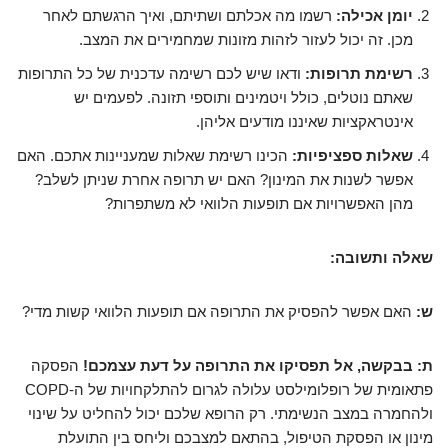
יומן אכילה:
רשמו מה אכלתם ושתיתם, ואיך הרגשתם לאחר
מכן. זה יכול לעזור לזהות מזונות שמחמירים את המצב.
רשימת תרופות:
ודאו שיש לכם רשימה עדכנית של כל התרופות
שאתם נוטלים, כולל ויטמינים ותוספי תזונה. לפעמים יש
אינטראקציות שאיננו מודעים אליהן.
שאלות ספציפיות:
הכינו רשימת שאלות שמעניינות אתכם. האם
אפשר לשנות את המינון? האם יש תרופה אחרת שניתן לשלב?
מהן האפשרויות אם תופעות הלוואי לא משתפרות?
שאלה ותשובה:
ש:
האם אפשר להפסיק את התרופה אם תופעות הלוואי קשות מדי?
ת:
בבקשה, אל תפסיקו את התרופה על דעת עצמכם!
הפסקה
פתאומית של רופלומילסט עלולה לגרום להתלקחויות של ה-COPD
ולהחמרה במצב הנשימתי. רק הרופא שלכם יכול להחליט על שינוי
מינון או הפסקת הטיפול, בהתאם למצבכם וליחס בין התועלת