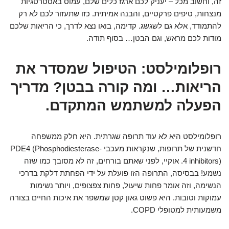
זה, וחשוב מכל – יעניק לכם ארגז כלים שלם, עמוס באסטרטגיות
מנצחות, טיפים פרקטיים, והבנה אמיתית. כזו שתעזור לכם לא רק
להתמודד, אלא גם לשגשג. קדימה, בואו נצא לדרך, כי הריאות שלכם
מודות לכם מראש, וגם הבטן… בסוף תודה.
רופלומילסט: הטיפול שמסדר את
הריאות… ומה קורה בבטן? מדריך
הפעלה למשתמש המתקדם.
רופלומילסט היא לא עוד תרופה שגרתית. היא חלק ממשפחה
חדשנית של תרופות, שנקראות מעכבי PDE4 (Phosphodiesterase-
4 inhibitors). אוקיי, לפני שאתם בורחים, זה לא מסובך כמו שזה
נשמע! בבסיסה, התרופה הזו פועלת על ידי הפחתת דלקת בדרכי
הנשימה, וזה אומר פחות שיעול, פחות צפצופים, ויותר נשימות
עמוקות וטובות. היא פשוט גאון קטן שמשפר את איכות החיים בצורה
משמעותית למטופלי COPD.