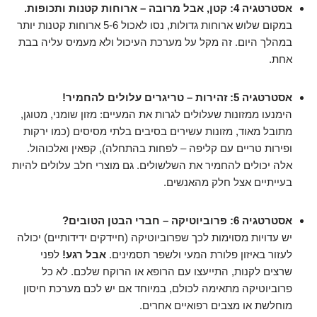
אסטרטגיה 4: קטן, אבל מרובה – ארוחות קטנות ותכופות.
במקום שלוש ארוחות גדולות, נסו לאכול 5-6 ארוחות קטנות יותר
במהלך היום. זה מקל על מערכת העיכול ולא מעמיס עליה בבת
אחת.
אסטרטגיה 5: זהירות – טריגרים עלולים להחמיר!
הימנעו ממזונות שעלולים לגרות את המעיים: מזון שומני, מטוגן,
מתובל מאוד, מזונות עשירים בסיבים בלתי מסיסים (כמו ירקות
ופירות טריים עם קליפה – לפחות בהתחלה), קפאין ואלכוהול.
אלה יכולים להחמיר את השלשולים. גם מוצרי חלב עלולים להיות
בעייתיים אצל חלק מהאנשים.
אסטרטגיה 6: פרוביוטיקה – חברי הבטן הטובים?
יש עדויות מסוימות לכך שפרוביוטיקה (חיידקים ידידותיים) יכולה
לעזור באיזון פלורת המעי ולשפר תסמינים.
אבל רגע!
לפני
שרצים לקנות, התייעצו עם הרופא או הרוקח שלכם. לא כל
פרוביוטיקה מתאימה לכולם, במיוחד אם יש לכם מערכת חיסון
מוחלשת או מצבים רפואיים אחרים.