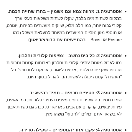
אסטרטגיה 1: מרווה צמא וגם משמין – בחרו שתייה חכמה.
במקום לשתות מים בלבד, שקלו לשתות משקאות בעלי ערך
קלורי גבוה יותר, כמו חלב מלא, שייקים מועשרים בפירות, יוגורט,
או תוספי מזון נוזליים המיועדים במיוחד להעלאת משקל (כמו
Ensure או Boost –
בהתייעצות עם הרופא/דיאטן
).
אסטרטגיה 2: כל ביס נחשב – צפיפות קלורית וחלבון.
נסו לאכול מזונות עתירי קלוריות וחלבון בארוחות קטנות ותכופות.
הוסיפו שמן זית לסלטים, אגוזים ליוגורט, אבוקדו לסנדוויץ'. כל
"העשרה" קטנה יכולה לעשות הבדל גדול בסוף היום.
אסטרטגיה 3: חטיפים חכמים – תמיד בהישג יד.
שמרו תמיד בהישג יד חטיפים מזינים ועתירי קלוריות, כמו אגוזים,
פירות יבשים, קרקרים עם גבינה, או יוגורט. ככה, גם כשהתיאבון
לא בשיאו, אתם יכולים "לחטוף" משהו מזין.
אסטרטגיה 4: עקבו אחרי המספרים – שקילה סדירה.