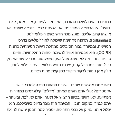
ברוכים הבאים לעולם המורכב, המרתק, ולעיתים, איך נאמר, קצת
"סוער" של הרפואה המודרנית. אם הגעתם לכאן, כנראה שאתם, או
מישהו קרוב אליכם, פוגש מכר חדש בשם רופלומילסט
(Roflumilast). תרופה מדהימה שיכולה לחולל פלאים בדרכי
הנשימה, ובמיוחד עבור הסובלים ממחלת ריאות חסימתית כרונית
(COPD). היא מבטיחה אוויר לנשימה, פחות התלקחויות, וחיים
טובים יותר – וזה לא מעט. אבל רגע, נשמע טוב מכדי להיות אמיתי,
נכון? טוב, כמו בכל קסם, יש גם תופעות לוואי, ועם רופלומילסט,
חלק מהן נוטות לרקוד ריקודי בטן קצת פחות רצויים.
האם אתם מרגישים שהבטן שלכם פתאום הפכה למרכז כושר
אקסטרים? אולי אתם חשים שאתם "מזילים" קילוגרמים במהירות
מפתיעה, לאו דווקא בכיוון הרצוי? אל דאגה. אתם לא לבד. ובעיקר –
אתם לגמרי במקום הנכון. המאמר הזה נוצר בדיוק בשבילכם. הוא
יצלול איתנו עמוק אל נבכי התרופה, יסביר למה הבטן עושה לנו את