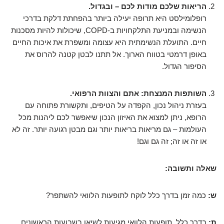
הריאות שלכם מודות לכם – ובגדול.
רופלומילסט היא תרופה יעילה ביותר בהפחתת דלקת בדרכי
הנשימה ובמניעת התלקחויות ב-COPD, שיכולות להיות מסכנות
חיים. התועלת הנשימתית היא עצומה ומשפרת את איכות החיים
באופן דרמטי בטווח הארוך. אל תתנו לבטן קטנה להרוס את
הסיפור הגדול.
השותפות המנצחת: אתם והצוות הרפואי.
בעזרת ניהול נכון, הקפדה על הטיפים, ותקשורת פתוחה עם
הרופא, ניתן למצוא את האיזון הנכון שיאפשר לכם ליהנות מכל
העולמות – גם מריאות בריאות יותר וגם מבטן רגועה יותר. זה לא
או זה או זה; זה גם וגם!
שאלה ותשובה:
ש:
כמה זמן בדרך כלל לוקח לתופעות הלוואי להשתפר?
ת:
בדרך כלל, תופעות הלוואי מגיעות לשיאן בשבועות הראשונים