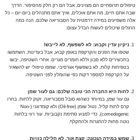
טיפולים תרופתיים הם מצוינים, אבל הם רק חלק מהסיפור. הדרך
שבה אתם חיים, מה אתם אוכלים, ואיך אתם מתנהלים ביום-יום – כל
אלה משפיעים במידה דרמטית על הסבוריאה שלכם. הנה כמה
הרגלים שיכולים לעשות הבדל עצום:
ניקיון עדין וקבוע: לא לשפשף, לא לייבש!
שטפו את הפנים והקרקפת באופן קבוע, אבל בעדינות. השתמשו
בתכשירים ללא סבון וללא חומרים מגרים. אחרי השטיפה, יבשו
בטפיחות קלות, לא בשפשוף אגרסיבי. שמפו טיפולי יש להשאיר
על הקרקפת למספר דקות כפי שהומלץ לפני השטיפה.
לחות היא החברה הכי טובה שלכם: גם לעור שמן
גם עור שמן, במיוחד כשהוא סובל מסבוריאה, זקוק ללחות. בחרו
קרם לחות קליל, נטול שומן (Oil-free) ולא קומדוגני (Non-
comedogenic), כדי למנוע סתימת נקבוביות. עור רווי בלחות
נוטה פחות להתגרות ולהתקלף.
שמש במידה הנכונה: קצת אור, לא חלילה כוויות