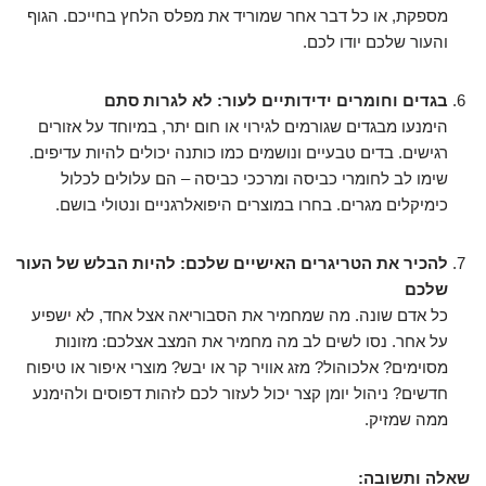
מספקת, או כל דבר אחר שמוריד את מפלס הלחץ בחייכם. הגוף
והעור שלכם יודו לכם.
בגדים וחומרים ידידותיים לעור: לא לגרות סתם
הימנעו מבגדים שגורמים לגירוי או חום יתר, במיוחד על אזורים
רגישים. בדים טבעיים ונושמים כמו כותנה יכולים להיות עדיפים.
שימו לב לחומרי כביסה ומרככי כביסה – הם עלולים לכלול
כימיקלים מגרים. בחרו במוצרים היפואלרגניים ונטולי בושם.
להכיר את הטריגרים האישיים שלכם: להיות הבלש של העור
שלכם
כל אדם שונה. מה שמחמיר את הסבוריאה אצל אחד, לא ישפיע
על אחר. נסו לשים לב מה מחמיר את המצב אצלכם: מזונות
מסוימים? אלכוהול? מזג אוויר קר או יבש? מוצרי איפור או טיפוח
חדשים? ניהול יומן קצר יכול לעזור לכם לזהות דפוסים ולהימנע
ממה שמזיק.
שאלה ותשובה: