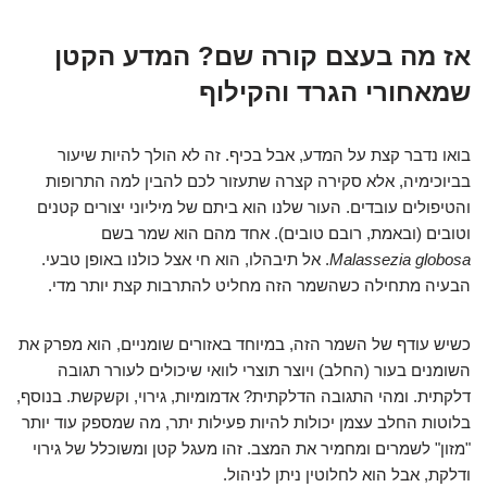
אז מה בעצם קורה שם? המדע הקטן
שמאחורי הגרד והקילוף
בואו נדבר קצת על המדע, אבל בכיף. זה לא הולך להיות שיעור
בביוכימיה, אלא סקירה קצרה שתעזור לכם להבין למה התרופות
והטיפולים עובדים. העור שלנו הוא ביתם של מיליוני יצורים קטנים
וטובים (ובאמת, רובם טובים). אחד מהם הוא שמר בשם
Malassezia globosa
. אל תיבהלו, הוא חי אצל כולנו באופן טבעי.
הבעיה מתחילה כשהשמר הזה מחליט להתרבות קצת יותר מדי.
כשיש עודף של השמר הזה, במיוחד באזורים שומניים, הוא מפרק את
השומנים בעור (החלב) ויוצר תוצרי לוואי שיכולים לעורר תגובה
דלקתית. ומהי התגובה הדלקתית? אדמומיות, גירוי, וקשקשת. בנוסף,
בלוטות החלב עצמן יכולות להיות פעילות יתר, מה שמספק עוד יותר
"מזון" לשמרים ומחמיר את המצב. זהו מעגל קטן ומשוכלל של גירוי
ודלקת, אבל הוא לחלוטין ניתן לניהול.