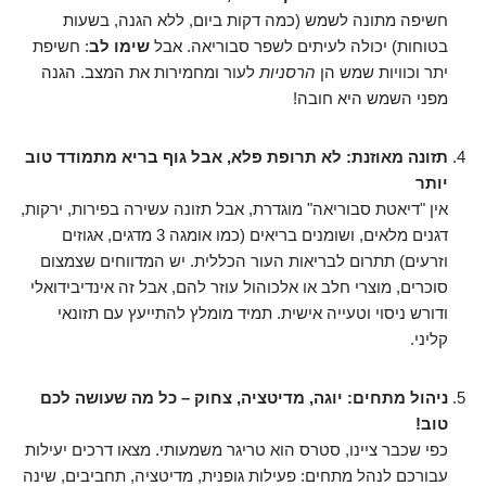
חשיפה מתונה לשמש (כמה דקות ביום, ללא הגנה, בשעות
בטוחות) יכולה לעיתים לשפר סבוריאה. אבל
שימו לב
: חשיפת
יתר וכוויות שמש הן
הרסניות
לעור ומחמירות את המצב. הגנה
מפני השמש היא חובה!
תזונה מאוזנת: לא תרופת פלא, אבל גוף בריא מתמודד טוב
יותר
אין "דיאטת סבוריאה" מוגדרת, אבל תזונה עשירה בפירות, ירקות,
דגנים מלאים, ושומנים בריאים (כמו אומגה 3 מדגים, אגוזים
וזרעים) תתרום לבריאות העור הכללית. יש המדווחים שצמצום
סוכרים, מוצרי חלב או אלכוהול עוזר להם, אבל זה אינדיבידואלי
ודורש ניסוי וטעייה אישית. תמיד מומלץ להתייעץ עם תזונאי
קליני.
ניהול מתחים: יוגה, מדיטציה, צחוק – כל מה שעושה לכם
טוב!
כפי שכבר ציינו, סטרס הוא טריגר משמעותי. מצאו דרכים יעילות
עבורכם לנהל מתחים: פעילות גופנית, מדיטציה, תחביבים, שינה