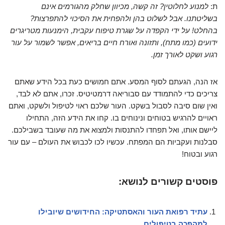
ת:
למנוע לחלוטין? זה קשה, מכיוון שחלק מהגורמים אינם
בשליטתנו. אבל לשלוט בהן ולהפחית את הסיכוי להתפרצות?
בהחלט! על ידי הקפדה על שגרת טיפוח עקבית, הימנעות מטריגרים
ידועים (כמו מתח), ותזונה ואורח חיים בריאים, אפשר לשמור על עור
רגוע ושקט לאורך זמן.
אז הנה, הגעתם לסוף המסע. אתם חמושים כעת בכל הידע שאתם
צריכים כדי להתמודד עם סבוריאה דרמטיטיס. זכרו, אתם לא לבד,
ואין שום סיבה לסבול בשקט. העור שלכם ראוי לטיפול ולשקט, ואתם
ראויים להרגיש בטוחים ונינוחים בו. קחו את הידע הזה, התחילו
ליישם אותו, ואל תפחדו להתנסות ולמצוא את מה שעובד בשבילכם.
סבלנות ועקביות הם המפתח. עכשיו לכו לכבוש את העולם – עם עור
רגוע ובטוח!
פוסטים קשורים לנושא:
עתיד רפואת העור והאסתטיקה: החידושים שיובילו
למהפכה בטיפולים