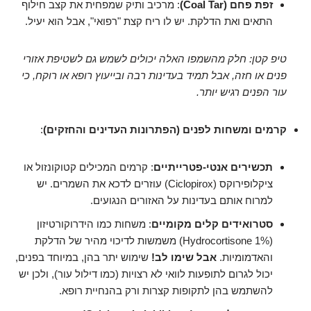
זפת פחם (Coal Tar)
: מרכיב ותיק שמפחית את קצב חילוף
התאים ואת הדלקת. יש לו ריח קצת "רפואי", אבל הוא יעיל.
טיפ קטן: חלק מהשמפו האלה יכולים לשמש גם לשטיפת אזורי
פנים או חזה, אבל תמיד בעדינות רבה ובייעוץ רופא או רוקח, כי
עור הפנים רגיש יותר.
קרמים ומשחות לפנים (הפתרונות העדינים והחזקים)
:
תכשירים אנטי-פטרייתיים
: קרמים המכילים קטוקונזול או
ציקלופירוקס (Ciclopirox) עוזרים לדכא את השמרים. יש
למרוח אותם בעדינות על האזורים הנגועים.
סטרואידים קלים מקומיים
: משחות כמו הידרוקורטיזון
(Hydrocortisone 1%) משמשות לדיכוי מהיר של הדלקת
והאדמומיות.
אבל שימו לב!
שימוש יתר בהן, במיוחד בפנים,
יכול לגרום לתופעות לוואי לא רצויות (כמו דילול עור), ולכן יש
להשתמש בהן לתקופות קצרות ורק בהנחיית רופא.