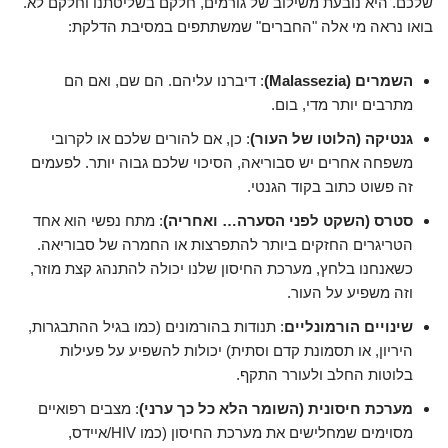
שלכם. היא נובעת משילוב של גורמים, חלקם בשליטתנו וחלקם לא.
בואו נראה מי אלה "החברים" שמשתתפים במסיבת הדלקת:
השמרים (Malassezia)
: דיברנו עליהם. הם שם, ואם הם
מתרבים יותר מדי, בום.
גנטיקה (הלוטו של העור)
: כן, אם להורים שלכם או לקרובי
משפחה אחרים יש סבוריאה, הסיכוי שלכם גבוה יותר. לפעמים
זה פשוט כתוב בקוד הגנטי.
סטרס (השקט לפני הסערה… ואחריה)
: מתח נפשי הוא אחד
הטריגרים החזקים ביותר להתפרצות או החמרה של סבוריאה.
כשאנחנו בלחץ, מערכת החיסון שלנו יכולה להתנהג קצת מוזר,
וזה משפיע על העור.
שינויים הורמונליים
: תנודות בהורמונים (כמו בגיל ההתבגרות,
היריון, או תסמונת קדם וסתית) יכולות להשפיע על פעילות
בלוטות החלב ולעורר התקף.
מערכת חיסונית (השומר הלא כל כך ערני)
: מצבים רפואיים
מסוימים שמחלישים את מערכת החיסון (כמו HIV/איידס,