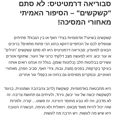
סבוריאה דרמטיטיס: לא סתם
"קשקשים" – הסיפור האמיתי
מאחורי המסיכה!
קשקשים בשיער? אדמומיות בצידי האף או בין הגבות? פתיתים
שנופלים לכם על הכתפיים דווקא ברגע הכי פחות מתאים? ברוכים
הבאים למועדון. סבוריאה דרמטיטיס היא לא סתם קשקשים "רגילים"
או עור יבש. היא למעשה מצב דלקתי כרוני של העור, שתוקף אזורים
עשירים בבלוטות חלב (בלוטות שומן). בגלל זה אנחנו רואים אותה
בעיקר בקרקפת, בפנים (מצח, גבות, צידי האף, סביב הפה), מאחורי
האוזניים, ובמקרים מסוימים גם בחזה או בקפלי עור אחרים.
היא מתבטאת באדמומיות, קשקשת (לרוב צהבהבה ושמנונית, בניגוד
לקשקשת יבשה של עור יבש), גירוד, ולעיתים גם תחושת צריבה. זה
לא מדבק, וזה לא נובע מחוסר היגיינה. זה פשוט… קורה. ולמרות
שזה יכול להיות מאוד מבאס, ויזואלית ולא נעימה, הבשורה הטובה
היא שיש מה לעשות. ויש הרבה מה לעשות.