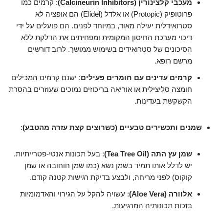
מעכבי קלצינורין (Calcineurin Inhibitors)
: קרמים כמו
פרוטופיק (Protopic) או אלדל (Elidel) הם אופציה לא
סטרואידלית יעילה מאוד, במיוחד לפנים. הם פועלים על ידי
דיכוי מערכת החיסון המקומית ומפחיתים את הדלקת ללא
הסיכונים של סטרואידים בשימוש ממושך. לרוב דורשים
מרשם רופא.
קרמים עדינים עם חומרים פעילים
: ישנם קרמים המכילים
חומצה סליצילית או אוריאה בריכוזים נמוכים שעוזרים בהסרת
הקשקשת בעדינות.
שמנים ותכשירים טבעיים (כשרוצים קצת עזרה מהטבע)
:
שמן עץ התה (Tea Tree Oil)
: בעל תכונות אנטי-פטרייתיות.
יש לדלל אותו תמיד בשמן נשא (כמו שמן חוחובה או שמן
קוקוס) לפני מריחה, ולבצע בדיקת רגישות קטנה קודם.
אלוורה (Aloe Vera)
: עשויה להקל על הגירוי והאדמומיות
בזכות תכונותיה המרגיעות.