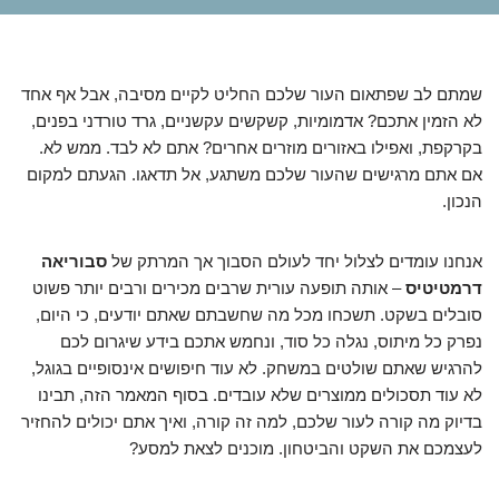
שמתם לב שפתאום העור שלכם החליט לקיים מסיבה, אבל אף אחד
לא הזמין אתכם? אדמומיות, קשקשים עקשניים, גרד טורדני בפנים,
בקרקפת, ואפילו באזורים מוזרים אחרים? אתם לא לבד. ממש לא.
אם אתם מרגישים שהעור שלכם משתגע, אל תדאגו. הגעתם למקום
הנכון.
אנחנו עומדים לצלול יחד לעולם הסבוך אך המרתק של
סבוריאה
דרמטיטיס
– אותה תופעה עורית שרבים מכירים ורבים יותר פשוט
סובלים בשקט. תשכחו מכל מה שחשבתם שאתם יודעים, כי היום,
נפרק כל מיתוס, נגלה כל סוד, ונחמש אתכם בידע שיגרום לכם
להרגיש שאתם שולטים במשחק. לא עוד חיפושים אינסופיים בגוגל,
לא עוד תסכולים ממוצרים שלא עובדים. בסוף המאמר הזה, תבינו
בדיוק מה קורה לעור שלכם, למה זה קורה, ואיך אתם יכולים להחזיר
לעצמכם את השקט והביטחון. מוכנים לצאת למסע?