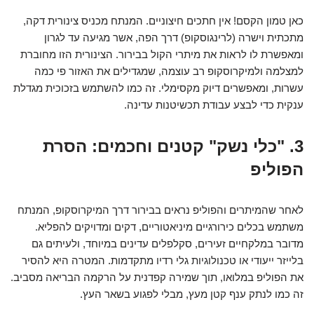
כאן טמון הקסם! אין חתכים חיצוניים. המנתח מכניס צינורית דקה,
מתכתית וישרה (לרינגוסקופ) דרך הפה, אשר מגיעה עד לגרון
ומאפשרת לו לראות את מיתרי הקול בבירור. הצינורית הזו מחוברת
למצלמה ולמיקרוסקופ רב עוצמה, שמגדילים את האזור פי כמה
עשרות, ומאפשרים דיוק מקסימלי. זה כמו להשתמש בזכוכית מגדלת
ענקית כדי לבצע עבודת תכשיטנות עדינה.
3. "כלי נשק" קטנים וחכמים: הסרת
הפוליפ
לאחר שהמיתרים והפוליפ נראים בבירור דרך המיקרוסקופ, המנתח
משתמש בכלים כירורגיים מיניאטוריים, דקים ומדויקים להפליא.
מדובר במלקחיים זעירים, סקלפלים עדינים במיוחד, ולעיתים גם
בלייזר ייעודי או טכנולוגיות גלי רדיו מתקדמות. המטרה היא להסיר
את הפוליפ במלואו, תוך שמירה קפדנית על הרקמה הבריאה מסביב.
זה כמו לנתק ענף קטן מעץ, מבלי לפגוע בשאר העץ.