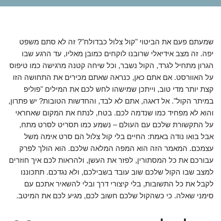
שמעתם פעם את הביטוי "קול צלול כבדולח"? זה לא סתם משפט
יפה. זה מצב אידיאלי שרובנו לוקחים כמובן מאליו, עד הרגע שבו
הגרון מתחיל לגרד, הקול נשבר, וכל שיחה קטנה מרגישה כמו טיפוס
על האוורסט. אם אתם כאן, כנראה שאתם מכירים את התחושה הזו
קצת יותר מדי טוב, וייתכן שמישהו לחש לכם את המילים "פוליפ
במיתר הקול". אל דאגה, אתם לא לבד, והחדשות הטובות? יש פתרון,
והוא לא מפחיד כמו שנדמה לכם. בטח, לנתח את המקום שאחראי
על התקשורת שלכם עם העולם – נשמע כמו תסריט לסרט מתח,
אבל בואו נודה באמת: החיים בלי קול צלול הם סרט אימה משל
עצמכם. המאמר הזה הוא המפה המלאה שלכם. הוא הולך לפרק
עבורכם את כל המסתורין, לפזר את העשן, ולהראות לכם איך חוזרים
למצב שבו הקול שלכם שוב עובד בשבילכם, ולא נגדכם. תתכוננו
לקבל את כל התשובות, בלי קיצורי דרך ובלי להשאיר אתכם עם
סימני שאלה. כי כשהקול שלכם חשוב לכם, מגיע לכם את המיטב.