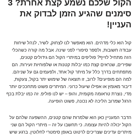
הקול שלכם נשמע קצת אחרת? 3
סימנים שהגיע הזמן לבדוק את
העניין!
קול הוא כלי מדהים. הוא מאפשר לנו לצחוק, לשיר, לנהל שיחות
עבודה חשובות, ולספר סיפורי לפני שינה. אבל מה קורה כשהכלי
הזה מתחיל לזייף? פוליפים במיתרי הקול הם גידולים קטנים,
שפירים, שנראים קצת כמו יבלות קטנות או שלפוחיות זעירות. הם
מתפתחים בדרך כלל על מיתר קול אחד, ולפעמים גם על שניהם.
למה הם מופיעים? לרוב, זו תוצאה של שימוש יתר בקול, צעקות,
דיבור מאומץ או אפילו שיעול כרוני. המיתרים פשוט מתחככים יותר
מדי, נוצרת טראומה מקומית, והופ – יש לנו פוליפ. זה כמו יבלת בכף
הרגל שמרוב הליכה לא נכונה, פשוט הופיעה.
הדבר המעניין כאן הוא שלמרות שהם קטנים, ההשפעה שלהם על
הקול יכולה להיות עצומה. כי תחשבו על זה – מיתרי הקול הם שני
מיתרים עדינים שצריכים לרטוט באופן סימטרי לחלוטין. ברגע שיש