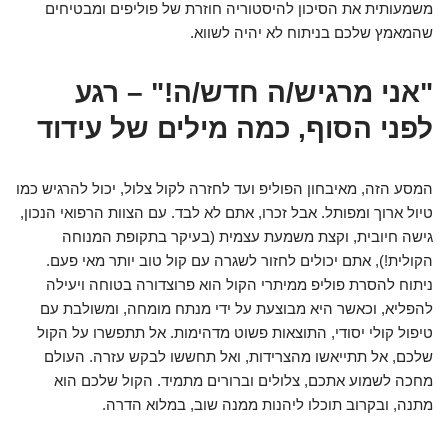
משמעותית את הסיכון להיסטוריה חוזרת של פוליפים ומבטיחים
שהמאמץ שלכם בניתוח לא יהיה לשווא.
"אני מרגיש/ה חדש/ה!" – רגע
לפני הסוף, כמה מילים של עידוד
המסע הזה, מאיבחון הפוליפ ועד לחזרה לקול צלול, יכול להרגיש כמו
טיול ארוך ומפותל. אבל זכרו, אתם לא לבד. עם הצוות הרפואי הנכון,
גישה חיובית, וקצת משמעת עצמית (בעיקר בתקופת המנוחה
הקולית!), אתם יכולים לחזור לשגרה עם קול טוב יותר מאי פעם.
ניתוח להסרת פוליפ ממיתרי הקול הוא פרוצדורה בטוחה ויעילה
להפליא, וכאשר היא מבוצעת על ידי מנתח מומחה, ומשולבת עם
טיפול קולי יסודי, התוצאות פשוט מדהימות. אל תתפשרו על הקול
שלכם, אל תתייאשו מהצרידות, ואל תחששו לבקש עזרה. העולם
מחכה לשמוע אתכם, צלולים וברורים מתמיד. הקול שלכם הוא
מתנה, ובקרוב תוכלו ליהנות ממנה שוב, במלוא הדרה.