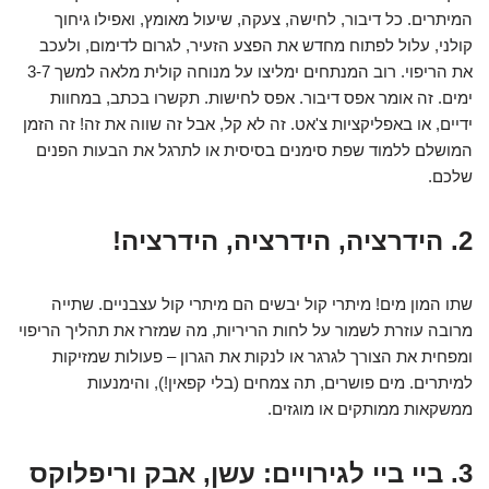
המיתרים. כל דיבור, לחישה, צעקה, שיעול מאומץ, ואפילו גיחוך
קולני, עלול לפתוח מחדש את הפצע הזעיר, לגרום לדימום, ולעכב
את הריפוי. רוב המנתחים ימליצו על מנוחה קולית מלאה למשך 3-7
ימים. זה אומר אפס דיבור. אפס לחישות. תקשרו בכתב, במחוות
ידיים, או באפליקציות צ'אט. זה לא קל, אבל זה שווה את זה! זה הזמן
המושלם ללמוד שפת סימנים בסיסית או לתרגל את הבעות הפנים
שלכם.
2. הידרציה, הידרציה, הידרציה!
שתו המון מים! מיתרי קול יבשים הם מיתרי קול עצבניים. שתייה
מרובה עוזרת לשמור על לחות הריריות, מה שמזרז את תהליך הריפוי
ומפחית את הצורך לגרגר או לנקות את הגרון – פעולות שמזיקות
למיתרים. מים פושרים, תה צמחים (בלי קפאין!), והימנעות
ממשקאות ממותקים או מוגזים.
3. ביי ביי לגירויים: עשן, אבק וריפלוקס