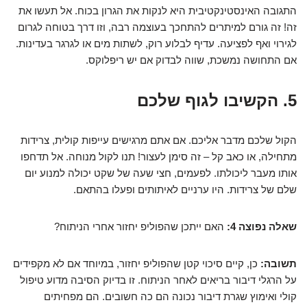
התגובה האינסטינקטיבית היא לנקות את הגרון בכוח. אל תעשו את
זה! זה גורם למיתרים להתחכך בעוצמה רבה, וזו דרך בטוחה לגרום
לגירוי ואף לפציעה. עדיף לבלוע רוק, לשתות מים או לגרגר בעדינות.
אם התחושה נמשכת, שווה לבדוק אם יש ריפלוקס.
5. הקשיבו לגוף שלכם
הקול שלכם מדבר אליכם. אם אתם מרגישים עייפות קולית, צרידות
מתחילה, או כאב קל – זה סימן לעצור! תנו לקול מנוחה. אל תדחפו
אותו מעבר ליכולתו. לפעמים, חצי שעה של שקט יכולה למנוע יום
שלם של צרידות. היו ערניים לאיתותים ופעלו בהתאם.
שאלה נפוצה 4:
האם ייתכן שהפוליפ יחזור אחרי הניתוח?
תשובה:
כן, קיים סיכוי קטן שהפוליפ יחזור, במיוחד אם לא מקפידים
על הרגלי דיבור בריאים לאחר הניתוח. זו בדיוק הסיבה מדוע טיפול
קולי ואימוץ שגרת דיבור נכונה הם כה חשובים. הם מפחיתים