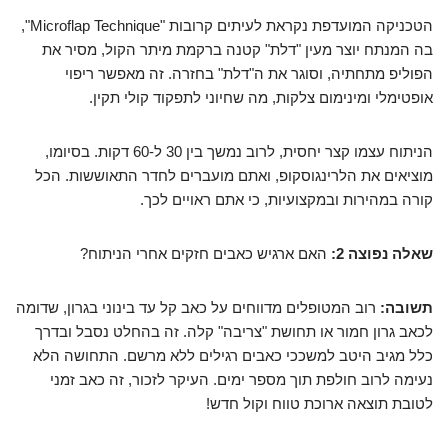
הטכניקה המועדפת נקראת לעיתים קרובות "Microflap Technique",
בה המנתח יוצר מעין "דלת" קטנה ברקמת מיתר הקול, מסיר את
הפוליפ מתחתיה, וסוגר את ה"דלת" בחזרה. זה מאפשר ריפוי
אופטימלי ומינימום צלקות, מה שחיוני לתפקוד קולי תקין.
הניתוח עצמו קצר יחסית, לרוב נמשך בין 30 ל-60 דקות. בסיומו,
מוציאים את הלרינגוסקופ, ואתם מועברים לחדר התאוששות. הכל
קורה במהירות ובמקצועיות, כי אתם ראויים לכך.
שאלה נפוצה 2:
האם ארגיש כאבים חזקים אחרי הניתוח?
תשובה:
רוב המטופלים מדווחים על כאב קל עד בינוני בגרון, שדומה
לכאב גרון חמור או תחושת "צריבה" קלה. זה בהחלט נסבל ובדרך
כלל מגיב היטב למשככי כאבים רגילים ללא מרשם. התחושה הלא
נעימה לרוב חולפת תוך מספר ימים. העיקר לזכור, זה כאב זמני
לטובת תוצאה ארוכת טווח וקול חדש!