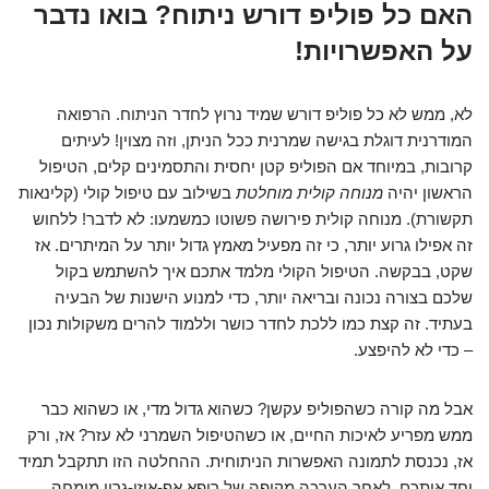
האם כל פוליפ דורש ניתוח? בואו נדבר
על האפשרויות!
לא, ממש לא כל פוליפ דורש שמיד נרוץ לחדר הניתוח. הרפואה
המודרנית דוגלת בגישה שמרנית ככל הניתן, וזה מצוין! לעיתים
קרובות, במיוחד אם הפוליפ קטן יחסית והתסמינים קלים, הטיפול
הראשון יהיה
מנוחה קולית מוחלטת
בשילוב עם טיפול קולי (קלינאות
תקשורת). מנוחה קולית פירושה פשוטו כמשמעו: לא לדבר! ללחוש
זה אפילו גרוע יותר, כי זה מפעיל מאמץ גדול יותר על המיתרים. אז
שקט, בבקשה. הטיפול הקולי מלמד אתכם איך להשתמש בקול
שלכם בצורה נכונה ובריאה יותר, כדי למנוע הישנות של הבעיה
בעתיד. זה קצת כמו ללכת לחדר כושר וללמוד להרים משקולות נכון
– כדי לא להיפצע.
אבל מה קורה כשהפוליפ עקשן? כשהוא גדול מדי, או כשהוא כבר
ממש מפריע לאיכות החיים, או כשהטיפול השמרני לא עזר? אז, ורק
אז, נכנסת לתמונה האפשרות הניתוחית. ההחלטה הזו תתקבל תמיד
יחד איתכם, לאחר הערכה מקיפה של רופא אף-אוזן-גרון מומחה