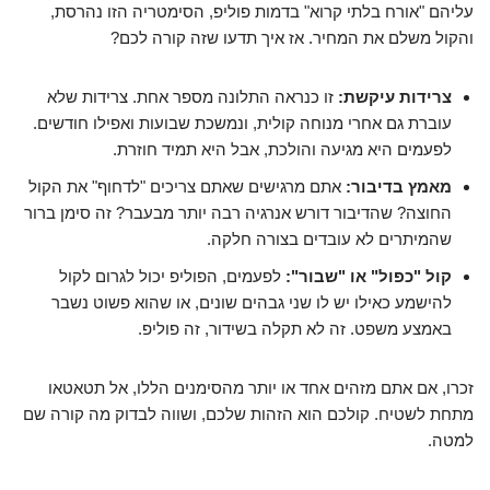
עליהם "אורח בלתי קרוא" בדמות פוליפ, הסימטריה הזו נהרסת,
והקול משלם את המחיר. אז איך תדעו שזה קורה לכם?
צרידות עיקשת:
זו כנראה התלונה מספר אחת. צרידות שלא
עוברת גם אחרי מנוחה קולית, ונמשכת שבועות ואפילו חודשים.
לפעמים היא מגיעה והולכת, אבל היא תמיד חוזרת.
מאמץ בדיבור:
אתם מרגישים שאתם צריכים "לדחוף" את הקול
החוצה? שהדיבור דורש אנרגיה רבה יותר מבעבר? זה סימן ברור
שהמיתרים לא עובדים בצורה חלקה.
קול "כפול" או "שבור":
לפעמים, הפוליפ יכול לגרום לקול
להישמע כאילו יש לו שני גבהים שונים, או שהוא פשוט נשבר
באמצע משפט. זה לא תקלה בשידור, זה פוליפ.
זכרו, אם אתם מזהים אחד או יותר מהסימנים הללו, אל תטאטאו
מתחת לשטיח. קולכם הוא הזהות שלכם, ושווה לבדוק מה קורה שם
למטה.