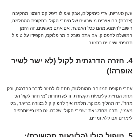
עשן סיגריות, אדי כימיקלים, אבק ואפילו ריפלוקס חומצי מהקיבה
(צרבת) הם אויבים מושבעים של מיתרי הקול. בתקופת ההחלמה,
חשוב להימנע מהם ככל האפשר. אם אתם מעשנים, זה הזמן
המושלם להפסיק. אם אתם סובלים מריפלוקס, הקפידו על טיפול
תרופתי ושינויים בתזונה.
4. חזרה הדרגתית לקול (לא ישר לשיר
אופרה!)
אחרי תקופת המנוחה המוחלטת, תתחילו לחזור לדבר בהדרגה, ורק
תחת הנחיית קלינאי/ת תקשורת. זו לא תחרות "מי חוזר לקול הכי
מהר". זה תהליך מבוקר. תלמדו איך להפיק קול בצורה בריאה, בלי
מאמץ, ותבנו מחדש את "שרירי הקול" שלכם. זה כמו פיזיותרפיה
לזמרים וגם ללא זמרים.
5. טיפול קולי (קלינאות תקשורת):