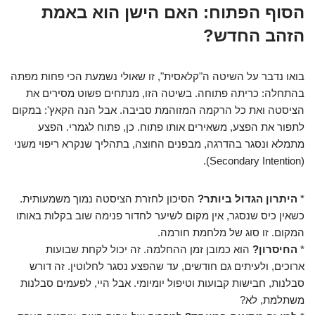
הסוף הפתוח: האם הישן הוא באמת
הזהב החדש?
בואו נדבר על השיטה ה"קלאסית", זו שאולי נשמעת הכי פחות מפתה
בהתחלה: כריתה פתוחה. בשיטה הזו, מנתחים פשוט מסירים את
הציסטה ואת כל הרקמה המזוהמת סביבה. אבל הנה הקאץ': במקום
לתפור את הפצע, משאירים אותו פתוח. כן, פתוח לגמרי. הפצע
מתמלא ונסגר בהדרגה, מבפנים החוצה, בתהליך שנקרא ריפוי משני
(Secondary Intention).
*
היתרון הגדול ביותר?
הסיכון לחזרת הציסטה נמוך משמעותית.
כשאין כיס שנסגר, אין מקום לשיער לחדור פנימה שוב בקלות באותו
המקום. זו סוג של מלחמת חורמה.
*
החיסרון?
הוא כמובן זמן ההחלמה. זה יכול לקחת שבועות
ארוכים, ולעיתים גם חודשים, עד שהפצע נסגר לחלוטין. זה דורש
סבלנות, חבישות קבועות וטיפול יומיומי. אבל היי, לפעמים סבלנות
משתלמת, לא?