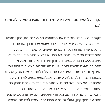
הקרב על הציסטה הפילונידלית: סודות הסגירה שאיש לא סיפר
לכם
תקשיבו רגע. כולנו מכירים את התחושה המעצבנת הזו, נכון? משהו
כואב, מציק, ולא מפסיק להזכיר לכם שהוא שם. ובכן, אם אתם
קוראים את השורות האלה, כנראה שאתם או מישהו קרוב לכם,
התמודדתם עם אותו "חבר" לא רצוי שנקרא ציסטה פילונידלית. לא
נעים בכלל. הרבה פעמים, הפתרון היחיד הוא ניתוח, אבל אז
מתחילה סאגה חדשה לגמרי: איזה סוג של ניתוח? איך סוגרים את
העניין? והכי חשוב – האם זה באמת יעלם לתמיד? אל דאגה, הגעתם
למקום הנכון. הולכים לצלול עמוק, אבל ממש עמוק, לתוך העולם
המרתק (והמעצבן) של ניתוחי ציסטה פילונידלית. אנחנו נפרק כל
מיתוס, נחשוף כל סוד, ונעניק לכם את כל הידע שאתם צריכים כדי
להבין בדיוק מה קורה שם מאחורי הקלעים. וכן, אנחנו נדאג שתצאו
מפה עם חיוך קטן, ואולי גם כמה עצות זהב שישנו לכם את הגישה.