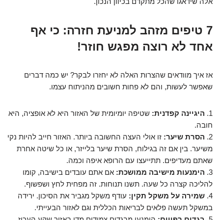
אלה שידאגו שהכל מתקדם בכיוון הנכון.
7 טיפים מזהב למניעת חזרה: כי אף
אחד לא רוצה מפגש חוזר!
אז איך מוודאים שהצרות האלה לא יחזרו לבקר? יש כמה דברים
שאפשר לעשות, והם לא פחות חשובים מהניתוח עצמו.
1.
היגיינה קפדנית:
שטיפה יומיומית של האזור היא לא אופציה, היא
חובה.
2.
הסרת שיער:
זו אולי העצה החשובה ביותר. האזור חייב להיות נקי
משיער. בין אם זה בגילוח, הסרת שיער בלייזר, או כל שיטה אחרת
שאתם מעדיפים. תתייעצו עם הרופא איפה וכמה.
3.
הימנעות מישיבה ממושכת:
אם אתם עובדים בישיבה, קומו
להליכה קצרה כל שעה. תשנו תנוחות. זה מפחית לחץ ושפשוף.
4.
שמירה על משקל תקין:
עודף משקל מגביר את הסיכון. ירידה
במשקל תעשה פלאים לבריאות הכללית וגם לאזור הבעייתי.
5.
בגדים רפויים:
הימנעו מבגדים צמודים מדי באזור שקע העכוז,