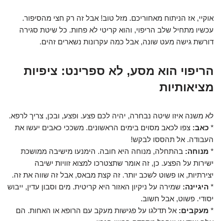
אוקיי, אז הניתוח מאחוריכם. מזל טוב! אבל זה רק חצי מהסיפור.
עכשיו מתחיל שלב הריפוי, והוא קריטי לא פחות. כל שיטת סגירה
דורשת גישה מעט שונה, אבל כמה עקרונות נשארים זהים.
הריפוי הוא מסע, לא ספרינט: ציפיות
מציאותיות
לא משנה איזו שיטה נבחרה, יהיה לכם פצע. ופצע, ובכן, צריך לרפא.
*
כאב:
צפו לכאב מסוים בימים הראשונים. משככי כאבים יעשו את
העבודה. אל תהססו לבקש!
*
מנוחה:
בהתחלה, מנוחה היא חובה. הימנעו מישיבה ממושכת
ישירות על הפצע. כן, זה אומר שתצטרכו למצוא זוויות ישיבה
יצירתיות, או פשוט לשכב יותר. זה קצת מבאס, אבל זה שווה את זה.
*
היגיינה:
שמירה על ניקיון האזור היא קריטית. מים וסבון עדין, ייבוש
יסודי. פשוט, אבל חשוב.
*
מעקבים:
אל תדלגו על פגישות מעקב עם הרופא או האחות. הם