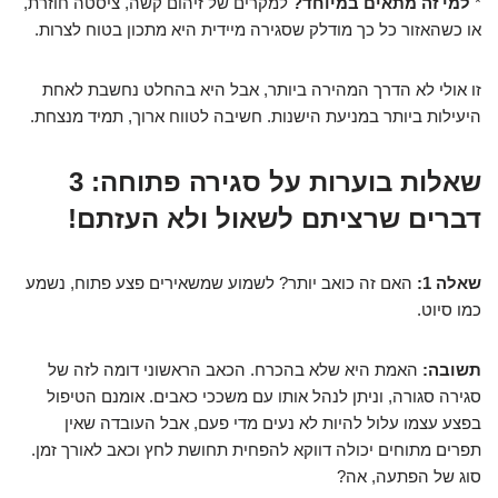
*
למי זה מתאים במיוחד?
למקרים של זיהום קשה, ציסטה חוזרת,
או כשהאזור כל כך מודלק שסגירה מיידית היא מתכון בטוח לצרות.
זו אולי לא הדרך המהירה ביותר, אבל היא בהחלט נחשבת לאחת
היעילות ביותר במניעת הישנות. חשיבה לטווח ארוך, תמיד מנצחת.
שאלות בוערות על סגירה פתוחה: 3
דברים שרציתם לשאול ולא העזתם!
שאלה 1:
האם זה כואב יותר? לשמוע שמשאירים פצע פתוח, נשמע
כמו סיוט.
תשובה:
האמת היא שלא בהכרח. הכאב הראשוני דומה לזה של
סגירה סגורה, וניתן לנהל אותו עם משככי כאבים. אומנם הטיפול
בפצע עצמו עלול להיות לא נעים מדי פעם, אבל העובדה שאין
תפרים מתוחים יכולה דווקא להפחית תחושת לחץ וכאב לאורך זמן.
סוג של הפתעה, אה?