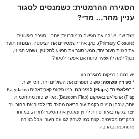
הסגירה ההרמטית: כשמנסים לסגור
עניין מהר… מדי?
מצד שני, יש לנו את הגישה ה"מודרנית" יותר – סגירה ראשונית
(Primary Closure). כאן, אחרי שמסירים את הציסטה, המנתח תופר
את קצוות העור יחד, ממש סוגר את הפצע לחלוטין. נשמע הגיוני,
נכון? למה להשאיר פתוח אם אפשר לסגור?
יש כמה טכניקות לסגירה כזו:
*
סגירה פשוטה:
פשוט תופרים את השוליים יחד. הכי ישיר.
*
"פלאפים" (Flaps) למיניהם:
כמו פלאפ קארידאקיס (Karydakis
Flap) או פלאפ באסקום (Bascom Flap). אלו שיטות מתוחכמות
יותר, שבהן מזיזים רקמת עור בריאה מהצד כדי לסגור את החור. זה
יוצר צלקת באזור פחות לחוץ ומקטין את הסיכוי לחזרה, במיוחד
במקרים מסוימים. קצת כמו לשחק לגו עם העור, אבל בצורה
מתוחכמת בהרבה.