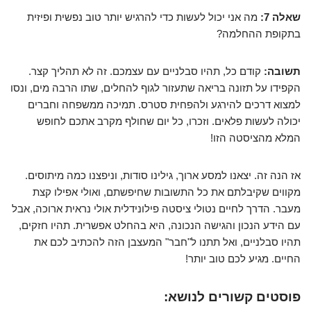
שאלה 7:
מה אני יכול לעשות כדי להרגיש יותר טוב נפשית ופיזית
בתקופת ההחלמה?
תשובה:
קודם כל, תהיו סבלניים עם עצמכם. זה לא תהליך קצר.
הקפידו על תזונה בריאה שתעזור לגוף להחלים, שתו הרבה מים, ונסו
למצוא דרכים להירגע ולהפחית סטרס. תמיכה ממשפחה וחברים
יכולה לעשות פלאים. וזכרו, כל יום שחולף מקרב אתכם לחופש
המלא מהציסטה הזו!
אז הנה זה. יצאנו למסע ארוך, גילינו סודות, וניפצנו כמה מיתוסים.
מקווים שקיבלתם את כל התשובות שחיפשתם, ואולי אפילו קצת
מעבר. הדרך לחיים נטולי ציסטה פילונידלית אולי נראית ארוכה, אבל
עם הידע הנכון והגישה הנכונה, היא בהחלט אפשרית. תהיו חזקים,
תהיו סבלניים, ואל תתנו ל"חבר" המעצבן הזה להכתיב לכם את
החיים. מגיע לכם טוב יותר!
פוסטים קשורים לנושא: