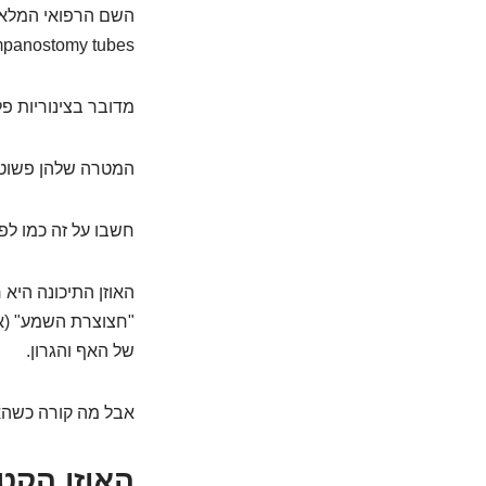
השם הרפואי המלא והמ
Tympanostomy tubes). אבל בשבילנו? אלה פשוט "
מדובר בצינוריות פ
המטרה שלהן פשוטה
חשבו על זה כמו לפ
האוזן התיכונה היא
"חצוצרת השמע" (או
של האף והגרון.
אבל מה קורה כשהאו
האוזן הקט