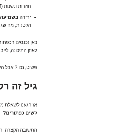
חוזרות ונשנות (Acute Otitis Media – AOM).
ירידה בשמיעה:
הקטנות, מה שגור
כאן נכנסים הכפתור
לאוזן התיכונה, ליי
פשוט, נכון? אבל ה
גיל זה ר
אז הגענו לשאלת מי
לשים כפתורים?
התשובה הקצרה וה