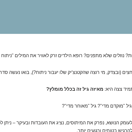
ות? נוזלים שלא מתפנים? רופא הילדים זרק לאוויר את המילים "ניתוח
ים (ובצדק, מי רוצה שהקטנצ'יק שלו יעבור ניתוח?), בואו נעשה סדר.
יד צצה היא:
מאיזה גיל זה בכלל מומלץ?
 גיל "מוקדם מדי"? גיל "מאוחר מדי"?
עומק הנושא, נפרק את המיתוסים, נציג את העובדות ובעיקר – ניתן ל
רגיש בטוחים ורגועים יותר.