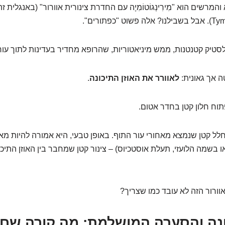
רשים הוא "מִירִינְגוֹטוֹמִיָה עם החדרת צינורית אוורור" (באנגלית ז
כפתורים".
לסטיק קטנטנות, ממש מיניאטוריות, שהרופא מחדיר בעדינות לתוך עור
 אך גאונית:
לאוורר את האוזן התיכונה
.
תוח חלון קטן בחדר אטום.
 חלל קטן שנמצא מאחורי עור התוף. באופן טבעי, היא אמורה להיות מא
 בשמה הלועזי, תעלת אוסטכיוס) – צינור קטן שמחבר בין האוזן התיכ
ורור הזה לא עובד כמו שצריך?
נה והסערה המושלמת: מה קורה שם 