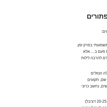
ים:
שמעותי בפרק זמן
הפכה לדלקת פעם ב… אלא
ורם להרבה לילות
 הנוזלים
שם, תקועים
שך שבועות ואף חודשים. המצב הזה, אם הוא נמשך מעל 3 חודשים, נחשב כרוני
אם בדיקת שמיעה מראה ירידה משמעותית (בדרך כלל מעל 20-25 דציבל)