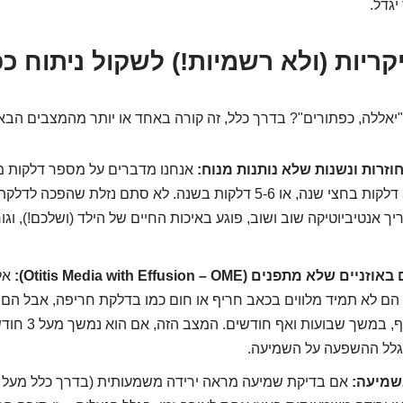
גדל.
 "יאללה, כפתורים"? בדרך כלל, זה קורה באחד או יותר מהמצבים הבא
חוזרות ונשנות שלא נותנות מנוח:
אנחנו מדברים על מספר דלקות מ
קצר. למשל, 3-4 דלקות בחצי שנה, או 5-6 דלקות בשנה. לא סתם נזלת ש
ך אנטיביוטיקה שוב ושוב, פוגע באיכות החיים של הילד (ושלכם!), וג
א מתפנים (Otitis Media with Effusion – OME):
אלה
 הם לא תמיד מלווים בכאב חריף או חום כמו בדלקת חריפה, אבל הם 
מאחורי עור התוף, במ
גלל ההשפעה על השמיעה.
שמיעה: