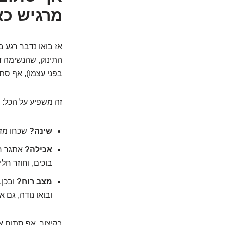
מרגיש כא
אז בואו נדבר רגע ב
התינוק, שהנשימה דר
בפני עצמו), אף סת
זה משפיע על הכל:
שינה?
שכחו מזה
אכילה?
אתגר רצ
בוכים, וחוזר חלי
מצב רוח?
ובכן,
ובואו נודה, גם א
בקיצור, אף סתום אצ