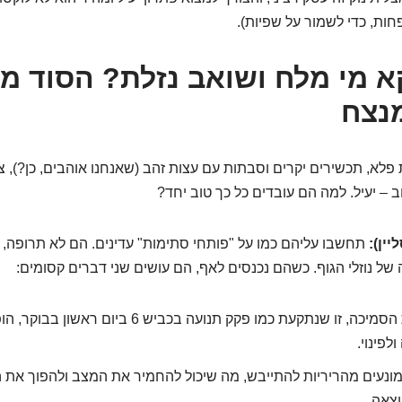
חות, כדי לשמור על שפיות).
א מי מלח ושואב נזלת? הסוד מ
נצח
פלא, תכשירים יקרים וסבתות עם עצות זהב (שאנחנו אוהבים, כן?), צ
וב – יעיל. למה הם עובדים כל כך טוב יחד?
ין):
תחשבו עליהם כמו על "פותחי סתימות" עדינים. הם לא תרופה,
 של נוזלי הגוף. כשהם נכנסים לאף, הם עושים שני דברים קסומים:
הנזלת הסמיכה, זו שנתקעת כמו פקק תנועה בכביש 6 ב
לפינוי.
ונעים מהריריות להתייבש, מה שיכול להחמיר את המצב ולהפוך את הנ
צאה.