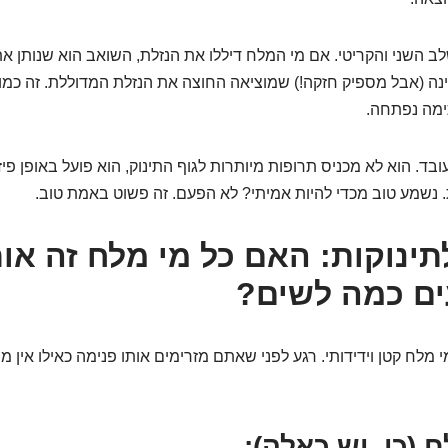
ב השני והקריטי. אם מי המלח דיללו את הנזלת, השואב הוא שנותן את
דינה (אבל מספיק חזקה!) שמוציאה החוצה את הנזלת המדוללת. זה כמו
תימה נפתחה.
בד. הוא לא מכניס תרופות מיותרות לגוף התינוק, הוא פועל באופן פיז
 נשמע טוב מכדי להיות אמיתי? לא הפעם. זה פשוט באמת טוב.
תינוקות: האם כל מי מלח זה או
עים כמה לשים?
י מלח קטן וידידותי. רגע לפני שאתם מזרימים אותו פנימה כאילו אין מח
ח (כן, יש כאלה):