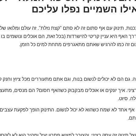
ילו השמיים נפלו עליכם
כנות. תינוק עם אף סתום זה לא סתם "קצת נזלת". זה עולם ומלואו של
ך האף היא עניין קריטי להישרדות (בכל זאת, הם אוכלים ונושמים בו ז
ום זה כמו להרגיש שאתם מתאגרפים מתחת למים כל הזמן.
. גם הם לא יכולים לנשום בנוח, וגם אתם מתעוררים מכל ציוץ וחנק ק
יני. איך יונקים או אוכלים מבקבוק כשהאף חסום? הם מנסים, מתעצבנ
לה. סיוט.
 אף אחד לא שמח כשהוא לא יכול לנשום. התינוק הופך לפקעת עצבים ק
תם.
ל תינוק זה עסק רציני, והצורך למצוא פתרון יעיל ומהיר הוא לא לוקס