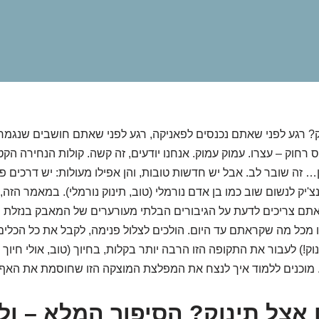
? רגע לפני שאתם נכנסים לפאניקה, רגע לפני שאתם חושבים שנגמר 
רחוק – עצרו. עמוק עמוק. אנחנו יודעים, זה קשה. קולות הנחירה הקט
ן… זה שובר לב. אבל יש חדשות טובות, והן אפילו מעולות: יש דרכים פש
צ'יק לנשום שוב כמו בן אדם נורמלי (טוב, תינוק נורמלי). במאמר הזה, 
ם צריכים לדעת על הגיבורים הבלתי מעורערים של המאבק בנזלת הת
 מכל מה שקראתם עד היום. הולכים לצלול פנימה, לקבל את כל הכלים
ק!) לעבור את התקופה הזו הרבה יותר בקלות, בחיוך (טוב, אולי חיוך 
מוכנים ללמוד איך לנצח את המפלצת המוצקה הזו שחוסמת את האף
אצל תינוק? הסיפור המלא – ול