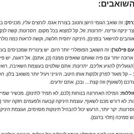
השואבים:
רת):
זה שואב הגומי הישן והטוב בצורת אגס. לוחצים עליו, מכניסים בע
צר יניקה עדינה.
יתרונות:
זול, קל למצוא בכל מקום.
חסרונות:
קשה לנקו
אוהבים להישאר בפנים), היניקה יחסית חלשה, וקשה לראות כמה נזלת
עם פילטר):
זה השואב הפופולרי יותר היום. יש צינורית שמכניסים בעד
ת ארוכה יותר עם פיה שאתם שואפים ממנה (כן, אתם). אל דאגה, יש פ
גועלית) להגיע אליכם.
יתרונות:
אתם שולטים בעוצמת השאיבה, רואים
– קל מאוד לפרק ולנקות אותו היטב. היגייני ויעיל יותר משואב בלון.
חס
דכם (לשאוף) וזה קצת… ובכן, אתם יודעים.
ללות:
המילה האחרונה בנוחות (לכם, לא תמיד לתינוק). מכשיר שמייצ
ות:
לא דורש מכם לשאוף, עוצמת היניקה קבועה ולפעמים חזקה יותר (תל
סרונות:
יקר יותר, הרעש יכול להבהיל תינוקות מסוימים, ועוצמת היני
 סמיכה (תלוי בדגם).