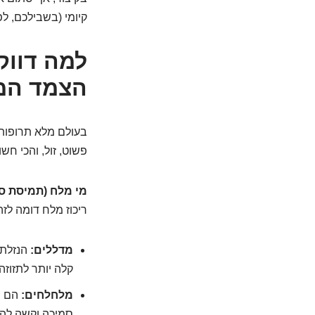
קיומי (בשבילכם, לפ
למה דווק
הצמד המ
בעולם מלא תרופות 
פשוט, זול, והכי חש
מי מלח (תמיסת סלי
ריכוז מלח דומה לזה
מדללים:
קלה יותר לתזוזה ו
מלחלחים:
הם מ
סמיכה וקשה להו