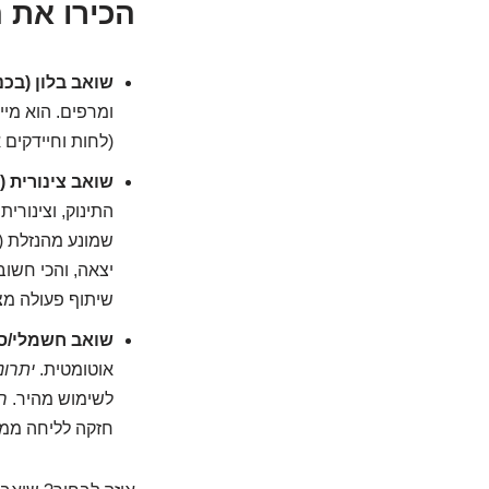
הכירו את 
שואב בלון (בכנ
ומרפים. הוא מיי
(לחות וחיידקים 
שואב צינורית (
התינוק, וצינורי
שמונע מהנזלת (ה
יצאה, והכי חשוב 
שיתוף פעולה מצ
שואב חשמלי/סו
אוטומטית.
יתרונ
לשימוש מהיר.
ח
חזקה לליחה ממש