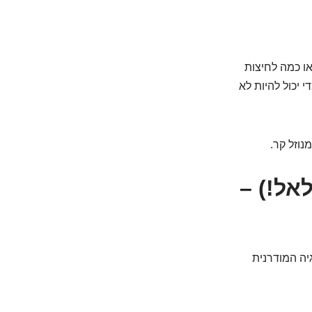
יא ללחלח ולדלל, לא להטביע. בדרך כלל, 2-3 טיפות (או כמה לחיצות
 יכול להיות לא
נוזל קר.
אל!) –
יה המודרנית