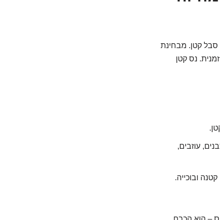
 סבל קטן. מבחינת
מנית. נס קטן
טן.
ים, עוזבים,
טנה ובוכייה.
וס – הוא הכרח