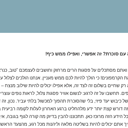
עם סוכרת? זה אפשרי, ואפילו ממש כיף!
 ואתם מסתכלים על פסגות הרים מרחוק וחושבים לעצמכם "טוב, כנר
את הקרמפונים! כי הולך להיות לכם ממש מעניין. אנחנו הולכים לצלול ע
רק שחיים בשלום זה לצד זה, אלא אפילו יכולים להיות שילוב מנצח – 
ם. תחשבו על זה לרגע: לנשום אוויר פסגות צלול, לראות נופים עוצרי
 כיבוש יעד פיזי, בלי שהסוכרת תהפוך למכשול בלתי עביר. נכון, זה ד
זה דורש קצת יותר ידע מלהחליט ברגע האחרון לעלות לקומה רביעית ב
הידע הזה מרוכז כאן. תתכוננו להבין בדיוק מה קורה לגוף בגובה, א
יך אתם יכולים להיות בשליטה מלאה וליהנות מכל רגע, מהצעד הראשון