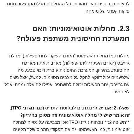
לבעיות כבד נדירות אך חמורות. כל ההחלטות הללו מתבצעות תחת
פיקוח קפדני של מומחה.
2.3. מחלות אוטואימוניות: האם
המערכת החיסונית משתפת פעולה?
מחלות כמו מחלת האשימוטו (הגורם העיקרי לתת-פעילות) ומחלת
גרייבס (הגורם העיקרי ליתר-פעילות) מערבות את המערכת
החיסונית. בהיריון, המערכת החיסונית עוברת דיכוי טבעי, מה
שלפעמים יכול דווקא להקל על מצבים מסוימים. למשל, אצל נשים
עם גרייבס, יתר הפעילות יכולה להשתפר ואפילו להיעלם זמנית. אבל
לא תמיד.
שאלה 2: אם יש לי נוגדנים לבלוטת התריס (כמו נוגדני TPO),
זה אומר שיש לי מחלה אוטואימונית וזה מסוכן בהיריון?
**תשובה 2:** נוכחות נוגדני TPO אכן מצביעה על נטייה למחלה
אוטואימונית, כמו האשימוטו. גם אם תפקודי התריס שלך תקינים