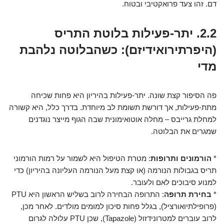
דם. זהו צעד פרואקטיבי ובטוח.
2.2. יתר-פעילות בלוטת התריס
(היפרתירואידיזם): כשהבלוטה נלהבת
מדי
פה הסיפור קצת שונה. יתר-פעילות בהיריון היא פחות שכיחה
מתת-פעילות, אך דורשת תשומת לב מיוחדת. בדרך כלל, היא קשורה
למחלת גרייבס – מחלה אוטואימונית שבה הגוף מייצר נוגדנים
שמגרים את הבלוטה.
*
הורמונים ותרופות
: מטרת הטיפול היא לשמור על רמות הורמוני
תריס בגבולות הנורמה (או קצת מעל הנורמה העליונה בהיריון) כדי
למנוע סיבוכים לאם ולעובר.
*
בחירת תרופה
: התרופה הבחירה לרוב בשליש הראשון היא PTU
(פרופילתיואורציל), בגלל פחות סיכון למומים מולדים. לאחר מכן,
לרוב עוברים למטרונידזול (Tapazole), שכן PTU עלולה לגרום