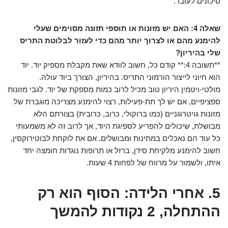
סיכונים לעובר.
שאלה 4: האם יש מזונות או תוספי תזונה מסוימים שעלי
להימנע מהם או לצרוך יותר מהם כדי לעזור לבלוטת התריס
שלי בהיריון?
**תשובה 4:** קודם כל, חשוב לוודא שאת מקבלת מספיק יוד. יוד
הוא חיוני לייצור הורמוני התריס. בהיריון, הצורך ביוד עולה.
מולטי-ויטמין היריון טוב מכיל לרוב כמות מספקת של יוד. לגבי מזונות
ספציפיים, אם יש לך תת-פעילות, רצוי להימנע מצריכה מוגברת של
מזונות גויטרוגניים (כמו ברוקולי, כרוב, כרובית) בצורתם הלא
מבושלת, שיכולים להפריע לספיגת היוד, אך לרוב זה לא משמעותי
כל עוד הם נאכלים במתינות ומבושלים. אם את לוקחת לבוטירוקסין,
חשוב להימנע מלקיחת סידן, ברזל או תרופות נוגדות חומצה יחד
איתו, ולשמור על מרווח של לפחות 4 שעות.
5. אחרי הלידה: הסוף הוא רק
ההתחלה, 2 נקודות להמשך