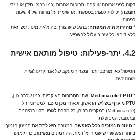
דקות לפני ארוחה או קפה. תרופות אחרות (כמו ברזל, סידן או נוגדי
חומצה) יכולות לפגוע בספיגתו, אז שימרו על מרווח של 4 שעות
לפחות.
*
מהירות היא המפתח
: ברגע שיש צורך בהעלאת מינון, עשו זאת
ללא דיחוי. כל עיכוב עלול להשפיע.
4.2. יתר-פעילות: טיפול מותאם אישית
הטיפול כאן מורכב יותר, ומצריך מעקב של אנדוקרינולוג/ית
מומחה/ית.
*
PTU ו-Methimazole
: שתי התרופות העיקריות. כמו שכבר צוין,
PTU מועדף בשליש הראשון, ולאחר מכן מעבר למטרונידזול
(Methimazole) במקרים רבים, כל מקרה לגופו ותלוי במינונים
ובתגובת המטופלת.
*
מינונים נמוכים ככל האפשר
: המטרה היא לתת את המינון הנמוך
ביותר האפשרי שישמור על רמות ההורמונים מאוזנות, כדי למזער