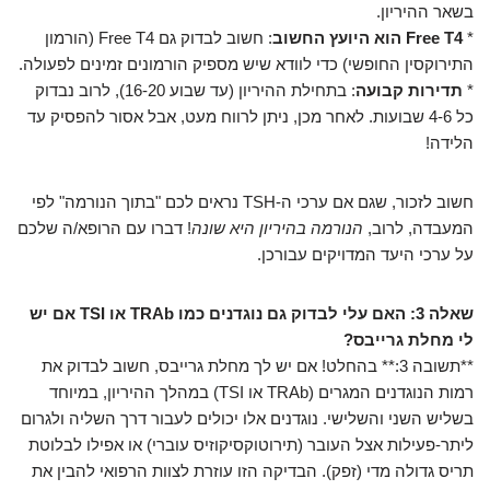
בשאר ההיריון.
*
Free T4 הוא היועץ החשוב
: חשוב לבדוק גם Free T4 (הורמון
התירוקסין החופשי) כדי לוודא שיש מספיק הורמונים זמינים לפעולה.
*
תדירות קבועה
: בתחילת ההיריון (עד שבוע 16-20), לרוב נבדוק
כל 4-6 שבועות. לאחר מכן, ניתן לרווח מעט, אבל אסור להפסיק עד
הלידה!
חשוב לזכור, שגם אם ערכי ה-TSH נראים לכם "בתוך הנורמה" לפי
המעבדה, לרוב,
הנורמה בהיריון היא שונה
! דברו עם הרופא/ה שלכם
על ערכי היעד המדויקים עבורכן.
שאלה 3: האם עלי לבדוק גם נוגדנים כמו TRAb או TSI אם יש
לי מחלת גרייבס?
**תשובה 3:** בהחלט! אם יש לך מחלת גרייבס, חשוב לבדוק את
רמות הנוגדנים המגרים (TRAb או TSI) במהלך ההיריון, במיוחד
בשליש השני והשלישי. נוגדנים אלו יכולים לעבור דרך השליה ולגרום
ליתר-פעילות אצל העובר (תירוטוקסיקוזיס עוברי) או אפילו לבלוטת
תריס גדולה מדי (זפק). הבדיקה הזו עוזרת לצוות הרפואי להבין את