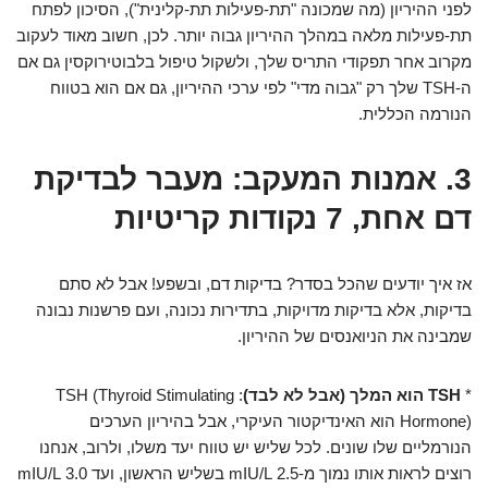
לפני ההיריון (מה שמכונה "תת-פעילות תת-קלינית"), הסיכון לפתח
תת-פעילות מלאה במהלך ההיריון גבוה יותר. לכן, חשוב מאוד לעקוב
מקרוב אחר תפקודי התריס שלך, ולשקול טיפול בלבוטירוקסין גם אם
ה-TSH שלך רק "גבוה מדי" לפי ערכי ההיריון, גם אם הוא בטווח
הנורמה הכללית.
3. אמנות המעקב: מעבר לבדיקת
דם אחת, 7 נקודות קריטיות
אז איך יודעים שהכל בסדר? בדיקות דם, ובשפע! אבל לא סתם
בדיקות, אלא בדיקות מדויקות, בתדירות נכונה, ועם פרשנות נבונה
שמבינה את הניואנסים של ההיריון.
*
TSH הוא המלך (אבל לא לבד)
: TSH (Thyroid Stimulating
Hormone) הוא האינדיקטור העיקרי, אבל בהיריון הערכים
הנורמליים שלו שונים. לכל שליש יש טווח יעד משלו, ולרוב, אנחנו
רוצים לראות אותו נמוך מ-2.5 mIU/L בשליש הראשון, ועד 3.0 mIU/L