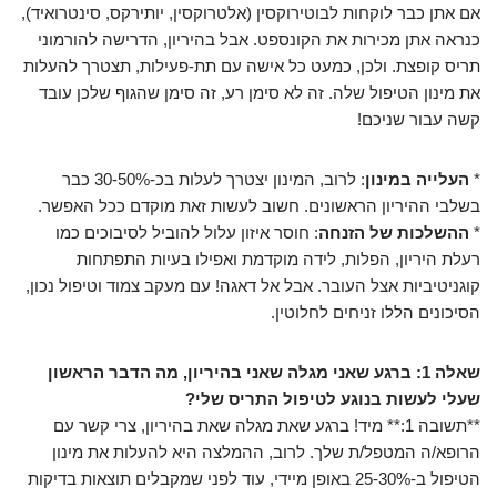
אם אתן כבר לוקחות לבוטירוקסין (אלטרוקסין, יותירקס, סינטרואיד),
כנראה אתן מכירות את הקונספט. אבל בהיריון, הדרישה להורמוני
תריס קופצת. ולכן, כמעט כל אישה עם תת-פעילות, תצטרך להעלות
את מינון הטיפול שלה. זה לא סימן רע, זה סימן שהגוף שלכן עובד
קשה עבור שניכם!
*
העלייה במינון
: לרוב, המינון יצטרך לעלות בכ-30-50% כבר
בשלבי ההיריון הראשונים. חשוב לעשות זאת מוקדם ככל האפשר.
*
ההשלכות של הזנחה
: חוסר איזון עלול להוביל לסיבוכים כמו
רעלת היריון, הפלות, לידה מוקדמת ואפילו בעיות התפתחות
קוגניטיביות אצל העובר. אבל אל דאגה! עם מעקב צמוד וטיפול נכון,
הסיכונים הללו זניחים לחלוטין.
שאלה 1: ברגע שאני מגלה שאני בהיריון, מה הדבר הראשון
שעלי לעשות בנוגע לטיפול התריס שלי?
**תשובה 1:** מיד! ברגע שאת מגלה שאת בהיריון, צרי קשר עם
הרופא/ה המטפל/ת שלך. לרוב, ההמלצה היא להעלות את מינון
הטיפול ב-25-30% באופן מיידי, עוד לפני שמקבלים תוצאות בדיקות