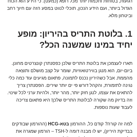
רגועות, בטוחות וחכמות יותר מכל רופא (כמעט). כי הידע הוא הכוח
הגדול ביותר, ועם הידע הנכון, תוכלי לנווט במסע הזה עם חיוך רחב
וביטחון מלא.
1. בלוטת התריס בהיריון: מופע
יחיד במינו שמשנה הכל?
תארו לעצמכן את בלוטת התריס שלכן כפסנתרן קונצרטים מחונן.
ביום-יום, הוא מנגן בווירטואוזיות, שומר על קצב מושלם ותוצאה
מהממת. אבל כשהיריון נכנס לתמונה, פתאום מגיעים עוד כמה כלי
נגינה לתזמורת, והקהל דורש פי ים יותר שירים. הפסנתרן צריך
להתאים את עצמו, לנגן חזק יותר, מהר יותר, ולהיות ערני לכל שינוי.
וזה בדיוק מה שקורה לבלוטת התריס שלכן! היא פתאום צריכה
לעבוד שעות נוספות.
למה זה קורה? קודם כל, ההורמון
בטא-HCG
(ההורמון שבודקים
בבדיקת היריון), יש לו מבנה דומה ל-TSH – הורמון שמגרה את