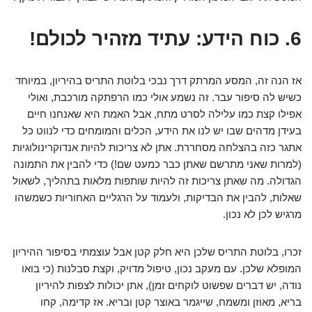
6. כוח הידע: עתיד מזהיר לכולם!
אז הנה זה, המסע המרתק דרך נבכי בלוטת התריס בהיריון, במיוחד
כשיש לה סיפור עבר. זה נשמע אולי כמו הרפתקה מורכבת, ואולי
אפילו קצת כמו עלילה לסרט מתח, אבל האמת היא שאנחנו חיים
בעידן מדהים שבו יש לנו את הידע, הכלים והמומחים כדי לנווט כל
אתגר כזה בהצלחה מסחררת. אתן לא צריכות להיות אנדוקרינולוגיות
(למרות שאני מתרשם שאתן כבר כמעט שם!) כדי להבין את התמונה
הגדולה. מה שאתן צריכות זה להיות שותפות מלאות בתהליך, לשאול
שאלות, להבין את הבדיקות, ולעמוד על הרגליים האחוריות כשמשהו
מרגיש לכן לא נכון.
זכרו, בלוטת התריס שלכן היא חלק קטן אבל עוצמתי בסיפור ההיריון
המופלא שלכן. עם מעקב נכון, טיפול מדויק, וקצת סבלנות (כי בואו
נודה, יש דברים שפשוט לוקחים זמן), אתן יכולות לצפות להיריון
בריא, מאוזן ומשמח, שייגמר באוצר קטן ובריא. אז קדימה, קחו