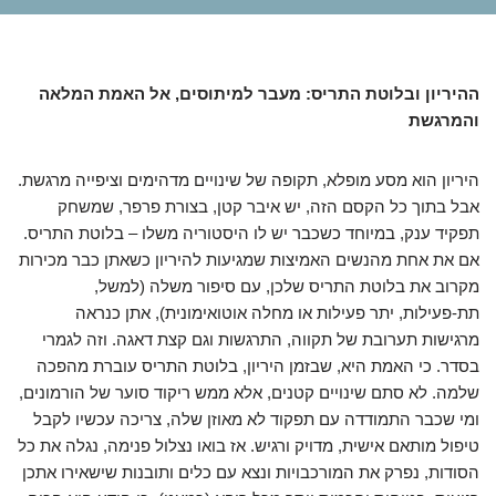
ההיריון ובלוטת התריס: מעבר למיתוסים, אל האמת המלאה
והמרגשת
היריון הוא מסע מופלא, תקופה של שינויים מדהימים וציפייה מרגשת.
אבל בתוך כל הקסם הזה, יש איבר קטן, בצורת פרפר, שמשחק
תפקיד ענק, במיוחד כשכבר יש לו היסטוריה משלו – בלוטת התריס.
אם את אחת מהנשים האמיצות שמגיעות להיריון כשאתן כבר מכירות
מקרוב את בלוטת התריס שלכן, עם סיפור משלה (למשל,
תת-פעילות, יתר פעילות או מחלה אוטואימונית), אתן כנראה
מרגישות תערובת של תקווה, התרגשות וגם קצת דאגה. וזה לגמרי
בסדר. כי האמת היא, שבזמן היריון, בלוטת התריס עוברת מהפכה
שלמה. לא סתם שינויים קטנים, אלא ממש ריקוד סוער של הורמונים,
ומי שכבר התמודדה עם תפקוד לא מאוזן שלה, צריכה עכשיו לקבל
טיפול מותאם אישית, מדויק ורגיש. אז בואו נצלול פנימה, נגלה את כל
הסודות, נפרק את המורכבויות ונצא עם כלים ותובנות שישאירו אתכן