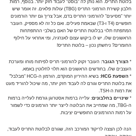
בלוטת התריס. הוא נותן לה "בוסט" לעבוד חזק יותר. בנוסף, רמות
חלבון קשירת הורמוני התריס (TBG) עולות פלאים. זה אומר שיש
יותר "מסיעים" להורמוני התריס בדם, אבל צריך גם יותר הורמונים
חופשיים (T4 ו-T3) שבאמת פעילים. ואם כל זה לא מספיק, העובר
המתפתח תלוי בבלוטת התריס של האם בשלבי ההתפתחות
הראשונים שלו. יש לו ביקוש עצום לאנרגיה, ומי אחראי על חילוף
החומרים? ניחשתן נכון – בלוטת התריס!
*
הצורך הגובר
: העובר זקוק להורמוני תריס לפיתוח מוחו ומערכת
העצבים שלו. בחודשים הראשונים הוא תלוי לחלוטין באמא.
*
השפעת HCG
: בשיא ההיריון המוקדם, הורמון ה-HCG "מבלבל"
את בלוטת התריס וגורם לה לעבוד חזק יותר, מה שיכול להוריד מעט
את רמות ה-TSH.
*
שינויים בחלבונים
: עלייה ברמות אסטרוגן גורמת לעלייה ברמות
ה-TBG, מה שמחייב את הבלוטה לייצר יותר הורמונים כדי לשמור
על רמות ההורמונים החופשיים יציבות.
הנה לכן הצצה לריקוד המורכב הזה, שגורם לבלוטת התריס לעבוד,