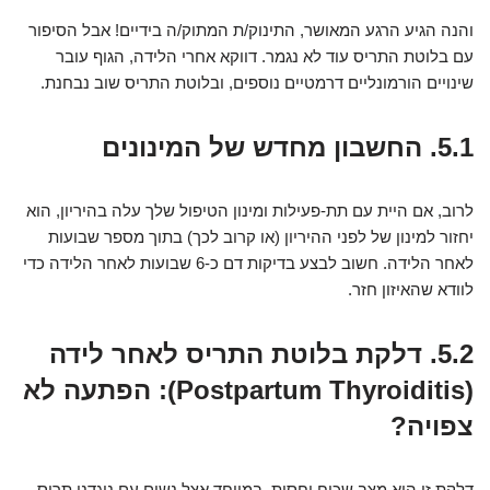
והנה הגיע הרגע המאושר, התינוק/ת המתוק/ה בידיים! אבל הסיפור
עם בלוטת התריס עוד לא נגמר. דווקא אחרי הלידה, הגוף עובר
שינויים הורמונליים דרמטיים נוספים, ובלוטת התריס שוב נבחנת.
5.1. החשבון מחדש של המינונים
לרוב, אם היית עם תת-פעילות ומינון הטיפול שלך עלה בהיריון, הוא
יחזור למינון של לפני ההיריון (או קרוב לכך) בתוך מספר שבועות
לאחר הלידה. חשוב לבצע בדיקות דם כ-6 שבועות לאחר הלידה כדי
לוודא שהאיזון חזר.
5.2. דלקת בלוטת התריס לאחר לידה
(Postpartum Thyroiditis): הפתעה לא
צפויה?
דלקת זו היא מצב שכיח יחסית, במיוחד אצל נשים עם נוגדני תריס