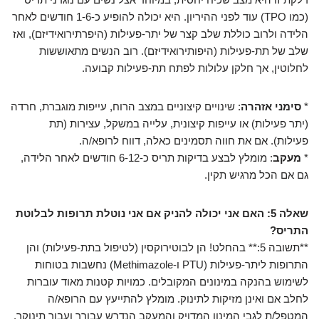
(כמו TPO) עוד לפני ההיריון. היא יכולה להופיע כ-1-6 חודשים לאחר
הלידה ולרוב כוללת שלב קצר של יתר-פעילות (היפרתירואידיזם), ואז
שלב של תת-פעילות (היפותירואידיזם). רוב הנשים מתאוששות
לחלוטין, אך חלקן עלולות לפתח תת-פעילות קבועה.
*
סימני אזהרה
: שינויים קיצוניים במצב הרוח, עייפות מוגברת, חרדה
(יתר פעילות) או עייפות קיצונית, עלייה במשקל, עצירות (תת
פעילות). אם את חווה תסמינים כאלה, דווח לרופא/ה.
*
מעקב
: מומלץ לבצע בדיקות תריס כ-6-12 חודשים לאחר הלידה,
גם אם הכל מרגיש תקין.
שאלה 5: האם אני יכולה להניק אם אני נוטלת תרופות לבלוטת
התריס?
**תשובה 5:** בהחלט! הן לבוטירוקסין (לטיפול בתת-פעילות) והן
התרופות ליתר-פעילות (PTU ו-Methimazole) נחשבות בטוחות
לשימוש בהנקה במינונים המקובלים. כמויות קטנות מאוד עוברות
לחלב אם ואינן מזיקות לתינוק. מומלץ להתייעץ עם הרופא/ה
המטפל/ת לגבי המינון המדויק והמעקב הנדרש עבורך ועבור תינוקך.