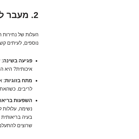
2. מעבר לרעש: כמה באמת עולה לנו ה"קונצרט" הזה?
העלות של נחירות 
נוספים, לעיתים קשי
פגיעה בשינה:
ז
איכותית? היא המ
מתח בזוגיות:
אל
לריבים. כשהאחד
השפעות בריאות
בעיה בריאותית ש
שרוצים להתעלם מ