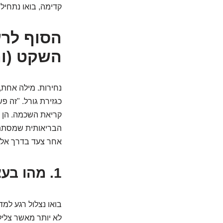
קדימה, בואו נתחיל!
הסוף לר
השקט (וה
נחירות. מילה אחת, 
כגזירת גורל. "זה פ
קריאת השכמה. הן ס
הבריאותית שמסתתרת
אחר צעד בדרך אל ל
1. מהו בעצם הרעש הזה? פענוח תעלומת הנחירה
בואו נצלול רגע למד
לא יותר מאשר צליל 