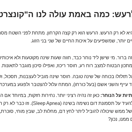
היא לא רק הרעש. הרעש הוא רק קצה הקרחון. מתחת לפני השטח מס
ם יותר, שמשפיעים על איכות החיים של שני בני הזוג.
ה ברור. מי שישן ליד נוחר כבד, חווה שעות שינה מקוטעות ולא איכותיו
תכון הבטוח למצב רוח רע, חוסר ריכוז, ואפילו סיכון מוגבר לתאונות.
 תזלזלו בכוחה של שינה טובה. חוסר שינה מוביל לעצבנות, תסכול, ול
 עייף והשני אשם (בעל כורחו), המתח עלול להצטבר ולפגוע במערכת
יות על הנוחר:
כאן זה נהיה רציני יותר. נחירות חזקות, במיוחד אם 
נשימה, עלולות להעיד על תסמונת דום נשימה בשינ
ל ממש שיכולה להוביל ליתר לחץ דם, מחלות לב, שבץ מוחי, סוכרת, 
מנו, נכון?