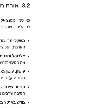
3.2. אורח חיים ורגלים: מה אנחנו עושים לעצמנו בלי לשים לב?
כאן טמון פוטנציאל 
להרגלים יומיומיים:
משקל יתר:
עודף
הגורמים הנפוצי
אלכוהל וסדטיב
את הסיכוי לנחיר
עישון:
עישון מגר
בונוס ענק): הפס
תנוחת שינה:
שי
הסיבה שרבים מא
גודש באף:
הצטנ