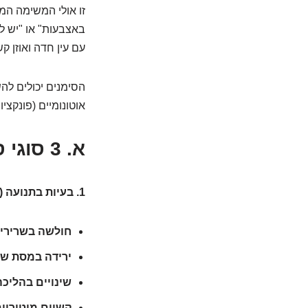
זו אולי המשימה המא
באצבעות" או "יש לי
עם עין חדה ואוזן ק
הסימנים יכולים לה
אוטונומיים (פונקציו
א. 3 סוגי סימנים שכדאי להכיר:
1. בעיות בתנועה (פגיעה מוטורית):
חולשה בשרירי
ירידה במסת שר
שינויים בהליכה
קשיים מוטוריים