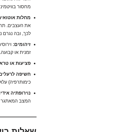
מחסור בוויטמינים מסוימים, במיוחד
מחלות אוטואימו
לכך, ובה נגרם נ
זיהומים:
זמנית או קבועה.
פציעות או טרא
חשיפה לרעלים 
כימותרפיה) עלול
נוירופתיה אידי
המצב המאתגר ביו
שאלות בוע