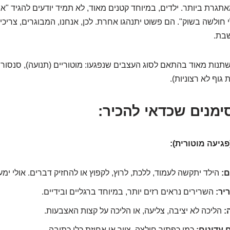
תגרת ביותר. ילדים, במיוחד קטנים מאוד, לא תמיד יודעים להגיד "אני
 חולשה בשוק". הם פשוט יתנהגו אחרת. לכן, אנחנו, המבוגרים, צריכי
שבת.
שתנות מאוד בהתאם לסוג העצבים שנפגעו: מוטוריים (תנועה), סנסורי
ת גוף לא רצוניות).
ם:
הילד יתקשה לעמוד, ללכת, לרוץ, לקפוץ או להחזיק דברים. אולי ימע
יר:
השרירים נראים רזים יותר, במיוחד ברגליים ובידיים.
:
הליכה לא יציבה, צליעה, או הליכה על קצות האצבעות.
 עדינים:
כמו כפתור חולצה, ציור או אחיזת כלי כתיבה.