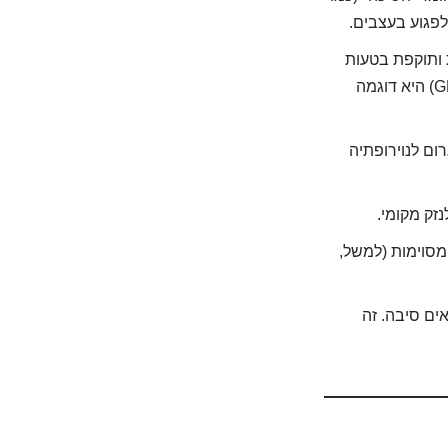
 ותוקפת בטעות
את העצבים. תחשבו על זה כעל "אש ידידותית" שלא במקום. תסמונת גייאן-בארה (GBS) היא דוגמה
 או ציטומגלווירוס (CMV), עלולים לגרום לנוירופתיה
זק מקומי.
מסוימות (למשל,
ים סיבה. זה