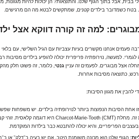
בבית, אבל בתוך הגוף שלנו. והתוצאות? הן יכולות להיות מגוונות, 
 בטח כשמדובר בילדים קטנים, שמתקשים לבטא מה הם מרגישים.
רבה פעמים אנחנו מקשרים בעיות עצביות עם הגיל השלישי, עם בלאי 
 לגמרי. למעשה, נוירופתיה פריפרית יכולה להופיע בילדים מסיבות רבו
לה אצל מבוגרים. לפעמים זה עניין
גנטי
, כלומר, זה פשוט חלק מהק
נרכש, כתוצאה מסיבות אחרות.
י להבין את מגוון הסיבות:
ו אחת הסיבות הנפוצות ביותר לנוירופתיה בילדים. יש משפחות שפשוט
גנטית לפתח את זה. מחלת Charcot-Marie-Tooth (CMT) היא דו
 בעצבים הפריפריים, והיא יכולה להתבטא כבר בילדות המוקדמת.
ות:
הגוף שלנו הוא מכונה משומנת היטב. אם יש בעיה ב"דלק" או ב"ח