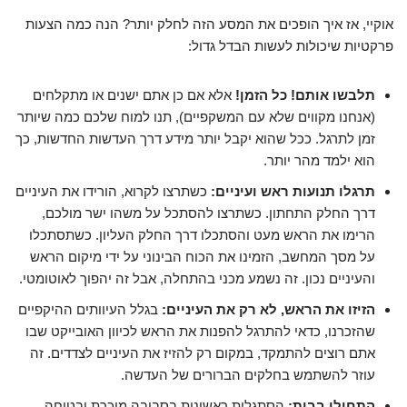
אוקיי, אז איך הופכים את המסע הזה לחלק יותר? הנה כמה הצעות
פרקטיות שיכולות לעשות הבדל גדול:
תלבשו אותם! כל הזמן!
אלא אם כן אתם ישנים או מתקלחים
(אנחנו מקווים שלא עם המשקפיים), תנו למוח שלכם כמה שיותר
זמן לתרגל. ככל שהוא יקבל יותר מידע דרך העדשות החדשות, כך
הוא ילמד מהר יותר.
תרגלו תנועות ראש ועיניים:
כשתרצו לקרוא, הורידו את העיניים
דרך החלק התחתון. כשתרצו להסתכל על משהו ישר מולכם,
הרימו את הראש מעט והסתכלו דרך החלק העליון. כשתסתכלו
על מסך המחשב, הזמינו את הכוח הבינוני על ידי מיקום הראש
והעיניים נכון. זה נשמע מכני בהתחלה, אבל זה יהפוך לאוטומטי.
הזיזו את הראש, לא רק את העיניים:
בגלל העיוותים ההיקפיים
שהזכרנו, כדאי להתרגל להפנות את הראש לכיוון האובייקט שבו
אתם רוצים להתמקד, במקום רק להזיז את העיניים לצדדים. זה
עוזר להשתמש בחלקים הברורים של העדשה.
התחילו בבית:
הסתגלות ראשונית בסביבה מוכרת ובטוחה