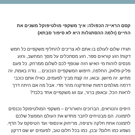
קסם הראייה הכפולה: איך משקפי מולטיפוקל משנים את
החיים (ולמה ההסתגלות היא לא סיפור סבתא)
תגידו שלום לעולם בו אתם לא צריכים להחליף משקפיים כל חמש
דקות! רגע קוראים ספר, רגע מסתכלים על מסך המחשב, ורגע
מנסים לזהות מי האיש הזה שנופף לכם לשלום ממרחק. כל פעם
פליק-פלאק, החלפה, חיפוש המשקפיים הנכונים… נודה באמת, זה
מתיש. זה מיושן. ובואו, זה קצת מביך לפעמים, כאילו אתם כוכבי
דרמה מגלמים דמות שהזדקנה מהר מדי. אבל מה אם היתה דרך
לראות הכל, ובאופן ברור, עם זוג משקפיים אחד בלבד?
היפים והנוראים, הברוכים והארורים – משקפי המולטיפוקל נכנסים
לתמונה. הם מבטיחים לחבר מחדש את העולם המפוצל שלכם
לתמונה אחת חלקה ורציפה, מריחוק אינסופי ועד הטיפקס על הדף.
נשמע כמו חלום? ובכן, כמו בכל חלום טוב, לפעמים יש שם דרקון