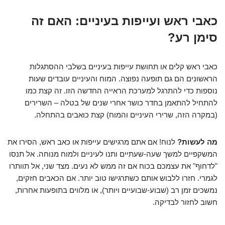
כאבי ראש ועייפות בעיניים: האם זה
סימן רע?
כאבי ראש קלים או תחושת עייפות בעיניים בשלבי ההסתגלות
הראשונים הם גם תופעה נפוצה. המוח והעיניים עובדים שעות
נוספות כדי להתרגל למערכת הראייה החדשה הזו. זה קצת כמו
להתחיל להתאמן בחדר כושר אחרי שנים של בטלה – השרירים
(במקרה הזה, שרירי העיניים והמוח) קצת כואבים בהתחלה.
מה לעשות?
לנוח! אם אתם מרגישים עייפות או כאב ראש, הסירו את
המשקפיים למשך שעה-שעתיים ותנו לעיניים ולמוח מנוחה. אל תנסו
"לדחוף" את עצמכם בכוח אם זה ממש לא נעים. מצד שני, אל תוותרו
לגמרי. חזרו ללבוש אותם כשתרגישו טוב יותר. אם הכאבים חזקים,
נמשכים זמן רב (שבוע-שבועיים ויותר), או מלווים בתופעות אחרות,
חשוב לחזור לבדיקה.