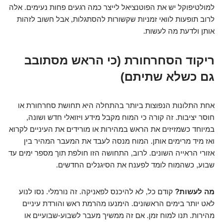
למולטיפוקל יש את הפוטנציאל לייצר כמה רגעים פחות נעימים. אלה
לרוב תופעות לוואי זמניות שקשורות להסתגלות, אבל חשוב לזהות
אותן ולדעת מה לעשות.
ריקוד הסחרחורת (כי הראש מסתובב
גם כשלא שתיתם)
אחת התלונות הנפוצות ביותר בהתחלה היא תחושת סחרחורת או
חוסר יציבות. זה קורה כי המוח מקבל מידע ויזואלי חדש ושונה,
במיוחד כשמזיזים את הראש במהירות או מורידים את העיניים לקרוא
ואז מיד מרימים אותן. המוח מנסה לעבד את המעבר המהיר בין
אזורי הראייה השונים. לרוב, התחושה הזו חולפת תוך מספר ימים עד
שבוע, כשהמוח לומד לפענח את הסיגנלים החדשים.
מה לעשות?
קודם כל, לא להיכנס לפאניקה. זה נורמלי. נסו לנוע
לאט יותר בימים הראשונים. הימנעו מהרמת ראש והורדת עיניים
מהירות. תנו למוח זמן. אם זה ממשיך מעבר לשבוע-שבועיים או