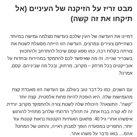
מבט זריז על הזיקנה של העיניים (אל
תיקחו את זה קשה)
דמיינו את העדשה של העין שלכם כעדשת מצלמה גמישה במיוחד.
כשהייתם צעירים ונמרצים, העדשה הזו הייתה מסוגלת לשנות את
צורתה בקלות רבה, כמו ספוג קסם שיכול להתרחב ולהתכווץ
בשבריר שנייה. זה מה שאיפשר לכם להתמקד במהירות ובחדות על
אובייקטים בכל מרחק – מקרוב, מרחוק, ובכל מה שביניהם. קסם,
אמרנו?
עם השנים, כמו כל דבר טוב בעולם, גם העדשה הזו מאבדת קצת
מהגמישות שלה. היא הופכת להיות פחות אלסטית, קצת יותר
"קשה". התוצאה? היכולת שלה לשנות צורה ולהתמקד מקרוב יורדת.
זה לא קורה בבת אחת, זה תהליך הדרגתי שלרוב מתחיל להורגש
איפשהו אחרי גיל 40. פתאום האותיות הקטנות נראות קטנות עוד
יותר, התפריט במסעדה הופך למבחן ראייה, והחוט של המחט?
אהמ… בואו נדבר על משהו אחר.