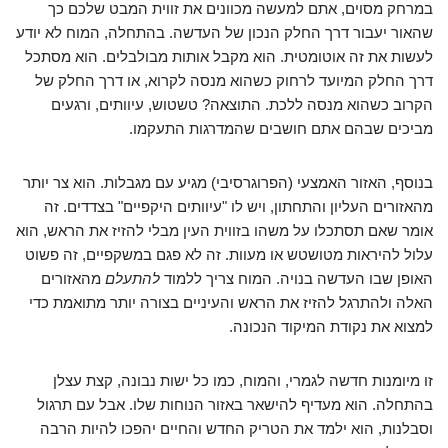
במרחק מסוים, אתם למעשה מכוונים את זווית המבט שלכם כך
שהאור יעבור דרך החלק הנכון של העדשה. בהתחלה, המוח לא יודע
לעשות את זה אוטומטית. הוא מקבל אותות מבולבלים. הוא מסתכל
דרך החלק המיועד לרחוק כשהוא מנסה לקרוא, או דרך החלק של
הקרוב כשהוא מנסה ללכת. התוצאה? טשטוש, עיוותים, ורגעים
מביכים שבהם אתם חושבים שהמדרגות התעקמו.
בנוסף, האזור האמצעי (הפרוגרסיבי) מגיע עם מגבלות. הוא צר יותר
מהאזורים העליון והתחתון, ויש לו "עיוותים היקפיים" בצדדים. זה
אומר שאם תסתכלו על משהו בזווית העין מבלי להזיז את הראש, הוא
עלול להיראות מטושטש או מעוות. זה לא פגם במשקפיים, זה פשוט
האופן שבו העדשה בנויה. המוח צריך ללמוד
להתעלם
מהאזורים
האלה ולהתרגל להזיז את הראש והעיניים בצורה יותר מתואמת כדי
למצוא את נקודת המיקוד הנכונה.
זו מיומנות חדשה לגמרי, והמוח, כמו כל ישות נבונה, קצת עצלן
בהתחלה. הוא מעדיף להישאר באזור הנוחות שלו. אבל עם תרגול
וסבלנות, הוא ילמד את הטריק החדש והחיים יהפכו להיות הרבה