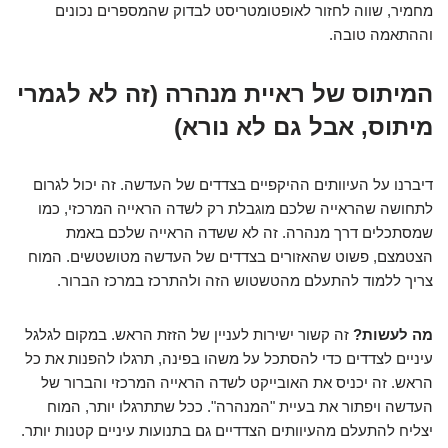
מחמיר, שווה לחזור לאופטומטריסט לבדוק שהמספרים נכונים
וההתאמה טובה.
המיתוס של ראיית מנהרה (זה לא לגמרי
מיתוס, אבל גם לא נורא)
דיברנו על העיוותים ההיקפיים בצדדים של העדשה. זה יכול לגרום
לתחושה שהראייה שלכם מוגבלת רק לשדה הראייה המרכזי, כמו
שמסתכלים דרך מנהרה. זה לא ששדה הראייה שלכם באמת
הצטמצם, פשוט שהאזורים בצדדים של העדשה מטושטשים. המוח
צריך ללמוד להתעלם מהטשטוש הזה ולהתרכז במרכז הברור.
מה לעשות?
זה קשור ישירות לעניין של הזזת הראש. במקום לגלגל
עיניים לצדדים כדי להסתכל על משהו בפינה, תרגלו להפנות את כל
הראש. זה יכניס את האובייקט לשדה הראייה המרכזי והברור של
העדשה ויפתור את בעיית "המנהרה". ככל שתתרגלו יותר, המוח
יצליח להתעלם מהעיוותים הצדדיים גם בתנועות עיניים קטנות יותר.