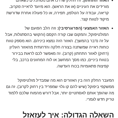
האזור התחתון:
זה החלק שדרכו אתם מסתכלים כשאתם
מורידים את העיניים (או את הראש). הוא מיועד לראייה
מקרוב
.
קריאה, עבודה על הטלפון, תפירה, או כל פעולה אחרת שדורשת
מיקוד לטווח קצר.
האזור האמצעי (הפרוגרסיבי):
וזה הלב הפועם של
המולטיפוקל, והמקום שבו קורה הקסם (והקושי בהסתגלות, אבל
על זה נדבר בהמשך). האזור הזה נמצא
ביניהם
. הוא מספק טווח
כוחות ראייה שמשתנה בצורה חלקה והדרגתית מהאזור העליון
(רחוק) לאזור התחתון (קרוב). זה מאפשר לכם לראות בבירור
בטווח ביניים, כמו מסך המחשב או לוח המחוונים ברכב, בלי
קפיצות פתאומיות בכוח העדשה.
המעבר החלק הזה בין האזורים הוא מה שמבדיל מולטיפוקל
ממשקפי ביפוקל (שיש להם קו גלוי שמפריד בין רחוק לקרוב). זה גם
מה שהופך אותם לאסתטיים יותר, אבל דורש מהמוח שלכם ללמוד
טריק חדש לגמרי.
השאלה הגדולה: איך לעזאזל