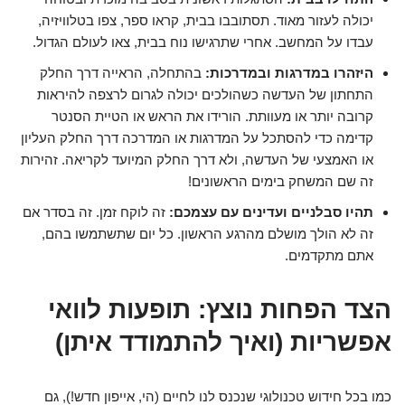
יכולה לעזור מאוד. תסתובבו בבית, קראו ספר, צפו בטלוויזיה,
עבדו על המחשב. אחרי שתרגישו נוח בבית, צאו לעולם הגדול.
היזהרו במדרגות ובמדרכות:
בהתחלה, הראייה דרך החלק
התחתון של העדשה כשהולכים יכולה לגרום לרצפה להיראות
קרובה יותר או מעוותת. הורידו את הראש או הטיית הסנטר
קדימה כדי להסתכל על המדרגות או המדרכה דרך החלק העליון
או האמצעי של העדשה, ולא דרך החלק המיועד לקריאה. זהירות
זה שם המשחק בימים הראשונים!
תהיו סבלניים ועדינים עם עצמכם:
זה לוקח זמן. זה בסדר אם
זה לא הולך מושלם מהרגע הראשון. כל יום שתשתמשו בהם,
אתם מתקדמים.
הצד הפחות נוצץ: תופעות לוואי
אפשריות (ואיך להתמודד איתן)
כמו בכל חידוש טכנולוגי שנכנס לנו לחיים (הי, אייפון חדש!), גם