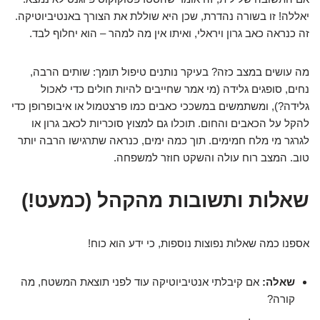
יאללה! זו בשורה נהדרת, שכן היא שוללת את הצורך באנטיביוטיקה.
זה כנראה כאב גרון ויראלי, ואיתו אין מה למהר – הוא יחלוף לבד.
מה עושים במצב כזה? בעיקר נותנים טיפול תומך: שותים הרבה,
נחים, סופגים גלידה (מי אמר שחייבים להיות חולים כדי לאכול
גלידה?), ומשתמשים במשככי כאבים כמו פרצטמול או איבופרופן כדי
להקל על הכאבים והחום. תוכלו גם למצוץ סוכריות לכאב גרון או
לגרגר מי מלח חמימים. תוך כמה ימים, כנראה שתרגישו הרבה יותר
טוב. המצב רוח עולה והשקט חוזר למשפחה.
שאלות ותשובות מהקהל (כמעט!)
אספנו כמה שאלות נפוצות נוספות, כי ידע הוא כוח!
שאלה:
אם קיבלתי אנטיביוטיקה עוד לפני תוצאת המשטח, מה
קורה?