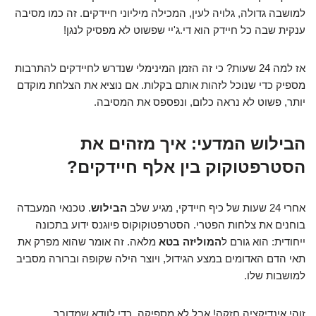
למושבה גדולה, גלויה לעין, המכילה מיליוני חיידקים. זה כמו מסיבה
ענקית שבה כל חיידק הוא די.ג'יי שפשוט לא מפסיק לנגן!
אז למה 24 שעות? כי זה הזמן המינימלי שנדרש לחיידקים להתרבות
מספיק כדי שנוכל לזהות אותם בקלות. אם נוציא את הצלחת מוקדם
יותר, פשוט לא נראה כלום, ונפספס את המסיבה.
הבילוש המדעי: איך מזהים את
הסטרפטוקוק בין אלף חיידקים?
אחרי 24 שעות של כיף חיידקי, מגיע שלב
הבילוש
. טכנאי המעבדה
בוחנים את צלחות הפטרי. הסטרפטוקוקוס פיוגנס ידוע בתכונה
ייחודית: הוא גורם ל
המוליזה בטא
מלאה. זה אומר שהוא מפרק את
תאי הדם האדומים במצע הגידול, ויוצר הילה שקופה וברורה מסביב
למושבות שלו.
זוהי אינדיקציה חזקה! אבל לא מספיקה. כדי לוודא שמדובר