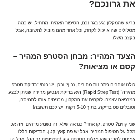
את גרונכם?
ברגע שהמקלון נגע בגרונכם, הסיפור האמיתי מתחיל. יש כמה
מסלולים שהוא יכול לקחת, וכל אחד מהם מוביל לתשובה, אבל
בקצב משלו.
הצעד המהיר: מבחן הסטרפ המהיר –
קסם או מציאות?
כולנו אוהבים פתרונות מהירים, נכון? ובכן, יש כזה! "בדיקת סטרפ
מהירה" (Rapid Strep Test) היא בדיקת אנטיגן מהירה שניתן לבצע
במרפאה עצמה. לוקחים את המקלון, מכניסים אותו לתמיסה,
וטובלים פס בדיקה. בתוך 5-10 דקות, יש לכם תשובה!
שני קווים? סטרפ. קו אחד? כנראה שלא. זה נשמע מדהים, וזה אכן
מקל על הטיפול המהיר. אבל יש פה קאץ' קטן. הבדיקות הללו
אמינות למדי כשהן מגלות סטרפטוקוק (ספציפיות גבוהה), אבל הן