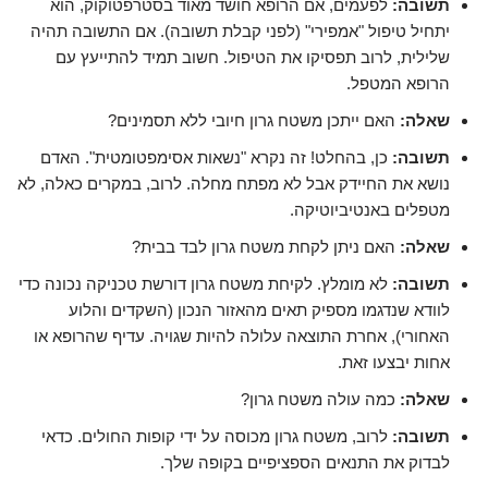
תשובה:
לפעמים, אם הרופא חושד מאוד בסטרפטוקוק, הוא
יתחיל טיפול "אמפירי" (לפני קבלת תשובה). אם התשובה תהיה
שלילית, לרוב תפסיקו את הטיפול. חשוב תמיד להתייעץ עם
הרופא המטפל.
שאלה:
האם ייתכן משטח גרון חיובי ללא תסמינים?
תשובה:
כן, בהחלט! זה נקרא "נשאות אסימפטומטית". האדם
נושא את החיידק אבל לא מפתח מחלה. לרוב, במקרים כאלה, לא
מטפלים באנטיביוטיקה.
שאלה:
האם ניתן לקחת משטח גרון לבד בבית?
תשובה:
לא מומלץ. לקיחת משטח גרון דורשת טכניקה נכונה כדי
לוודא שנדגמו מספיק תאים מהאזור הנכון (השקדים והלוע
האחורי), אחרת התוצאה עלולה להיות שגויה. עדיף שהרופא או
אחות יבצעו זאת.
שאלה:
כמה עולה משטח גרון?
תשובה:
לרוב, משטח גרון מכוסה על ידי קופות החולים. כדאי
לבדוק את התנאים הספציפיים בקופה שלך.