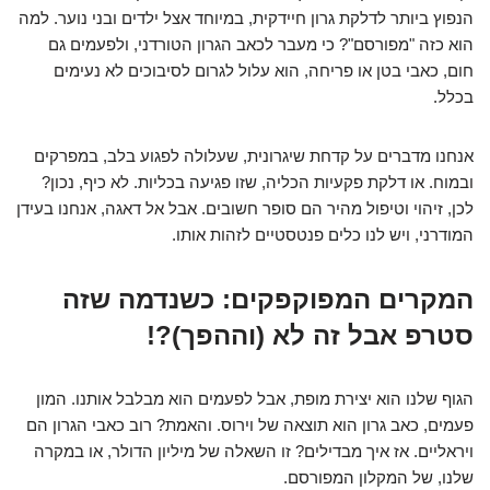
הנפוץ ביותר לדלקת גרון חיידקית, במיוחד אצל ילדים ובני נוער. למה
הוא כזה "מפורסם"? כי מעבר לכאב הגרון הטורדני, ולפעמים גם
חום, כאבי בטן או פריחה, הוא עלול לגרום לסיבוכים לא נעימים
בכלל.
אנחנו מדברים על קדחת שיגרונית, שעלולה לפגוע בלב, במפרקים
ובמוח. או דלקת פקעיות הכליה, שזו פגיעה בכליות. לא כיף, נכון?
לכן, זיהוי וטיפול מהיר הם סופר חשובים. אבל אל דאגה, אנחנו בעידן
המודרני, ויש לנו כלים פנטסטיים לזהות אותו.
המקרים המפוקפקים: כשנדמה שזה
סטרפ אבל זה לא (וההפך)?!
הגוף שלנו הוא יצירת מופת, אבל לפעמים הוא מבלבל אותנו. המון
פעמים, כאב גרון הוא תוצאה של וירוס. והאמת? רוב כאבי הגרון הם
ויראליים. אז איך מבדילים? זו השאלה של מיליון הדולר, או במקרה
שלנו, של המקלון המפורסם.