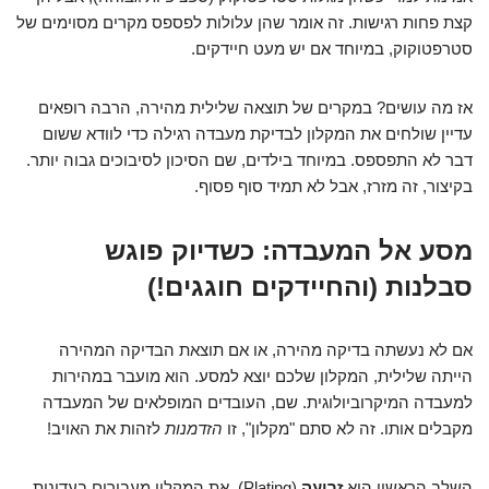
קצת פחות רגישות. זה אומר שהן עלולות לפספס מקרים מסוימים של
סטרפטוקוק, במיוחד אם יש מעט חיידקים.
אז מה עושים? במקרים של תוצאה שלילית מהירה, הרבה רופאים
עדיין שולחים את המקלון לבדיקת מעבדה רגילה כדי לוודא ששום
דבר לא התפספס. במיוחד בילדים, שם הסיכון לסיבוכים גבוה יותר.
בקיצור, זה מזרז, אבל לא תמיד סוף פסוף.
מסע אל המעבדה: כשדיוק פוגש
סבלנות (והחיידקים חוגגים!)
אם לא נעשתה בדיקה מהירה, או אם תוצאת הבדיקה המהירה
הייתה שלילית, המקלון שלכם יוצא למסע. הוא מועבר במהירות
למעבדה המיקרוביולוגית. שם, העובדים המופלאים של המעבדה
מקבלים אותו. זה לא סתם "מקלון", זו
הזדמנות
לזהות את האויב!
השלב הראשון הוא
זריעה
(Plating). את המקלון מעבירים בעדינות