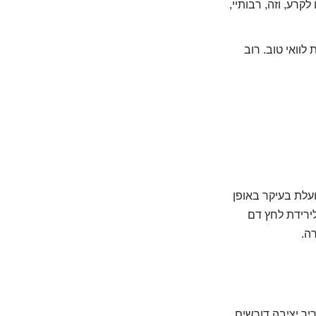
קרע, וזה, רבותיי,
וואי טוב. רוב
עלת בעיקר באופן
לירידת לחץ דם
ה.
יר יציבה דורשים