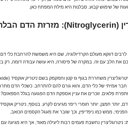
ות של שימוש קבוע. סבלנות היא מילת המפתח כאן.
ניטרוגליצרין (Nitroglycerin): מזרזת הדם הב
ת לרבים דווקא מעולם הקרדיולוגיה, שם היא משמשת להרחבת כלי דם 
כם את הלב עם זה. במקרה של פיסורה, היא עושה עבודה דומה, רק באז
טרוגליצרין משחררת בגוף גז קטן וחמקמק בשם
ניטריק אוקסיד
 חבר אמיתי של כלי הדם, והוא גורם להם להתרחב. כשכלי הדם מתרח
תפרת פלאים. זוכרים את עניין אספקת הדם הפגועה בגלל הספאזם? א
דם, יותר חמצן, יותר חומרי ריפוי מגיעים לקרע. בנוסף, ניטריק אוקס
פנימי, ממש כמו ניפדיפין, וכך שובר את מעגל הקסמים הכואב.
:
ניטרוגליצרין נחשבת פעמים רבות ליעילה מאוד, אך היא מגיעה עם