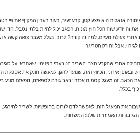
יסורה אנאלית היא פצע קטן, קרע זעיר, בעור העדין המקיף את פי הטב
 את זה יודע שזה הכל חוץ מזניח. הכאב יכול להיות בלתי נסבל, חד, שו
אחרי פעולת מעיים. למה זה קורה? לרוב, בגלל מעבר צואה קשה או גד
גירוי. אבל זה רק הטריגר.
חילה אחרי שהקרע נוצר. השריר הטבעתי הפנימי, שאחראי על סגירת
. ובאופן אירוני, הכיווץ הזה, שנועד להגן, למעשה חונק את אספקת ה
 את הכאב. זה מעגל קסמים אכזרי: כאב גורם לספאזם, ספאזם מונע ריפו
כיף בכלל.
בור את המעגל הזה. לאפשר לדם לזרום בחופשיות, לשריר להירגע, ו
ה הגיבורות האמיתיות שלנו: המשחות.