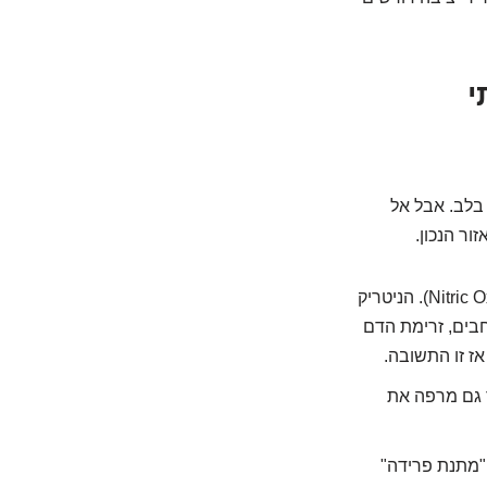
לתי
בלב. אבל אל
ור הנכון.
(Nitric Oxide). הניטריק
בים, זרימת הדם
ז זו התשובה.
יד גם מרפה את
 "מתנת פרידה"