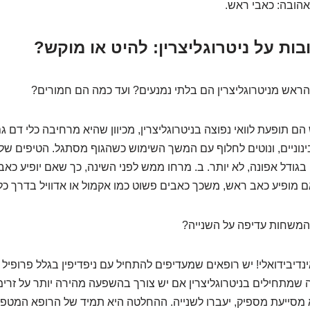
אהובה: כאבי ראש.
ות על ניטרוגליצרין: להיט או מוקש?
ראש מניטרוגליצרין הם בלתי נמנעים? ועד כמה הם חמורים?
ם תופעת לוואי נפוצה בניטרוגליצרין, מכיוון שהיא מרחיבה כלי דם ג
ינוניים, ונוטים לחלוף עם המשך השימוש כשהגוף מסתגל. הטיפים של
בגודל אפונה, לא יותר. ב. מרחו ממש לפני השינה, כך שאם יופיע כא
ם מופיע כאב ראש, משכך כאבים פשוט כמו אקמול או אדוויל בדרך כלל 
משחות עדיפה על השנייה?
נדיבידואלי! יש רופאים שמעדיפים להתחיל עם ניפדיפין בגלל פרופיל 
לה שמתחילים בניטרוגליצרין אם יש צורך בהשפעה מהירה יותר על זרי
סייעת מספיק, יעברו לשנייה. ההחלטה היא תמיד של הרופא המטפ