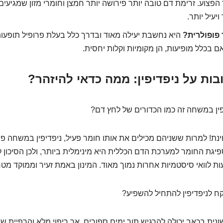
 הפצוע. זרימת דם טובה יותר פירושה יותר חמצן וחומרי מזון שמגיעים ל
ויעיל יותר.
 פופולרית?
היא נחשבת יעילה מאוד ובדרך כלל בעלת פרופיל תופעות ל
אם בכלל מופיעות, הן מקומיות וקלות יחסית.
ות על ניפדיפין: ממה כדאי להיזהר?
ין במשחה זה כמו הכדורים של לחץ דם?
ת! למרות ששניהם מכילים את אותו חומר פעיל, ניפדיפין במשחה פו
פיגת החומר למערכת הדם הכללית היא מינימלית ביותר, ולכן הסיכון 
ת לוואי סיסטמיות אחרות נמוך מאוד. המינון באמת זעיר וממוקד מטר
קח לניפדיפין להתחיל להשפיע?
ית בכאב יכולה להרגיש תוך ימים ספורים, אך ריפוי מלא והרפיית שר