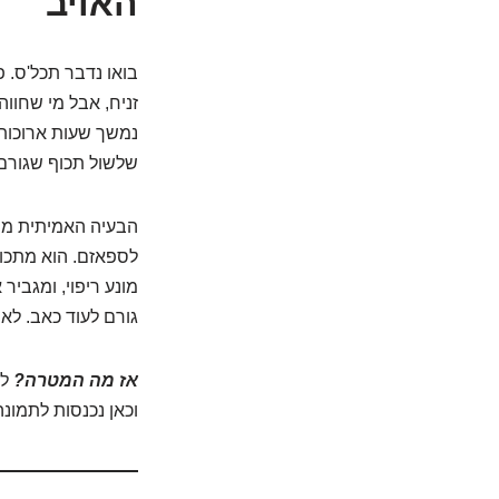
האויב
בואו נדבר תכל'ס. פ
זניח, אבל מי שחווה
נמשך שעות ארוכות 
שלשול תכוף שגורם ל
הבעיה האמיתית מת
לספאזם. הוא מתכווץ
מונע ריפוי, ומגביר
גורם לעוד כאב. לא 
אז מה המטרה?
לש
וכאן נכנסות לתמונ