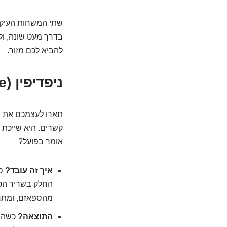
שתי המשחות העיקרי
בדרך מעט שונה, ול
להביא לכם מזור.
ניפדיפין (Nifedipine): מומחית הרפיית השרירים
תארו לעצמכם את הש
קשרים. היא שייכת 
אומר בפועל?
איך זה עובד?
סי
החלק בשריר הטב
מהספאזם, ומתר
התוצאה?
כשהשר