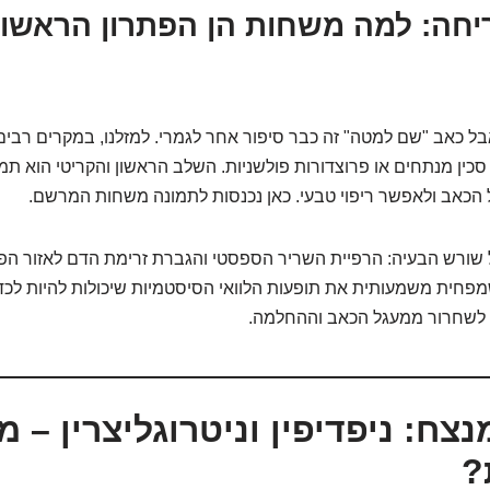
חה: למה משחות הן הפתרון הראשון
אבל כאב "שם למטה" זה כבר סיפור אחר לגמרי. למזלנו, במקרים רבים
סכין מנתחים או פרוצדורות פולשניות. השלב הראשון והקריטי הוא תמיד
 הכאב ולאפשר ריפוי טבעי. כאן נכנסות לתמונה משחות המרשם.
ל שורש הבעיה: הרפיית השריר הספסטי והגברת זרימת הדם לאזור הפג
מפחית משמעותית את תופעות הלוואי הסיסטמיות שיכולות להיות לכד
 לשחרור ממעגל הכאב וההחלמה.
ח: ניפדיפין וניטרוגליצרין – מי
?