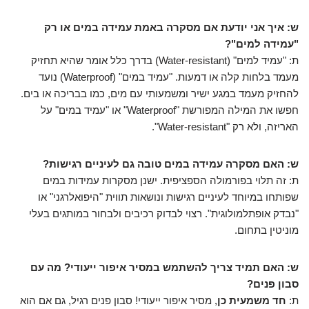
ש: איך אני יודעת אם מסקרה באמת עמידה במים או רק
"עמידה למים"?
ת: "עמיד למים" (Water-resistant) בדרך כלל אומר שהיא תחזיק
מעמד בלחות קלה או דמעות. "עמיד במים" (Waterproof) נועד
להחזיק מעמד במגע ישיר ומשמעותי עם מים, כמו בבריכה או בים.
חפשו את המילה המפורשת "Waterproof" או "עמיד במים" על
האריזה, ולא רק "Water-resistant".
ש: האם מסקרה עמידה במים טובה גם לעיניים רגישות?
ת: זה תלוי בפורמולה הספציפית. ישנן מסקרות עמידות במים
שפותחו במיוחד לעיניים רגישות ונושאות תווית "היפואלרגני" או
"נבדק אופתלמולוגית". רצוי לבדוק רכיבים ולבחור במותגים בעלי
מוניטין בתחום.
ש: האם תמיד צריך להשתמש במסיר איפור ייעודי? מה עם
סבון פנים?
ת:
חד משמעית כן
, מסיר איפור ייעודי! סבון פנים רגיל, גם אם הוא