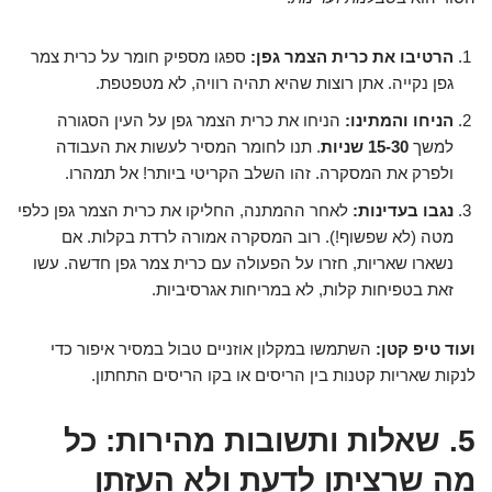
הרטיבו את כרית הצמר גפן:
ספגו מספיק חומר על כרית צמר
גפן נקייה. אתן רוצות שהיא תהיה רוויה, לא מטפטפת.
הניחו והמתינו:
הניחו את כרית הצמר גפן על העין הסגורה
למשך
15-30 שניות
. תנו לחומר המסיר לעשות את העבודה
ולפרק את המסקרה. זהו השלב הקריטי ביותר! אל תמהרו.
נגבו בעדינות:
לאחר ההמתנה, החליקו את כרית הצמר גפן כלפי
מטה (לא שפשוף!). רוב המסקרה אמורה לרדת בקלות. אם
נשארו שאריות, חזרו על הפעולה עם כרית צמר גפן חדשה. עשו
זאת בטפיחות קלות, לא במריחות אגרסיביות.
ועוד טיפ קטן:
השתמשו במקלון אוזניים טבול במסיר איפור כדי
לנקות שאריות קטנות בין הריסים או בקו הריסים התחתון.
5. שאלות ותשובות מהירות: כל
מה שרציתן לדעת ולא העזתן