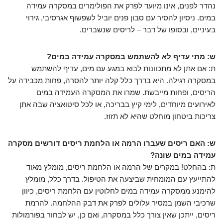
נהדר לפנים, אינו מיועד לפרק את הפולימרים במסקרה עמידה
במים. ניסיון להסיר עם סבון פנים יוביל לשפשוף אגרסיבי, גירוי
בעיניים, ובסופו של דבר – לריסים שנשברים.
ש: מתי עדיף לא להשתמש במסקרה עמידה במים?
ת: אם אתן לא מתכוונות לבוא במגע עם מים, עדיף להשתמש
במסקרה רגילה. היא בדרך כלל קלה יותר להסרה, פחות מכבידה על
הריסים, ופחות מייבשת. שמרו את המסקרה העמידה במים
לאירועים מיוחדים, לימי קיץ בבריכה, או לכל סיטואציה שבה אתן
צריכות ביטחון מוחלט שהיא לא תזוז.
ש: האם ריסים שעברו הרמה או הלחמת ריסים דורשים מסקרה
עמידה במים שונה?
ת: בהחלט! במקרים של הרמה או הלחמת ריסים, מומלץ מאוד
להתייעץ עם המומחית שביצעה את הטיפול. בדרך כלל, מומלץ
להימנע ממסקרה עמידה במים לחלוטין עם הלחמת ריסים, כיוון
שרכיבי השמן במסיר עלולים לפרק את דבק ההלחמה. להרמת
ריסים, ייתכן שאין צורך כלל במסקרה, ואם כן, יש לבחור בפורמולות