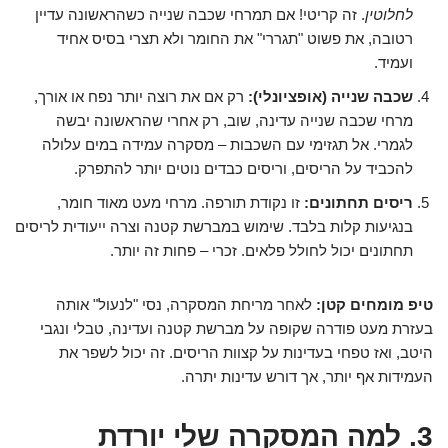
לחלוטין
. זה קריטי! אם תמרחי שכבה שנייה כשהראשונה עדיין
רטובה, את פשוט "תגררי" את החומר ולא תצרי בסיס אחיד
ועמיד.
שכבה שנייה (אופציונלי):
רק אם את רוצה יותר נפח או אורך,
מרחי שכבה שנייה עדינה, שוב, רק אחרי שהראשונה יבשה
לגמרי. אל תגזימי עם השכבות – מסקרה עמידה במים עלולה
להכביד על הריסים, וריסים כבדים נוטים יותר להתפרק.
ריסים תחתונים:
זו נקודת תורפה. מרחי מעט מאוד חומר,
בנגיעות קלות בלבד. שימוש במברשת קטנה וצרה ייעודית לריסים
תחתונים יכול לחולל פלאים. זכרי – פחות זה יותר.
טיפ מומחים קטן:
לאחר מריחת המסקרה, נסי "לנעול" אותה
בעזרת מעט פודרה שקופה על מברשת קטנה ועדינה, טבלי ונגבי
היטב, ואז טפחי בעדינות על קצוות הריסים. זה יכול לשפר את
העמידות אף יותר, אך דורש עדינות יתרה.
3. למה המסקרה שלי יורדת