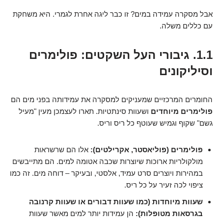
אבל מסקרה עמידה במים? זו כבר ליגה אחרת לגמרי. היא משחקת
עם כללים משלה.
1.1. גיבורי העל השקטים: פולימרים
וסיליקונים
החומרים המרכזיים שמעניקים למסקרה את עמידותה בפני מים הם
פולימרים מיוחדים
ושעוות סינתטיות. תארו לעצמכן מעין "מעיל
גשם" שקוף וגמיש שעוטף כל ריס וריס.
פולימרים (פוליאסטר, אקרילטים):
אלו הם שרשראות
מולקולריות ארוכות שיוצרות שכבה אטומה למים. הם מתייבשים
במהירות ויוצרים סרט עמיד, אלסטי, ובעיקר – דוחה מים. זה כמו
ציפוי לכה זעיר על כל ריס.
שעוות מיוחדות (כמו שעוות דבורים או שעוות קרנובה
בגרסאות מטופלות):
הן עמידות יותר למים מאשר שעוות