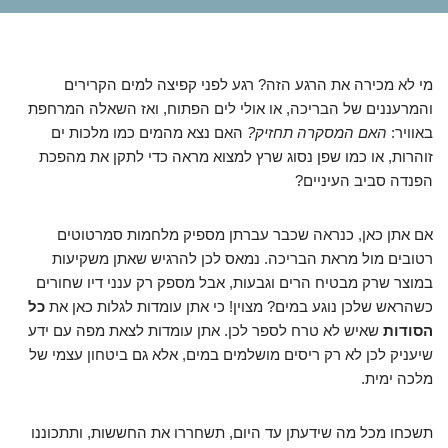
מי לא מכירה את הרגע הזה? רגע לפני קפיצה למים הקרירים
והמרעננים של הבריכה, או אולי לים הפתוח, ואז השאלה המרחפת
באוויר:
האם המסקרה תחזיק?
האם נצא מהמים כמו מלכות ים
זוהרות, או כמו שפן נסוג שרץ למצוא מראה כדי לתקן את מהפכת
הפנדה סביב העיניים?
אם אתן כאן, כנראה שכבר עברתן מספיק מלחמות סמרטוטים
רטובים מול מראת הבריכה. נמאס לכן להרגיש שאתן משקיעות
במוצר שרק מבטיח הרים וגבעות, אבל מספק רק ענני דיו שחורים
כשהראש שלכן נוגע במים? מצוין! כי אתן עומדות לגלות כאן את
כל
הסודות
שאיש לא טרח לספר לכן. אתן עומדות לצאת מפה עם ידע
שיעניק לכן לא רק ריסים מושלמים במים, אלא גם ביטחון עצמי של
מלכה ימית.
תשכחו מכל מה שידעתן עד היום, תשחררו את החששות, ותתכוננו