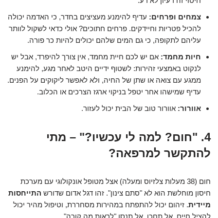
חיטוי זה רעיון לא רע.
צמחים ופרחים:
עדיף להימנע מעציצים בחדר, כי האדמה יכולה
להכיל פטריות וחיידקים. פרחים חתוכים? אולי כדאי לשקול לוותר
עליהם לתקופה, כי גם המים שלהם יכולים להיות כר פורה.
חיות מחמד:
אם יש לכם חיית מחמד, אין צורך להיפרד, אבל יש
לנקוט באמצעי זהירות: לשטוף ידיים היטב לאחר מגע, להימנע
ממגע עם צואה או שתן של החיה, ולא לאפשר ליקוקים על הפנים.
עדיף שמישהו אחר יטפל בניקוי ארגז הצרכים או הכלוב.
אוורור:
אוורור טוב של הבית יכול לעזור.
4. "חום? למה לי עכשיו?" – מתי
להתקשר למרפאה?
חום (38 מעלות צלזיוס ומעלה) אצל מטופל אונקולוגי עם מערכת
חיסון מוחלשת הוא לא "סתם צינון". זהו דגל אדום שדורש
התייחסות
מיידית
. זיהום יכול להתפתח במהירות מסחררת, וטיפול מהיר יכול
להציל חיים. אל תחכו, אל תנסו "לראות מה קורה".