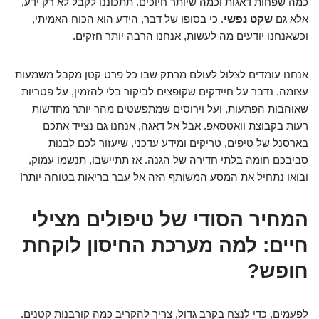
כמה שפחות דאגות וכמה שיותר חיוכים. תתכוננו לקבל לא רק ידע,
אלא גם
שקט נפשי
. כי בסופו של דבר, הידע הוא הכוח האמיתי,
וכשאנחנו יודעים מה לעשות, אנחנו הרבה יותר חזקים.
אנחנו עומדים לצלול לעולם מרתק שבו כל פרט קטן מקבל משמעות
עצומה. נדבר על חיידקים שקופצים לביקור בלי להזמין, על פטריות
שאוהבות הפתעות, ועל וירוסים שמתפשטים מהר יותר מחדשות
רעות בקבוצת וואטסאפ. אבל אל דאגה, אנחנו גם נצייד אתכם
בארסנל של טיפים, טריקים ומידע עדכני, שיעזור לכם לבנות
סביבכם חומה בלתי חדירה של הגנה. אז תתיישבו, תנשמו עמוק,
ובואו נתחיל את המסע המשותף הזה אל עבר בריאות בטוחה יותר!
המחיר הסודי של טיפולים מצילי
חיים: למה מערכת החיסון לוקחת
חופש?
לפעמים, כדי לנצח בקרב גדול, צריך להקריב כמה קורבנות קטנים.