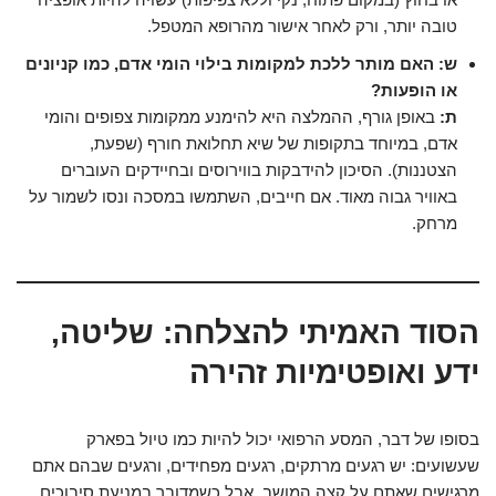
טובה יותר, ורק לאחר אישור מהרופא המטפל.
ש: האם מותר ללכת למקומות בילוי הומי אדם, כמו קניונים
או הופעות?
ת:
באופן גורף, ההמלצה היא להימנע ממקומות צפופים והומי
אדם, במיוחד בתקופות של שיא תחלואת חורף (שפעת,
הצטננות). הסיכון להידבקות בווירוסים ובחיידקים העוברים
באוויר גבוה מאוד. אם חייבים, השתמשו במסכה ונסו לשמור על
מרחק.
הסוד האמיתי להצלחה: שליטה,
ידע ואופטימיות זהירה
בסופו של דבר, המסע הרפואי יכול להיות כמו טיול בפארק
שעשועים: יש רגעים מרתקים, רגעים מפחידים, ורגעים שבהם אתם
מרגישים שאתם על קצה המושב. אבל כשמדובר במניעת סיבוכים