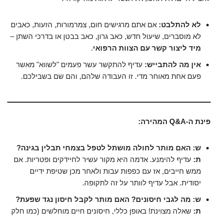
לא להתלבט:
אם אתם מרגישים חום, צמרמורות, הזעות, כאבים
לא מוסברים, שיעול חדש, כאב גרון, כאב בבטן או בדרכי השתן –
מיד ליצור קשר עם הצוות הרפואי
.
אין מה להתבייש:
עדיף להתקשר עשר פעמים "לשווא" מאשר
פעם אחת מאוחר מדי. זו העבודה שלהם, והם שם בשבילכם.
פינת ה-Q&A המהירה:
ש: האם מותר לחולה מושתל לטפל בצמחי תבלין בגינה?
ת:
עדיף להימנע. אדמה היא מקור עשיר לחיידקים ופטריות. אם
ממש חייבים, אז עם כפפות עבות ולאחר מכן שטיפת ידיים
יסודית. אבל עדיף לוותר על זה לתקופה.
ש: מה לגבי חיסונים? האם מותר לקבל חיסון נגד שפעת?
ת:
שאלה מצוינת! באופן כללי, חיסונים חיים מוחלשים (כמו חלק