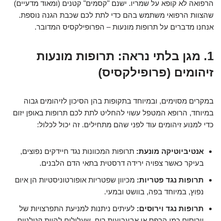
הרפואה לא קופא על שמריו. ישנם "קסמים" קטנים (ומאוד מדעיים)
שהצוות הרפואי משתמש בהם כדי לתת לכם שכבת הגנה נוספת.
אנחנו מדברים על תרופות מונעות – הפרופילקסיס המדובר.
1. מגן בלתי נראה: תרופות מונעות
זיהומים (פרופילקסיס)
במקרים מסוימים, ובמיוחד בתקופות בהן הסיכון לזיהומים גבוה
במיוחד, הרופא המטפל עשוי להחליט לתת לכם תרופות באופן יזום
כדי למנוע זיהומים עוד לפני שהם מתחילים. זה יכול לכלול:
אנטיביוטיקה מונעת:
תרופות המכוונות נגד חיידקים נפוצים,
בעיקר כאשר צפויה ירידה דרסטית בתאי הדם הלבנים.
תרופות נגד פטריות:
מכיוון שפטריות אופורטוניסטיות הן איום
נפוץ, במיוחד בפה, בוושט ובמעי.
תרופות נגד וירוסים:
לעיתים ניתנות למניעת התפרצויות של
וירוסים כמו הרפס או אבעבועות רוח, שעלולים להיות קטלניים