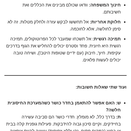
חינוך המשפחה:
וודאו שכולם מבינים את הכללים ואת
חשיבותם.
חלוקת אחריות:
אל תחששו לבקש עזרה ולחלק מטלות. זה לא
סימן לחולשה, אלא לחוכמה.
תמיכה רגשית:
אל תשכחו שמעבר לכל הפרוטוקולים, תמיכה
רגשית היא חיונית. פחד וסטרס יכולים להחליש את הגוף בדרכים
עקיפות. חיוך, חיבוק (עם ידיים שטופות היטב!), ושיחה טובה
יכולים לעשות פלאים.
ועוד שתי שאלות חשובות:
ש: האם אפשר להתאמן בחדר כושר כשהמערכת החיסונית
חלשה?
ת:
בדרך כלל, לא מומלץ. חדרי כושר הם סביבה עשירה
בחיידקים, וקיים סיכון גבוה להידבקות. פעילות גופנית קלה בבית
או בחוץ (במקום פתוח, נקי וללא צפיפות) עשויה להיות אופציה