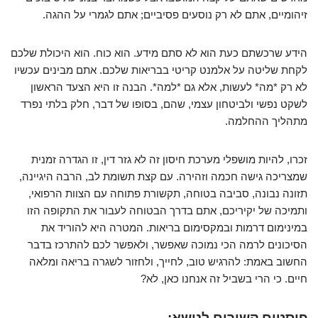
זיהומיים, אתם לא רק נוסעים פסיביים; אתם לגמרי על ההגה.
הידע שרכשתם כעת הוא לא סתם מידע. הוא כוח. הוא היכולת שלכם
לקחת שליטה על אלמנט קריטי בבריאות שלכם. אתם מבינים עכשיו
לא רק *מה* לעשות, אלא גם *למה*. הבנה זו היא הצעד הראשון
לשקט נפשי ולביטחון עצמי, שהם, בסופו של דבר, חלק בלתי נפרד
מתהליך ההחלמה.
זכרו, להיות מושפלי מערכת חיסון זה לא גזר דין, זו הגדרה זמנית
שמצריכה גישה חכמה וזהירה. עם קצת תשומת לב, הרבה היגיינה,
תזונה נבונה, סביבה בטוחה, תקשורת פתוחה עם הצוות הרפואי,
ותמיכה של יקיריכם, אתם בדרך הבטוחה לעבור את התקופה הזו
במינימום דרמות ובמקסימום בריאות. המטרה היא להוריד את
הסיכונים לרמה הכי נמוכה שאפשר, ולאפשר לכם להתרכז בדבר
החשוב באמת: להרגיש טוב, לחייך, ולחזור לשגרה בריאה ומלאה
חיים. כי הרי בשביל זה אנחנו כאן, לא?
פוסטים קשורים לנושא: