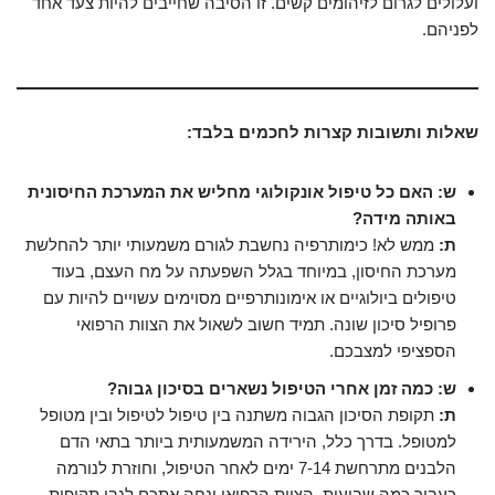
ועלולים לגרום לזיהומים קשים. זו הסיבה שחייבים להיות צעד אחד
לפניהם.
שאלות ותשובות קצרות לחכמים בלבד:
ש: האם כל טיפול אונקולוגי מחליש את המערכת החיסונית
באותה מידה?
ת:
ממש לא! כימותרפיה נחשבת לגורם משמעותי יותר להחלשת
מערכת החיסון, במיוחד בגלל השפעתה על מח העצם, בעוד
טיפולים ביולוגיים או אימונותרפיים מסוימים עשויים להיות עם
פרופיל סיכון שונה. תמיד חשוב לשאול את הצוות הרפואי
הספציפי למצבכם.
ש: כמה זמן אחרי הטיפול נשארים בסיכון גבוה?
ת:
תקופת הסיכון הגבוה משתנה בין טיפול לטיפול ובין מטופל
למטופל. בדרך כלל, הירידה המשמעותית ביותר בתאי הדם
הלבנים מתרחשת 7-14 ימים לאחר הטיפול, וחוזרת לנורמה
כעבור כמה שבועות. הצוות הרפואי ינחה אתכם לגבי תקופות