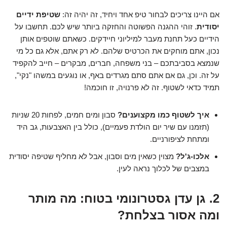
אם היינו צריכים לבחור טיפ אחד ויחיד, זה יהיה זה:
שטיפת ידיים
יסודית
. זוהי ההגנה הפשוטה והחזקה ביותר שיש לכם. תחשבו על
הידיים כעל תחנת מעבר למיליוני חיידקים. כשאתם שוטפים אותן
נכון, אתם מוחקים את הכרטיס שלהם. לא רק אתם, אלא גם כל מי
שנמצא בסביבתכם – בני משפחה, חברים, מבקרים – חייב להקפיד
על זה. וכן, גם אם אתם סתם מגרדים באף, או נוגעים במשהו "נקי",
תמיד כדאי לשטוף. זה לא פרנויה, זו חוכמה!
איך לשטוף כמו מקצוענים?
סבון ומים חמים, לפחות 20 שניות
(תזמנו עם שיר יום הולדת פעמיים), כולל בין האצבעות, גב היד
ומתחת לציפורניים.
אלכו-ג'ל?
מצוין כשאין מים וסבון, אבל לא מחליף שטיפה יסודית
במצבים של לכלוך נראה לעין.
2. גן עדן גסטרונומי בטוח: מה מותר
ומה אסור בצלחת?