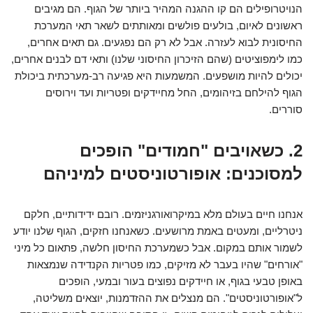
הנויטרופילים הם קו ההגנה המהיר ביותר של הגוף. הם מגיבים
ראשונים לאיום, בולעים פולשים ומאותתים לשאר תאי המערכת
החיסונית לבוא לעזרה. אבל לא רק הם נפגעים. גם תאים אחרים,
כמו לימפוציטים (שהם הזיכרון החיסוני שלנו) ותאי דם לבנים אחרים,
יכולים להיות מושפעים. המשמעות היא פגיעה רב-מערכתית ביכולת
הגוף להילחם בזיהומים, החל מחיידקים ופטריות ועד וירוסים
סוררים.
2. כשאויבים "חמודים" הופכים
למסוכנים: אופורטוניסטים למיניהם
אנחנו חיים בעולם מלא במיקרואורגניזמים. רובם ידידותיים, חלקם
ניטרליים, ומעטים באמת מרושעים. כשאנחנו חזקים, הגוף שלנו יודע
לשמור אותם במקום. אבל כשמערכת החיסון חלשה, פתאום כל מיני
"אורחים" שהיו בעבר לא מזיקים, כמו פטריות הקנדידה שנמצאות
באופן טבעי בגוף, או חיידקים נפוצים בעור ובמעי, הופכים
ל"אופורטוניסטים". הם מנצלים את ההזדמנות, יוצאים משליטה,