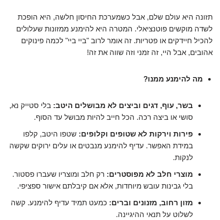
תזונה היא עולם שלם, אבל כשמערכת החיסון חלשה, היא הופכת
לשדה מוקשים פוטנציאלי. המטרה היא להימנע ממזונות שעלולים
להכיל חיידקים או פטריות. זה אומר לרוב "ביי ביי" לכמה פינוקים
אהובים, אבל היי, זה זמני וזה שווה את זה!
מה להימנע ממנו?
בשר, עוף, דגים וביצים לא מבושלים היטב:
בלי סטייק נא,
סושי או ביצה רכה. הכל חייב להיות מבושל עד הסוף.
פירות וירקות לא שטופים וקלופים:
שטפו היטב, קלפו
במידת האפשר. עדיף להימנע מנבטים או עלים ירוקים שקשה
לנקות.
מוצרי חלב לא מפוסטרים:
רק חלב ומוצריו שעברו פסטור.
בלי גבינות עובש מיוחדות, אלא אם קיבלתם אישור ספציפי.
מזון רחוב, מזנונים וברים:
כמעט תמיד עדיף להימנע. קשה
לשלוט על תנאי ההיגיינה.