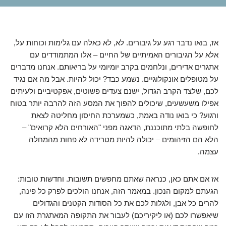
אז, בואו נדבר רגע על גיבורים. לא, לא כאלה עם גלימות וכוחות על,
אלא על הגיבורים האמיתיים של החיים – אלו המתמודדים עם
אתגרים אדירים, ונלחמים בקרב יומיומי על בריאותם. אנחנו מדברים
על מטופלים אונקולוגיים. נשמע כבד? יכול להיות. אבל מה אם נגיד
לכם, שלצד הקרב הגדול, ישנם צעדים פשוטים, אפקטיביים ולעיתים
אפילו משעשעים, שיכולים להפוך את המסע הזה להרבה יותר בטוח
ורגוע? כי בואו נודה באמת, כשמערכת החיסון מחליטה לצאת
לחופשה בלתי מתוכננת, הדאגה מפני "האורחים הלא קרואים" –
הלא הם הזיהומים – יכולה להיות מטרידה לא פחות מהמחלה
עצמה.
אז אם אתם כאן, כנראה שאתם מחפשים תשובות. וחדשות טובות:
הגעתם למקום הנכון. במאמר הזה, אנחנו הולכים לפרק כל פינה,
להרים כל אבן, ולגלות לכם את כל הסודות הקטנים והגדולים
שיאפשרו לכם (או ליקיריכם) לעבור את התקופה המאתגרת הזו עם