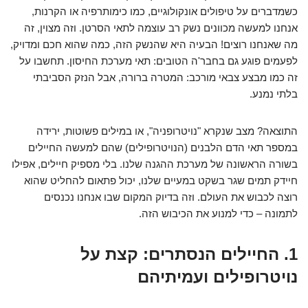
כשמדברים על טיפולים אונקולוגיים, כמו כימותרפיה או הקרנות,
אנחנו למעשה מכוונים נשק רב עוצמה לתאי הסרטן. וזה מצוין, זה
מה שאנחנו רוצים! הבעיה היא שהנשק הזה, כמה שהוא חכם ומדויק,
לפעמים פוגע גם בחבר'ה הטובים: תאי מערכת החיסון. תחשבו על
זה כמו מבצע צבאי מורכב: המטרה ברורה, אבל הנזק הסביבתי
בלתי נמנע.
התוצאה? מצב שנקרא "נויטרופניה", או במילים פשוטות, ירידה
במספר תאי הדם הלבנים (הנויטרופילים) שהם למעשה החיילים
בשורה הראשונה של מערכת ההגנה שלנו. בלי מספיק חיילים, אפילו
חיידק תמים שגר בשקט במעיים שלנו, יכול פתאום להחליט שהוא
רוצה לכבוש את העולם. וזה בדיוק המקום שבו אנחנו נכנסים
לתמונה – כדי למנוע את הכיבוש הזה.
1. החיילים הנסתרים: קצת על
נויטרופילים ועמיתיהם