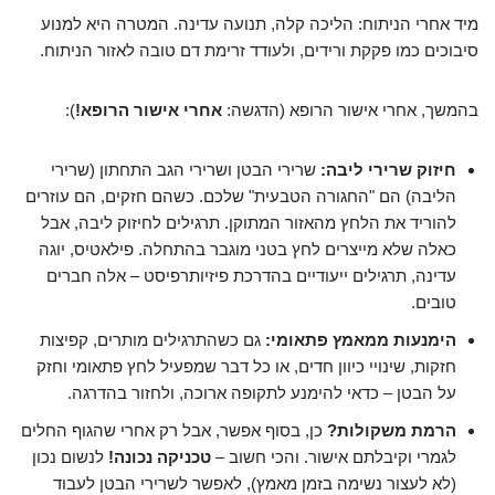
מיד אחרי הניתוח: הליכה קלה, תנועה עדינה. המטרה היא למנוע
סיבוכים כמו פקקת ורידים, ולעודד זרימת דם טובה לאזור הניתוח.
בהמשך, אחרי אישור הרופא (הדגשה:
אחרי אישור הרופא!
):
חיזוק שרירי ליבה:
שרירי הבטן ושרירי הגב התחתון (שרירי
הליבה) הם "החגורה הטבעית" שלכם. כשהם חזקים, הם עוזרים
להוריד את הלחץ מהאזור המתוקן. תרגילים לחיזוק ליבה, אבל
כאלה שלא מייצרים לחץ בטני מוגבר בהתחלה. פילאטיס, יוגה
עדינה, תרגילים ייעודיים בהדרכת פיזיותרפיסט – אלה חברים
טובים.
הימנעות ממאמץ פתאומי:
גם כשהתרגילים מותרים, קפיצות
חזקות, שינויי כיוון חדים, או כל דבר שמפעיל לחץ פתאומי וחזק
על הבטן – כדאי להימנע לתקופה ארוכה, ולחזור בהדרגה.
הרמת משקולות?
כן, בסוף אפשר, אבל רק אחרי שהגוף החלים
לגמרי וקיבלתם אישור. והכי חשוב –
טכניקה נכונה!
לנשום נכון
(לא לעצור נשימה בזמן מאמץ), לאפשר לשרירי הבטן לעבוד