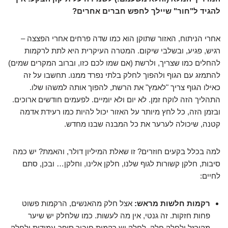
להגיד ל"חור" שיילך לחפש חברים אחרים?
אחרי הניתוח, האזור שתוקן הוא כמו שדה פרחים אחרי הפצצה –
רגיש, פגיע, ובשלבי שיקום. המטרה העיקרית היא לתת לרקמות
להחלים כמו שצריך, ולרשת (אם שמו לכם כזו, וברוב המקרים שמים)
להתמזג עם הגוף ולהפוך לחלק בלתי נפרד ממנו. תחשבו על זה
כאילו הגוף צריך "לאמץ" את הרשת, להפוך אותה למשהו שלו.
התהליך הזה לוקח זמן. לא יום ולא יומיים. לפעמים חודשים ארוכים.
ובזמן הזה, כל לחץ מיותר על האזור יכול להיות כמו רעידת אדמה
קטנה, שיכולה לערער את כל המבנה שבנו מחדש.
למה בכלל בקעים חוזרים? זו שאלת המיליון דולר, והאמת? יש כמה
סיבות, חלקן קשורות לגוף שלנו, חלקן אלינו, וחלקן… ובכן, סתם
לחיים:
רקמות חלשות מראש:
אצל חלק מהאנשים, הרקמות פשוט
פחות חזקות. זה גנטי, אין מה לעשות. כמו שלחלק יש שיער
מקורזל ולחלק חלק, לחלק יש רקמות חיבור סופר-עמידות ולחלק