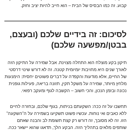
קבוע. זה כמו הבסיס של הבית – הוא חייב להיות יציב וחזק.
לסיכום: זה בידיים שלכם (ובעצם,
בבטן/מפשעה שלכם)
תיקון בקע מוצלח הוא התחלה מצוינת. אבל שמירה על התיקון הזה
לאורך שנים היא מחויבות יומיומית קטנה. זה לא דורש שינוי דרסטי
של החיים, אלא מודעות והקפדה על דברים פשוטים יחסית: הימנעות
מלחץ מיותר, שמירה על משקל תקין, תזונה בריאה, פעילות גופנית
נכונה ובזמן הנכון, והכי חשוב – הקשבה לגוף ומעקב רפואי.
תחשבו על זה ככה: השקעתם בניתוח, בגוף שלכם, ובחזרה לחיים
ללא כאבים ואי נוחות. עכשיו פשוט תשקיעו בשמירה על ה"השקעה"
הזו. זה לא מסובך, זה דורש רק קצת תשומת לב והבנה שאתם
שותפים מלאים בתהליך הזה. הבקע הלך, תדאגו שהוא יישאר ככה.