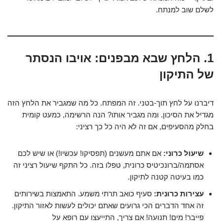
לשלם שוב למנתח.
1. הלחץ שבא מבפנים: אויבו הנסתר
של התיקון
דיברנו על לחץ תוך-בטני. זה המפתח. כל מה שמגביר את הלחץ הזה
מגדיל את הסיכון. ומה מגביר אותו? הנה הרשימה, כמעט קומית
בחלק מהסעיפים, אם זה לא היה כל כך רציני:
שיעול כרוני:
אם אתם מעשנים (תפסיקו! עכשיו!) או שיש לכם
אסתמה/ברונכיטיס כרונית, טפלו בזה. כל התקף שיעול רציני זה
כמו בעיטה קטנה לתיקון.
עצירות כרונית:
סעיף כואב תרתי משמע. התאמצות בשירותים
זה אחד הדברים הכי גרועים שאתם יכולים לעשות לאזור התיקון.
פייבר! מים! תנועה! אם צריך, התייעצו עם רופא על