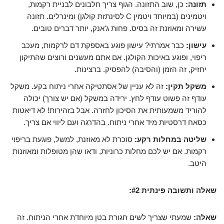
תזונה:
כן, שוב התזונה. הגוף צריך חלבונים לבניית רקמות,
ויטמינים (במיוחד ויטמין C לסינתזת קולגן) ומינרלים. תזונה
עשירה ומאוזנת זה בסיס. פחות ג'אנק, יותר דברים טובים.
עישון:
כבר אמרתי? עישון פוגע באספקת דם לרקמות, מעכב
ריפוי, ופוגע באיכות הקולגן. אם אתם מעשנים ורוצים שהתיקון
יחזיק, זה הזמן (והסיבה) להפסיק. ברצינות.
משקל תקין:
זה לא עניין של אסתטיקה אחרי ניתוח בקע. משקל
עודף זה פשוט עודף לחץ. ירידה במשקל (אם יש צורך) יכולה
להוריד משמעותית את הסיכון לחזרה. אבל בזהירות! לא דיאטות
כסאח דרסטיות מיד אחרי ניתוח. בהדרגה ועם ליווי אם צריך.
שליטה במחלות רקע:
סוכרת לא מאוזנת, למשל, פוגעת בריפוי
רקמות. אם יש לכם מחלות כרוניות, ודאו שהן מטופלות ומאוזנות
היטב.
שאלה ותשובה פינתית #2:
שאלה:
שמעתי שצריך לשים חגורת בטן מיוחדת אחרי הניתוח. זה