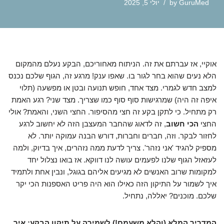
GuruMed
by
יולי 5, 2025
אוקיי, אז עברתם את זה. הניתוח מאחוריכם, הבקע נעלם מהמקום
הלא נעים שהוא בחר לגור בו. שאפו ענק! מרגע זה, הגוף שלכם נכנס
למצב חדש לגמרי. מצד אחד, חופש תנועה ובטן או מפשעה (תלוי
איפה זה היה) שמרגישות סוף סוף כמו שצריך. מצד שני? רגע האמת
רק מתחיל. כי לתקן בקע זה חצי מהסיפור. החצי השני, והאמת? אולי
החצי
הכי חשוב
, זה לדאוג שהחבר המעצבן הזה לא יחשוב לרגע
לחזור לבקר. וזה, חברים וחברות, דורש הבנה עמוקה יותר. לא
מספיק להגיד 'אני נזהר'. צריך לדעת ממה נזהרים, איך בדיוק, ולמה
לעזאזל הגוף שלנו לפעמים עושה לנו דווקא. אז בואו נצלול יחד
למקומות שרוב האנשים לא מגיעים אליהם בגוגל, ונבין אחת ולתמיד
איך לשמור על התיקון הזה כאילו הוא היה פריט האספנות הכי יקר
שלכם. מוכנים? יאללה, נתחיל.
המדריך המלא (והלא משעמם!) לשמירה על תיקון הבקע: איך