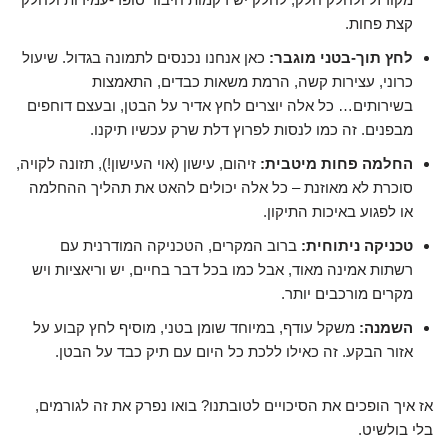
קצת פחות.
לחץ תוך-בטני מוגבר:
כאן אנחנו נכנסים לתמונה בגדול. שיעול
כרוני, עצירות קשה, הרמת משאות כבדים, התאמצות
בשירותים… כל אלה יוצרים לחץ אדיר על הבטן, ובעצם דוחפים
מבפנים. זה כמו לנסות לפרוץ דלת שרק עכשיו תיקנו.
החלמה פחות מיטבית:
זיהום, עישון (אוי העישון!), תזונה לקויה,
סוכרת לא מאוזנת – כל אלה יכולים להאט את תהליך ההחלמה
או לפגוע באיכות התיקון.
טכניקה ניתוחית:
ברוב המקרים, הטכניקה המודרנית עם
רשתות אמינה מאוד, אבל כמו בכל דבר בחיים, יש וריאציות ויש
מקרים מורכבים יותר.
השמנה:
משקל עודף, במיוחד שומן בטני, מוסיף לחץ קבוע על
אזור הבקע. זה כאילו ללכת כל היום עם תיק כבד על הבטן.
אז איך הופכים את הסיכויים לטובתנו? בואו נפרק את זה לגורמים,
בלי בולשיט.