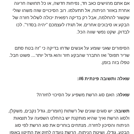
אם אתם מרגישים כאב חד, נפיחות חדשה, או כל תחושה חריגה
אחרת באזור הניתוח, אל תתעלמו. רוב הסיכויים שזה משהו שולי
שקשור להחלמה, אבל רק בדיקה רפואית יכולה לשלול חזרה של
הבקע או סיבוכים אחרים. אל תגידו לעצמכם "יהיה בסדר". לכו
לבדוק. שקט נפשי שווה הכל.
הסיפורים שאני שומע על אנשים שדחו בדיקה כי "זה בטח סתם
שריר תפוס" ואז התברר שהבקע חזר והוא גדול יותר… פשוט חבל.
טפלו בזה בזמן.
שאלה ותשובה פינתית #6:
שאלה:
האם סוג הרשת משפיע על הסיכוי לחזרה?
תשובה:
יש סוגים שונים של רשתות (חומרים, גודל נקבים, משקל),
ולסוג הרשת ואיך שהיא מותקנת יש בהחלט השפעה על תוצאות
הניתוח והסיכון לחזרה. מנתחים בוחרים את סוג הרשת לפי סוג
הבקע, גודלו, ושיטת הניתוח. הרשת נועדה לחזק את התיקון באופן