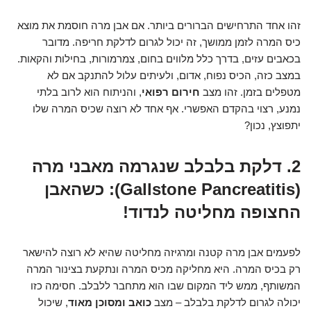
זהו אחד התרחישים הברורים ביותר. אם אבן מרה חוסמת את מוצא
כיס המרה לזמן ממושך, זה יכול לגרום לדלקת חריפה. מדובר
בכאבים עזים, בדרך כלל מלווים בחום, צמרמורות, בחילות והקאות.
במצב כזה, הכיס נפוח, אדום, ולעיתים עלול להתנקב אם לא
מטפלים בזמן. זהו מצב
חירום רפואי
, והניתוח הוא לרוב בלתי
נמנע, רצוי בהקדם האפשרי. אף אחד לא רוצה שכיס המרה שלו
יתפוצץ, נכון?
2. דלקת בלבלב שנגרמה מאבני מרה
(Gallstone Pancreatitis): כשהאבן
החצופה מחליטה לנדוד!
לפעמים אבן מרה קטנה ומרגיזה מחליטה שהיא לא רוצה להישאר
רק בכיס המרה. היא מחליקה מכיס המרה ונתקעת בצינור המרה
המשותף, ממש ליד המקום שבו הוא מתחבר ללבלב. חסימה כזו
יכולה לגרום לדלקת בלבלב – מצב
כואב ומסוכן מאוד
, שיכול