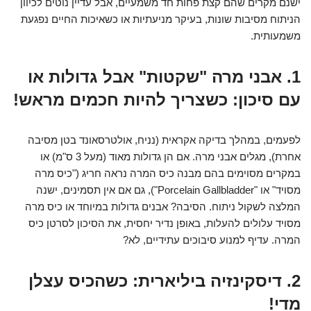
ישנם מקרים שהם קצת פחות חד משמעיים, אבל עדיין נוטים לכיוון
הניתוח מסיבות שונות, בעיקר מניעתיות או כשאיכות החיים נפגעת
משמעותית.
1. אבני מרה "שקטות" אבל גדולות או
עם סיכון: כשצריך להיות חכמים מראש!
לפעמים, במהלך בדיקה אקראית (נניח, אולטרסאונד בטן מסיבה
אחרת), מגלים אבני מרה. אם הן גדולות מאוד (מעל 3 ס"מ) או
במקרים מסוימים בהם מבנה כיס המרה נראה חריג ("כיס מרה
מסויד" או "Porcelain Gallbladder"), גם אם אין תסמינים, ישנה
המלצה לשקול ניתוח. הסיבה? אבנים גדולות במיוחד או כיס מרה
מסויד עלולים להעלות, באופן נדיר יחסית, את הסיכון לסרטן כיס
המרה. עדיף למנוע סיבוכים עתידיים, לא?
2. דיסקינזיה ביליארית: כשהכיס עצלן
מדי!