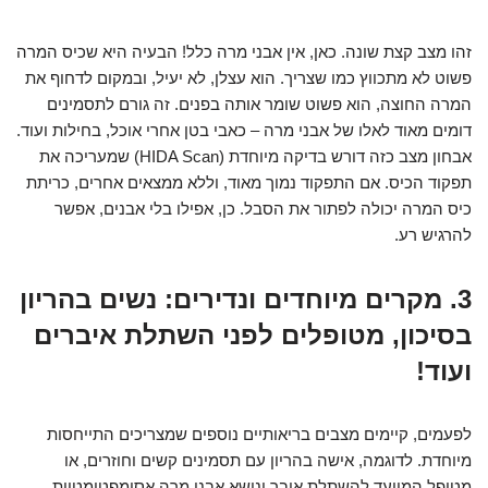
זהו מצב קצת שונה. כאן, אין אבני מרה כלל! הבעיה היא שכיס המרה
פשוט לא מתכווץ כמו שצריך. הוא עצלן, לא יעיל, ובמקום לדחוף את
המרה החוצה, הוא פשוט שומר אותה בפנים. זה גורם לתסמינים
דומים מאוד לאלו של אבני מרה – כאבי בטן אחרי אוכל, בחילות ועוד.
אבחון מצב כזה דורש בדיקה מיוחדת (HIDA Scan) שמעריכה את
תפקוד הכיס. אם התפקוד נמוך מאוד, וללא ממצאים אחרים, כריתת
כיס המרה יכולה לפתור את הסבל. כן, אפילו בלי אבנים, אפשר
להרגיש רע.
3. מקרים מיוחדים ונדירים: נשים בהריון
בסיכון, מטופלים לפני השתלת איברים
ועוד!
לפעמים, קיימים מצבים בריאותיים נוספים שמצריכים התייחסות
מיוחדת. לדוגמה, אישה בהריון עם תסמינים קשים וחוזרים, או
מטופל המיועד להשתלת איבר ונושא אבני מרה אסימפטומטיות.