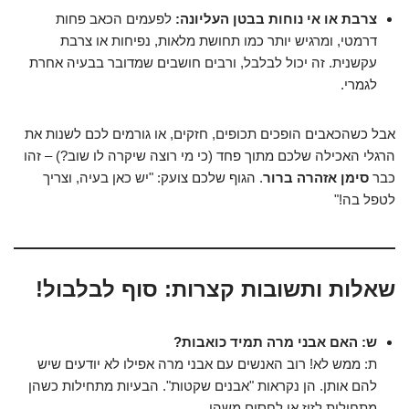
צרבת או אי נוחות בבטן העליונה:
לפעמים הכאב פחות
דרמטי, ומרגיש יותר כמו תחושת מלאות, נפיחות או צרבת
עקשנית. זה יכול לבלבל, ורבים חושבים שמדובר בבעיה אחרת
לגמרי.
אבל כשהכאבים הופכים תכופים, חזקים, או גורמים לכם לשנות את
הרגלי האכילה שלכם מתוך פחד (כי מי רוצה שיקרה לו שוב?) – זהו
כבר
סימן אזהרה ברור
. הגוף שלכם צועק: "יש כאן בעיה, וצריך
לטפל בה!"
שאלות ותשובות קצרות: סוף לבלבול!
ש: האם אבני מרה תמיד כואבות?
ת: ממש לא! רוב האנשים עם אבני מרה אפילו לא יודעים שיש
להם אותן. הן נקראות "אבנים שקטות". הבעיות מתחילות כשהן
מתחילות לזוז או לחסום משהו.