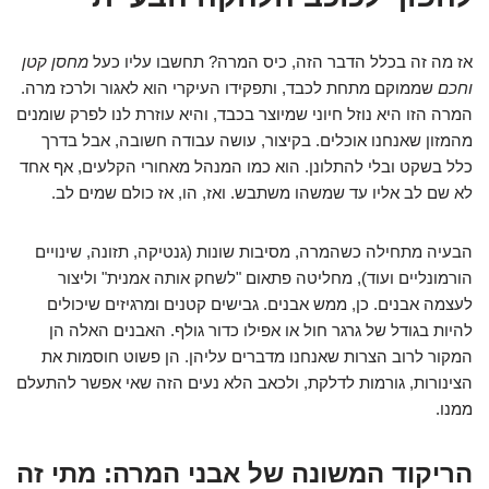
אז מה זה בכלל הדבר הזה, כיס המרה? תחשבו עליו כעל
מחסן קטן
וחכם
שממוקם מתחת לכבד, ותפקידו העיקרי הוא לאגור ולרכז מרה.
המרה הזו היא נוזל חיוני שמיוצר בכבד, והיא עוזרת לנו לפרק שומנים
מהמזון שאנחנו אוכלים. בקיצור, עושה עבודה חשובה, אבל בדרך
כלל בשקט ובלי להתלונן. הוא כמו המנהל מאחורי הקלעים, אף אחד
לא שם לב אליו עד שמשהו משתבש. ואז, הו, אז כולם שמים לב.
הבעיה מתחילה כשהמרה, מסיבות שונות (גנטיקה, תזונה, שינויים
הורמונליים ועוד), מחליטה פתאום "לשחק אותה אמנית" וליצור
לעצמה אבנים. כן, ממש אבנים. גבישים קטנים ומרגיזים שיכולים
להיות בגודל של גרגר חול או אפילו כדור גולף. האבנים האלה הן
המקור לרוב הצרות שאנחנו מדברים עליהן. הן פשוט חוסמות את
הצינורות, גורמות לדלקת, ולכאב הלא נעים הזה שאי אפשר להתעלם
ממנו.
הריקוד המשונה של אבני המרה: מתי זה