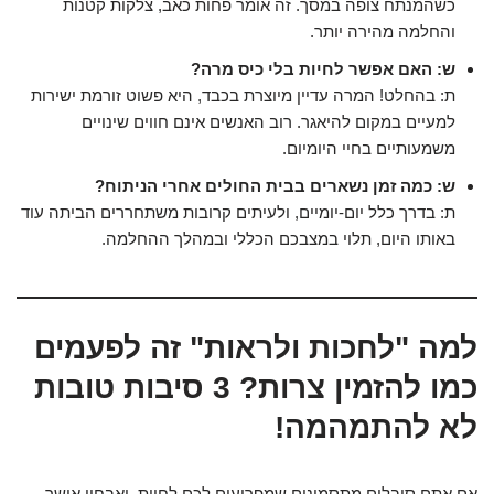
כשהמנתח צופה במסך. זה אומר פחות כאב, צלקות קטנות
והחלמה מהירה יותר.
ש: האם אפשר לחיות בלי כיס מרה?
ת: בהחלט! המרה עדיין מיוצרת בכבד, היא פשוט זורמת ישירות
למעיים במקום להיאגר. רוב האנשים אינם חווים שינויים
משמעותיים בחיי היומיום.
ש: כמה זמן נשארים בבית החולים אחרי הניתוח?
ת: בדרך כלל יום-יומיים, ולעיתים קרובות משתחררים הביתה עוד
באותו היום, תלוי במצבכם הכללי ובמהלך ההחלמה.
למה "לחכות ולראות" זה לפעמים
כמו להזמין צרות? 3 סיבות טובות
לא להתמהמה!
אם אתם סובלים מתסמינים שמפריעים לכם לחיות, ואבחון אישר