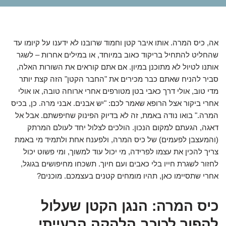
אה, כיס המרה. אותו איבר קטן וחמוד שרובנו לא ידענו על קיומו עד
שהחליט להתחיל בריקוד כאוב במיוחד, או במילים אחרות – לשגר
אותנו לטיול לא מתוכנן במיון. אם אתם קוראים את השורות האלה,
סביר להניח שאתם כבר מכירים את "החבר הקטן" הזה קצת יותר
מדי טוב, אולי דרך כאבי בטן מטורפים אחרי ארוחה טובה, או אולי
אחרי ביקור אצל הרופא שאמר לכם: "יש אבנים. אבני מרה. כן, בכיס
המרה." בואו נודה באמת, זה לא בדיוק הפינוק שחיפשתם. אבל אל
דאגה, הגעתם למקום הנכון. הולכים לצלול יחד לעולם המרתק
(והמעצבן לפעמים) של כיס המרה, ולפענח אחת ולתמיד מי באמת
צריך להכין את עצמו לפרידה, מי יכול עוד למשוך, ומי פשוט יכול
לחזור לשגרת חייו בלי כאבים ועם חיוך. תשכחו מחיפושים בגוגל,
אחרי שתסיימו כאן, תהיו מומחים קטנים בעצמכם. מוכנים?
כיס המרה: הנגן הקטן שעלול
להפוך לכוכב הלהקה הבעייתי