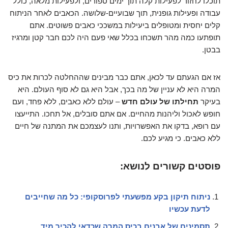
תוכלו לחזור לפעילות קלה תוך ימים ספורים, ולפעילות מלאה, כולל
עבודה ופעילות גופנית, תוך שבועיים-שלושה. הכאבים לאחר הניתוח
קלים יחסית ומטופלים ביעילות במשככי כאבים פשוטים. אתם
תופתעו כמה מהר תשכחו בכלל שאי פעם היה לכם חבר קטן ומרגיז
בבטן.
אז אם הגעתם עד לכאן, אתם כבר מבינים שההחלטה לכרות את כיס
המרה היא לא עניין של מה בכך, אבל היא גם לא סוף העולם. היא
בעיקר
תחילתו של עולם חדש
– עולם ללא כאבים, ללא פחד, ועם
חופש לאכול וליהנות מהחיים. אם אתם סובלים, אל תחכו. התייעצו
עם רופא, בדקו את האפשרויות, ותנו לעצמכם את המתנה של חיים
ללא כאבים. כי מגיע לכם.
פוסטים קשורים לנושא:
ניתוח תיקון בקע מפשעתי לפרוסקופי: כל מה שחייבים
לדעת עכשיו
תסמינים של אבנים בכיס המרה שכדאי להכיר מיד