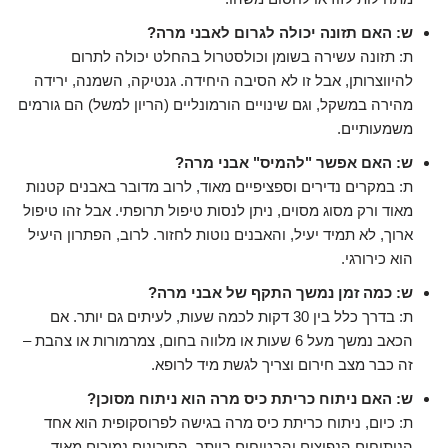
ש: האם תזונה יכולה לגרום לאבני מרה?
ת: תזונה עשירה בשומן וכולסטרול בהחלט יכולה לתרום
להיווצרותן, אבל זו לא הסיבה היחידה. גנטיקה, השמנה, ירידה
מהירה במשקל, וגם שינויים הורמונליים (הריון למשל) הם גורמים
משמעותיים.
ש: האם אפשר "להמיס" אבני מרה?
ת: במקרים נדירים וספציפיים מאוד, לרוב מדובר באבנים קטנות
מאוד ורק מסוג מסוים, ניתן לנסות טיפול תרופתי. אבל זהו טיפול
ארוך, לא תמיד יעיל, והאבנים נוטות לחזור. לרוב, הפתרון היעיל
הוא כירורגי.
ש: כמה זמן נמשך התקף של אבני מרה?
ת: בדרך כלל בין 30 דקות לכמה שעות, לעיתים גם יותר. אם
הכאב נמשך מעל 6 שעות או מלווה בחום, צמרמורות או צהבת –
זה כבר מצב חירום וצריך לגשת מיד לרופא.
ש: האם ניתוח כריתת כיס מרה הוא ניתוח מסוכן?
ת: כיום, ניתוח כריתת כיס מרה בגישה לפרוסקופית הוא אחד
הניתוחים הנפוצים והבטוחים ביותר. הסיכונים נמוכים מאוד,