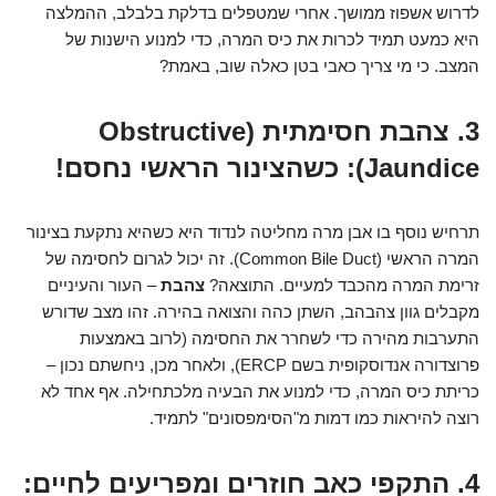
לדרוש אשפוז ממושך. אחרי שמטפלים בדלקת בלבלב, ההמלצה
היא כמעט תמיד לכרות את כיס המרה, כדי למנוע הישנות של
המצב. כי מי צריך כאבי בטן כאלה שוב, באמת?
3. צהבת חסימתית (Obstructive
Jaundice): כשהצינור הראשי נחסם!
תרחיש נוסף בו אבן מרה מחליטה לנדוד היא כשהיא נתקעת בצינור
המרה הראשי (Common Bile Duct). זה יכול לגרום לחסימה של
זרימת המרה מהכבד למעיים. התוצאה?
צהבת
– העור והעיניים
מקבלים גוון צהבהב, השתן כהה והצואה בהירה. זהו מצב שדורש
התערבות מהירה כדי לשחרר את החסימה (לרוב באמצעות
פרוצדורה אנדוסקופית בשם ERCP), ולאחר מכן, ניחשתם נכון –
כריתת כיס המרה, כדי למנוע את הבעיה מלכתחילה. אף אחד לא
רוצה להיראות כמו דמות מ"הסימפסונים" לתמיד.
4. התקפי כאב חוזרים ומפריעים לחיים: