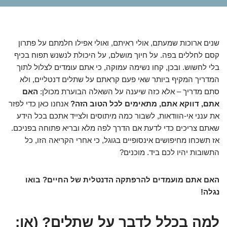
שנים ארוכות שמעתם, אולי ראיתם, ואולי אפילו חלמתם על פתרון
קסם לחללים בפה. על חיוך מושלם, על היכולת לנשנש תפוח בכיף
בלי לחשוש. ובכן, קחו נשימה עמוקה, כי אתם עומדים לצלול לתוך
המדריך המקיף ביותר שאי פעם קראתם על שתלים דנטליים, ולא
סתם מדריך – אלא כזה שיענה על השאלה הבוערת מכולן:
האם
אתם, דווקא אתם, מתאימים לכל הטוב הזה?
אנחנו כאן כדי לפזר
את ענני אי-הוודאות, לשבור כמה מיתוסים ולצייד אתכם בכל הידע
שאתם צריכים כדי לדעת אם הדרך לפה מלא ובריא פתוחה בפניכם.
אז תשכחו מחיפושים אינסופיים בגוגל, כי אחרי הקריאה הזו, כל
התשובות יהיו לכם ביד. מוכנים?
האם אתם מועמדים להרפתקה הדנטלית של החיים? בואו
נגלה!
למה בכלל לדבר על שתלים? (או: