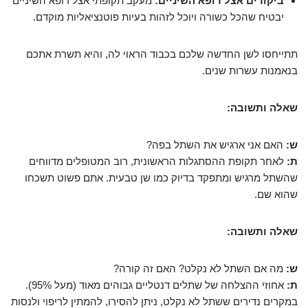
ביקורים אצל רופא השיניים:
מעקב תקופתי אצל רופא השיניים
יבטיח שהכל כשורה ויוכל לזהות בעיות פוטנציאליות מוקדם.
תתייחסו לשן החדשה שלכם בכבוד הראוי לה, והיא תשרת אתכם
בנאמנות עשרות שנים.
שאלה ותשובה:
ש:
האם אני ארגיש את השתל בפה?
ת:
לאחר תקופת ההסתגלות הראשונית, רוב המטופלים מדווחים
שהשתל מרגיש ומתפקד בדיוק כמו שן טבעית. אתם פשוט תשכחו
שהוא שם.
שאלה ותשובה:
ש:
מה אם השתל לא נקלט? האם זה קורה?
ת:
אחוזי ההצלחה של שתלים דנטליים גבוהים מאוד (מעל 95%).
במקרים נדירים ששתל לא נקלט, ניתן להסירו, להמתין לריפוי ולנסות