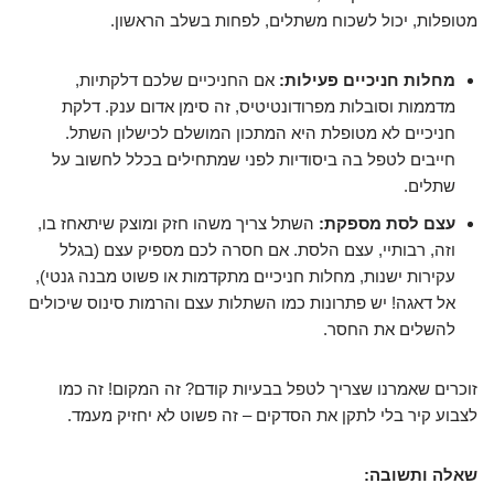
מטופלות, יכול לשכוח משתלים, לפחות בשלב הראשון.
מחלות חניכיים פעילות:
אם החניכיים שלכם דלקתיות,
מדממות וסובלות מפרודונטיטיס, זה סימן אדום ענק. דלקת
חניכיים לא מטופלת היא המתכון המושלם לכישלון השתל.
חייבים לטפל בה ביסודיות לפני שמתחילים בכלל לחשוב על
שתלים.
עצם לסת מספקת:
השתל צריך משהו חזק ומוצק שיתאחז בו,
וזה, רבותיי, עצם הלסת. אם חסרה לכם מספיק עצם (בגלל
עקירות ישנות, מחלות חניכיים מתקדמות או פשוט מבנה גנטי),
אל דאגה! יש פתרונות כמו השתלות עצם והרמות סינוס שיכולים
להשלים את החסר.
זוכרים שאמרנו שצריך לטפל בבעיות קודם? זה המקום! זה כמו
לצבוע קיר בלי לתקן את הסדקים – זה פשוט לא יחזיק מעמד.
שאלה ותשובה: