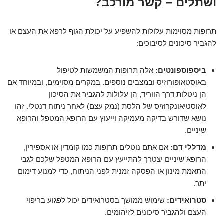
ושתלים – קשר מורכב?
תרופות מסוימות עלולות להשפיע על יכולת הגוף לרפא את העצם או
להגביר סיכונים לסיבוכים:
ביספוספונטים:
אלה תרופות המשמשות לטיפול
באוסטאופורוזיס ובמצבים נוספים. במקרים מסוימים, ובמיוחד אם
הן ניטלות דרך הווריד, הן עלולות להגביר את הסיכון
לאוסטיאונקרוזיס של הלסת (נמק עצם) לאחר ניתוח דנטלי. זהו
נושא שדורש בדיקה מעמיקה וייעוץ עם הרופא המטפל והרופא
שיניים.
מדללי דם:
אם אתם נוטלים תרופות כמו קומדין או אספירין,
הרופא שיניים יצטרך להתייעץ עם הרופא המטפל שלכם לגבי
התאמת מינון או הפסקה זמנית לפני הניתוח, כדי למנוע דימום
יתר.
סטרואידים:
שימוש ממושך בסטרואידים יכול לפגוע בריפוי
העצם ולהגביר סיכונים לזיהומים.