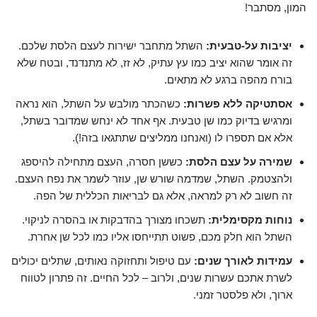
המון, מסתבר!
יציבות על-טבעית:
השתל מתחבר ישירות לעצם הלסת שלכם.
זה אומר שהוא יציב כמו עץ עתיק, לא זז, לא מתנדנד, ובטח שלא
בורח מהפה ברגע לא מתאים.
אסתטיקה ללא פשרות:
כשהכתר מולבש על השתל, הוא נראה
ומרגיש בדיוק כמו שן טבעית. אף אחד לא ינחש שמדובר בשתל,
אלא אם תספרו לו (ואנחנו ממליצים שתתגאו בזה!).
שמירה על עצם הלסת:
כששן חסרה, העצם מתחילה להיספג
ולהצטמק. השתל, שמדמה שורש שן, עוזר לשמר את נפח העצם.
זה חשוב לא רק למראה, אלא גם לבריאות הכללית של הפה.
נוחות מקסימלית:
תשכחו מצורך בהדבקות או בהסרה לניקוי.
השתל הוא חלק מכם, פשוט תתייחסו אליו כמו לכל שן אחרת.
עמידות לאורך שנים:
עם טיפול ותחזוקה נאותים, שתלים יכולים
לשרת אתכם עשרות שנים, ולרוב – לכל החיים. זה פתרון לטווח
ארוך, ולא פלסטר זמני.