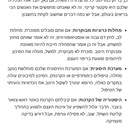
כן, בדיוק כמו לפני כל פרוצדורה רפואית, גם כאן, הבריאות הכללית
שלכם היא פקטור קריטי. זה לא שאנחנו מחפשים את האנשים הכי
בריאים בעולם, אבל יש כמה דברים שחשוב לקחת בחשבון:
מחלות כרוניות מבוקרות:
אם אתם סובלים מסוכרת, מחלות
לב, לחץ דם גבוה או אוסטיאופורוזיס, זה לא אומר שאתם מחוץ
למשחק. אבל זה כן אומר שהמחלה חייבת להיות מאוזנת
ומבוקרת היטב. סוכרת לא מבוקרת, למשל, מעלה את הסיכון
לזיהומים ופוגעת בריפוי העצם.
מערכת חיסונית:
אם המערכת החיסונית שלכם מוחלשת (עקב
מחלה, טיפולים כימותרפיים או הקרנות), הסיכון לסיבוכים עולה.
במקרים כאלה, הרופא יצטרך לשקול היטב את הכדאיות והעיתוי
של הטיפול.
היסטוריה של הקרנות:
אם קיבלתם הקרנות באזור ראש-צוואר
בעבר, הדבר עלול להשפיע על איכות העצם ולפגוע בתהליך
קליטת השתל. שוב, לא פסילה גורפת, אבל דורש בדיקה
מעמיקה.