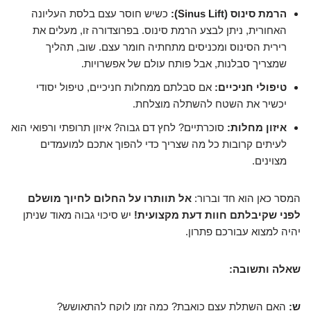
הרמת סינוס (Sinus Lift):
כשיש חוסר עצם בלסת העליונה
האחורית, ניתן לבצע הרמת סינוס. בפרוצדורה זו, מעלים את
רירית הסינוס ומכניסים מתחתיה חומר עצם. שוב, תהליך
שמצריך סבלנות, אבל פותח עולם של אפשרויות.
טיפולי חניכיים:
אם סבלתם ממחלות חניכיים, טיפול יסודי
יכשיר את השטח להשתלה מוצלחת.
איזון מחלות:
סוכרתיים? לחץ דם גבוה? איזון תרופתי ורפואי הוא
לעיתים קרובות כל מה שצריך כדי להפוך אתכם למועמדים
מצוינים.
המסר כאן הוא חד וברור:
אל תוותרו על החלום לחיוך מושלם
לפני שקיבלתם חוות דעת מקצועית!
יש סיכוי גבוה מאוד שניתן
יהיה למצוא עבורכם פתרון.
שאלה ותשובה:
ש:
האם השתלת עצם כואבת? כמה זמן לוקח להתאושש?