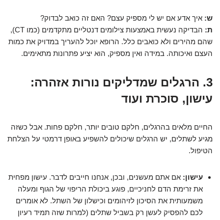
ש:
איך אדע אם יש לי מספיק עצם? האם זה כואב לבדוק?
ת:
הבדיקה נעשית באמצעות צילומים דנטליים מתקדמים (כמו CT),
שהם מהירים ולא כואבים כלל. הרופא יוכל להעריך במדויק את כמות
העצם ואיכותה. במידה ואין מספיק, הוא יציע פתרונות מתאימים.
3. הרגלים שמדליקים נורות אזהרה:
עישון, סוכרת ועוד
החיים מלאים בהרגלים, חלקם טובים יותר, חלקם פחות. אבל כשזה
מגיע לשתלים, יש הרגלים שיכולים להשפיע באופן דרמטי על הצלחת
הטיפול.
עישון:
אם אתם מעשנים, ובכן, אנחנו חייבים לדבר. עישון מפחית
את זרימת הדם לחניכיים, פוגע ביכולת הריפוי של הגוף ומעלה
משמעותית את הסיכון לזיהומים וכישלון של השתל. לא אומרים
לכם להפסיק לעשן רק בשביל שתלים (למרות שזה תמיד רעיון