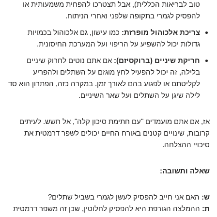
טוב לבריאות הכללית), אבל תצטרכו להפחית משמעותית או
להפסיק לגמרי בתקופה שלפני ואחרי הניתוח.
צריכת אלכוהול מופרזת:
כמו עישון, גם אלכוהול בכמויות
גדולות יכול להשפיע על הריפוי ועל המערכת החיסונית.
חריקת שיניים (ברוקסיזם):
אם אתם נוטים לחרוק שיניים
בלילה, זה יכול להפעיל לחץ מוגזם על השתלים ולהפריע
לקליטתם או לפגוע בהם לאורך זמן. במקרה כזה, הפתרון הוא סד
לילה שיגן על השתלים ועל שאר השיניים.
אז, אם אתם מועמדים "עם חתימת סיכון קלה", אל חשש. לעיתים
קרובות, שינויים קטנים באורח החיים יכולים לשפר דרמטית את
סיכויי ההצלחה.
שאלה ותשובה:
ש:
האם אני חייב להפסיק לעשן לגמרי בשביל שתלים?
ת:
ההמלצה הגורפת היא להפסיק לחלוטין, שכן זה משפר דרמטית