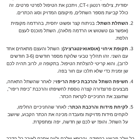
יסודית, צילומי רנטגן ו-CT, ויתכנן את הטיפול לפרטי פרטים. זה
כולל קביעת מספר השתלים, מיקומם המדויק וסוג הכתרים.
השתלת השתל:
בניתוח קצר ופשוט יחסית, בהרדמה מקומית
(אפשר גם טשטוש או הרדמה מלאה), השתל מוכנס לעצם
הלסת.
תקופת איחוי (אוסאואינטגרציה):
השתל והעצם מתאחים אחד
עם השני. זהו תהליך טבעי שלוקח מספר חודשים (3-6 חודשים
לרוב), והוא קריטי להצלחת הטיפול. בתקופה זו, לרוב תהיה לכם
שן זמנית כדי שלא תלכו עם חור בפה.
חשיפת השתל והרכבת כיפת הריפוי:
לאחר שהשתל התאחה,
מבצעים פרוצדורה קצרה נוספת לחשיפתו והרכבת "כיפת ריפוי",
שתעצב את החניכיים לקראת הכתר.
לקיחת מידות והרכבת הכתר:
לאחר שהחניכיים החלימו,
לוקחים מידות מדויקות ומעבדה מכינה את הכתר הקבוע, שיושב
על השתל. והופ! יש לכם שן חדשה, יפה ומתפקדת.
כל שלב מבוצע בקפידה, והרופא שלכם ילווה אתכם לאורך כל הדרך,