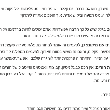
גוש דן, הוא גם ברכה וגם קללה. יש פה המון מטפלים/ות, קליניקות ומר
, עומס תנועה וביקוש אדיר. איך הופכים את זה ליתרון?
:
בגלל שיש כל כך הרבה אפשרויות, אתם יכולים להיות בררנים! אל 
גם אם זה מרגיש כמו דייט כפול-משולש. זה בסדר גמור.
ם עם מיקום:
כן, לפעמים זה אומר לבחור מטפל/ת מעולה שקצת רחו
נסיעה, פקקים, והאם זה מעשי בטווח הארוך. לפעמים מטפל/ת קרוב/ה 
 על הנייר, יהיה/תהיה פרקטית יותר לשיגרה שלכם ויאפשר/תאפשר עק
 הורים:
אין חכם כבעל ניסיון. קבוצות וואטסאפ ופייסבוק של הורים ל
מכרה זהב של המלצות וחוויות (חיוביות, כמובן!). קחו הכל בעירבון מו
ורעיונות.
ירה:
זור המרכז? ואיך מתמודדים עם העלויות הגבוהות?