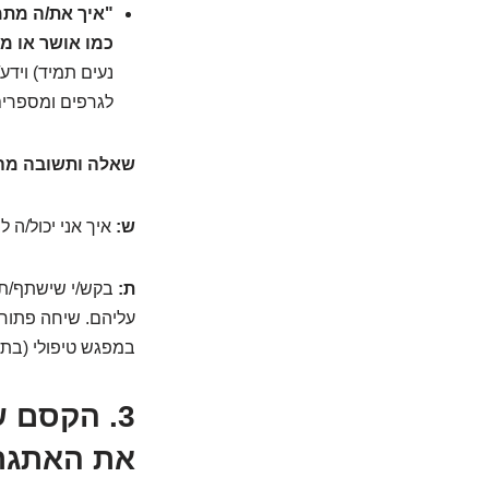
"איך את/ה מתמ
כמו אושר או מ
נעים תמיד) וידע
לגרפים ומספרי
שאלה ותשובה מה
ש:
איך אני יכול/ה 
ת:
בקש/י שישתף/תש
עליהם. שיחה פתוחה
במפגש טיפולי (בת
3.
הקסם של
את האתגר