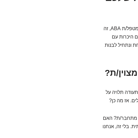
אנחנו חיים בעידן שבו המידע זמין, וזה נפלא. מצד שני, הוא גם מציף. כשמדובר בבחירת מטפל/ת ABA, זה
ם היכרות עם
ת ונתחיל לבנות
תעודה תלויה על
ם. אז מה כן?
ת מתחבר/ת? האם
ת. בלי זה, אנחנו