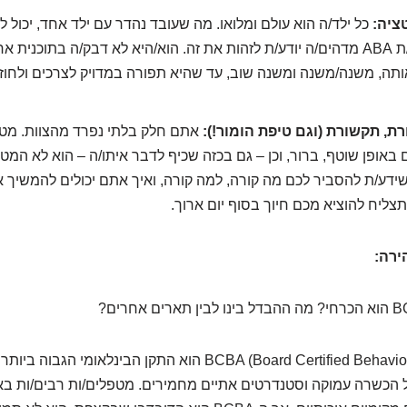
ציה:
כל ילד/ה הוא עולם ומלואו. מה שעובד נהדר עם ילד אחד, יכול 
עם אחר. מטפל/ת ABA מדהים/ה יודע/ת לזהות את זה. הוא/היא לא דבק/ה בתוכנ
תה, משנה/משנה ומשנה שוב, עד שהיא תפורה במדויק לצרכים ולחוזק
ת, תקשורת (וגם טיפת הומור!):
אתם חלק בלתי נפרד מהצוות. מט
אופן שוטף, ברור, וכן – גם בכזה שכיף לדבר איתו/ה – הוא לא המ
 שידע/ת להסביר לכם מה קורה, למה קורה, ואיך אתם יכולים להמשיך 
תצליח להוציא מכם חיוך בסוף יום ארוך.
ירה:
תואר BCBA (Board Certified Behavior Analyst) הוא התקן הבינלאו
על הכשרה עמוקה וסטנדרטים אתיים מחמירים. מטפלים/ות רבים/ות ב