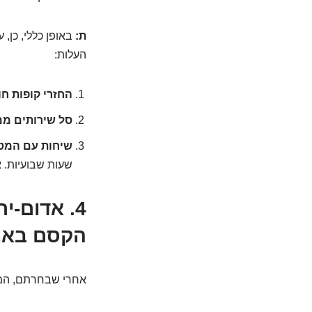
ת:
באופן כללי, כן, 
העלות:
החזרי קופות חו
סל שירותים ממ
שיחות עם המט
שעות שבועיות. א
4.
אדום-יר
הקסם באמ
אחרי שבחרתם, המס