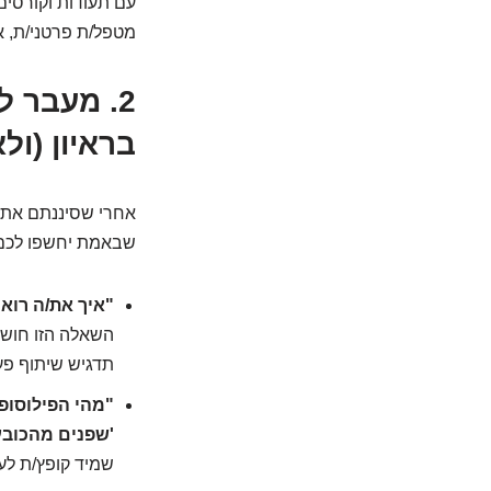
מטפל/ת פרטני/ת, א
2.
בראיון (ול
אחרי שסיננתם את ה
שבאמת יחשפו לכם 
"איך את/ה רואה
השאלה הזו חוש
תדגיש שיתוף פע
"מהי הפילוסופ
'שפנים מהכובע
שמיד קופץ/ת לעו