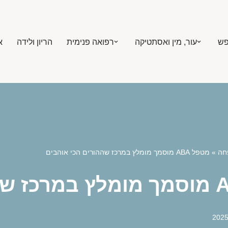
פש
עור, מין ואסתטיקה
רפואה פנימית
הריון ולידה
א
חה
»
מטפל ABA מוסמך מומלץ במרכז שההורים הכי אוהבים