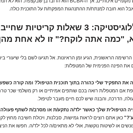
עם תעודות וקורסים מקומיים איכותיים, אך ה-BCBA הוא הדובדבן שבקצפת
בל הוא חובה למנתח/ת ההתנהגות המפקח/ת על התוכנית כולה.
מעבר ללוגיסטיקה: 3 שאלות קריטיות 
א, "כמה אתה לוקח?" זו לא אחת מהן!
רשימה הראשונית, הגיע זמן הראיונות. אל תגיעו לשם בלי שיעורי בי
את הפינה הפנימית של המטפל/ת:
 את התפקיד שלי כהורה בתוך תוכנית הטיפול? ומה קורה כשפשוט
פת אם המטפל/ת רואה בכם שותפים אמיתיים או רק משלמי שכר טרח
ולה, הדרכה, והבנה שיש לכם חיים מעבר לטיפול.
יה הטיפולית שלך כאשר ילד/ה נתקע/ת או מסרב/ת לשתף פעולה
'?"
כאן אתם רוצים לראות גמישות, סבלנות, ויכולת חשיבה מחוץ לק
נשים או לשיטות נוקשות, אולי לא מתאים/ה לכל ילד/ה. חפשו את הניצו