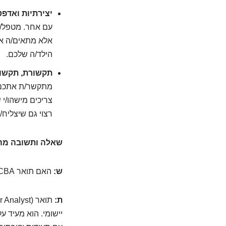
יצירתיות ואדפט
אלא מתאים/ה או
הילד/ה שלכם.
תקשורת, תקשור
מתקשר/ת אתכם ב
צריכים מישהו/י
רצוי גם שיצליח/
שאלה ותשובה מה
ש:
האם תואר BCBA הוא הכרחי? מה ההבדל בינו לבין תארים אחרים?
ת:
יישומי. הוא מעיד 