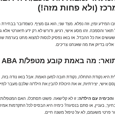
רכז (ולא פחות מזה!)
 תואר והסמכה. זהו מסע אישי, רגיש, ודורש לא רק ידע תיאורטי אלא ג
שעושים את כל ההבדל. אז בואו נפסיק לנסות למצוא מחט בערמת שח
לינו בדיוק את מה שאנחנו צריכים.
ר: מה באמת קובע מטפל/ת ABA מצוין/ת?
ית היא נקודת התחלה, נקודת חובה למען האמת. אבל בואו נודה בזה, 
ם אישי, יצירתיות, או את היכולת להבין את הילד/ה שלכם מעבר למילי
 והכימיה עם הילד/ה:
זו לא קלישאה. פשוט תסתכלו. האם המטפל/
חיוך, בעניין, או סתם בנסיגה? כימיה היא הבסיס לכל התקדמות אמיתי
ר פרטי משעמם, לא על טיפול משנה חיים.