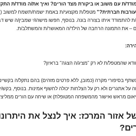
ודד/ת עם משוב או ביקורת מצד הורים? ואיך את/ה מודד/ת התקד
עורבות חברתית?"
מטפל/ת מקצועי/ת באמת ישמח/תשמח למשוב (ג
/ת להתמודד איתו בצורה בונה. בנוסף, חפשו מישהו/י שמבין/ה שיש 
ם – את התמונה הרחבה של הילד/ה המאושר/ת והמשתלב/ת.
ירה:
לוודא שהמטפל/ת לא רק "מציג/ה הצגה" בראיון?
תף בסיפורי מקרה (כמובן, ללא פרטים מזהים) בהם נתקל/ה בקשיים
 על אתגרים ולא רק על הצלחות יכולה לחשוף אמינות. בנוסף, בקש/
יאום מראש ואישור מהמשפחה המטופלת) או שיחה עם הורים ממליצי
 אזור המרכז: איך לנצל את היתרונו
ים?