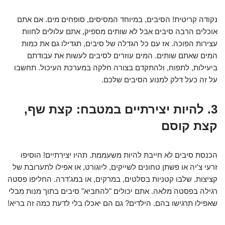
נקודה קריטית! הסיבים, במיוחד המסיסים, סופחים מים. אם אתם
אוכלים הרבה סיבים אבל לא שותים מספיק, אתם עלולים לחוות
עצירות הפוכה. אז עם כל הגדלה של סיבים, תגדילו גם את כמות
המים שאתם שותים. המים עוזרים לסיבים לעשות את עבודתם
ביעילות, לתפוח, ולהתקדם בצורה חלקה במערכת העיכול. תחשבו
על זה כעל דלק למנוע הסיבים שלכם.
3. להיות יצירתיים במטבח: קצת שף,
קצת קוסם
הכנסת סיבים לא חייבת להיות משעממת. תהיו יצירתיים! הוסיפו
זרעי צ'יה או פשתן טחונים לשייקים, ליוגורט, או אפילו לתערובת של
קציצות. שלבו קטניות בסלטים, במרקים, או במג'דרה. החליפו פסטה
רגילה בפסטה מלאה. אתם יכולים "להחביא" סיבים בתוך מנות מבלי
שאפילו תרגישו בהם. הילדים? גם הם יאכלו בלי לדעת כמה זה בריא!