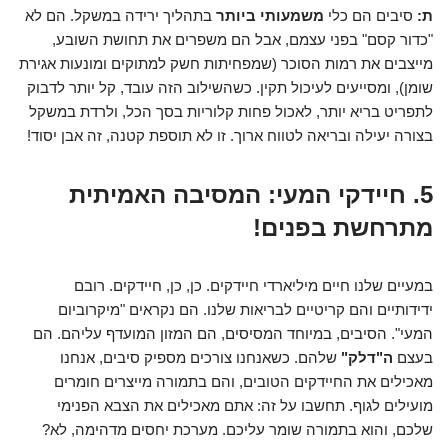
ת:
סיבים הם כלי
משמעותי ביותר
בתהליך ירידה במשקל. הם לא
"כדור קסם" בפני עצמם, אבל הם משפרים את תחושת השובע,
מייצבים את רמות הסוכר (שמפחיתות חשק למתוקים ומונעות אגירת
שומן), ומסייעים לעיכול תקין. כשהשילוב הזה עובד, קל יותר לדבוק
לתפריט בריא יותר, לאכול פחות קלוריות בסך הכל, ולרדת במשקל
בצורה יעילה ובריאה לטווח ארוך. זו לא תוספת קטנה, זה אבן יסוד!
5. חיידקי המעי: המסיבה האמיתית
מתרחשת בפנים!
במעיים שלנו חיים מיליארדי חיידקים. כן, כן, חיידקים. רובם
ידידותיים והם קריטיים לבריאות שלנו. הם נקראים "מיקרוביום
המעי". הסיבים, במיוחד המסיסים, הם המזון המועדף עליהם. הם
בעצם
ה"דלק"
שלהם. כשאנחנו צורכים מספיק סיבים, אנחנו
מאכילים את החיידקים הטובים, והם בתמורה מייצרים חומרים
מועילים לגוף. תחשבו על זה: אתם מאכילים את הצבא הפנימי
שלכם, והוא בתמורה שומר עליכם. מערכת יחסים מדהימה, לא?