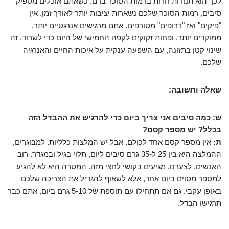
לכך הוא תנודות חדות ברמות הסוכר בדם. כשאתם אוכלים מספיק
סיבים, רמות הסוכר שלכם נשארות יציבות יותר לאורך זמן. אין
"פיקים" ואז "דרופים" מטורפים. אתם מרגישים אנרגטיים יותר,
ממוקדים יותר, ופחות זקוקים לקפה החמישי של היום כדי לשרוד. זה
שינוי קטן בתזונה, עם השפעה ענקית על איכות החיים והאנרגיה
שלכם.
שאלה ותשובה:
ש: כמה סיבים אני צריך ביום כדי להרגיש את ההבדל הזה
בכלל? יש מספר קסם?
ת:
אין מספר קסם אחד לכולם, אבל יש המלצות כלליות. למבוגרים,
ההמלצה היא בין 25 ל-35 גרם סיבים ליום, תלוי בגיל ובמגדר. רוב
האנשים, לצערנו, מגיעים בקושי לחצי מזה. המטרה היא לא להגיע
למספר מסוים ביום אחד, אלא לשאוף להגדיל את הצריכה שלכם
באופן עקבי. גם אם תתחילו עם תוספת של 5-10 גרם ביום, אתם כבר
תרגישו הבדל.