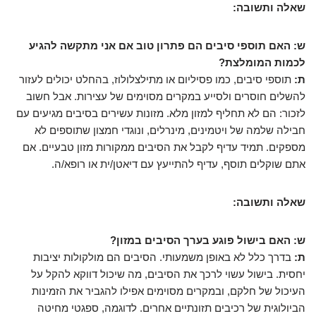
שאלה ותשובה:
ש: האם תוספי סיבים הם פתרון טוב אם אני מתקשה להגיע
לכמות המומלצת?
ת:
תוספי סיבים, כמו פסיליום או מתילצלולוז, בהחלט יכולים לעזור
להשלים חוסרים ולסייע במקרים מסוימים של עצירות. אבל חשוב
לזכור: הם לא תחליף למזון מלא. מזונות עשירים בסיבים מגיעים עם
חבילה שלמה של ויטמינים, מינרלים, ונוגדי חמצון שתוספים לא
מספקים. תמיד עדיף לקבל את הסיבים ממקורות מזון טבעיים. אם
אתם שוקלים תוסף, עדיף להתייעץ עם דיאטן/ית או רופא/ה.
שאלה ותשובה:
ש: האם בישול פוגע בערך הסיבים במזון?
ת:
בדרך כלל לא באופן משמעותי. הסיבים הם מולקולות יציבות
יחסית. בישול עשוי לרכך את הסיבים, מה שיכול דווקא להקל על
העיכול של חלקם, ובמקרים מסוימים אפילו להגביר את הזמינות
הביולוגית של רכיבים תזונתיים אחרים. לדוגמה, ספגטי מחיטה