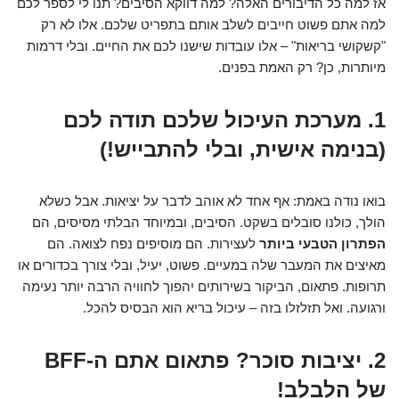
אז למה כל הדיבורים האלה? למה דווקא הסיבים? תנו לי לספר לכם
למה אתם פשוט חייבים לשלב אותם בתפריט שלכם. אלו לא רק
"קשקושי בריאות" – אלו עובדות שישנו לכם את החיים. ובלי דרמות
מיותרות, כן? רק האמת בפנים.
1. מערכת העיכול שלכם תודה לכם
(בנימה אישית, ובלי להתבייש!)
בואו נודה באמת: אף אחד לא אוהב לדבר על יציאות. אבל כשלא
הולך, כולנו סובלים בשקט. הסיבים, ובמיוחד הבלתי מסיסים, הם
הפתרון הטבעי ביותר
לעצירות. הם מוסיפים נפח לצואה. הם
מאיצים את המעבר שלה במעיים. פשוט, יעיל, ובלי צורך בכדורים או
תרופות. פתאום, הביקור בשירותים יהפוך לחוויה הרבה יותר נעימה
ורגועה. ואל תזלזלו בזה – עיכול בריא הוא הבסיס להכל.
2. יציבות סוכר? פתאום אתם ה-BFF
של הלבלב!