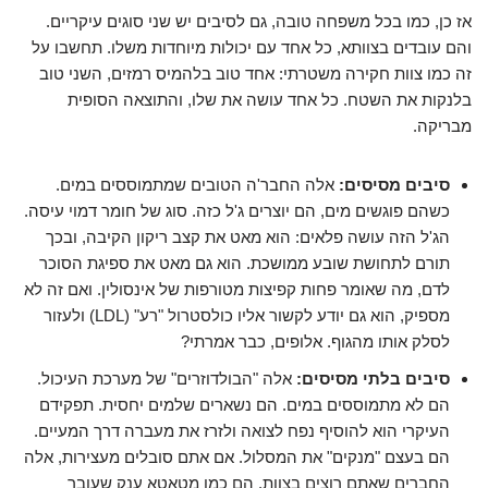
אז כן, כמו בכל משפחה טובה, גם לסיבים יש שני סוגים עיקריים.
והם עובדים בצוותא, כל אחד עם יכולות מיוחדות משלו. תחשבו על
זה כמו צוות חקירה משטרתי: אחד טוב בלהמיס רמזים, השני טוב
בלנקות את השטח. כל אחד עושה את שלו, והתוצאה הסופית
מבריקה.
סיבים מסיסים:
אלה החבר'ה הטובים שמתמוססים במים.
כשהם פוגשים מים, הם יוצרים ג'ל כזה. סוג של חומר דמוי עיסה.
הג'ל הזה עושה פלאים: הוא מאט את קצב ריקון הקיבה, ובכך
תורם לתחושת שובע ממושכת. הוא גם מאט את ספיגת הסוכר
לדם, מה שאומר פחות קפיצות מטורפות של אינסולין. ואם זה לא
מספיק, הוא גם יודע לקשור אליו כולסטרול "רע" (LDL) ולעזור
לסלק אותו מהגוף. אלופים, כבר אמרתי?
סיבים בלתי מסיסים:
אלה "הבולדוזרים" של מערכת העיכול.
הם לא מתמוססים במים. הם נשארים שלמים יחסית. תפקידם
העיקרי הוא להוסיף נפח לצואה ולזרז את מעברה דרך המעיים.
הם בעצם "מנקים" את המסלול. אם אתם סובלים מעצירות, אלה
החברים שאתם רוצים בצוות. הם כמו מטאטא ענק שעובר