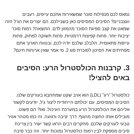
נמאס לכם מנפילות סוכר שמשאירות אתכם עייפים, רעבים
ועצבניים? הסיבים המסיסים כאן בשבילכם. הם יוצרים את הג'ל הזה
שמאט את קצב ספיגת הסוכר מהמזון לדם. התוצאה? רמות סוכר
יציבות יותר. פחות קפיצות דרמטיות. פחות תשוקה למתוק. פחות
עייפות פתאומית. הלבלב שלכם יודה לכם, ובטווח הארוך אתם
מפחיתים את הסיכון לסוכרת סוג 2. מי אמר שאין ארוחות חינם?
3. קרבנות הכולסטרול הרע: הסיבים
באים להציל!
כולסטרול "רע" (LDL) הוא אויב שקט שמתחבא בעורקים שלנו.
הסיבים המסיסים, עם יכולתם הייחודית ליצור ג'ל, יודעים לקשור
אליהם את הכולסטרול הרע במערכת העיכול. ואז? הם פשוט
מובילים אותו החוצה מהגוף. דרך יציבה ורגועה. זה כמו מטהר אוויר
טבעי לעורקים שלכם. מחקרים רבים הראו קשר ישיר בין צריכת
סיבים מספקת לבין רמות כולסטרול נמוכות יותר. וזה כבר סיבה