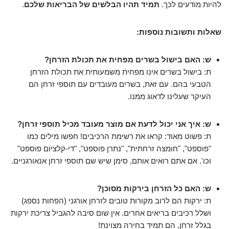
להיות מודעים לכך.
תמיד תהיו הבלשים של הבריאות שלכם
.
שאלות ותשובות נוספות:
ש: האם בישול בשרים מפחית את תכולת הזרחן?
ת: בישול בשרים אינו מפחית משמעותית את תכולת הזרחן
הטבעי בהם. עם זאת, בשרים מעובדים עם תוספי זרחן הם
העיקר שעלינו לדאוג ממנו.
ש: איך אני יכול לדעת אם מוצר מעובד מכיל תוספי זרחן?
ת: פשוט מאוד: קראו את רשימת הרכיבים! חפשו מילים כמו
"פוספט", "חומצה זרחתית", "נתרן פוספט", "די-קלציום פוספט"
וכו'. אם אתם רואים אותם, סימן שיש שם תוספי זרחן אנאורגניים.
ש: האם כל הזרחן בירקות מסוכן?
ת: ירקות הם לרוב מקורות טובים לזרחן אורגני (הפחות נספג)
ושלל רכיבים בריאים אחרים. אין שום סיבה להגביל צריכת ירקות
בגלל זרחן, הם תמיד בחירה מצוינת!