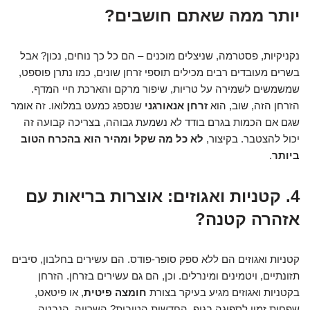
יותר ממה שאתם חושבים?
נקניקיות, פסטרמה, שניצלים מוכנים – הם כל כך נוחים, נכון? אבל
בשרים מעובדים רבים מכילים תוספי זרחן שונים, כמו נתרן פוספט,
שמשמשים לשמירה על טריות, שיפור מרקם והארכת חיי המדף.
הזרחן הזה, שוב, הוא
זרחן אנאורגני
שנספג כמעט במלואו. זה אומר
שגם אם הכמות בגרם בודד לא נשמעת גבוהה, בצריכה קבועה זה
יכול להצטבר. בקיצור,
לא כל מה שקל ומהיר הוא בהכרח הטוב
ביותר
.
4. קטניות ואגוזים: אוצרות בריאות עם
אזהרה קטנה?
קטניות ואגוזים הם ללא ספק סופר-פודס. הם עשירים בחלבון, סיבים
תזונתיים, ויטמינים ומינרלים. וכן, הם גם עשירים בזרחן. הזרחן
בקטניות ואגוזים מגיע בעיקר בצורת
חומצה פיטית
, או פיטאט,
שפחות זמין לספיגה בגוף. החדשות הטובות? השרייה, הנבטה