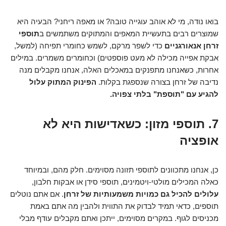
בואו נודה, מי לא אוהב עוגייה טובה? או מאפה ריחני? הבעיה היא
שמוצרים רבים בתעשיית המאפים והמתוקים משתמשים ב
תוספי
זרחן אנאורגניים
כדי לשפר מרקם, לשמש כחומרי תפיחה (למשל,
אבקת אפייה מכילה לא מעט פוספטים) וכחומרים משמרים. במילים
אחרות, כשאנחנו מתפנקים במאכלים האלה, אנחנו מקבלים מנה
נדיבה של זרחן בצורה שנספגת בקלות.
הפינוק המתוק עלול
להגיע עם "תוספת" בלתי צפויה.
7. תוספי מזון: כשאדישות היא לא
אופציה
כן, אנחנו מתכוונים לתוספי תזונה מסוימים. חלק מהם, ובמיוחד
כאלה המכילים מולטי-ויטמינים, תוספי סידן או אבקות חלבון,
עלולים להכיל גם כמויות משמעותיות של זרחן
. אם אתם נוטלים
תוספים, כדאי תמיד לבדוק את התווית ולהבין מה אתם באמת
מכניסים לגוף. במקרים מסוימים, ייתכן ואתם מקבלים עודף מבלי