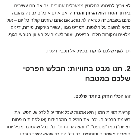
לא צריך להימנע לחלוטין ממאכלים אהובים, גם אם הם עשירים
בזרחן.
הסוד הוא הגיוון והמידה
. אם אתם אוכלים גבינה צהובה
פעם בשבוע, זה כנראה לא נורא. אם אתם שותים קולה כל יום – אולי
כדאי לחשוב על חלופות. תפריט מגוון, עשיר בירקות, פירות, דגנים
מלאים ומקורות חלבון בריאים, יעזור לשמור על האיזון הטבעי בגוף.
תנו לגוף שלכם
לרקוד בכיף
, אל תכבידו עליו.
2. תנו מבט בתוויות: הבלש הפרטי
שלכם במטבח
זהו
הכלי החזק ביותר שלכם
.
קריאת תוויות המזון היא אמנות שכל אחד יכול לרכוש. חפשו את
רשימת הרכיבים. זכרו את המילים המפחידות (או לפחות ה"פחות
רצויות") כמו "פוספט", "חומצה זרחתית" וכו'. ככל שהמוצר מכיל יותר
חומרים משמרים ותוספים, כך גדל הסיכוי שהוא עשיר בזרחן