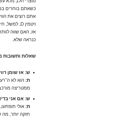
מוצרי חלב מלא עשיר
כשאתם בוחרים במוצ
אתם רוצים את הוויט
ויטמין D, למשל, חיוני לבריאות העצמות, מערכת החיסון ואפילו למצב הרוח.
אז, האם שווה לוותר
כנראה שלא.
שאלות ותשובות מ
ש: אז שומן רוו
ת:
הוא לא ה"רע 
ממטריצה מורכב
ש: אם אני בדיא
ת:
אולי תופתעו,
חזקה יותר, מה 