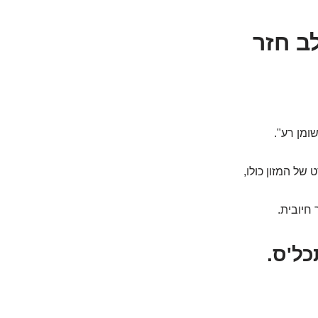
ב חזר
ומן רע".
של המזון כולו,
חיובית.