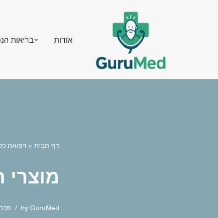
Skip
אודות
בריאות הנ
to
content
דף הבית
»
רפואה כל
מוצרי ח
GuruMed
by
פברואר 7