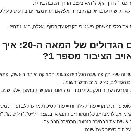
 כמו "הדרך הקלה" היא בעצם הדרך הטובה ביותר.
א רק שתדעו בדיוק מה לבחור, אלא גם תהיו מצוידים בידע שיפיל ל
את כללי המשחק, פשוט כי תקראו עד הסוף. יאללה, בואו נתחיל.
המיתוסים הגדולים של ה
יב הציבור מספר 1?
זוכרים את שנות ה-80 וה-90? תקופה שבה הכל היה צבעוני, המוזיקה הייתה רועשת, ו
 הגדולים, צץ לו אויב חדש: השומן.
ם ואנרגיה שהיה חלק בלתי נפרד מהתזונה האנושית במשך אלפי שנים, 
וט: פחות שומן = פחות קלוריות = פחות סיכון למחלות לב ופחות משק
גיוני, אפילו מבריק. כל המקררים התמלאו במוצרי "לייט", "דל שומן", "
 עושים את הבחירה הנכונה, הבחירה הבריאה.
 היה סיפור קצת שונה.