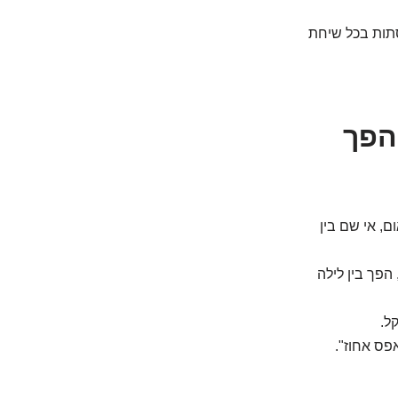
סתות בכל שיחת
מאה ה-20: איך הפך
פתאום, אי שם בין
הפך בין לילה
ל.
אפס אחוז".