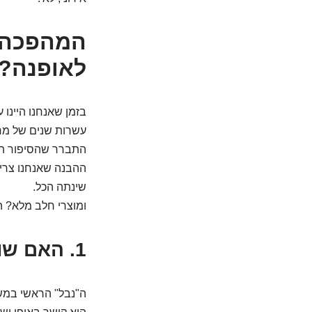
המהפכה 
לאופנה?
בזמן שאנחנו היינו 
עשרות שנים של מחק
התברר שהסיפור הר
ההבנה שאנחנו צריכ
שינתה הכל.
ומוצרי חלב מלא? ה
1. האם שומן רווי באמת כזה נורא? בואו נדבר תכל'ס.
ה"נבל" הראשי במש