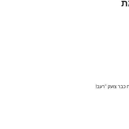
ת
ח כבר צועק "רעב!