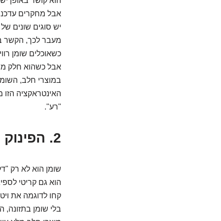
הוא קושר באופן ישי
אבל מחקרים עדכני
יש סוגים שונים של 
מעבר לכך, הקשר בי
כשאוכלים שומן רווי
אבל כשהוא חלק מתז
במוצרי חלב, השומן 
האינטראקציה הזו מ
"רע".
2. הפינוק שהופך ליתרון: מה עם ויטמינים וספיגה?
שומן הוא לא רק "דל
הוא גם קריטי לספיג
קחו לדוגמה את ויטמינים A, D, E ו-K. א
בלי שומן בתזונה, 