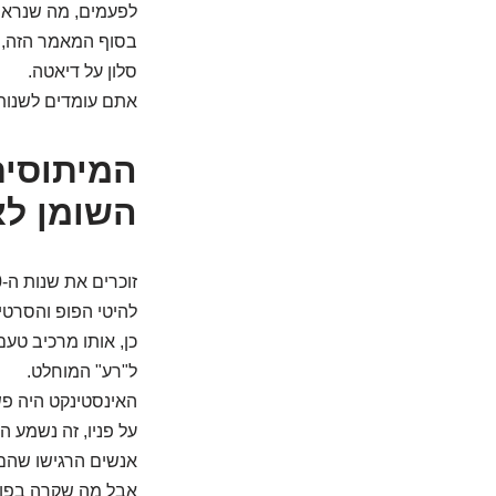
לפעמים, מה שנראה
בסוף המאמר הזה, ל
סלון על דיאטה.
אתם עומדים לשנות 
השומן לאו
להיטי הפופ והסרטים
כן, אותו מרכיב טע
ל"רע" המוחלט.
האינסטינקט היה פש
על פניו, זה נשמע ה
אנשים הרגישו שהם
אבל מה שקרה בפועל