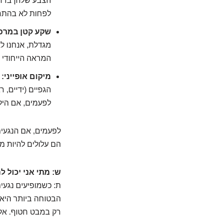
הצבע שלהן בדרך 
לפחות לא בהתח
שקע קטן במרכז (bilication
מגדלת, אנחנו לא
המראה הייחודי 
מיקום אופייני:
ה
הגפיים (ידיים, 
לפעמים, אם היל
לפעמים, אם הנגעים 
הם עלולים להיות מע
ש: מתי אני יכול 
ת: כשמופיעים נגעי
הבטוחה ביותר היא, 
רק במבט חטוף. אל 