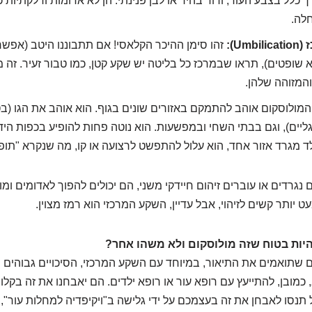
כלל בצבע העור, ורוד בהיר או לבן פנינתי. הן לא אדומות ודלקתיות כמ
לה.
Um):
זהו סימן ההיכר הקלאסי! אם תתבוננו היטב (אפשר
 שופטים), תראו שבמרכז כל בליטה יש שקע קטן, כמו טבור זעיר. זה מ
והמזוהה שלהן.
מולוסקום אוהב להתמקם באזורים שונים בגוף. הוא אוהב את הגו (בטן
רגליים), וגם בבתי השחי ובמפשעות. הוא נוטה פחות להופיע בכפות הידי
ד מגרד אזור אחד, הוא עלול להתפשט לרצועה או קו, מה שנקרא "תופ
נגרדים או עוברים זיהום חיידקי משני, הם יכולים להפוך לאדומים ומו
ט יותר קשים לזיהוי, אבל עדיין, השקע המרכזי הוא רמז מצוין.
להיות בטוח שזה מולוסקום ולא משהו אחר?
ם שתואמים את התיאור, במיוחד עם השקע המרכזי, הסיכויים גבוהים 
כמובן, להתייעץ עם רופא עור או רופא ילדים. הם יאבחנו את זה בקל
תנסו לאבחן את זה בעצמכם על ידי גלישה ב"ויקיפדיה למחלות עור",