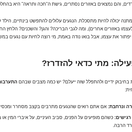
דים, והם נמצאים באזורים נסתרים, גישת ה"חכה ותראה" היא בהחלט
מתנה יכולה להיות מתסכלת. הנגעים עלולים להתפשט בינתיים, הילד ע
עצמו באזורים אחרים), ומה לגבי הבריכה? והגן? והשכנים? הלחץ ה
 יפתור את עצמו, אבל בואו נודה באמת, מי רוצה לחיות עם נגעים במש
ילה: מתי כדאי להזדרז?
 בחיבוק ידיים ולהתפלל שזה ייעלם? יש כמה מצבים שבהם
התערבות
ית:
ה ונרחבת:
אם אתם רואים שהנגעים מתרבים בקצב מסחרר ומכסים 
רגישים:
כשהם מופיעים על הפנים, סביב העיניים, על איברי המין או
רד הרבה.