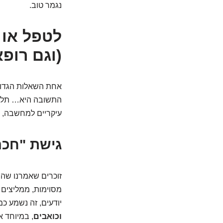
נגמר טוב.
לטפל או 
(וגם רופא
אחת השאלות הגדולו
התשובה היא… תלוי. 
עיקריים למחשבה, ול
גישת "חכה
זוכרים שאמרנו שהמ
מסוימות, ממליצים ל
יודעים, זה נשמע כמ
וכואבים
, במיוחד א