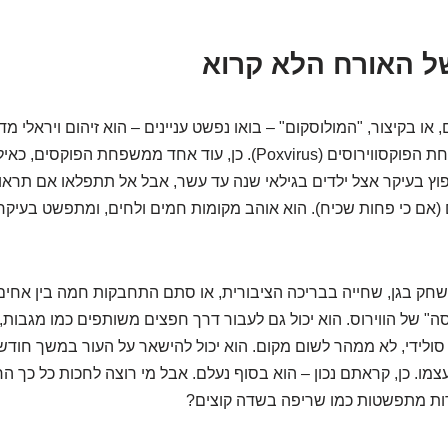
ל האורח הלא קרוא
, או בקיצור, "המולוסקום" – בואו נפשט עניינים – הוא זיהום ויראלי מ
לו הוא וירוס ממשפחת הפוקסווירוסים (Poxvirus). כן, עוד אחד ממשפחת הפ
פוץ בעיקר אצל ילדים בגילאי שנה עד עשר, אבל אל תתפלאו אם תראו 
(אם כי פחות שכיח). הוא אוהב מקומות חמים ולחים, ומתפשט בעיקר
ק בגן, שחייה בבריכה הציבורית, או סתם התחבקות חמה בין אחים –
ה" של הווירוס. הוא יכול גם לעבור דרך חפצים משותפים כמו מגבות, 
 סולידי, לא ממהר לשום מקום. הוא יכול להישאר על העור במשך חודשי
מו. כן, קראתם נכון – הוא בסוף נעלם. אבל מי רוצה לחכות כל כך ה
ות מתפשטות כמו שריפה בשדה קוצים?