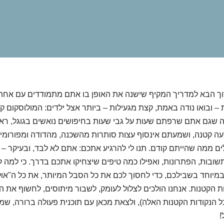
ברוך הבא למדריך המקיף שישנה את האופן בו אתם מתמודדים עם אחת
– ובואו נודה באמת, קצת מגעילות – ביותר אצל ילדים: המולוסקום קונ
 שגם אתם שרפתם שעות על גבי שעות בחיפושים נואשים בגוגל, ראי
עה קטנה, ושמעתם אינסוף עצות סותרות מהשכנה, מהדודה ומפורומי
ם ממה שהייתם קודם. תנו לי להרגיע אתכם: אתם לא לבד, ובעיקר –
שובות, הפתרונות, ואפילו כמה טיפים שיצחיקו אתכם בדרך. כי למה 
יוחד בשבילכם, כדי לחסוך לכם את כל הסבל המיותר, את כל ה"אולי
ת הקטנות. אנחנו הולכים לצלול לעומק, לשבור מיתוסים, לחשוף את 
 הנקודות הקטנות האלה), ולצאת מכאן עם תוכנית פעולה ברורה, שמח
!