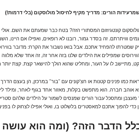
מרעידות הורים: מדריך מקיף לחיסול מולוסקום (בלי דרמות!)
לוסקום קונטגיוזום המסתורי הזה? בטח כבר שמעתם את השם. אולי א
ים ווויתרתם. זה בסדר גמור, רובנו לא רופאים, ואפילו אם היינו, השם
 שמטרתו להפחיד אתכם. אבל בואו נשבור את הקרח: מדובר בווירוס. 
ווירוסים שמפילים את הילדים שלנו בזה אחר זה, זה אחד שלא מלווה ב
ט, מתיישב לו על העור, ומחליט שהוא הולך להישאר קצת. קצת יותר מ
ות כמו פנינים קטנות או חצ'קונים עם "בור" במרכזן, הן בעצם הדרך 
וא אוהב חברה. הוא מתפשט בקלות, מאזור אחד בגוף לאחר, ומילד לילד
 מעצבן ומתסכל עבור הורים שמנסים לשמור על הילדים שלהם סטרילי
 כדי להפוך אתכם למאסטרים בלשלוט בו, ואולי אפילו לצחוק לו בפנים
לל הדבר הזה? (ומה הוא עושה ל