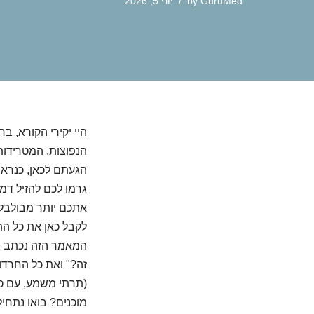
GuruMed
by
יוני 5, 2026
היי יקירי הקורא, 
הנפוצות, המטרידות 
הגעתם לכאן, כנראה
גרמו לכם להזיל דמ
אתכם יותר מבולבלי
לקבל כאן את כל הת
המאמר הזה נכתב במ
זה?" ואת כל החרדו
(תרתי משמע, עם כל
מוכנים? בואו נתחיל