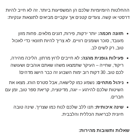
ההחלטות היומיומיות שלכם הן המשפיעות ביותר. זה לא חייב להיות
דרסטי או קשה.
צעדים קטנים אך עקביים
מביאים לתוצאות ענקיות:
תזונה חכמה:
יותר ירקות, פירות, דגנים מלאים. פחות מזון
מעובד, סוכר ושומנים רוויים. לא צריך להיות תזונאי כדי לאכול
טוב, רק לשים לב.
פעילות גופנית מהנה:
לא חייבים לרוץ מרתון. הליכה מהירה,
ריקוד, שחייה – העיקר שתמצאו משהו שאתם אוהבים ושעושה
לכם טוב. 30 דקות רוב ימות השבוע זה כבר הישג מדהים!
ניהול מתחים:
נשמע כמו קלישאה, אבל סטרס הורג. מצאו את
השיטות שלכם להירגע – יוגה, מדיטציה, קריאת ספר טוב, זמן עם
חברים.
שינה איכותית:
תנו ללב שלכם לנוח כמו שצריך. שינה טובה
חיונית לבריאות הכללית והלבבית.
שאלות ותשובות מהירות: