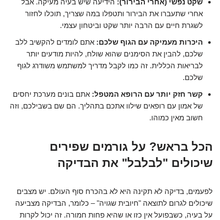
שקט נפשי (אחרי הבירור):
הידיעה שיש בעיה מעיקה. אבל
אחרי שתעברו את הבירור ותטפלו במה שצריך, תוכלו לחזור
לשגרת חיים עם הרבה יותר שקט וביטחון עצמי.
היכרות מעמיקה עם הגוף שלכם:
אתם לומדים להקשיב ללב
שלכם, להבין את הסימנים שהוא שולח, להיות מודעים יותר
לבריאות הכללית.
זה כמו לקבל מדריך למשתמש משודרג לגוף
שלכם
.
קשר חזק יותר עם הרופא המטפל:
אתם בונים מערכת יחסים
של אמון עם רופאים שילוו אתכם בתהליך. הם שם בשבילכם, וזה
חשוב מאין כמוהו.
הכל בראש? על גורמים שפירים
שיכולים "לבלבל" את הבדיקה
לפעמים, בדיקה לא תקינה היא
לא בהכרח סוף העולם
. יש מצבים
שיכולים לגרום לתוצאה "חיובית שגויה" – כלומר, הבדיקה מצביעה
על בעיה, כשבפועל אין כזו או שהיא פחות חמורה. זה יכול לקרות