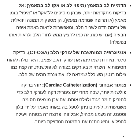
הדמיית לב במאמץ (מיפוי לב או אקו לב במאמץ):
אלו
בדיקות מתקדמות יותר, שבהן מוסיפים לל"אקו" או "מיפוי" בזמן
מאמץ (או תרופה שמדמה מאמץ). הן מספקות תמונה ויזואלית
של זרימת הדם לשריר הלב, ומאפשרות לראות באמת איפה
הבעיה (אם יש כזו). זה כמו להציץ ממש לתוך הלב ולראות אותו
בפעולה!
אנגיוגרפיה ממוחשבת של עורקי הלב (CT-CGA):
בדיקת
סי.טי. מיוחדת שמדגימה את עורקי הלב עצמם. היא יכולה לזהות
חסימות או היצרויות בעורקים בצורה לא פולשנית.
זה קצת כמו
צילום רנטגן משוכלל שמראה לנו את צנרת המים של הלב
.
צנתור אבחוני (Cardiac Catheterization):
זוהי בדיקה
פולשנית יותר, שבה מחדירים צינורית דקה לעורקי הלב כדי
להזריק חומר ניגוד ולצלם אותם. אם אכן מוצאים חסימה
משמעותית, לעיתים ניתן לטפל בה באותו מעמד על ידי בלון
וסטנט. זה נשמע מבהיל, אבל זוהי פרוצדורה בטוחה ויעילה
להפליא, והיא נותנת את התמונה המדויקת ביותר.