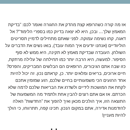
אז מה קורה כשהרופא קצת מהדק את החגורה ואומר לכם: "בדיקת
המאמץ שלך… ובכן, היא לא יצאה בדיוק כמו בספרי הלימוד"? אל
דאגה, קחו נשימה עמוקה. לפני שאתם מתחילים לדמיין תסריטים
הוליוודיים (אנחנו יודעים איך המוח עובד), בואו נשים את הדברים על
השולחן. העובדה שבדיקת מאמץ לא תקינה, היא ממש לא סוף
הסיפור. למעשה, היא הרבה יותר כמו
תחילתה
של עלילה מרתקת,
כזו שבה אתם הגיבורים, הרופאים הם הבלשים המבריקים, והפרס?
חיים ארוכים, בריאים ומלאים יותר. כן, קראתם נכון. זה יכול להיות
אחד הרגעים הכי משמעותיים בחיים שלכם, רגע שמזמין אתכם
לקחת את המושכות לידיים ולשדרג את הבריאות שלכם לרמה שלא
הכרתם. אז אם אתם רוצים להבין אחת ולתמיד מה המשמעות של
התוצאה הזו, איך הולכים מכאן ואיך להפוך את "החדשות" האלה
להזדמנות אדירה, אתם במקום הנכון. תכינו קפה, תתרווחו, כי הולך
להיות מעניין!