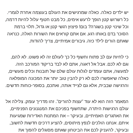
יש ילדים כאלה. כאלה שמרגישים את העולם בעוצמה אחרת לגמרי.
כל רשרוש קטן הופך לרעש אימים, כל מבט חטוף עלול להיות דרמה,
וכל שינוי קטן בשגרה? בום! פיצוץ רגשי קטן או גדול, תלוי ברמת
הסוכר בדם באותו רגע. אם אתם קוראים את השורות האלה, כנראה
שאתם הורים לילד כזה. גיבורים אמיתיים, צריך להודות.
כי לחיות עם לב פתוח וחשוף כל כך לעולם זה לא פשוט. לא להם,
וגם לא לכם. אבל אל דאגה, אתם לא לבד בריקוד המורכב הזה.
למעשה, אתם עומדים לגלות עולם שלם של תובנות וכלים מעשיים,
כאלה שיאפשרו לכם לא רק להבין טוב יותר את המכונה המופלאה
והרגישה שבבית, אלא גם לצייד אותה, ואתכם, בסופר-כוחות חדשים.
המאמר הזה הוא לא עוד "עצות להורים". זהו מדריך עומק. צלילה אל
עולם הרגישות היתרה, שתחשוף בפניכם את המנגנונים הפנימיים,
את האתגרים האמיתיים, ובעיקר – את המתנות האדירות שמגיעות
איתם. אנחנו הולכים לנפץ מיתוסים, להציע דרכים חדשות לחשוב,
ובעיקר, להעניק לכם את הביטחון שאתם מסוגלים להפוך את