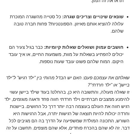
תראו את זה המון.
שונאים שינויים וצריכים שגרה:
כל סטייה מהשגרה המוכרת
עלולה להוציא אותם מאיזון. הספונטניות? פחות חברה טובה
שלהם.
חושבים עמוק ושואלים שאלות קיומיות:
כבר בגיל צעיר הם
יכולים להפתיע בשאלות על מוות, משמעות החיים, או איך עובד
היקום. המוח שלהם פשוט עובד שעות נוספות.
שאלתם את עצמכם פעם: האם יש הבדל מהותי בין "ילד רגיש" ל"ילד
ביישן" או "ילד חרדתי"?
זו שאלה מעולה, והתשובה היא כן, בהחלט! בעוד שילד ביישן עשוי
להימנע ממצבים חברתיים וילד חרדתי חווה פחד ודאגה מוגזמים, ילד
רגיש חווה את העולם בעוצמה רבה יותר דרך כל החושים. ביישנות
וחרדה יכולות להיות תוצאה של רגישות יתרה, אבל הרגישות היא
השורש, התכונה המולדת שמשפיעה על הדרך בה הם מגיבים לכל
דבר. זה לא שהם בהכרח פוחדים, אלא שהם מוצפים. תחשבו על זה