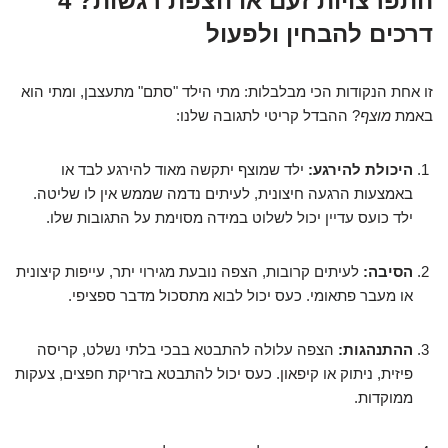
התפרצויות זעם או הצפת רגשות? 4
דרכים להבחין ולפעול
זו אחת הנקודות הכי מבלבלות: מתי הילד "סתם" מתעצבן, ומתי הוא
באמת
מוצף
? ההבדל קריטי לתגובה שלנו:
היכולת להירגע:
ילד שמוצף יתקשה מאוד להירגע לבד או
באמצעות הרגעה חיצונית, לעיתים נדמה שממש אין לו שליטה.
ילד כועס עדיין יכול לשלוט במידה מסוימת על התגובות שלו.
הסיבה:
לעיתים קרובות, הצפה נובעת מגירוי יתר, עייפות קיצונית
או מעבר פתאומי. כעס יכול לבוא מתסכול מדבר ספציפי.
ההתנהגות:
הצפה עלולה להתבטא בבכי בלתי נשלט, קריסה
פיזית, ניתוק או קיפאון. כעס יכול להתבטא בזריקת חפצים, צעקות
ממוקדות.