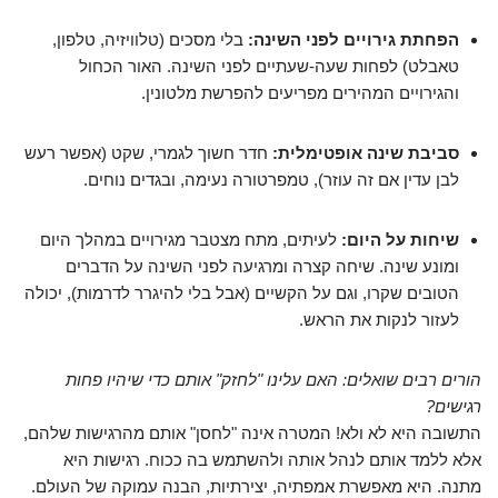
הפחתת גירויים לפני השינה:
בלי מסכים (טלוויזיה, טלפון,
טאבלט) לפחות שעה-שעתיים לפני השינה. האור הכחול
והגירויים המהירים מפריעים להפרשת מלטונין.
סביבת שינה אופטימלית:
חדר חשוך לגמרי, שקט (אפשר רעש
לבן עדין אם זה עוזר), טמפרטורה נעימה, ובגדים נוחים.
שיחות על היום:
לעיתים, מתח מצטבר מגירויים במהלך היום
ומונע שינה. שיחה קצרה ומרגיעה לפני השינה על הדברים
הטובים שקרו, וגם על הקשיים (אבל בלי להיגרר לדרמות), יכולה
לעזור לנקות את הראש.
הורים רבים שואלים: האם עלינו "לחזק" אותם כדי שיהיו פחות
רגישים?
התשובה היא לא ולא! המטרה אינה "לחסן" אותם מהרגישות שלהם,
אלא ללמד אותם לנהל אותה ולהשתמש בה ככוח. רגישות היא
מתנה. היא מאפשרת אמפתיה, יצירתיות, הבנה עמוקה של העולם.