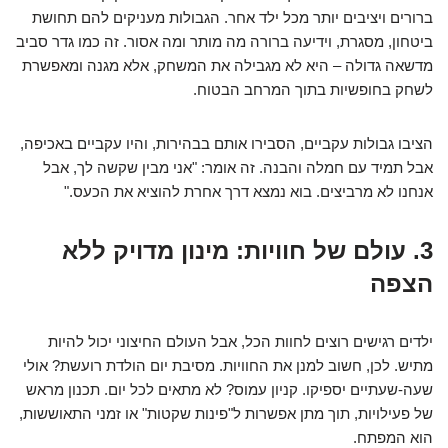
ברורים ויציבים יותר מכל ילד אחר. הגבולות מעניקים להם תחושת
ביטחון, מסגרת, וידיעה ברורה מה מותר ומה אסור. זה כמו גדר סביב
מדשאה גדולה – היא לא מגבילה את המשחק, אלא מגנה ומאפשרת
לשחק בחופשיות בתוך המרחב הבטוח.
הציבו גבולות עקביים, הסבירו אותם בבהירות, והיו עקביים באכיפה,
אבל תמיד עם חמלה והבנה. זה אומר: "אני מבין שקשה לך, אבל
אנחנו לא מרביצים. בוא נמצא דרך אחרת להוציא את הכעס."
3. עולם של חוויות: מינון מדויק ללא
הצפה
ילדים רגישים רוצים לחוות הכל, אבל העולם החיצוני יכול להיות
מתיש. לכן, חשוב למנן את החוויות. מסיבת יום הולדת רועשת? אולי
שעה-שעתיים יספיקו. קניון עמוס? לא מתאים לכל יום. תכנון מראש
של פעילויות, תוך מתן אפשרות ל"פינות שקטות" או זמני התאוששות,
הוא המפתח.