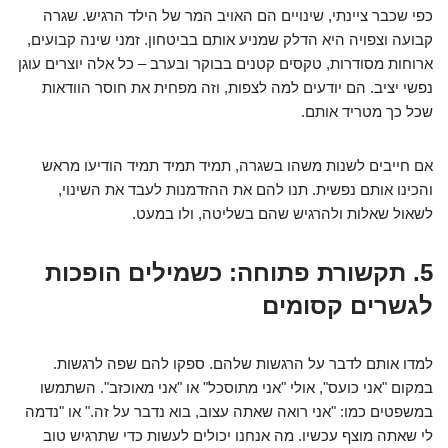
כפי שכבר ציינתי, שינויים הם האויב המר של הילד הרגיש. שגרה
קבועה וצפויה היא הדלק שמניע אותם בביטחון. זמני שינה קבועים,
ארוחות מסודרות, טקסים קטנים בבוקר ובערב – כל אלה יוצרים עוגן
נפשי יציב. הם יודעים למה לצפות, וזה מפחית את חוסר הוודאות
שכל כך מטריד אותם.
אם חייבים לשנות משהו בשגרה, תמיד תמיד תמיד הודיעו מראש
והכינו אותם נפשית. תנו להם את ההזדמנות לעבד את השינוי,
לשאול שאלות ולהרגיש שהם בשליטה, ולו במעט.
5. תקשורת פתוחה: כשמילים הופכות
לגשרים קסומים
למדו אותם לדבר על הרגשות שלהם. ספקו להם שפה לרגשות.
במקום "אני כועס", אולי "אני מתוסכל" או "אני מאוכזב". השתמשו
במשפטים כמו: "אני רואה שאתה עצוב, בוא נדבר על זה." או "נדמה
לי שאתה מוצף עכשיו. מה אנחנו יכולים לעשות כדי שתרגיש טוב