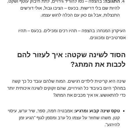
התגובה:
בהצפה – נסו להוריד גירויים, לתת חיבוק עוטף ושקט,
להיות שם בלי דרישות. בכעס – הציבו גבול, אולי דורשים
התנצלות, אבל גם כאן עם הכלה לרגש עצמו.
העיקרון המנחה: בהצפה – תהיו רכים ומכילים. בכעס – תהיו
אסרטיביים ומכוונים.
הסוד לשינה שקטה: איך לעזור להם
לכבות את המתג?
שינה היא קריטית לילדים רגישים. המוח שלהם עובד כל כך קשה
במהלך היום בעיבוד כל הגירויים, שהם זקוקים לשינה איכותית יותר
כדי להתאושש. אז איך מכבים את המתג?
טקס שינה קבוע ומרגיע:
אמבטיה חמה, ספר, שיר ערש, עיסוי
קטן. משהו שחוזר על עצמו כל ערב ומסמן לגוף "הגיע זמן
להירגע".