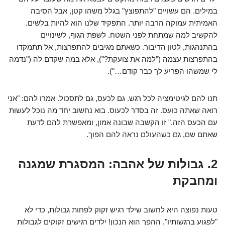
במילים. הם עשויים "להתפוצץ" בגלל משהו קטן, אבל הסיבה
האמיתית עמוקה הרבה יותר. התפקיד שלנו הוא להיות בלשים.
להקשיב למה שמתחת לפני השטח. לשפת הגוף, לשינויים
בהתנהגות, לטון הדיבור. כשאתם מגיבים להתפרצות, אל תתמקדו
בהתפרצות עצמה ("למה את צועקת?"), אלא במה שקדם לה ("נדמה
לי שמשהו הפריע לך כבר קודם…").
תנו להם לגיטימציה לכל רגש. גם לכעס, גם לתסכול. אמרו להם: "אני
רואה שאתה כועס. זה בסדר לכעוס. בוא נחשוב יחד מה נוכל לעשות
עם הכעס הזה." זו הקשבה שבונה אמון, ומאפשרת להם לדעת
שאתם שם, גם כשהעולם נראה להם הפוך.
2. גבולות של אהבה: המסגרת שמגנה
ומחבקת
טעות נפוצה היא לחשוב שילד רגיש זקוק לפחות גבולות, כדי לא
"לפגוע ברגשותיו". ההפך הוא הנכון! ילדים רגישים זקוקים לגבולות