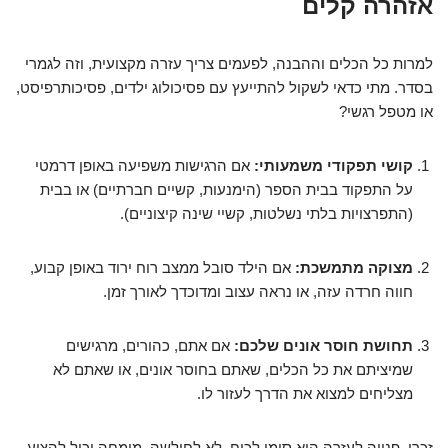
אזהרה קלים
למרות כל הכלים וההבנה, לפעמים צריך עזרה מקצועית, וזה לגמרי
בסדר. מתי כדאי לשקול להתייעץ עם פסיכולוג ילדים, פסיכותרפיסט,
או מטפל רגשי?
קושי תפקודי משמעותי:
אם הרגישות משפיעה באופן דרמטי
על התפקוד בבית הספר (הימנעות, קשיים חברתיים) או בבית
(התפרצויות בלתי נשלטות, קשיי שינה קיצוניים).
מצוקה מתמשכת:
אם הילד סובל ממצב רוח ירוד באופן קבוע,
חווה חרדה עזה, או נראה עצוב ומדוכדך לאורך זמן.
תחושת חוסר אונים שלכם:
אם אתם, כהורים, מרגישים
שמיציתם את כל הכלים, שאתם בחוסר אונים, או שאתם לא
מצליחים למצוא את הדרך לעזור לו.
זכרו, פנייה לעזרה היא סימן לכוח, לא לחולשה. מומחה יכול להציע