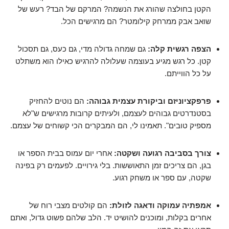
הקטן בחולצה שהורג את הנשמה? המרקם של הבד? רעש של
שואב אבק ממרחק קילומטר? הם מרגישים הכל.
הצפה רגשית קלה:
גם שמחה גדולה מדי, גם כעס, גם תסכול
קטן. כל רגש מגיע בעוצמה שעלולה להרגיש כאילו הוא משתלט
על כל הווייתם.
פרפקציוניזם וביקורת עצמית גבוהה:
הם נוטים להחזיק
בסטנדרטים גבוהים לעצמם, ולעיתים קרובות מרגישים ש"לא
מספיק טובים". תאמינו לי, הם המבקרים הכי קשוחים של עצמם.
צורך בסביבה רגועה ושקטה:
אחרי יום עמוס בבית הספר או
בגן, הם צריכים זמן התאוששות. בלי גירויים. לפעמים רק בפינה
שקטה, עם ספר או משחק רגוע.
אמפתיה עמוקה ודאגה לזולת:
הם קולטים מצבי רוח של
אחרים בקלות, ומוכנים להושיט יד. הלב שלהם פשוט גדול, ואתם