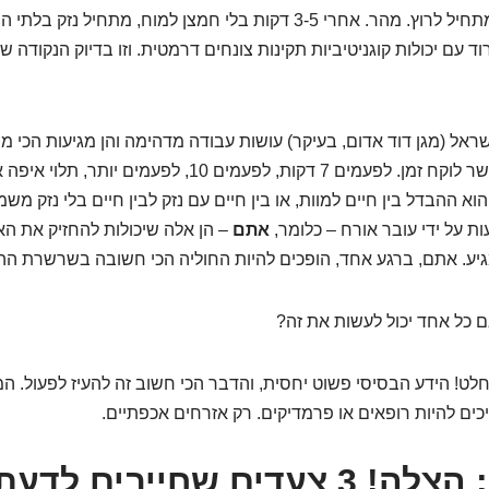
וד עם יכולות קוגניטיביות תקינות צונחים דרמטית. וזו בדיוק הנקודה 
אל (מגן דוד אדום, בעיקר) עושות עבודה מדהימה והן מגיעות הכי 
גם ההכי מהר שאפשר לוקח זמן. לפעמים 7 דקות, לפעמים 10, לפע
הוא ההבדל בין חיים למוות, או בין חיים עם נזק לבין חיים בלי נזק מש
ת על ידי עובר אורח – כלומר,
אתם
– הן אלה שיכולות להחזיק את ה
יע. אתם, ברגע אחד, הופכים להיות החוליה הכי חשובה בשרשרת הה
 כל אחד יכול לעשות את זה?
ט! הידע הבסיסי פשוט יחסית, והדבר הכי חשוב זה להעיז לפעול. המ
ים להיות רופאים או פרמדיקים. רק אזרחים אכפתיים.
המשימה: הצלה! 3 צעדים שחייבים לד