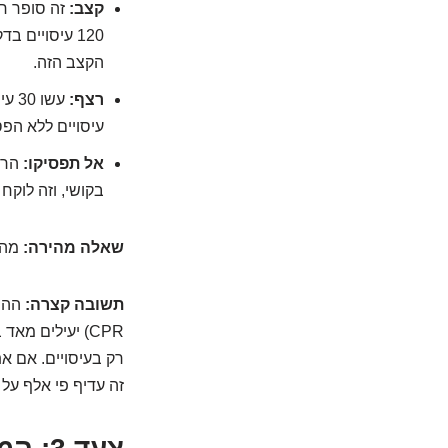
קצב:
הקצב הזה.
רצף:
עשו
עיסויים ללא הפ
אל תפסיקו:
הרע
בקושי, וזה לוקח
שאלה מהירה:
מה 
תשובה קצרה:
CPR) יעילים 
רק בעיסויים. אם אתם מיומנים ו
זה עדיף פי אלף על