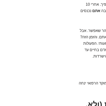
לעבוד, שעון החול מתחיל לרוץ. מהר. אחרי 3-5 דקות בלי חמצן למוח, מתחיל נזק בלתי הפיך. אחרי 10
שבה
אתם
נכנסים
מהר שאפשר. אבל
מים יותר, תלוי איפה אתם. והזמן הזה?
מעותי. הפעולות
אדם בחיים עד
ישרדות.
וקד הרפואי ינחה
עת (ולא,