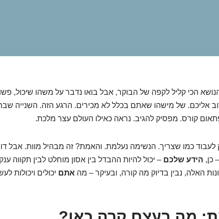
א הנושא הכי קליל לקפה של הבוקר, אבל בואו נדבר על משהו שיכול, פש
וב אליכם. של מישהו שאתם בכלל לא מכירים. הרגע הזה. השנייה שב
תאום קורס. מפסיק להגיב. נראה כאילו העולם עצר מלכת.
עבוד כמו שצריך. הנשימה נעלמת. והאמת? זה מבהיל מוות. אבל דוו
 כן,
הידע שלכם
– יכול להיות ההבדל בין אסון מוחלט לבין תקווה ענקי
ות האלה, נבין בדיוק מה קורה, ובעיקר – מה
אתם
יכולים ויכולות לעש
: מה בעצם קרה כאן?