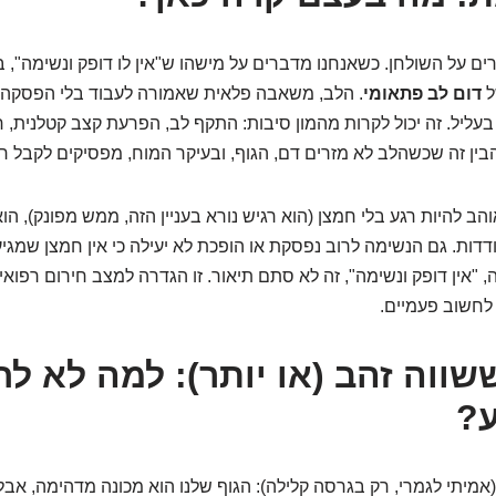
ים על השולחן. כשאנחנו מדברים על מישהו ש"אין לו דופק ונשימה", ב
ל
דום לב פתאומי
. הלב, משאבה פלאית שאמורה לעבוד בלי הפסקה,
 בעליל. זה יכול לקרות מהמון סיבות: התקף לב, הפרעת קצב קטלנית, 
בין זה שכשהלב לא מזרים דם, הגוף, ובעיקר המוח, מפסיקים לקבל ח
והב להיות רגע בלי חמצן (הוא רגיש נורא בעניין הזה, ממש מפונק), הו
דדות. גם הנשימה לרוב נפסקת או הופכת לא יעילה כי אין חמצן שמגי
 "אין דופק ונשימה", זה לא סתם תיאור. זו הגדרה למצב חירום רפואי 
 לחשוב פעמיים.
שווה זהב (או יותר): למה לא לח
ע?
אמיתי לגמרי, רק בגרסה קלילה): הגוף שלנו הוא מכונה מדהימה, אב