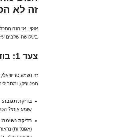
זה לא הס
אוקיי, אז הנה התכל
בשלושה שלבים עיק
צעד 1: בודקים ומזעיקים (הכי מהר בעולם)
זה נשמע טריוויאלי
המטופל), ומתחילים
בדיקת תגובה:
ד
שומע אותי? הכל
בדיקת נשימה:
ה
(אגונליות) נראו