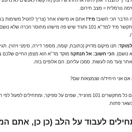
א צריך להצמיד אוזן לחזה או להרגיש דופק (זה קשה לאנשים לא מיומני
ימה נורמלית = מצב חירום.
 הדבר הכי חשוב!
מיד!
אתם או מישהו אחר (צריך להטיל משימות בר
לידכם: "אתה! תתקשר מיד למד"א 101 ותגיד שיש פה מישהו מחוסר הכרה של
.
מוקד:
תנו מיקום מדויק (כתובת, קומה, מספר דירה, סימני זיהוי). תג
 נושם).
הכי חשוב: אל תנתקו!
מוקד מד"א הוא מצפן החיים שלכם ב
אחר צעד מה לעשות. סמכו עליהם. הם אלופים בזה.
אם אני היחיד/ה שנמצא/ת שם?
קודם כל מתקשרים 101 מהנייד, שמים על ספיקר, ומתחילים לפעו
נשאר פתוח.
2: מתחילים לעבוד על הלב (כן כן, אתם 