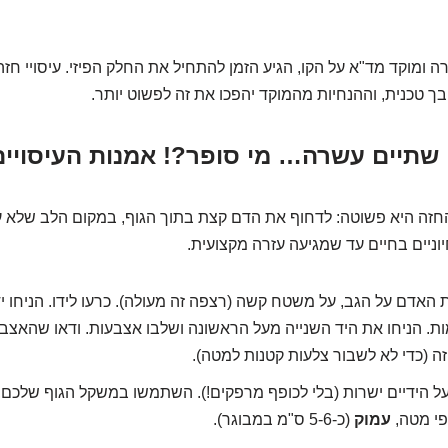
 ומוקד מד"א על הקו, הגיע הזמן להתחיל את החלק הפיזי. עיסויי חז
 טכנית, וההנחיות מהמוקד יהפכו את זה לפשוט יותר.
תיים עשרה… מי סופר?! אמנות העיסויים
חזה היא פשוטה: לדחוף את הדם קצת בתוך הגוף, במקום הלב שלא ע
וניים בחיים עד שמגיעה עזרה מקצועית.
האדם על הגב, על משטח קשה (רצפה זה מעולה). כרעו לידו. הניחו 
ות. הניחו את היד השנייה מעל הראשונה ושלבו אצבעות. ודאו שהאצב
ה (כדי לא לשבור צלעות קטנות למטה).
 הידיים ישרות (בלי לכופף מרפקים!). השתמשו במשקל הגוף שלכם,
פי מטה,
עמוק
(כ-5-6 ס"מ במבוגר).