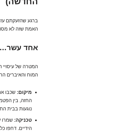
החדשה)
ברגע שהזעקתם עזרה
האמת שזה לא מסובך
אחד עשר… ש
המטרה של עיסויי ה
המוח והאיברים החי
מיקום:
שכבו את 
החזה, בין הפטמ
נוגעות בבית החז
טכניקה:
שמרו על
הידיים. דחפו כל