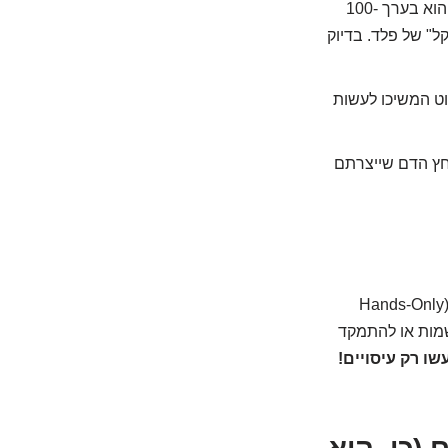
זה סופר חשוב. לאט מדי זה לא יעיל, מהר מדי מתיש ומאבד יעילות. הקצב הנכון הוא בערך 100-
יר "Stayin' Alive" של ה-Bee Gees או "שני שקל" של פלד. בדיוק
שוט המשיכו לעשות
לחץ הדם שייצרתם
ההמלצות השתנו עם השנים. לקהל הרחב שלא הוכשר, עיסויי חזה בלבד (Hands-Only
שמות או להתמקד
שו רק עיסויים!