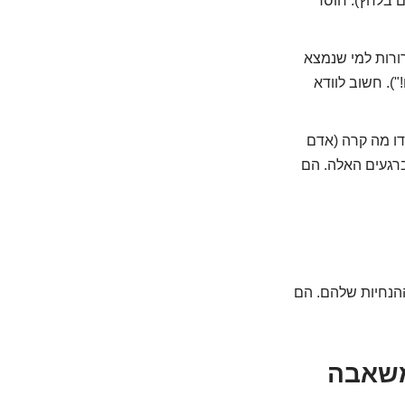
ם בלחץ). חוסר
ורות למי שנמצא
א נושם!"). חשוב לוודא
ידו מה קרה (אדם
רגעים האלה. הם
ל לפי ההנחיות שלהם. הם
המשאבה