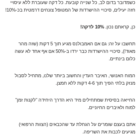
כשמדובר בדום לב, כל שנייה קובעת. כל דקה שעוברת ללא עיסויי
חזה יעילים, סיכויי ההישרדות של המטופל צונחים דרמטית בכ-10%!
כן, קראתם נכון.
10% לדקה!
תחשבו על זה: גם אם האמבולנס מגיע תוך 5 דקות (שזה מהר
מאוד!), סיכויי ההישרדות כבר ירדו ב-50% אם אף אחד לא עשה
כלום בינתיים.
המוח האנושי, האיבר העדין והחשוב ביותר שלנו, מתחיל לסבול
מנזק בלתי הפיך תוך 4-6 דקות ללא חמצן.
החייאה בסיסית שמתחילים מיד היא הדרך היחידה "לקנות זמן"
למוח ולאיברים החיוניים.
אתם בעצם שומרים על הגחלת עד שהכבאים (הצוות הרפואי)
מגיעים לכבות את השריפה.