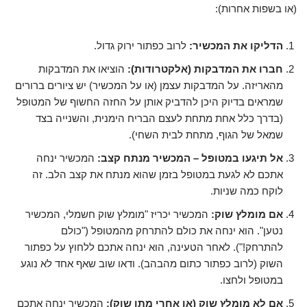
(או בשפות אחרות):
הדליקו את המכשיר:
לרוב כפתור ירוק גדול.
חברו את המדבקות (אלקטרודות):
הוציאו את המדבקות
מהאריזה. על המדבקות עצמן (או על המכשיר) יש ציורים ברורים
שמראים בדיוק היכן להדביק אותן על החזה החשוף של המטופל
(בדרך כלל אחת מתחת לעצם הבריח הימנית, והשנייה בצד
שמאל של הגוף, מתחת לבית השחי).
אל תיגעו במטופל – המכשיר מנתח קצב:
המכשיר ינחה
אתכם לא לגעת במטופל בזמן שהוא מנתח את קצב הלב. זה
לוקח כמה שניות.
אם מומלץ שוק:
המכשיר יכריז "מומלץ שוק חשמלי, המכשיר
נטען". הוא ינחה את כולם להתרחק מהמטופל ("כולם
להתרחק!"). לאחר הטעינה, הוא ינחה אתכם ללחוץ על כפתור
השוק (לרוב כפתור כתום מהבהב). ודאו שוב שאף אחד לא נוגע
במטופל ולחצו.
אם לא מומלץ שוק (או אחרי מתן שוק):
המכשיר ינחה אתכם