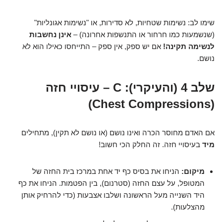
שימו לב: נשימות שטחיות, לא סדירות, או "נשימות אגונליות"
(שנשמעות כמו חרחור או התנשפות אחרונה) –
אינן נחשבות
לנשימה תקינה!
אם יש ספק, אין ספק – התייחסו כאילו הוא לא
נושם.
שלב 4 (והעיקרי): C – עיסויי חזה
(Chest Compressions)
אם האדם מחוסר הכרה ואינו נושם (או נושם לא תקין), מתחילים
מיד
בעיסויי חזה. זה החלק הכי חשוב!
מיקום:
הניחו את בסיס כף יד אחת במרכז בית החזה של
המטופל, על עצם החזה (סטרנום), בין הפטמות. הניחו את כף
היד השנייה מעל הראשונה ושלבו אצבעות (כדי להרחיק אותן
מהצלעות).