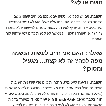
נושם או לא?
תשובה:
אם יש ספק, אין ספק! אם אינכם בטוחים שהוא נושם
נשימה תקינה וסדירה, התייחסו אליו כאילו הוא לא נושם והתחילו
מיד בעיסויי חזה. עדיף לטעות ולעשות עיסויים למישהו שלא בהכרח
צריך (הוא יתעורר ויתלונן…) מאשר לא לעשות כלום למי שזקוק לזה
נואשות.
שאלה: האם אני חייב לעשות הנשמה
מפה לפה? זה לא קצת… מגעיל
ומסוכן?
תשובה:
זו דאגה לגיטימית. ההנחיות כיום מדגישות את חשיבות
העיסויים מעל הכל. אם אינכם מעוניינים או מסוגלים לבצע הנשמות
(בגלל חשש מהידבקות, או כי זה פשוט לא נעים לכם),
ביצוע עיסויי
חזה בלבד (Hands-Only CPR) הוא יעיל מאוד
, במיוחד בדקות
הראשונות. העיקר הוא לא לעמוד בחיבוק ידיים. ניתן גם לרכוש