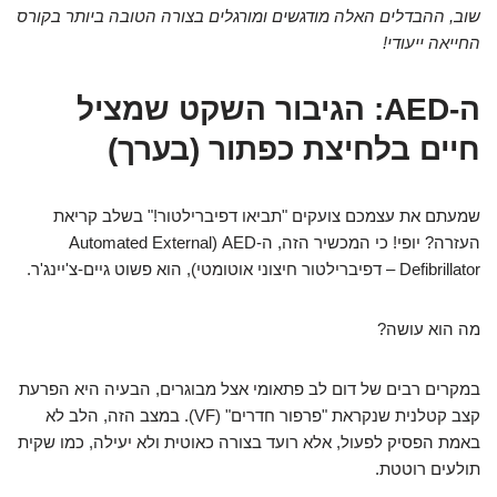
שוב, ההבדלים האלה מודגשים ומורגלים בצורה הטובה ביותר בקורס
החייאה ייעודי!
ה-AED: הגיבור השקט שמציל
חיים בלחיצת כפתור (בערך)
שמעתם את עצמכם צועקים "תביאו דפיברילטור!" בשלב קריאת
העזרה? יופי! כי המכשיר הזה, ה-AED (Automated External
Defibrillator – דפיברילטור חיצוני אוטומטי), הוא פשוט גיים-צ'יינג'ר.
מה הוא עושה?
במקרים רבים של דום לב פתאומי אצל מבוגרים, הבעיה היא הפרעת
קצב קטלנית שנקראת "פרפור חדרים" (VF). במצב הזה, הלב לא
באמת הפסיק לפעול, אלא רועד בצורה כאוטית ולא יעילה, כמו שקית
תולעים רוטטת.