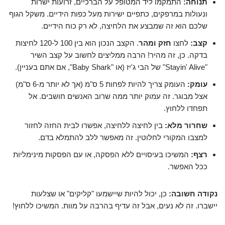
תנוחה:
התמקמו ליד המטופל על הברכיים, זרועות ישרות
ונעולות במרפקים, כתפיים ישירות מעל כפות הידיים. משקל הגוף
שלכם הוא זה שמבצע את הלחיצה, לא רק כוח הידיים.
קצב:
לחצו
חזק ומהר
. הקצב הנכון הוא בין 100 ל-120 לחיצות
בדקה. כן, זה מהיר! הרבה ממליצים לחשוב על קצב השיר
"Stayin' Alive" של הבי ג'יז (או "Baby Shark", אם אתם בעניין).
עומק:
העומק צריך להיות לפחות 5 ס"מ (אך לא יותר מ-6 ס"מ)
אצל מבוגר. זה עמוק יותר ממה שרוב האנשים חושבים. אל
תפחדו ללחוץ.
שחרור מלא:
בין לחיצה ללחיצה, אפשרו לבית החזה לחזור
למצבו המקורי לחלוטין. זה מאפשר ללב להתמלא בדם.
רצף:
המשיכו בעיסויים ללא הפסקה, או עם הפסקות מינימליות
ככל האפשר.
נקודה חשובה:
כן, יכול להיות שיישמעו "קליקים" או שצלעות
יישברו. זה לא נעים, אבל זה עדיף בהרבה על מוות. המשיכו ללחוץ!