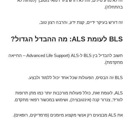
זה לא מדע טילים, וזה לא דורש ציוד רפואי מסובך (לפחות לא
בהתחלה).
זה דורש בעיקר ידיים, קצת ידע, והרבה רצון טוב.
BLS לעומת ALS: מה ההבדל הגדול?
חשוב להבדיל בין BLS ל-ALS (Advanced Life Support – החייאה
מתקדמת).
BLS זה הבסיס, הפעולות שכל אחד יכול ללמוד ולבצע.
ALS, לעומת זאת, כולל פעולות מורכבות יותר כמו מתן תרופות
לווריד, צנרור קנה (אינטובציה), ושימוש במכשור רפואי מתקדם.
את ALS מבצעים רק אנשי מקצוע מיומנים (פרמדיקים, רופאים).