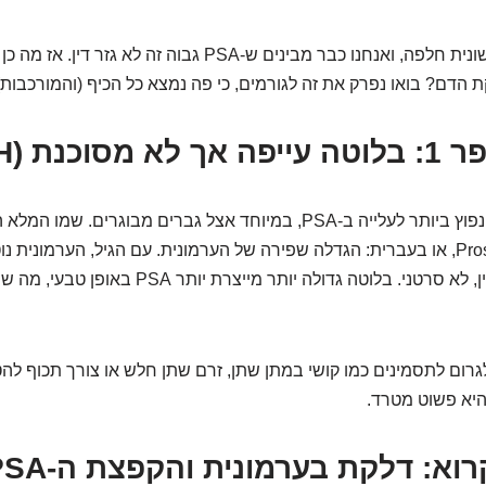
אוקיי, הבהלה הראשונית חלפה, ואנחנו כבר מבינים ש-PSA גבוה זה לא
הדם? בואו נפרק את זה לגורמים, כי פה נמצא כל הכיף (והמורכבות)
סוכנת (BPH)
Prostatic Hyperplasia, או בעברית: הגדלה שפירה של הערמונית. עם הגיל, הערמונית 
תהליך טבעי לחלוטין, לא סרטני. בלוטה גדולה יותר מייצרת י
לגרום לתסמינים כמו קושי במתן שתן, זרם שתן חלש או צורך תכוף להט
היא פשוט מטרד.
וא: דלקת בערמונית והקפצת ה-PSA