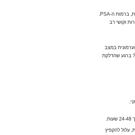
דלקת בערמונית, או פרוסטטיטיס, היא עוד סיבה נפוצה לעלייה דרמטית, ולעיתים פתאומית, ברמות ה-PSA.
ות וקושי רב
הערמונית במצב
 הטובות? ברגע שהדלקת
, עלול להקפיץ