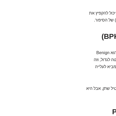
 גזר דין. אז מה כן יכול להקפיץ את
 של הסיפור.
זהו כנראה הגורם הנפוץ ביותר לעלייה ב-PSA, במיוחד אצל גברים מבוגרים. שמו המלא הוא Benign
נוטה לגדול, וזה
ותר PSA באופן טבעי, מה שמביא לעלייה
יל שתן, אבל היא