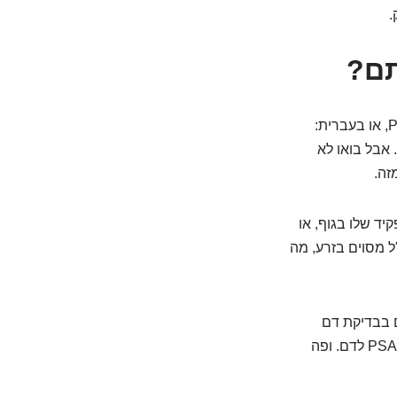
אז מה זה בעצם ה-PSA? ובכן, ראשי התיבות PSA עומדים על Prostate Specific Antigen, או בעברית:
 אבל בואו לא
זה.
קיד שלו בגוף, או
ל מסוים בזרע, מה
ם בבדיקת דם
פשוטה. ככל שהערמונית גדולה יותר, או שיש בה יותר "פעילות", כך ייתכן שישתחרר יותר PSA לדם. ופה