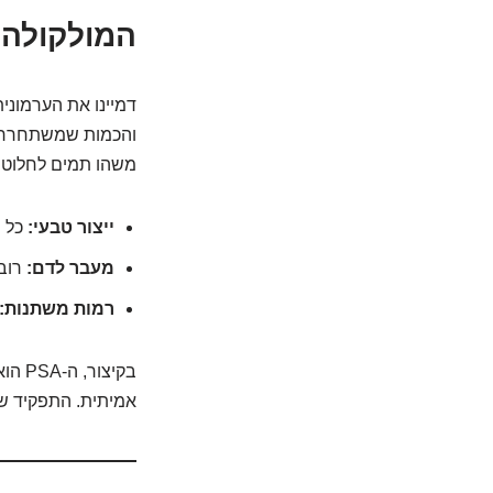
המולקולה 
והכמות שמשתחררת ל
משהו תמים לחלוטין,
ייצור טבעי:
כל ת
מעבר לדם:
רוב ה-PSA נשאר בתוך הערמונית ובנוזל
רמות משתנות:
בקיצ
אמיתית. התפקיד שלנ