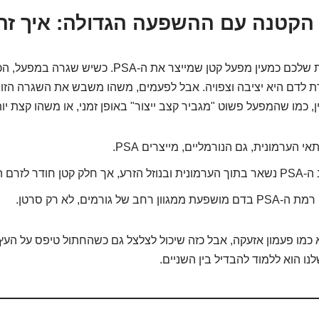
הקטנה עם ההשפעה הגדולה: איך זה
דמיינו את הערמונית שלכם כמעין מפעל קטן שמייצר את ה-PSA. כ
דם היא יציבה וצפויה. אבל לפעמים, משהו משבש את השגרה הזו. זה
 כמו שהמפעל פשוט "מגביר קצב ייצור" באופן זמני, או משהו קצת יות
אי הערמונית, גם הנורמליים, מייצרים PSA.
 הזרע, אך חלק קטן חודר לזרם הדם.
רמת ה-PSA בדם מושפעת ממגוון רחב של גורמים, לא רק סרטן.
ור, ה-PSA הוא כמו פעמון אזעקה, אבל כזה שיכול לצלצל גם כשהחתול טיפס על 
ו הוא ללמוד להבדיל בין השניים.