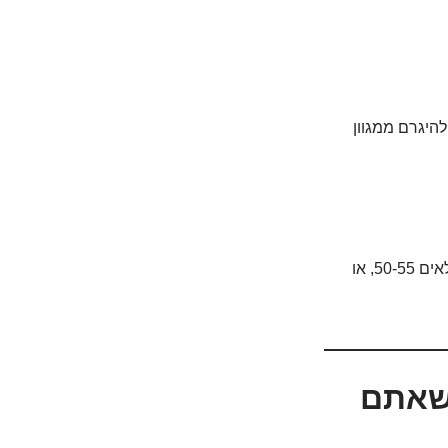
חרדה מיותרת. PSA גבוה יכול להיגרם ממגוון
בדרך כלל לא. ההמלצה הרווחת היא להתחיל לדון בבדיקת PSA עם הרופא בגילאים 50-55, או
ת: 7 גורמים שאתם