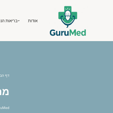
Skip
אודות
בריאות הנ
to
content
דף הב
מה המ
ruMed