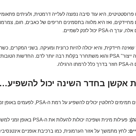
 מחיידקים, ואז היא מלווה בתסמינים חריפים של כאבים, חום, צמרמור
PS יכול לזנק לשמיים.
שאינה חיידקית, והיא יכולה להיות כרונית ומעיקה. בשני המקרים, כש
דלקתי, היא "מגבירה ייצור" PSA והוא משתחרר בקלות רבה יותר לדם. החדשות
 הרגילה.
צת אקשן בחדר השינה יכול להשפיע…
 לחלוטין יכולים להשפיע על רמת ה-PSA, לפעמים באופן זמני.
ה):
פעילות מינית ושפיכה יכולות להעלות את ה-PSA באופן זמני למשך 24-48 שעות.
ים:
לחץ מתמשך על אזור הערמונית, כמו ברכיבת אופניים אינטנסיבית