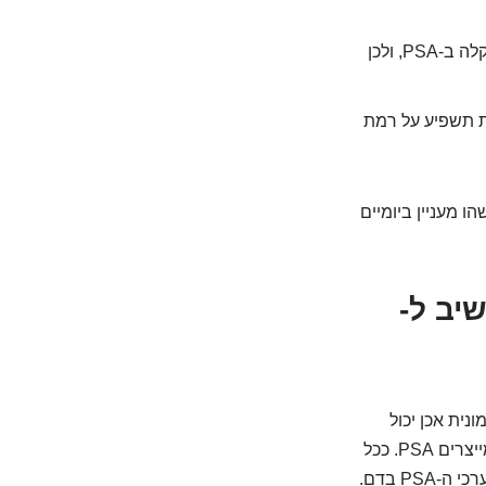
בדיקה ידנית של הערמונית על ידי רופא עלולה לגרום לעלייה קלה ב-PSA, ולכן
ת תשפיע על רמת
תי משהו מעניין ביומיים
יב ל-
נית אכן יכול
לגרום לעלייה ב-PSA. תאים סרטניים, מטבעם, מתרבים בצורה בלתי מבוקרת, והם גם מייצרים PSA. ככל
PS בדם.