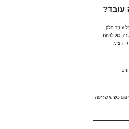
 עובד?
שיש שגרה במפעל, הכל עובד חלק
 יכול להיות
ר רציני.
העץ וגם כשיש שריפה