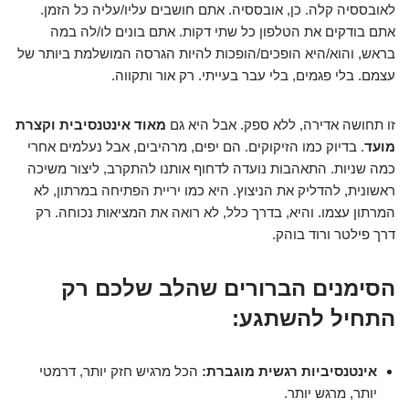
לאובססיה קלה. כן, אובססיה. אתם חושבים עליו/עליה כל הזמן.
אתם בודקים את הטלפון כל שתי דקות. אתם בונים לו/לה במה
בראש, והוא/היא הופכים/הופכות להיות הגרסה המושלמת ביותר של
עצמם. בלי פגמים, בלי עבר בעייתי. רק אור ותקווה.
זו תחושה אדירה, ללא ספק. אבל היא גם
מאוד אינטנסיבית וקצרת
מועד
. בדיוק כמו הזיקוקים. הם יפים, מרהיבים, אבל נעלמים אחרי
כמה שניות. התאהבות נועדה לדחוף אותנו להתקרב, ליצור משיכה
ראשונית, להדליק את הניצוץ. היא כמו יריית הפתיחה במרתון, לא
המרתון עצמו. והיא, בדרך כלל, לא רואה את המציאות נכוחה. רק
דרך פילטר ורוד בוהק.
הסימנים הברורים שהלב שלכם רק
התחיל להשתגע:
אינטנסיביות רגשית מוגברת:
הכל מרגיש חזק יותר, דרמטי
יותר, מרגש יותר.