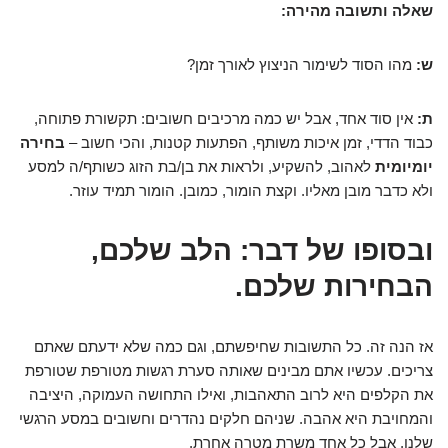
שאלה ותשובה מהירה:
ש:
מהו הסוד לשימור הניצוץ לאורך זמן?
ת:
אין סוד אחד, אבל יש כמה מרכיבים חשובים: תקשורת פתוחה,
כבוד הדדי, זמן איכות משותף, הפתעות קטנות, והכי חשוב –
בחירה
יומיומית
לאהוב, להשקיע, ולראות את בן/בת הזוג כשותף/ה למסע
ולא כדבר מובן מאליו. וקצת הומור, כמובן. הומור תמיד עוזר.
ובסופו של דבר: הלב שלכם,
הבחירות שלכם.
אז הנה זה. כל התשובות שחיפשתם, וגם כמה שלא ידעתם שאתם
צריכים. עכשיו אתם מבינים שאותה סערת רגשות מטורפת שטורפת
את הקלפים היא לרוב התאהבות, ואילו התחושה העמוקה, היציבה
והמחויבת היא אהבה. שניהם חלקים נהדרים וחשובים במסע הרגשי
שלנו, אבל כל אחד משרת מטרה אחרת.