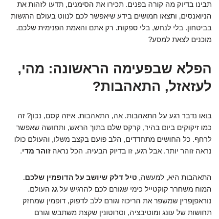
תבינו בדיוק מה קורה בפנים. תכירו את הסימנים, תדעו לזהות את
הניואנסים, ותצאו חמושים בידע שיאפשר לכם לנווט בעולם הרגשות
בביטחון. בלי לנחש, בלי ספקות. רק אתם והאמת הפנימית שלכם.
מוכנים לצאת למסע?
הפלא שבפעימה הראשונה: מהי,
לעזאזל, התאהבות?
בואו נדבר רגע על התאהבות. אה, התאהבות. איזה קסם, נכון? זה
כמו זיקוקים ביום בהיר, קרקס שלם בתוך הראש, ותחושה שאפשר
לרחף. כל החושים מתחדדים, הלב פועם בקצב משלו, והעולם כולו
נראה זוהר יותר. אבל רגע, זו בדיוק הבעיה. הכל נראה
זוהר מדי
.
התאהבות היא, למעשה,
טיל דלק שיושב על הדופמין שלכם
.
המוח משחרר קוקטייל כימי שגורם לכם להרגיש על גג העולם.
נוראפןפרין שמשפר את הריכוז וגורם ללב לדפוק, דופמין שמחזק
תחושות של עונג ומוטיבציה, וסרוטונין שקצת משתבש וגורם