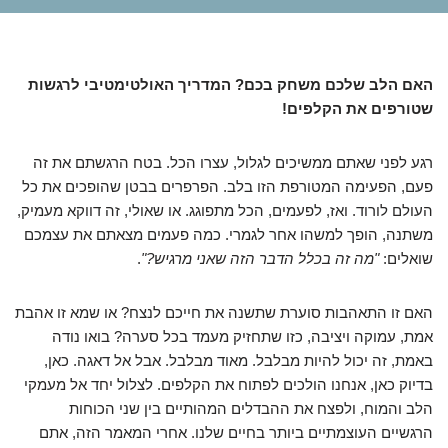
האם הלב שלכם משחק בכם? המדריך האולטימטיבי לרגשות
שטורפים את הקלפים!
רגע לפני שאתם ממשיכים לגלול, עצרו הכל. בטח הרגשתם את זה
פעם, הפעימה המטורפת הזו בלב. הפרפרים בבטן שהופכים את כל
העולם לורוד. ואז, לפעמים, הכל מתפוגג. או שאולי, זה דווקא מעמיק,
משתנה, הופך למשהו אחר לגמרי. כמה פעמים מצאתם את עצמכם
שואלים:
"מה זה בכלל הדבר הזה שאני מרגיש?"
.
האם זו התאהבות סוערת שתשנה את חייכם לנצח? או שמא זו אהבת
אמת, עמוקה ויציבה, כזו שתחזיק מעמד בכל סערה? בואו נודה
באמת, זה יכול להיות מבלבל. מאוד מבלבל. אבל אל דאגה. כאן,
בדיוק כאן, אנחנו הולכים לפתוח את הקלפים. לצלול יחד אל מעמקי
הלב והמוח, ולפצח את ההבדלים המהותיים בין שני הכוחות
הרגשיים העוצמתיים ביותר בחיים שלנו. אחרי המאמר הזה, אתם