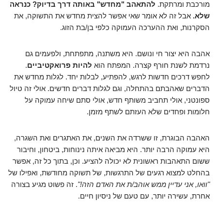
מורכבת ומרתקת.
להתאהב "מחדש" באותה דרך בדיוק? כנראה
שלא.
אבל זה לא אומר שאי אפשר להצית מחדש את התשוקה, את
הסקרנות, ואת ההערכה העמוקה כלפי בן/בת הזוג.
אהבה היא יצור חי ונושם. היא משתנה, מתפתחת, ולפעמים גם
נרדמת לשנת חורף קצרה. המפתח הוא
להיות פרואקטיביים
.
לחפש דרכים חדשות לרגש, להפתיע, לבלות יחד. לגלות מחדש את
הדברים שאהבתם בהתחלה, וגם לגלות דברים חדשים. אולי זה טיול
ספונטני, אולי תחביב משותף חדש, אולי סתם שיחה עמוקה על
חלומות ופחדים שלא העזתם לשתף מזמן.
האהבה הבוגרת, זו ששרדה את השנים, את האתגרים ואת השגרה,
היא עמוקה הרבה יותר. היא מביאה איתה נינוחות, ביטחון, וחיבור
ששום התאהבות ראשונית לא יכולה להציע. וכן, בתוך כל זה, אפשר
בהחלט למצוא רגעים של התרגשות, של תשוקה מחודשת, ואפילו של
"וואו, אני עדיין ממש אוהב/ת את האדם הזה!"
. זה פשוט מגיע בצורה
אחרת, עשירה יותר, עם טעם של ניסיון חיים.