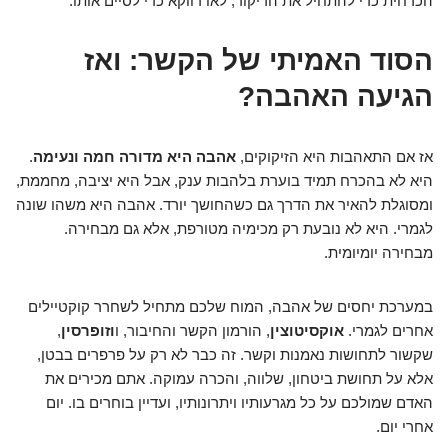
הכרחית כדי להתחיל את הריקוד, לאו דווקא כדי לסיים אותו.
הסוד האמיתי של הקשר: ואז
הגיעה האהבה?
אז אם התאהבות היא הזיקוקים,
אהבה היא מדורה חמה ונעימה
.
היא לא בהכרח תמיד בוערת בלהבות ענק, אבל היא יציבה, מחממת,
ומסוגלת להאיר את הדרך גם כשהחושך יורד. אהבה היא משהו שונה
לגמרי. היא לא נובעת רק מכימיה מטורפת, אלא גם מבחירה.
מבחירה יומיומית.
במערכת יחסים של אהבה, המוח שלכם מתחיל לשחרר קוקטיילים
אחרים לגמרי.
אוקסיטוצין
, הורמון הקשר והחיבור, ו
וזופרסין
,
שקשור לתחושות נאמנות וקשר. זה כבר לא רק על פרפרים בבטן,
אלא על תחושת ביטחון, שלווה, והכרה עמוקה. אתם מכירים את
האדם שמולכם על כל מגרעותיו ויתרונותיו, ועדיין בוחרים בו. יום
אחרי יום.