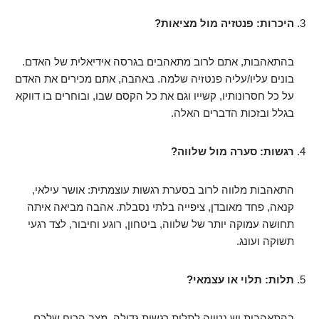
היכרות: פנטזיה מול מציאות?
בהתאהבות, אתם לרוב מתאהבים בגרסה אידיאלית של האדם.
בונים עליו/עליה פנטזיה שלמה. באהבה, אתם מכירים את האדם
על כל חסרונותיו, קשייו וגם את כל הקסם שבו, ובוחרים בו דווקא
בגלל ובזכות הדברים האלה.
רגשות: סערה מול שלווה?
התאהבות מלווה לרוב בסערת רגשות עוצמתית: אושר עילאי,
קנאה, פחד מאובדן, ציפייה בלתי נסבלת. אהבה מביאה איתה
תחושה עמוקה יותר של שלווה, ביטחון, רוגע וחיבור, לצד רגעי
תשוקה ועונג.
תלות: תלוי או עצמאי?
בהתאהבות יש נטייה לתלות רגשית גדולה. מצב הרוח שלכם