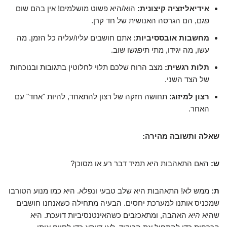
אידיאליזציה קיצונית:
הוא/היא פשוט מושלמים! אין בהם שום
פגם, הם הגרסה האנושית של חד קרן.
מחשבות אובססיביות:
אתם חושבים עליו/עליה כל הזמן. מה
עשו, מה יגידו, מתי תיפגשו שוב.
תלות רגשית:
מצב הרוח שלכם תלוי לחלוטין בתגובות ובנוכחות
של הצד השני.
רצון למיזוג:
תחושה חזקה של רצון להתאחד, להיות "אחד" עם
האחר.
שאלה ותשובה מהירה:
ש:
האם התאהבות היא תמיד דבר רע או מסוכן?
ת:
ממש לא! התאהבות היא שלב טבעי ונפלא. היא כמו מנוע הטורבו
שמכניס אותנו למערכת יחסים. הבעיה מתחילה כשאנחנו חושבים
שהיא
היא
האהבה, ומתאכזבים כשהאינטנסיביות דועכת. היא