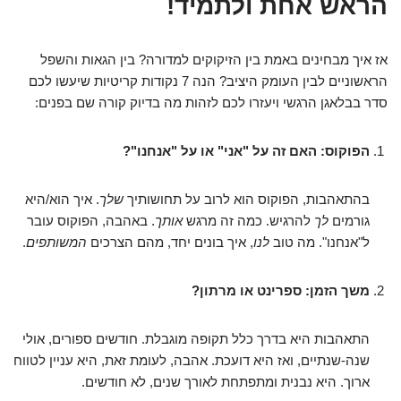
הראש אחת ולתמיד!
אז איך מבחינים באמת בין הזיקוקים למדורה? בין הגאות והשפל
הראשוניים לבין העומק היציב? הנה 7 נקודות קריטיות שיעשו לכם
סדר בבלאגן הרגשי ויעזרו לכם לזהות מה בדיוק קורה שם בפנים:
הפוקוס: האם זה על "אני" או על "אנחנו"?
בהתאהבות, הפוקוס הוא לרוב על תחושותיך
שלך
. איך הוא/היא
גורמים
לך
להרגיש. כמה זה מרגש
אותך
. באהבה, הפוקוס עובר
ל"אנחנו". מה טוב
לנו
, איך בונים יחד, מהם הצרכים
המשותפים
.
משך הזמן: ספרינט או מרתון?
התאהבות היא בדרך כלל תקופה מוגבלת. חודשים ספורים, אולי
שנה-שנתיים, ואז היא דועכת. אהבה, לעומת זאת, היא עניין לטווח
ארוך. היא נבנית ומתפתחת לאורך שנים, לא חודשים.