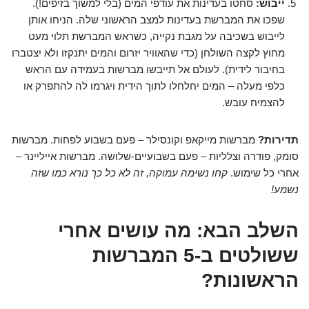
ייבוש:
סחטו בעדינות את עודפי המים (בלי למשוך בזיפים!).
שפכו את המברשת בעדינות למצב הראשוני שלה. הניחו אותן
לייבוש בשכיבה על מגבת נקייה, כשראש המברשת תלוי מעט
מחוץ לקצה השולחן (כדי שהאוויר יזרום והמים יתנקזו ולא יצטברו
בחיבור לידית). לעולם אל תייבשו מברשות בעמידה עם הראש
כלפי מעלה – המים יחלחלו לתוך הידית ויגרמו לה להתפרק או
להצמיח עובש.
תדירות?
מברשות מייקאפ וקונסילר – פעם בשבוע לפחות. מברשות
סומק, פודרה וצלליות – פעם בשבועיים-שלושה. מברשות אייליינר –
אחרי כל שימוש.
קחו נשימה עמוקה, זה לא כל כך נורא כמו שזה
נשמע!
השלב הבא: מה עושים אחרי
ששולטים ב-5 המברשות
הראשונות?