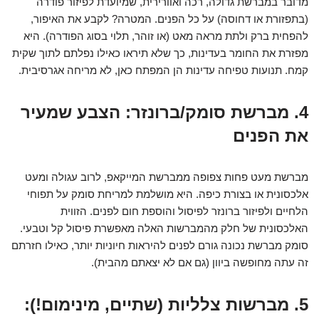
מדובר במברשת גדולה, רכה ואוורירית, שמיועדת לפיזור פודרה
(בתפזורת או דחוסה) על כל הפנים. המטרה? לקבע את האיפור,
להפחית ברק ולתת מראה מאט (או זוהר, תלוי בסוג הפודרה). היא
מפזרת את החומר בעדינות, כך שלא תיראו כאילו נפלתם לתוך שקית
קמח. תנועות טפיחה עדינות הן המפתח כאן, לא מריחה אגרסיבית.
4. מברשת סומק/ברונזר: הצבע שמעיר
את הפנים
מברשת מעט פחות צפופה ממברשת המייקאפ, לרוב עגולה ומעט
אלכסונית או בצורת כיפה. היא מושלמת למריחת סומק על תפוחי
הלחיים ולפיזור ברונזר לפיסול והוספת חום לפנים. הזווית
האלכסונית של חלק מהמברשות האלה מאפשרת פיסול קל וטבעי.
סומק מברשת נכונה גורם לפנים להיראות חיוניות יותר, כאילו חזרתם
זה עתה מחופשה ביוון (גם אם לא יצאתם מהבית).
5. מברשות צלליות (שתיים, מינימום!):