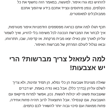
להרגיש כמו גורו איפור. למעשה, במאמר הזה נחשוף את כל
הקלפים, ננפץ מיתוסים ונצייד אתכם בידע שיהפוך אתכם
ממבולבלים למאסטרים.
תכף תגלו למה אתם כנראה מפספסים הזדמנויות איפור מטורפות,
איך לבחור את המברשת הנכונה לכל משימה בלי להזיע, ואיך לשמור
עליהן לאורך זמן כאילו יצאו מבית מרקחת. אז קדימה, שבו, תתרווחו,
ובואו נצלול לעולם המרתק של מברשות האיפור.
למה לעזאזל צריך מברשות? הרי
יש אצבעות!
שאלה מצוינת! אצבעות הן כלי נפלא, הן תמיד זמינות, ולא צריך
לשלם עליהן (בדרך כלל). אבל בואו נודה באמת, יש דברים
שאצבעות פשוט לא יכולות לעשות. נכון, אפשר למרוח מייקאפ עם
האצבעות, וגם קונסילר. אבל התוצאה? לרוב תהיה פחות אחידה,
פחות ממוזגת ועם סיכוי גבוה יותר להשאיר לכם כתמים.