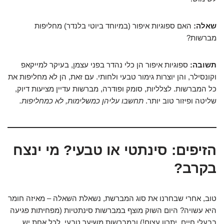
שאלה:
האם ספוגיות איפור (במיוחד ביוטי בלנדר) מחליפות
מברשות?
תשובה:
ספוגיות איפור הן כלי נהדר בפני עצמן, בעיקר למייקאפ
וקונסילר, והן יוצרות גימור טבעי ולחותי. עם זאת, הן לא מחליפות את
כל המברשות. לצלליות, סומק ופודרה, מברשות עדיין מציעות דיוק,
שליטה ופיזור טוב יותר.
תחשבו עליהן כמשלימות, לא כמחליפות.
הזיפים: סינתטי או טבעי? מי ינצח
בקרב?
טוב, אחרי שבחרנו את סוג המברשת, נשאלת השאלה – מאיזה חומר
היא עשויה? היום השוק מוצף במברשות סינתטיות (מפחיתות פגיעה
בבעלי חיים, יתרון עצום!) ובמברשות משיער טבעי. לכל אחת יש