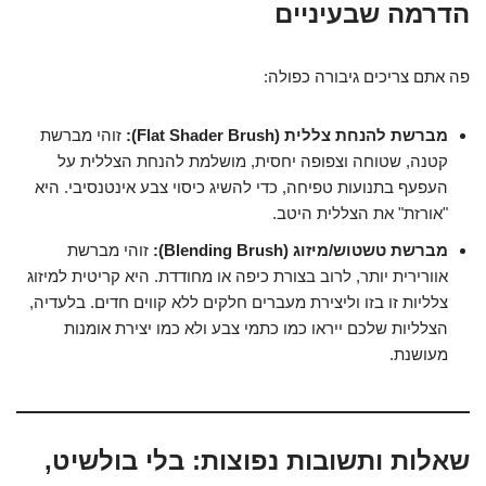
הדרמה שבעיניים
פה אתם צריכים גיבורה כפולה:
מברשת להנחת צללית (Flat Shader Brush):
זוהי מברשת
קטנה, שטוחה וצפופה יחסית, מושלמת להנחת הצללית על
העפעף בתנועות טפיחה, כדי להשיג כיסוי צבע אינטנסיבי. היא
"אורזת" את הצללית היטב.
מברשת טשטוש/מיזוג (Blending Brush):
זוהי מברשת
אוורירית יותר, לרוב בצורת כיפה או מחודדת. היא קריטית למיזוג
צלליות זו בזו וליצירת מעברים חלקים ללא קווים חדים. בלעדיה,
הצלליות שלכם ייראו כמו כתמי צבע ולא כמו יצירת אומנות
מעושנת.
שאלות ותשובות נפוצות: בלי בולשיט,