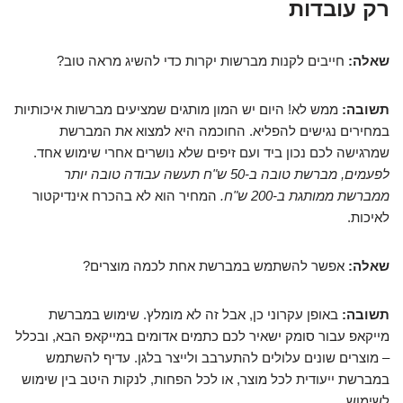
רק עובדות
שאלה:
חייבים לקנות מברשות יקרות כדי להשיג מראה טוב?
תשובה:
ממש לא! היום יש המון מותגים שמציעים מברשות איכותיות
במחירים נגישים להפליא. החוכמה היא למצוא את המברשת
שמרגישה לכם נכון ביד ועם זיפים שלא נושרים אחרי שימוש אחד.
לפעמים, מברשת טובה ב-50 ש"ח תעשה עבודה טובה יותר
ממברשת ממותגת ב-200 ש"ח.
המחיר הוא לא בהכרח אינדיקטור
לאיכות.
שאלה:
אפשר להשתמש במברשת אחת לכמה מוצרים?
תשובה:
באופן עקרוני כן, אבל זה לא מומלץ. שימוש במברשת
מייקאפ עבור סומק ישאיר לכם כתמים אדומים במייקאפ הבא, ובכלל
– מוצרים שונים עלולים להתערבב ולייצר בלגן. עדיף להשתמש
במברשת ייעודית לכל מוצר, או לכל הפחות, לנקות היטב בין שימוש
לשימוש.