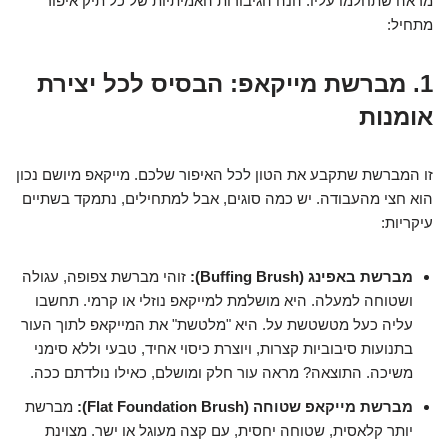
מראה שתחלמו עליו. הנה הגיבורות האמיתיות של כל תיק איפור
מתחיל:
1. מברשת מייקאפ: הבסיס לכל יצירת
אומנות
זו המברשת שתקבע את הטון לכל האיפור שלכם. מייקאפ מיושם נכון
הוא חצי מהעבודה. יש כמה סוגים, אבל למתחילים, נתמקד בשתיים
עיקריות:
מברשת באפינג (Buffing Brush):
זוהי מברשת צפופה, עגולה
ושטוחה למעלה. היא מושלמת למייקאפ נוזלי או קרמי. תחשבו
עליה כעל מטשטשת על. היא "מלטשת" את המייקאפ לתוך העור
בתנועות סיבוביות קצרות, ויוצרת כיסוי אחיד, טבעי וללא סימני
משיכה. התוצאה? מראה עור חלק ומושלם, כאילו נולדתם ככה.
מברשת מייקאפ שטוחה (Flat Foundation Brush):
מברשת
יותר קלאסית, שטוחה יחסית, עם קצה מעוגל או ישר. מצוינת