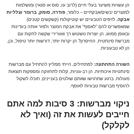
הן עשויות משיער בעלי חיים (לרוב עז, סוס או סנאי) ומושלמות
למוצרים יבשים/אבקתיים – כלומר,
פודרה, סומק, ברונזר וצלליות
אבקה.
לזיפים הטבעיים יש קוטיקולות (קשקשים קטנים)
שמאפשרים להם "לאסוף" את אבקת המוצר ולפזר אותה בעדינות
ובאופן ממוזג. הן יוצרות טשטוש רך ואוורירי שקשה לחקות עם
מברשת סינתטית. החיסרון? הן יקרות יותר, דורשות יותר טיפול, וכן,
הן לא טבעוניות.
השורה התחתונה:
למתחילים, הייתי ממליץ להתחיל עם מברשות
סינתטיות איכותיות. הן רב-גוניות, קלות לתחזוקה ומספקות תוצאות
מעולות. ברגע שתרגישו שאתם שולטים בעניינים, תוכלו לשקול
להוסיף מברשות טבעיות לאוסף.
ניקוי מברשות: 3 סיבות למה אתם
חייבים לעשות את זה (ואיך לא
לקלקל)