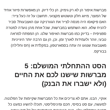
מברשות איפור הן לא רק גימיק. הן כלי דיוק. הן מאפשרות פיזור אחיד
של המוצר, מיזוג חלק וטשטוש מקצועי. תחשבו על זה כעל צייר:
האם פיקאסו היה מנסה לצייר את הגוורניקה עם האצבעות? סביר
להניח שלא. הוא השתמש במברשות, שכל אחת מהן נועדה למטרה
ספציפית – בדיוק כמו מברשות האיפור שלנו. הן המפתח למראה
טבעי, זוהר ולעמידות לאורך זמן. וכן, הן גם הרבה יותר היגייניות
מאצבעות שנגעו זה עתה בסמארטפון, במקלדת או (חס וחלילה)
בבורקס.
הסט ההתחלתי המושלם: 5
מברשות שישנו לכם את החיים
(ולא ישברו את הבנק)
אוקיי, הבנו. אתם לא צריכים את כל המברשות שקיימות על הפלנטה.
למעשה, עם סט בסיסי, חכם ומינימליסטי, תוכלו להשיג כמעט כל