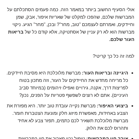
אולי הסעיף החשוב ביותר במאמר הזה. כמה פעמים הסתכלתם על
המברשות שלכם, שהפכו למקלט של שאריות איפור, אבק, שמן
וחיידקים, ואמרתם לעצמכם "טוב, מחר"? ובכן, "מחר" הגיע. ניקוי
מברשות הוא לא רק עניין של אסתטיקה, אלא קודם כל של
בריאות
העור שלכם.
למה זה כל כך קריטי?
היגיינה ובריאות העור:
מברשת מלוכלכת היא מסיבת חיידקים.
כל מריחה מחדש את החיידקים על העור, וזה מתכון בטוח
לפריצות דרך, אקנה, גירויים ואפילו זיהומים (במיוחד סביב
העיניים). אתם לא רוצים לשפשף פטריות על הפנים, נכון?
ביצועי האיפור:
מברשת נקייה עובדת טוב יותר. היא מפזרת את
הצבע באחידות, מאפשרת מיזוג חלק ומונעת הצטברות חומר.
מברשת מלוכלכת תשאיר לכם כתמים, תפזר צבע לא אחיד
ותהרוס לכם את הלוק.
אורך חיי המברשות:
טיפול נכון מאריך את חיי המברשות