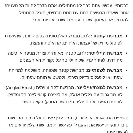
ברכותיי! עכשיו אתם כבר לא מתחילים. אתם בדרך להיות מקצוענים!
אחרי שאתם מרגישים בנוח עם הסט הבסיסי, תוכלו להתחיל
להרחיב את האוסף שלכם עם מברשות ייעודיות יותר:
מברשת קונטור:
לרוב מברשת אלכסונית וצפופה יותר, שמיועדת
לפיסול מדויק של עצמות הלחיים, קו הלסת והמצח.
מברשת היילייטר:
לרוב קטנה, מאווררת וצורת מניפה או כיפה
מחודדת, לפיזור עדין של היילייטר על נקודות האור בפנים.
מברשת לשפתיים:
מברשת קטנה ושטוחה, מושלמת למריחת
שפתון או ליפגלוס בדיוק מירבי, ולטשטוש תוחם שפתיים.
מברשת למצח/אייליינר:
מברשת דקה וזוויתית (Angled Brush)
לעיצוב גבות עם צללית או ג'ל, וגם ליצירת קו אייליינר חד ומדויק.
לעיתים מגיעה עם ספולית (מברשת מסרק) בקצה השני.
השמיים הם הגבול, אבל זכרו, תמיד עדיף איכות על כמות. מברשות
טובות ונקיות יעשו את ההבדל, לא עשרות מברשות שלא יודעים מה
לעשות איתן.