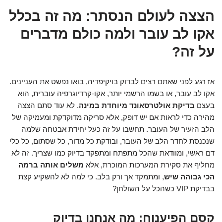
הצצה לעולם הנסתר: מה זה בכלל
אקו לב עובר ולמה כולם מדברים
על זה?
אז רגע לפני שאתם רצים לבדוק בויקיפדיה, בואו נפשט את העניינים.
אקו לב עובר, או בשמו הרשמי יותר, אקו-קרדיוגרפיה עוברית, הוא
בעצם
בדיקת אולטרסאונד מיוחדת במינה
. לא עוד סתם הצצה
מהירה כדי לראות אם יש דופק, אלא סריקה מדוקדקת ומעמיקה של
הלב הזעיר של העובר. תחשבו על זה כעל יחידת אבטחה שלמה
שנכנסת לחדר הלב של העובר, ובודקת כל מדור, כל שסתום, כל כלי
דם ראשי, ומוודאת שהכל מתפתח ומתפקד בדיוק כמו שצריך. זה לא
מחליף את סקירת המערכות המוכרת, אלא
משלים אותה ברמה
הכי גבוהה שיש
, ומתמקד אך ורק בלב. כי למה לא להשקיע קצת
בבדיקת VIP כשהכל על השולחן?
קסם הפיענוח: מה אנחנו בדיוק