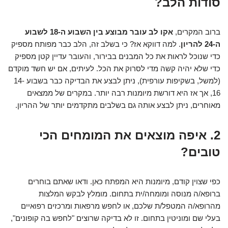
סודות הלב?
ברוב המקרים,
אקו לב עובר מבוצע בין השבוע ה-18 לשבוע
ה-24 להריון
. למה דווקא אז? כי בשלב זה, הלב כבר מפותח מספיק
כדי שנוכל לראות את כל המבנים בבירור, והעובר עדיין קטן מספיק
כדי שלא יהיה קשה מדי לסרוק את הכל. לעיתים, אם יש חשד מוקדם
(למשל, בשקיפות עורפית), ניתן לבצע את הבדיקה כבר בשבוע 14-
16, אך אז היא דורשת מיומנות רבה יותר. במקרים של ממצאים
מאוחרים, ניתן לבצע אותה גם בשלבים מתקדמים יותר של ההריון.
2. איפה מוצאים את המומחים הכי
טובים?
כפי שצוין קודם, מיומנות היא המפתח כאן. ודאו שאתם בוחרים
ברופא/ה מנוסה ומומחה/ית בתחום. מומלץ לבקש המלצות
מהרופא/ה המטפל/ת שלכם, או לחפש מרפאות ומרכזים רפואיים
בעלי שם ומוניטין בתחום. זו לא בדיקה שרוצים "לחפש בה קופונים",