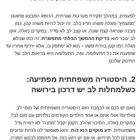
לפעמים, במהלך סקירת מערכות שגרתית, הרופא המבצע פתאום
"ממצמץ" ומגלה משהו חריג בלב. זה יכול להיות משהו קטן, כמו
מבנה שנראה קצת שונה, או קצב לב לא סדיר. במקרים כאלה, אקו
לב עובר הוא
בדיקת ההמשך הבלתי מתפשרת
. זה כמו שבלש
מגלה רמז קטן בזירת פשע – הוא לא יסתפק בו, אלא ירדוף אחריו עד
שיפענח את כל התעלומה. ופה, התעלומה היא בריאות הלב של
התינוק שלכם.
2. היסטוריה משפחתית מפתיעה:
כשלמחלות לב יש דרכון בירושה
האם יש לכם או לבן/בת הזוג היסטוריה משפחתית של מומי לב
מולדים? אולי אתם או אחד הילדים הקודמים נולדתם עם מום לב?
במקרים כאלה, הסיכוי שהלב הקטן יקבל "מתנה" לא רצויה גדל
משמעותית.
ידע מוקדם הוא כוח
, והוא מאפשר לנו להיות ערוכים
ומוכנים לכל תרחיש. אז אם יש רקע כזה, אל תהססו לבקש הפניה.