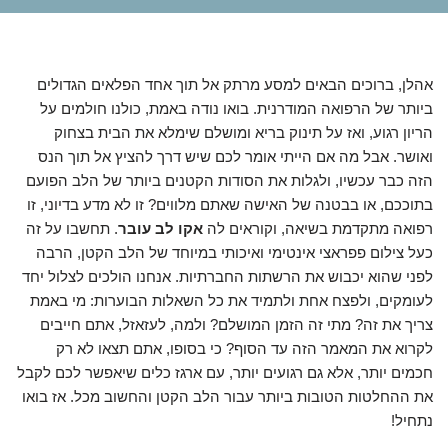
אהלן, ברוכים הבאים למסע מרתק אל תוך אחד הפלאים הגדולים
ביותר של הרפואה המודרנית. בואו נודה באמת, כולנו חולמים על
הריון רגוע, ואז על תינוק בריא ומושלם שימלא את הבית בצחוק
ואושר. אבל מה אם הייתי אומר לכם שיש דרך להציץ אל תוך הנס
הזה כבר עכשיו, ולגלות את הסודות הקטנים ביותר של הלב הפועם
בתוככם, או בבטנה של האישה שאתם מלווים? זו לא מדע בדיוני, זו
רפואה מתקדמת בשיאה, וקוראים לה
אקו לב עובר
. תחשבו על זה
כעל צילום פפראצי אינטימי ואיכותי במיוחד של הלב הקטן, הרבה
לפני שהוא יכבוש את הרשתות החברתיות. אנחנו הולכים לצלול יחד
לעומקים, ולפצח אחת ולתמיד את כל השאלות הבוערות: מי באמת
צריך את זה? מתי זה הזמן המושלם? ולמה, לעזאזל, אתם חייבים
לקרוא את המאמר הזה עד הסוף? כי בסופו, אתם תצאו לא רק
חכמים יותר, אלא גם רגועים יותר, עם ארגז כלים שיאפשר לכם לקבל
את ההחלטות הטובות ביותר עבור הלב הקטן והחשוב מכל. אז בואו
נתחיל!