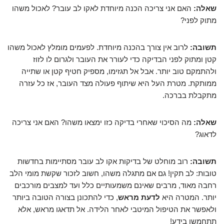
שאלה:
האם אני צריכה הכנה מיוחדת לאקו לב עובר? לאכול משהו
מתוק לפני?
תשובה:
לרוב אין צורך בהכנה מיוחדת. לפעמים מומלץ לאכול משהו
קטן ומתוק לפני הבדיקה כדי לעורר את העובר ולגרום לו לזוז
ולהתמקם טוב יותר. אבל אל תגזימו, מספיק חטיף קטן או שתייה
ממותקת. מטרת העל היא שיתוף פעולה מצד העובר, אז כל עזרה
מתקבלת בברכה.
שאלה:
מה הסיכוי שאחרי בדיקה כזו ימצאו משהו? האם אני צריכה
לדאוג?
תשובה:
רוב מוחלט של בדיקות אקו לב עובר מסתיימות בחדשות
טובות: לב תקין! גם אם מתגלה משהו, חשוב לזכור שקשת מומי הלב
רחבה מאוד, מרבים שאינם משמעותיים כלל ועד למצבים מורכבים
יותר. המטרה היא
לדעת מראש
, כדי להתכונן בצורה הטובה ביותר
ולאפשר את הטיפול המיטבי לאחר הלידה. אל תדאגו מראש, אלא
תתחמשו בידע!