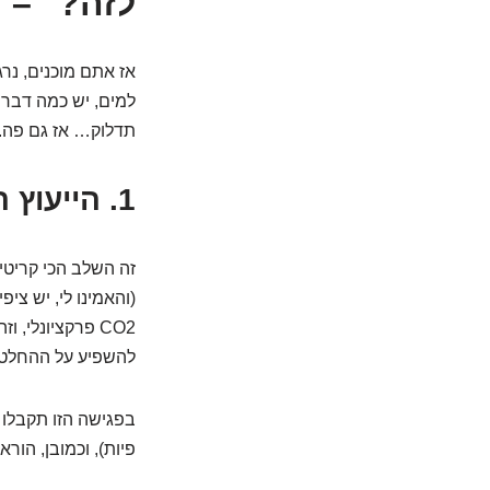
לזה?" – 
אז אתם מוכנים, נרג
למים, יש כמה דברי
תדלוק… אז גם פה.
1. הייעוץ הראשוני: לא סתם "פגישת הכרות"
זה השלב הכי קריטי
(והאמינו לי, יש צי
CO2 פרקציונלי,
להשפיע על ההחלטה
בפגישה הזו תקבלו א
פיות), וכמובן, הור