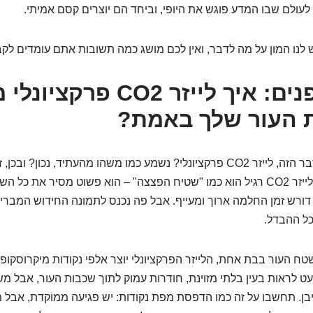
 לעולם שבו המדע פוגש את היופי, וביחד הם יוצרים קסם אמיתי.
יש לנו המון על מה לדבר, ואין לכם מושג כמה תשובות אתם עומדים לקב
מבט מבפנים: איך לייזר CO2 פר
 העור שלך באמת?
אז מה זה בעצם הדבר הזה, לייזר CO2 פרקציונלי? נשמע כמו משהו מהעתיד, נכון
תחשבו על זה רגע: לייזר CO2 רגיל הוא כמו "שטיח הפצצה" – הוא פשוט מסיר את
ם דורש זמן החלמה ארוך ומעייף. אבל פה נכנס לתמונה החידוש המברי
ל ההבדל.
 העור בבת אחת, הלייזר הפרקציונלי יוצר אלפי נקודות מיקרוסקופיו
ט לראות בעין בלתי מזוינת, חודרות עמוק לתוך שכבות העור, אבל מש
בן. תחשבו על זה כמו הדפסת מפת נקודות: יש פגיעה ממוקדת, אבל 