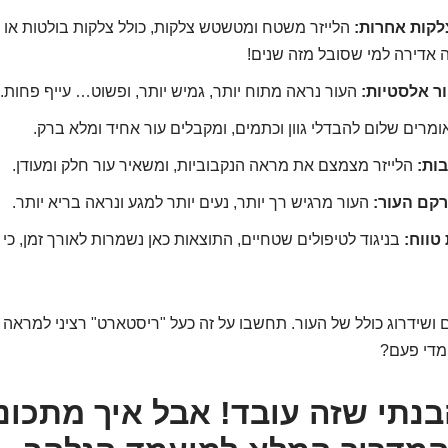
לקות אחרות:
הלייזר משטח ומטשטש צלקות, כולל צלקות בולטות או 
ה אדירה למי שסובל מזה שנים!
ור אלסטיות:
העור נראה מתוח יותר, גמיש יותר, ופשוט… עייף פחות.
מרים שלום להבדלי גוון וכתמים, ומקבלים עור אחיד ומלא ברק.
ות:
הלייזר מצמצם את מראה הנקבוביות, ומשאיר עור חלק ומעודן.
רקם העור:
העור מרגיש רך יותר, נעים יותר למגע ונראה בריא יותר.
טווח:
בניגוד לטיפולים שטחיים, התוצאות כאן נשמרות לאורך זמן, כי 
 ושידרוג כולל של העור. תחשבו על זה כעל "ריסטארט" רציני למראה 
מדי פעם?
הבנתי שזה עובד! אבל איך מתכונ