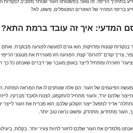
ייע בתהליך הריפוי. זה גאוני בפשטותו! העור שנותר מסביב לנקודות ה
יע בריפוי המהיר של האזורים המטופלים. פשוט, לא?
 המדעי: איך זה עובד ברמת התא?
ר בנקודות קטנות ומדויקות, הוא גורם למעשה
לפגיעה מבוקרת
. ואתם 
ר, צריך קודם "להרוס" קצת. הפגיעה הזו מעוררת את מנגנוני הריפוי 
יעה" הזעירה ומתחיל לייצר באופן מוגבר שני דברים שאנחנו כל כך ר
למעשה הפיגומים של העור. הם אלה שנותנים לו את המראה המתוח, ה
חלה" אדיר למפעל ייצור הקולגן שלכם. הוא מכריח את העור לייצר י
, העור מתחדש, מתהדק, ופשוט נראה טוב יותר.
חנו מלמדים את העור שלכם לחזור להיות צעיר יותר. בקלות, ביעילות