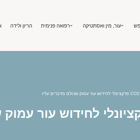
פש
עור, מין ואסתטיקה
רפואה פנימית
הריון ולידה
א
ליו