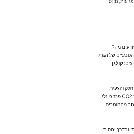
פגועות, נכנס
יודעים מה?
הטבעיים של הגוף.
וצים:
קולגן
חלק והצעיר.
כשאנחנו מזדקנים, הייצור שלהם יורד, והעור מתחיל להתקמט, לצנוח ולאבד מברקיו. לייזר CO2 פרקציונלי
ותר מהחומרים
, ובדרך יחסית