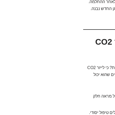
 לאחר ההחלמה.
 לאורך 3-6 חודשים, כשהקולגן החדש נבנה.
10 סיבות טובות (ואפילו יותר!) למה לייזר CO2
אז למה דווקא הטכנולוגיה הזו, ולא איזה קרם יוקרתי חדש או טיפול פנים אצל הקוסמטיקאית? כי לייזר CO2
ם שהוא יכול
ל מראה חלק
 טיפול יסודי.