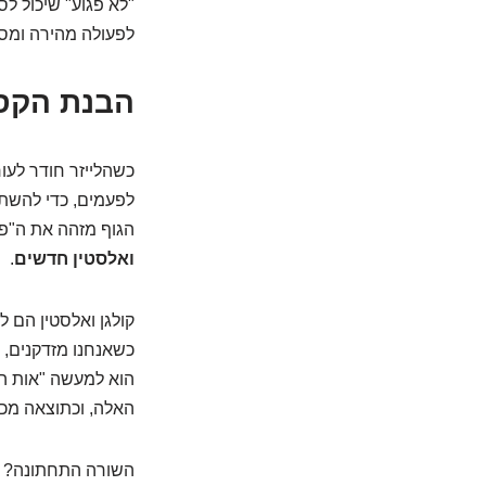
"לא פגוע" שיכול לס
לפעולה מהירה ומסי
הבנת הקסם
כשהלייזר חודר לעו
לפעמים, כדי להשתפ
הגוף מזהה את ה"פצ
ואלסטין חדשים
.
קולגן ואלסטין הם 
הוא למעשה "אות הת
האלה, וכתוצאה מכך
השורה התחתונה? אנ