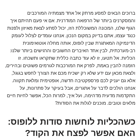
ברוכים הבאים למסע מרתק אל אחד מצמתיה המורכבים
והמסקרנים ביותר של הרפואה המודרנית. אם אי פעם תהיתם איך
הגוף שלנו, המכונה המשוכללת הזו, יכול לפתע לצאת מאיזון ולפנות
כנגד עצמו, אתם בדיוק במקום הנכון. אנחנו עומדים לצלול לעומק
הדינמיקה המאתגרת שבין לופוס, אותה מחלה אוטואימונית
רב-מערכתית, לבין אחד האיברים החשובים והרגישים ביותר שלנו:
הכליות. אל תטעו, זו לא עוד כתבה כללית שתקראו ותשכחו. זו
הזמנה להבין באמת, לפרק את המורכבות לגורמים פשוטים ובהירים,
ולצאת מכאן עם ידע שלא רק ישכיח מכם את הצורך לחפש בגוגל,
אלא גם יעניק לכם פרספקטיבה חדשה, אופטימית ומלאת תקווה.
אנחנו הולכים לדבר על אתגרים, אבל בעיקר על פתרונות, על
התקדמות מדעית מדהימה, ועל איך, למרות הכל, אפשר לחיות חיים
מלאים וטובים. מוכנים לגלות את הסודות?
כשהכליות לוחשות סודות ללופוס:
האם אפשר לפצח את הקוד?