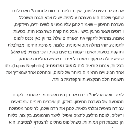
אז מה זה בעצם לופוס, ואיך הכליות נכנסות לתמונה? תארו לכם
שהגוף שלכם הוא מעצמה עולמית. יש לו צבא הגנה משוכלל –
מערכת החיסון – שאמור להגן עליו מפני פולשים זרים, חיידקים,
וירוסים ושאר מרעין בישין. אבל מה קורה כשהצבא הזה, בטעות
איומה, מתחיל לתקוף את האזרחים שלו? בדיוק כאן נכנס לופוס
לתמונה. זוהי מחלה אוטואימונית, כלומר, מערכת החיסון מבולבלת
ותוקפת בטעות תאים ורקמות בריאים בגוף. והכי מצחיק (או שלא),
שהיא יכולה לתקוף כמעט כל איבר. כשהיא מחליטה להתמקד
בכליות, אנחנו קוראים לזה
לופוס נפרופתיה
(Lupus Nephritis). זהו
אחד הביטויים הרציניים ביותר של לופוס, ובהחלט אחד שמצריך את
תשומת הלב המקצועית והקפדנית ביותר.
למה דווקא הכליות? כי כנראה הן היו חלשות מדי להתנגד לקסם
המוטעה של מערכת החיסון. בצדק, הן איברים חיוניים שמבצעים
עבודה סזיפית ובלתי נלאית: לסנן את הדם שלנו, להיפטר מפסולת
ורעלים, לווסת נוזלים, לחצים ואפילו לייצר הורמונים. בקיצור, כליות
הן כוכבות רוק אמיתיות. כשהלופוס מחליט להצטרף למסיבה, הוא