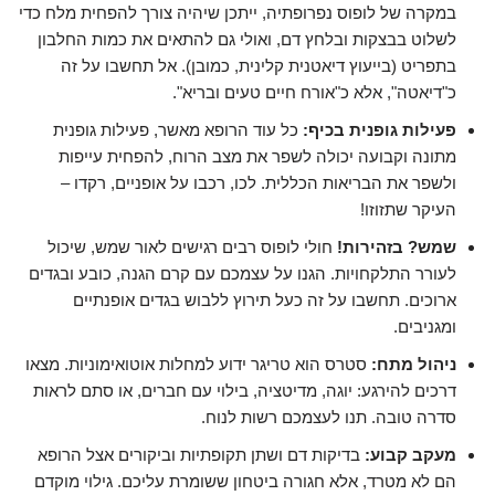
במקרה של לופוס נפרופתיה, ייתכן שיהיה צורך להפחית מלח כדי
לשלוט בבצקות ובלחץ דם, ואולי גם להתאים את כמות החלבון
בתפריט (בייעוץ דיאטנית קלינית, כמובן). אל תחשבו על זה
כ"דיאטה", אלא כ"אורח חיים טעים ובריא".
פעילות גופנית בכיף:
כל עוד הרופא מאשר, פעילות גופנית
מתונה וקבועה יכולה לשפר את מצב הרוח, להפחית עייפות
ולשפר את הבריאות הכללית. לכו, רכבו על אופניים, רקדו –
העיקר שתזוזו!
שמש? בזהירות!
חולי לופוס רבים רגישים לאור שמש, שיכול
לעורר התלקחויות. הגנו על עצמכם עם קרם הגנה, כובע ובגדים
ארוכים. תחשבו על זה כעל תירוץ ללבוש בגדים אופנתיים
ומגניבים.
ניהול מתח:
סטרס הוא טריגר ידוע למחלות אוטואימוניות. מצאו
דרכים להירגע: יוגה, מדיטציה, בילוי עם חברים, או סתם לראות
סדרה טובה. תנו לעצמכם רשות לנוח.
מעקב קבוע:
בדיקות דם ושתן תקופתיות וביקורים אצל הרופא
הם לא מטרד, אלא חגורה ביטחון ששומרת עליכם. גילוי מוקדם