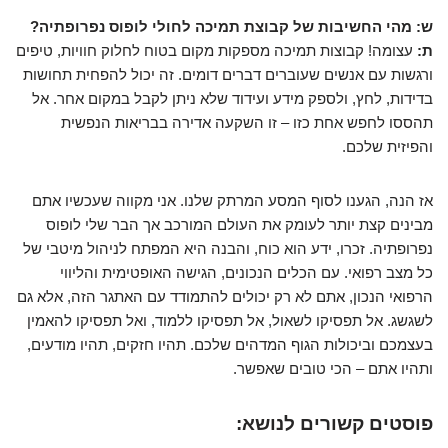
ש: מהי החשיבות של קבוצת תמיכה לחולי לופוס נפרופתיה?
ת:
עצומה! קבוצות תמיכה מספקות מקום בטוח לחלוק חוויות, טיפים
ורגשות עם אנשים שעוברים דברים דומים. זה יכול להפחית תחושות
בדידות, לחץ, ולספק מידע ועידוד שלא ניתן לקבל במקום אחר. אל
תהססו לחפש אחת כזו – זו השקעה אדירה בבריאות הנפשית
והפיזית שלכם.
אז הנה, הגענו לסוף המסע המרתק שלנו. אני מקווה שעכשיו אתם
מבינים קצת יותר לעומק את העולם המורכב אך הבר שלי לופוס
נפרופתיה. זכרו, ידע הוא כוח, והבנה היא המפתח לניהול מיטבי של
כל מצב רפואי. עם הכלים הנכונים, הגישה האופטימית והליווי
הרפואי הנכון, אתם לא רק יכולים להתמודד עם האתגר הזה, אלא גם
לשגשג. אל תפסיקו לשאול, אל תפסיקו ללמוד, ואל תפסיקו להאמין
בעצמכם וביכולות הגוף המדהים שלכם. תהיו חזקים, תהיו מודעים,
ותהיו אתם – הכי טובים שאפשר.
פוסטים קשורים לנושא: