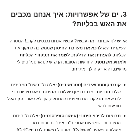
3. ים של אפשרויות: איך אנחנו מכבים
את האש בכליות?
אז יש לנו אבחנה. מה עכשיו? עכשיו אנחנו נכנסים לקרב! המטרה
העיקרית היא
לדכא את מערכת החיסון
שממשיכה לתקוף את
הכליות,
להפחית את הדלקת
,
לשמר את תפקודי הכליות
,
ולמנוע נזק נוסף
. החדשות הטובות הן שיש לנו ארסנל טיפולי
מרשים, והוא רק הולך ומתרחב:
קורטיקוסטרואידים (סטרואידים):
אלה ה"כבאים" המהירים
שלנו. תרופות כמו פרדניזון פועלות במהירות ובאגרסיביות כדי
לדכא את הדלקת. הם מצוינים להתחלה, אך לא לאורך זמן בגלל
תופעות לוואי.
תרופות לדיכוי חיסוני (אימונוסופרסנטים):
אלה ה"יחידות
המיוחדות" שמגיעות אחרי ה"כבאים". תרופות כמו
ציקלופוספאמיד (Cytoxan), מופטיל מיקופנולט (CellCept),