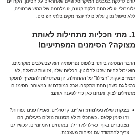
גורם לדלקת במבנים המיקרוסקופיים שאחראים על הסינון, הקרויים
גלומרולי. זו לא סתם דלקת קטנה, זו מלחמה של ממש שבסופה,
ללא טיפול נכון, עלולים להיווצר נזקים בלתי הפיכים.
1. מתי הכליות מתחילות לאותת
מצוקה? הסימנים המפתיעים!
הדבר המטעה ביותר בלופוס נפרופתיה הוא שבשלבים מוקדמים,
הוא יכול להיות שקט לחלוטין. הכליות שלנו, צנועות שכאלה, לא
תמיד צועקות "הצילו!" על ההתחלה. הן משתדלות להמשיך לתפקד
כרגיל גם כשהן תחת מתקפה. אבל במוקדם או במאוחר, הסימנים
מתחילים לצוץ. ואנחנו כאן כדי לפענח אותם:
בצקות שלא נעלמות:
רגליים, קרסוליים, ואפילו פנים נפוחות?
זהו סימן קלאסי. כשהכליות לא מסננות נוזלים ביעילות, הם
מצטברים בגוף. כאילו לא די לנו במתחים היומיומיים, עכשיו גם
צריך להתמודד עם נפיחות מעצבנת.