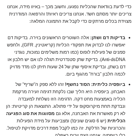
כדי לדעת בוודאות שהכליות נפגעו, וחשוב מכך – באיזו מידה, אנחנו
צריכים יותר מסתם חשד. אנחנו צריכים ראיות! והרפואה המודרנית
מצוידת בכלים מרתקים כדי לקבל את התמונה המלאה:
בדיקות דם ושתן:
אלה השוטרים הראשונים בזירה. בדיקות דם
יאפשרו לנו לבדוק את תפקודי הכליות (קריאטינין, GFR), ולחפש
סמנים של פעילות לופוס (כמו רמות משלימים נמוכות, נוגדני
Anti-dsDNA). בדיקת שתן סטנדרטית תגלה לנו אם יש חלבון או
דם בשתן, ובדיקת איסוף שתן של 24 שעות תיתן לנו מדד מדויק
לכמה חלבון "בורח" מהגוף ביום.
ביופסיה כליתית: הסוד נחשף!
זהו ללא ספק ה"שריף" של
האבחון. ביופסיה היא הליך שבו נלקחת דגימה זעירה מרקמת
הכליה באמצעות מחט דקה. הדגימה הזו נשלחת למעבדה
ונבדקת תחת מיקרוסקופ על ידי פתולוג. התוצאות הן קריטיות: הן
לא רק מאשרות את האבחנה, אלא גם
מסווגות את סוג הפגיעה
הכליתית
(יש 6 סוגים שונים!) ומצביעות על מידת הפעילות
והכרוניות של הדלקת. זה כמו לקבל מפת דרכים מדויקת לטיפול.
בלי ביופסיה, אנחנו קצת יורים באפלה.