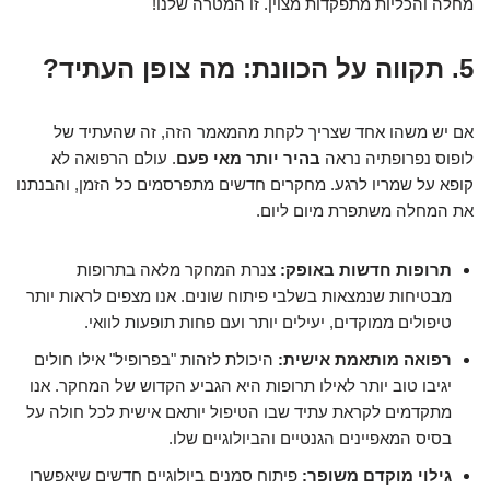
מחלה והכליות מתפקדות מצוין. זו המטרה שלנו!
5. תקווה על הכוונת: מה צופן העתיד?
אם יש משהו אחד שצריך לקחת מהמאמר הזה, זה שהעתיד של
לופוס נפרופתיה נראה
בהיר יותר מאי פעם
. עולם הרפואה לא
קופא על שמריו לרגע. מחקרים חדשים מתפרסמים כל הזמן, והבנתנו
את המחלה משתפרת מיום ליום.
תרופות חדשות באופק:
צנרת המחקר מלאה בתרופות
מבטיחות שנמצאות בשלבי פיתוח שונים. אנו מצפים לראות יותר
טיפולים ממוקדים, יעילים יותר ועם פחות תופעות לוואי.
רפואה מותאמת אישית:
היכולת לזהות "בפרופיל" אילו חולים
יגיבו טוב יותר לאילו תרופות היא הגביע הקדוש של המחקר. אנו
מתקדמים לקראת עתיד שבו הטיפול יותאם אישית לכל חולה על
בסיס המאפיינים הגנטיים והביולוגיים שלו.
גילוי מוקדם משופר:
פיתוח סמנים ביולוגיים חדשים שיאפשרו