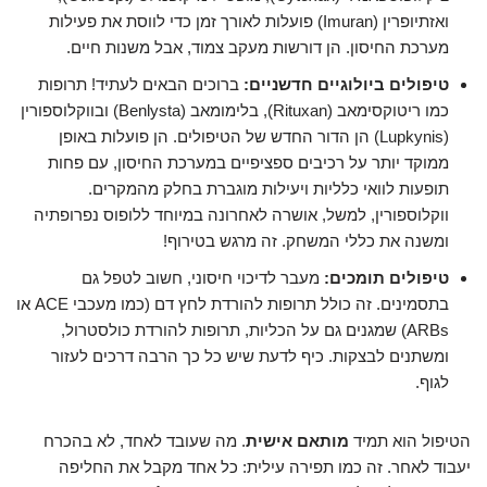
ואזתיופרין (Imuran) פועלות לאורך זמן כדי לווסת את פעילות
מערכת החיסון. הן דורשות מעקב צמוד, אבל משנות חיים.
טיפולים ביולוגיים חדשניים:
ברוכים הבאים לעתיד! תרופות
כמו ריטוקסימאב (Rituxan), בלימומאב (Benlysta) ובווקלוספורין
(Lupkynis) הן הדור החדש של הטיפולים. הן פועלות באופן
ממוקד יותר על רכיבים ספציפיים במערכת החיסון, עם פחות
תופעות לוואי כלליות ויעילות מוגברת בחלק מהמקרים.
ווקלוספורין, למשל, אושרה לאחרונה במיוחד ללופוס נפרופתיה
ומשנה את כללי המשחק. זה מרגש בטירוף!
טיפולים תומכים:
מעבר לדיכוי חיסוני, חשוב לטפל גם
בתסמינים. זה כולל תרופות להורדת לחץ דם (כמו מעכבי ACE או
ARBs) שמגנים גם על הכליות, תרופות להורדת כולסטרול,
ומשתנים לבצקות. כיף לדעת שיש כל כך הרבה דרכים לעזור
לגוף.
הטיפול הוא תמיד
מותאם אישית
. מה שעובד לאחד, לא בהכרח
יעבוד לאחר. זה כמו תפירה עילית: כל אחד מקבל את החליפה