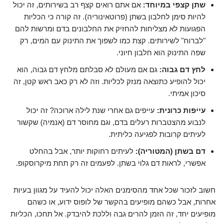
שתן קצפי במיוחד:
אם אתם רואים קצף רב בשירותים, זה יכול
להיות סימן לחלבון בשתן (פרוטאינוריה). זה קורה כי הכליות
הפגועות לא מצליחות להחזיק את החלבונים בדם ומרשות להם
"לברוח" לשירותים. קצת כמו לשפוך את התינוק עם המים, רק
שפה התינוק הוא חלבון חיוני.
לחץ דם גבוה:
גם אם מעולם לא סבלתם מלחץ דם גבוה, הוא
יכול להופיע כתוצאה מנזק לכליות. וזה לא רק כאב ראש קטן, זה
סיכון אמיתי.
עייפות כרונית:
עייפים גם אחרי שנת לילה ארוכה? זה יכול
לנבוע מהצטברות רעלים בדם, וגם מחוסר דם (אנמיה) שקשור
לעיתים קרובות לפגיעה כליתית.
דם בשתן (המטוריה):
לעיתים רחוקות יותר, אבל בהחלט
אפשרי, לראות דם גלוי בשתן. לפעמים זה רק תחת מיקרוסקופ.
חשוב לזכור שכל אחד מהסימנים האלה יכול להעיד על מגוון בעיות
אחרות, אבל כשהם מופיעים בהקשר של לופוס ידוע, או כשהם
מופיעים יחד, זה הזמן להרים גבה וללכת להיבדק. אל תחכו, הכליות