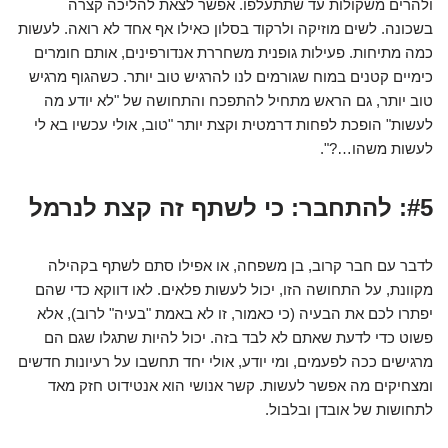
ולהרים משקולות עד שתתעלפו. אפשר לצאת להליכה קצרה
בשכונה. לשים מוזיקה ולרקוד בסלון כאילו אף אחד לא רואה. לעשות
כמה מתיחות. פעילות גופנית משחררת אנדורפינים, אותם חומרים
כימיים קטנים במוח שגורמים לנו להרגיש טוב יותר. כשהגוף מרגיש
טוב יותר, גם הראש מתחיל להתפכח והתחושה של "לא יודע מה
לעשות" הופכת לפחות דרמטית וקצת יותר "טוב, אולי עכשיו בא לי
לעשות משהו…?".
#5: להתחבר: כי לשתף זה קצת לנרמל
לדבר עם חבר קרוב, בן משפחה, או אפילו סתם לשתף בקהילה
מקוונת, על התחושה הזו, יכול לעשות פלאים. לאו דווקא כדי שהם
יפתרו לכם את הבעיה (כי כאמור, זו לא באמת "בעיה" לרוב), אלא
פשוט כדי לדעת שאתם לא לבד בזה. יכול להיות שתגלו שגם הם
מרגישים ככה לפעמים, ומי יודע, אולי יחד תחשבו על רעיונות חדשים
ומצחיקים מה אפשר לעשות. קשר אנושי הוא אנטידוט חזק מאד
לתחושות של אובדן ובלבול.