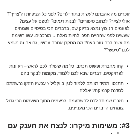
זוכרים מה אהבתם לעשות בתור ילדים? לפני כל הציפיות וה"צריך"?
אולי לצייר? לכתוב סיפורים? לבנות דגמים? לטפס על עצים?
לפעמים הניצוץ נמצא בדיוק שם, בדברים הכי בסיסיים ושמחים
שעשינו לפני שהחיים הפכו להיות כאלה… מורכבים. עשו רשימה.
מה עשה לכם טוב פעם? מה מסקרן אתכם עכשיו, גם אם זה נשמע
לכם "טיפשי"?
קחו מחברת ופשוט תכתבו כל מה שעולה לכם לראש – רעיונות
לפרויקטים, דברים שבא לכם ללמוד, מקומות לבקר בהם.
תתנסו! תמיד רציתם ללמוד לנגן ביוקלילי? עכשיו הזמן! נרשמתם
לסדנת קרמיקה? יאללה!
תזכרו שמותר לכם להשתעמם. לפעמים מתוך השעמום הכי גדול
צומחים הדברים הכי מעניינים.
#3: משימות מיקרו: לנצח את הענק עם