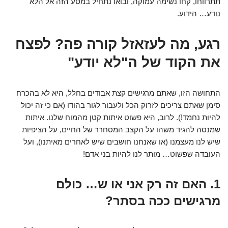
תתרווחו, קחו נשימה עמוקה, ובואו נתחיל במסע הזה אל הלא
נודע… הידוע.
רגע, מה לעזאזל קורה פה? לפצח
את הקוד של ה"לא יודע"
התחושה הזו, שאתם מרגישים קצת אבודים בחלל, היא לא בהכרח
סימן שאתם צריכים לזרוק הכל ולעבור לגור בהודו (אם כי זה יכול
להיות נחמד!). לרוב, היא פשוט איתות קטן מהמוח שלנו. איתות
שמנסה להגיד משהו על הקצב המסחרר של החיים, על הציפיות
שיש לנו מעצמנו (או שאנחנו חושבים שיש לאחרים מאיתנו), ועל
העובדה שפשוט… מותר לנו להיות בני אדם!
1. האם זה רק אני או ש… כולם
מרגישים ככה בסתר?