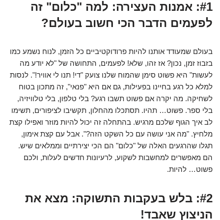
#1: אמנות העצירה: למה "כלום" זה
לפעמים הדבר הכי חשוב בעולם?
בעולם שמעודד אותנו להיות פרודוקטיביים כל הזמן, לנוח נשמע כמו
בזבוז זמן, נכון? אז זהו, שלא! לפעמים, התחושה של "לא יודע מה
לעשות" היא פשוט סימן שהמוח שלנו צועק "די! תנו לי אוויר!". לנסות
למלא כל רגע בחיינו בפעילות, גם אם היא "פנאי", זה מתכון בטוח
לשחיקה. מה יקרה אם פשוט תשבו רגע? בלי טלפון, בלי טלוויזיה,
בלי ספר. פשוט… תהיו. תסתכלו מהחלון, תקשיבו לציפורים, תשימו
לב איך הגוף שלכם מרגיש. בהתחלה זה יכול להיות מוזר ואפילו קצת
מלחיץ. "מה אני עושה עם כל השקט הזה?". אבל עם קצת אימון,
תגלו שהרגעים האלה של "כלום" הם הכי יצירתיים וממלאים שיש.
הם מאפשרים למחשבות לשקוע, לרעיונות חדשים לעלות, ולכם
פשוט… להיות.
#2: בלש בעקבות התשוקה: מצא את
הניצוץ שאבד!