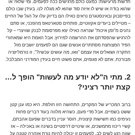
חדשות מרעישות: כמעט כולם מרגישים ככה לפעמים. ומי שלא? או
שהוא בודה או שיש לו איזה סוד שהוא לא מגלה לנו. בעידן שבו כולם
בפייסבוק ובאינסטגרם נראים כאילו הם בדיוק עלו על הגל של החיים
– מטיילים ביעדים אקזוטיים, פותחים סטארטאפ מהפכני, או סתם
נהנים מ"זמן איכות" שנראה כאילו יצא מפרסומת לבנק שוויצרי – קל
להרגיש שהפסדתם את ההרשמה למירוץ. אבל האמת היא שמאחורי
הפיד המצוחצח מסתתרים אנשים שגם הם לפעמים יושבים מול
התקרה ושואלים את עצמם "וואו, מה עושים עכשיו?". זו נורמליזציה
מבורכת. אתם לא פגומים, אתם פשוט חיים בעידן המודרני המבלבל.
2. מתי ה"לא יודע מה לעשות" הופך ל…
קצת יותר רציני?
ברוב המכריע של המקרים, התחושה הזו חולפת. היא כמו ענן קטן
ששט בשמיים. אבל מדי פעם, כשהיא מלווה בעוד דברים פחות
נעימים כמו תשישות קיצונית, חוסר עניין בדברים שפעם אהבתם,
קשיי ריכוז מתמשכים, או שינויים דרסטיים בשינה או באכילה – אז
שווה רגע לשים לב. לפעמים זו יכולה להיות נורת אזהרה קטנה על