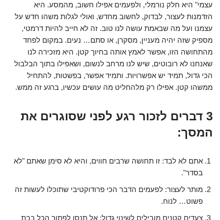
עצמי" היא חלק נורמלי, ולפעמים אפילו חשוב, מהמסע. היא
הזדמנות לעצור, לבדוק, לחשוב מחדש, ואולי לגלות משהו חדש על
עצמנו ועל מה שבאמת עושה לנו טוב. זה לא חייב להיות דרמטי,
מספיק שזה יהיה מעניין, מסקרן, או סתם… נעים. במקום לפחד
מהתחושה הזו, אפשר לאמץ אותה בחיוך קטן. היא מזכירה לנו
שאנחנו לא רובוטים, שיש לנו מרחב לנשום, ושאפילו בתוך הבלבול
הכי גדול, תמיד יש אפשרויות. ותמיד אפשר, בפשטות, להתחיל
ממשהו קטן. אפילו רק מלהחליט מה עושים עכשיו, ברגע זה ממש.
3 דברים לזכור רגע לפני שסוגרים את
המסך:
אתם לא לבד: זו תחושה שרבים חווים, והיא לא סימן שאתם "לא
בסדר".
מותר לעצור: לפעמים הדבר הכי פרודוקטיבי שתוכלו לעשות זה
פשוט… לנוח.
צעדים קטנים מובילים לשינוי גדול: אל תנסו לפתור הכל בבת