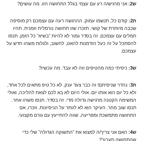
ש2:
אני מרגיש/ה רע עם עצמי בגלל התחושה הזו. מה עושים?
ת2:
קודם כל, תנשמו עמוק. ההרגשה רעה עם עצמכם רק מוסיפה
שכבה מיותרת של קושי. תזכרו שזו תחושה נורמלית וזמנית. תהיו
חמלים עם עצמכם. זה בסדר גמור לא להיות "בשיא" כל הזמן. תנסו
להסתכל על זה כעל הזדמנות להאט, לחשוב, ולגלות משהו חדש על
עצמכם.
ש3:
ניסיתי כמה מהטיפים וזה לא עבד. מה עכשיו?
ת3:
נהדר שניסיתם! זה כבר צעד ענק. לא כל טיפ מתאים לכל אחד,
ולא כל יום הוא אותו יום. אולי היום לא בא לכם לצאת להליכה, ואולי
המשימה הקטנה מרגישה גדולה מדי. זה בסדר. תנסו משהו אחר.
תנסו שוב מחר. העיקר הוא לא לוותר על הניסיונות. וזכרו, אם
התחושה מתמשכת ומפריעה, שווה להתייעץ עם גורם מקצועי.
ש4:
האם אני צריך/ה למצוא את "התשוקה הגדולה" שלי כדי
שהתחושה תעבור?