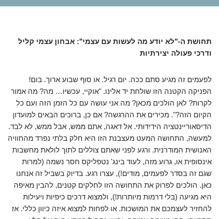
תחושת ה-"לא יודע מה לעשות עם עצמי": אבחון עצמי קליל
ודרכי פעולה יצירתיות
לפעמים זה מגיע סתם ככה. יום רגיל. או סוף שבוע ארוך. בום!
הפניקה הקטנה הזו שולחת יד אלינו. "אוקיי, עכשיו… מה? מה אמור
לקרות? לאן הולכים מכאן? מה אני עושה עם כל הזמן הזה ועם כל
הקיום הזה?". מכירים את ההרגשה? אם כן, ברוכים הבאים למועדון
הדיסאוריינטציה הידידותי. אל דאגה, אתם ממש, אבל ממש, לא לבד.
למעשה, התחושה המעט מעצבנת הזו היא חלק בלתי נפרד מהחוויה
האנושית המודרנית. ורגע לפני שאתם צוללים לתוך לולאת מחשבות
אינסופית או, גרוע מזה, לעוד בינג' נטפליקס חסר נשמה (למרות
שגם זה בסדר לפעמים, מודים!), עצרו רגע. בדיוק בשביל זה אנחנו
כאן. הולכים לפרוק את התחושה הזו לחלקים קטנים, להבין מאיפה
היא מגיעה (בלי דרמות מיותרות!), ולמצוא דרכים כיפיות ויעילות
להחזיר לעצמכם את המושכות. או לפחות למצוא איזה כיוון כללי. אז