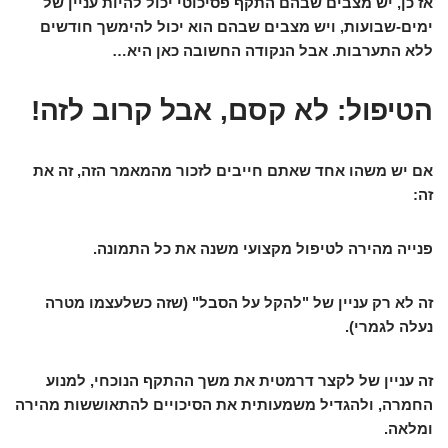
אז כן, יש מצבים שבהם התקף פסיכוטי יכול להיות עניין של
ימים-שבועות, ויש מצבים שבהם הוא יכול להימשך חודשים
ללא התערבות. אבל הנקודה החשובה כאן היא…
הטיפול: לא קסם, אבל קרוב לזה!
אם יש משהו אחד שאתם חייבים לזכור מהמאמר הזה, זה את
זה:
פנייה מהירה לטיפול מקצועי משנה את כל התמונה
.
זה לא רק עניין של "להקל על הסבל" (שזה כשלעצמו מטרה
נעלה לגמרי).
זה עניין של
לקצר דרמטית
את משך ההתקף הנוכחי, למנוע
החמרה, ולהגדיל משמעותית את הסיכויים להתאוששות מהירה
ומלאה.