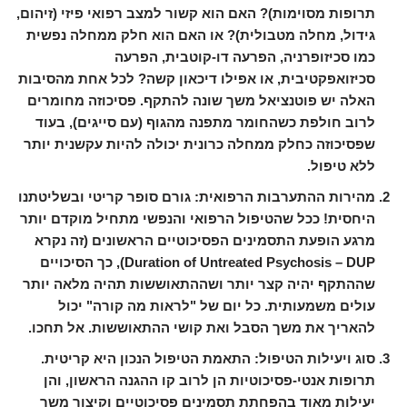
תרופות מסוימות)? האם הוא קשור למצב רפואי פיזי (זיהום,
גידול, מחלה מטבולית)? או האם הוא חלק ממחלה נפשית
כמו סכיזופרניה, הפרעה דו-קוטבית, הפרעה
סכיזואפקטיבית, או אפילו דיכאון קשה? לכל אחת מהסיבות
האלה יש פוטנציאל משך שונה להתקף. פסיכוזה מחומרים
לרוב חולפת כשהחומר מתפנה מהגוף (עם סייגים), בעוד
שפסיכוזה כחלק ממחלה כרונית יכולה להיות עקשנית יותר
ללא טיפול.
מהירות ההתערבות הרפואית:
גורם סופר קריטי ובשליטתנו
היחסית! ככל שהטיפול הרפואי והנפשי מתחיל מוקדם יותר
מרגע הופעת התסמינים הפסיכוטיים הראשונים (זה נקרא
Duration of Untreated Psychosis – DUP), כך הסיכויים
שההתקף יהיה קצר יותר ושההתאוששות תהיה מלאה יותר
עולים משמעותית. כל יום של "לראות מה קורה" יכול
להאריך את משך הסבל ואת קושי ההתאוששות. אל תחכו.
סוג ויעילות הטיפול:
התאמת הטיפול הנכון היא קריטית.
תרופות אנטי-פסיכוטיות הן לרוב קו ההגנה הראשון, והן
יעילות מאוד בהפחתת תסמינים פסיכוטיים וקיצור משך