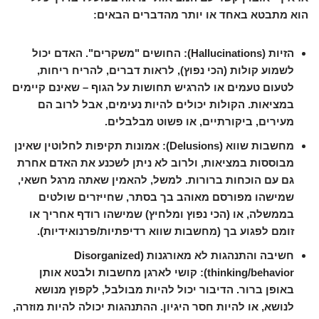
הוא מתבטא באחד או יותר מהדברים הבאים:
הזיות (Hallucinations):
החושים "משקרים". האדם יכול
לשמוע קולות (הכי נפוץ), לראות דברים, להריח ריחות,
לטעום טעמים או להרגיש תחושות על הגוף – שאינם קיימים
במציאות. הקולות יכולים להיות נעימים, אבל לרוב הם
מעירים, ביקורתיים, או פשוט מבלבלים.
מחשבות שווא (Delusions):
אמונות תקיפות לחלוטין שאינן
מבוססות במציאות, ולרוב לא ניתן לשכנע את האדם אחרת
גם עם הוכחות ברורות. למשל, להאמין שאתה מרגל חשאי,
שמישהו מפורסם מאוהב בך בסתר, שחייזרים שולטים
בממשלה, או (הכי נפוץ ומלחיץ) שמישהו רודף אחריך או
זומם לפגוע בך (מחשבות שווא רדיפתיות/פרנואידיות).
חשיבה והתנהגות לא מאורגנות (Disorganized
thinking/behavior):
קושי לארגן מחשבות ולבטא אותן
באופן ברור. הדיבור יכול להיות מבולבל, לקפוץ מנושא
לנושא, או להיות חסר היגיון. ההתנהגות יכולה להיות מוזרה,