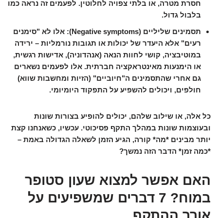
חסרת מטרה, או בלתי צפויה לחלוטין. לפעמים זה נראה כמו
בלבול גדול.
תסמינים שליליים (Negative symptoms):
אלו לא "סימנים
רעים" אלא היעדר של יכולות או תגובות נורמליות – ירידה
במוטיבציה, קושי לחוות הנאה (אנהדוניה), אדישות רגשית,
או הימנעות מאינטראקציה חברתית. אלו לפעמים נשארים
גם אחרי שהתסמינים ה"חיוביים" (הזיות ומחשבות שווא)
חולפים, ויכולים להשפיע על התפקוד היומיומי.
כל אלה, או שילוב שלהם, יכולים להופיע בצורות שונות
ובעוצמות שונות במהלך התקף פסיכוטי. עכשיו, כשאנחנו קצת
יותר מבינים *מה* קורה, הגיע הזמן לשאלה הגדולה באמת –
*כמה זמן* הדבר הזה נמשך?
האם אפשר למצוא שעון סטופר
במוח? 7 דברים שמשפיעים על
אורך ההתקף