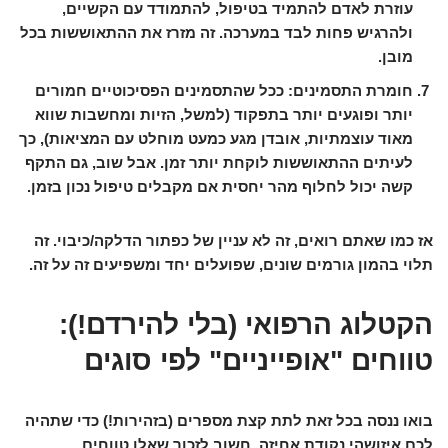
עוזרת לאדם להתמיד בטיפול, להתמודד עם הקשיים,
ולהרגיש פחות לבד במערכה. זה מזרז את ההתאוששות בכל
מובן.
חומרת התסמינים:
ככל שהתסמינים הפסיכוטיים חמורים
יותר ופוגעים יותר בתפקוד (למשל, הזיות ומחשבות שווא
מאוד עוצמתיות, אובדן מגע כמעט מוחלט עם המציאות), כך
לעיתים ההתאוששות לוקחת יותר זמן. אבל שוב, גם התקף
קשה יכול לחלוף מהר יחסית אם מקבלים טיפול נכון בזמן.
אז כמו שאתם רואים, זה לא עניין של כפתור הדלקה/כיבוי. זה
תלוי בהמון גורמים שונים, שפועלים יחד ומשפיעים זה על זה.
הקטלוג הרפואי (בלי להירדם!):
טווחים "אופייניים" לפי סוגים
בואו ננסה בכל זאת לתת קצת מספרים (בזהירות!) כדי שתהיה
לכם איזושהי נקודת אחיזה. חשוב לזכור שאלו טווחים