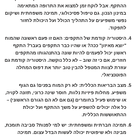
ההתקף. אבל לוקח זמן למצוא את התרופה המתאימה
במינון הנכון. גם טיפול פסיכולוגי, תמיכה משפחתית ושיקום
נפשי משפיעים על התהליך הכולל ועל היכולת לחזור
לתפקוד.
היסטוריה קודמת של התקפים:
האם זו פעם ראשונה שהמוח
"יוצא מאיזון" ככה? או שהיו כבר התקפים בעבר? התקף
ראשון יכול לפעמים להיות שונה בהתנהגותו מהתקפים
חוזרים, אם כי זה שוב – לא כלל נוקשה. היסטוריה קודמת גם
עוזרת לצוות המטפל להבין טוב יותר את דפוס המחלה
הפוטנציאלי.
מצב הבריאות הכללית:
לא רק המוח בפנים! גם הגוף
משפיע. מחלות פיזיות נלוות, חוסר שינה כרוני, תזונה לקויה,
או שימוש פעיל בחומרים (גם אם לא הם הגורם הראשוני) –
כל אלה יכולים להשפיע על משך ההתקף ועל יכולת
ההתאוששות הכללית.
תמיכה חברתית ומשפחתית:
יש למי לפנות? סביבה תומכת,
מבינה ולא שיפוטית יכולה לעשות הבדל עצום. תמיכה