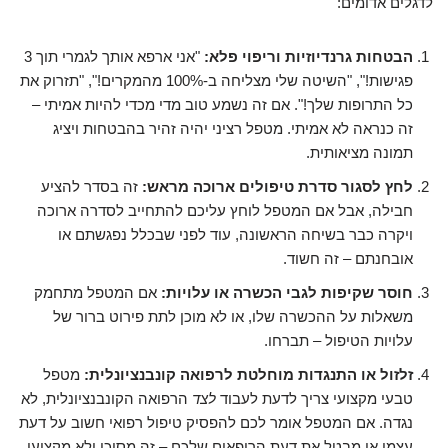
לדגלים אדומים:
הבטחות גרנדיוזיות וריפוי פלא:
"אני ארפא אותך לגמרי תוך 3
פגישות!", "השיטה שלי מצליחה ב-100% מהמקרים!", "תזרוק את
כל התרופות שלך!". אם זה נשמע טוב מדי מכדי להיות אמיתי –
זה כנראה לא אמיתי. מטפל רציני יהיה זהיר בהבטחות ויציג
תמונה מציאותית.
לחץ לסגור סדרת טיפולים ארוכה מראש:
זה בסדר להציע
חבילה, אבל אם המטפל לוחץ עליכם להתחייב לסדרה ארוכה
ויקרה כבר בשיחה הראשונה, עוד לפני שבכלל נפגשתם או
אובחנתם – זה חשוד.
חוסר שקיפות לגבי הכשרה או עלויות:
אם המטפל מתחמק
משאלות על ההכשרה שלו, או לא מוכן לתת פירוט ברור של
עלויות הטיפול – תברחו.
זלזול או התנגדות מוחלטת לרפואה קונבנציונלית:
מטפל
טבעי מקצועי צריך לדעת לעבוד
לצד
הרפואה הקונבנציונלית, לא
נגדה. אם המטפל אומר לכם להפסיק טיפול רפואי חשוב על דעת
עצמו או מבטל את דעת הרופאים שלכם – זה מסוכן ולא מקצועי.