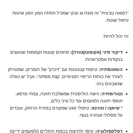
"רפואה טבעית" זה מונח גג ענקי שמכיל תחתיו המון המון שיטות
טיפול שונות.
זה יכול להיות:
דיקור סיני (אקופונקטורה):
מחטים קטנות וקסומות שנועצים
בנקודות אסטרטגיות.
הומאופתיה:
טיפות קטנטנות עם "זיכרון" של חומרים, שמטרתן
לעורר את כוחות הריפוי הפנימיים. קצת מסתורי, אבל יש כאלה
שנשבעים בזה.
נטורופתיה:
גישה הוליסטית שמשלבת תזונה, צמחי מרפא,
תוספי תזונה ולפעמים עוד כל מיני כלים.
*
שיאצו / טווינא:
טיפולי מגע שמקורם במזרח הרחוק, עובדים
על מסלולי אנרגיה בגוף.
רפלקסולוגיה:
עיסוי ולחיצות בכפות הרגליים (ולפעמים ידיים)