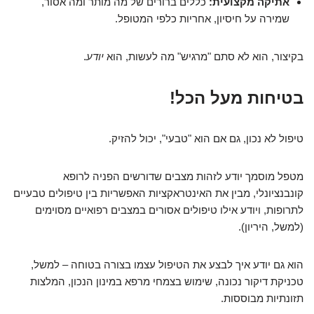
אתיקה מקצועית:
כללים ברורים של מה מותר ומה אסור,
שמירה על חיסיון, אחריות כלפי המטופל.
בקיצור, הוא לא סתם "מרגיש" מה לעשות, הוא
יודע
.
בטיחות מעל הכל!
טיפול לא נכון, גם אם הוא "טבעי", יכול להזיק.
מטפל מוסמך יודע לזהות מצבים שדורשים הפניה לרופא
קונבנציונלי, מבין את האינטראקציות האפשריות בין טיפולים טבעיים
לתרופות, ויודע אילו טיפולים אסורים במצבים רפואיים מסוימים
(למשל, היריון).
הוא גם יודע איך לבצע את הטיפול עצמו בצורה בטוחה – למשל,
טכניקת דיקור נכונה, שימוש בצמחי מרפא במינון הנכון, המלצות
תזונתיות מבוססות.