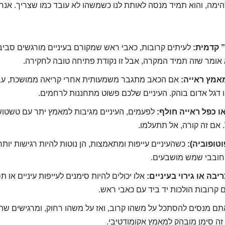
הימה, והוא תמיד מנסה לאותת לנו כשמשהו לא עובד כמו שצריך. אנחנ
 קדמית:
לעיתים קרובות, כאבי ראש שמקורם בעיניים מורגשים סביב 
א אומר שזה תמיד המקרה, אבל זו נקודת פתיחה טובה לחקירה.
אמץ ראייה:
אם הכאב מתגבר משמעותית אחרי קריאה ממושכת, עבו
ו דגל אדום בוהק. העיניים שלכם פשוט מתחננות לרחמים.
ו כפל ראייה חולף:
לפעמים, העיניים מגיבות למאמץ יתר עם טשטוש
 אם זה קורה, אל תתעלמו.
וטופוביה):
כשהעיניים עייפות ומתאמצות, הן נוטות להיות רגישות יותר
חובבי שמש מושבעים.
יבה או גירוי בעיניים:
אלו יכולים להיות סימנים לעייפות עיניים או ת
 קרובות הולכות יד ביד עם כאבי ראש.
ם מנסים להסתכל על משהו קרוב, ואז על משהו רחוק, ומרגישים שה
 זה סימן מובהק למאמץ אקומודטיבי.