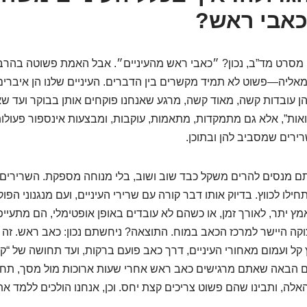
כאבי ראש?
מסרט מד”ב, נכון? ״כאבי ראש מהעיניים״. אבל האמת פשוטה בהרבה
מאליה—פשוט לא תמיד מקשרים בין הדברים. העיניים שלנו הן איברים
הן עובדות קשה, מאוד קשה, מרגע שאנחנו פוקחים אותן בבוקר ועד שא
רואות”, אלא גם מתמקדות, מתאמות, עוקבות, ומבצעות אינספור פעולו
רים שמסביב להן ובתוכן.
 מנסים להרים משקל כבד שוב ושוב, בלי מנוחה מספקת. השרירים ש
יתחילו לכווץ. בדיוק אותו דבר קורה עם שרירי העיניים, ועם מנגנוני הפו
 יתר, לאורך זמן, או כשהם לא עובדים באופן אופטימלי, הם מתעייפי
וקה היישר למרכז הכאב במוח. התוצאה? ניחשתם נכון: כאב ראש. זה 
ץ קל ועמום מאחורי העיניים, דרך כאב פועם ברקות, ועד תחושה של 
 הבאה שאתם מרגישים כאב ראש אחרי שעות ארוכות מול מסך, תחש
האלה, ותבינו שהם פשוט צריכים קצת יחס. וכן, אנחנו הולכים ללמד 