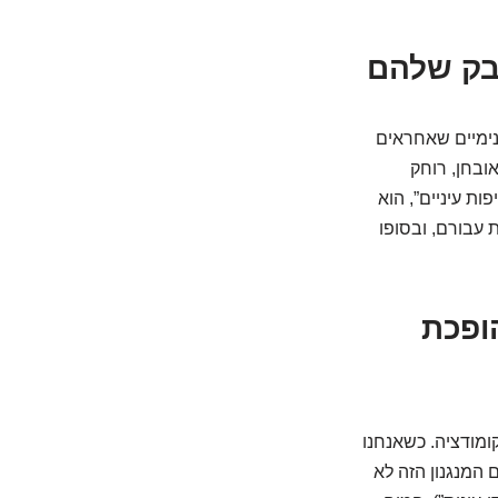
אבק שלהם
פנימיים שאחראים
אובחן, רוחק
ות עיניים”, הוא
 עבורם, ובסופו
ופכת
ומודציה. כשאנחנו
המנגנון הזה לא