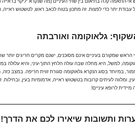
 אי-התאמה קלה בתיאום בין שתי העיניים (מה שנקרא “ליקוי בראייה דו
 עבודת יתר כדי לפצות. זה מתכון בטוח לכאב ראש, לטשטוש ראייה, ו
שקוף: גלאוקומה ואורבתה
הראש שמקורם בעיניים אינם מסוכנים, ישנם מקרים חריגים יותר שח
וקומה, למשל, היא מחלה שבה עולה הלחץ התוך-עיני, והיא עלולה במ
ור, במיוחד בסוג הנקרא גלאוקומה סגורת זווית חריפה. במצב כזה, 
ן, ומלווה לעיתים קרובות בטשטוש ראייה, אדמומיות בעין, ובחילות. ז
 מיידית לרופא עיניים!
רות ותשובות שיאירו לכם את הדרך!