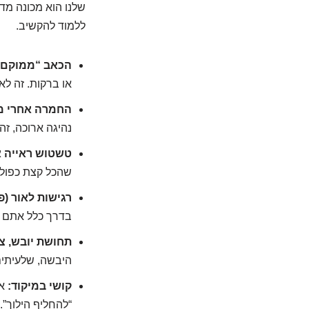
שלנו הוא מכונה מד
ללמוד להקשיב.
הכאב “ממוקם”
או ברקות. זה ל
החמרה אחרי מ
נהיגה ארוכה, זה
טשטוש ראייה א
שהכל קצת כפול.
רגישות לאור (פ
בדרך כלל אתם 
תחושת יובש, צר
היבשה, שלעיתים
קושי במיקוד:
את
“להחליף הילוך”.