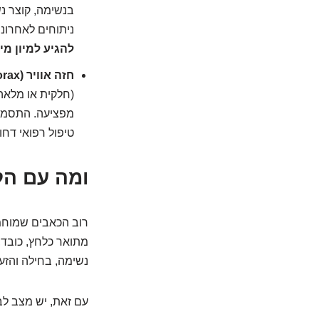
בנשימה, קוצר נש
ניתוחים לאחרונה
להגיע למיון מיד
חזה אוויר (Pneumothorax):
(חלקית או מלאה)
מפציעה. התסמינ
טיפול רפואי דחו
ומה עם הל
רוב הכאבים שמוחמ
מתואר כלחץ, כובד, 
נשימה, בחילה והזעה
עם זאת, יש מצב לב