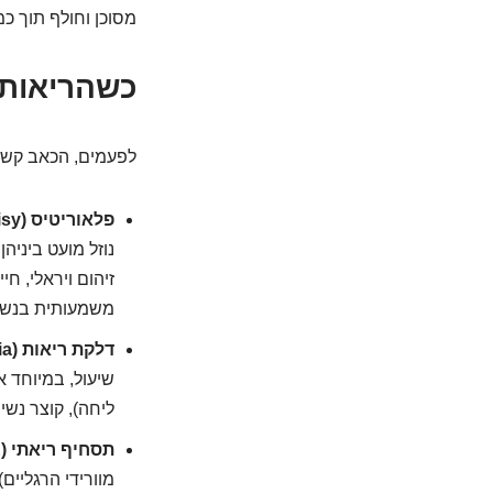
מסוכן וחולף תוך כמ
כשהריאות 
לפעמים, הכאב קשור
פלאוריטיס (Pleurisy) או דלקת קרום הריאה:
נוזל מועט ביניה
זיהום ויראלי, ח
משמעותית בנשימ
דלקת ריאות (Pneumonia):
שיעול, במיוחד א
ליחה), קוצר נשי
תסחיף ריאתי (Pulmonary Embolism – PE):
מוורידי הרגליים