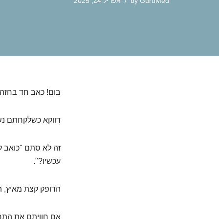
GuruMed
by
אפריל 24, 2025
בום! כאב חד בחזה.
דווקא כשלקחתם נשי
זה לא סתם "כואב לי
עכשיו?".
הדופק קצת מאיץ, ה
אם חוויתם את התחו