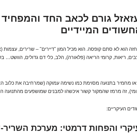
זאזל גורם לכאב החד והמפחיד 
שודים המיידיים
זה הוא לא סתם קופסה. הוא מכיל המון "דיירים" – שרירים, עצמות (
ים, ריאות, קרומי הריאה (פלאורה), הלב, כלי דם גדולים, הוושט… בק
ו מחמיר בתנועה מסוימת כמו נשימה עמוקה (שמרחיבה את כלוב הצל
י), זה מרמז שהמקור קשור איכשהו למבנים שמושפעים מהתנועה הזו
דים העיקריים:
קרי והפחות דרמטי: מערכת השריר-