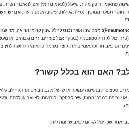
ימה פתאומי, דופק מהיר, שיעול (לפעמים דמי) ואפילו איבוד הכרה. גור
, חוסר תנועה ממושך, נטילת גלולות, עישון, השמנה ועוד.
!
מצב שבו אוויר נכנס לחלל שבין קרומי הריאה, מה שגו
. זה יכול לקרות ספונטנית (בעיקר אצל צעירים, רזים וגבוהים, או מעש
ים הם כאב חד ופתאומי בחזה, קוצר נשימה פתאומי ותחושת לחץ בח
ף.
ב? האם הוא בכלל קשור?
רים ספציפית בנשימה עמוקה או שיעול
אינם
נובעים מהתקף לב קלאס
או שריפה במרכז החזה, שיכול להקרין לזרועות, לצוואר או ללסת, ולעי
).
בי אחד שכן יכול לגרום לכאב שדומה לזה: