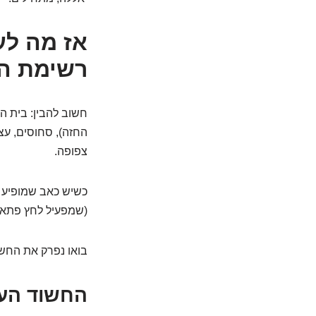
אז מה לע
רשימת הח
חשוב להבין: בית הח
החזה), סחוסים, עצב
צפופה.
כשיש כאב שמופיע א
(שמפעיל לחץ פתאומ
בואו נפרק את החשו
החשוד העי