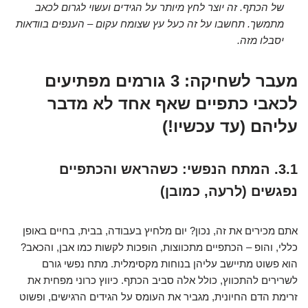
של הכתף. זה יוצר לחץ מיותר על הגידים ועשוי לגרום לכאב
מתמשך. תחשבו על זה כעל עץ שצומח עקום – הענפים בוודאות
יסבלו מזה.
מעבר לשחיקה: 3 גורמים מפתיעים
לכאבי כתפיים שאף אחד לא מדבר
עליהם (עד עכשיו!)
3.1. המתח הנפשי: כשהראש והכתפיים
נפגשים (לרעה, כמובן)
אתם מכירים את זה, נכון? יום מלחיץ בעבודה, בבית, בחיים באופן
כללי, והופ – הכתפיים מתכווצות, הופכות לקשות כמו אבן, והכאב?
הוא פשוט מתיישב עליהן בנוחות מקסימלית. מתח נפשי גורם
לשרירים להתכווץ, כולל אלה סביב הכתף. כיווץ כרוני מפחית את
זרימת הדם החיונית, מגביר את העומס על הגידים הרגישים, ופשוט