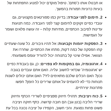
או תבטלו אותו כ'סתם'. טיפול מוקדם יכול למנוע התפתחות של
בעיות כרוניות חמורות בהמשך.
2. חימום לפני עבודה:
בדיוק כמו ספורטאים מקצועיים, גם
עובדי כפיים זקוקים לחימום קצר לפני העבודה. כמה תנועות
עדינות לסיבוב הכתפיים, מתיחות קלות – זה עושה פלאים ושומר
על הגמישות.
3. הפסקות יזומות וקבועות:
אל תהיו גיבורים. כל שעה-שעתיים
קחו הפסקה של כמה דקות, מתחו את הכתפיים, שחררו את
הצוואר. אפילו שינוי קל בתנוחה יכול להוריד עומס משמעותי.
4. ארגונומיה, גם במקומות לא צפויים:
כן, גם בעבודת כפיים
יש 'ארגונומיה' שכדאי לחשוב עליה. האם אתם עובדים בגובה
נכון? האם הכלים שלכם מתאימים ליד? האם אתם יכולים לשנות
תנוחות כדי לא להעמיס על אותם שרירים כל הזמן? חפשו
פתרונות יצירתיים.
5. כוח ויציבות:
תרגילי חיזוק ספציפיים לשרירי הכתף וחיזוק
שרירי הליבה (בטן וגב) הם חובה קדושה. כתף חזקה ויציבה
פשוט פחות נפגעת. והכי חשוב, הקפידו על יציבה נכונה בכל עת