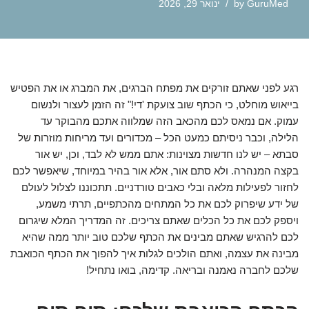
GuruMed
by
ינואר 29, 2026
רגע לפני שאתם זורקים את מפתח הברגים, את המברג או את הפטיש
בייאוש מוחלט, כי הכתף שוב צועקת 'די!" זה הזמן לעצור ולנשום
עמוק. אם נמאס לכם מהכאב הזה שמלווה אתכם מהבוקר עד
הלילה, וכבר ניסיתם כמעט הכל – מכדורים ועד מריחות מוזרות של
סבתא – יש לנו חדשות מצוינות: אתם ממש לא לבד, וכן, יש אור
בקצה המנהרה. ולא סתם אור, אלא אור בהיר במיוחד, שיאפשר לכם
לחזור לפעילות מלאה ובלי כאבים טורדניים. תתכוננו לצלול לעולם
של ידע שיפרוק לכם את כל המתחים מהכתפיים, תרתי משמע,
ויספק לכם את כל הכלים שאתם צריכים. זה המדריך המלא שיגרום
לכם להרגיש שאתם מבינים את הכתף שלכם טוב יותר ממה שהיא
מבינה את עצמה, ואתם הולכים לגלות איך להפוך את הכתף הכואבת
שלכם לחברה נאמנה ובריאה. קדימה, בואו נתחיל!