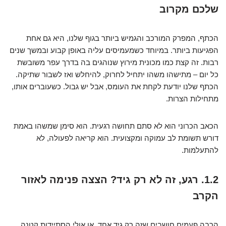
שלכם מקרוב
הכתף, המפרק המורכב והגמיש ביותר בגוף שלנו, היא גם אחת
הפגיעות ביותר. במיוחד כשמעמיסים עליה באופן קבוע ובמשך שנים
רבות. זה קצת כמו מכונית מירוץ שנוהגים בה בדרך עפר משובשת
כל יום – מתישהו משהו יתחיל לחרוק, להיחלש ואז לשבור שתיקה.
הכתף שלנו יודעת לקחת את העומס, אבל יש גבול. כשעוברים אותו,
מתחילות הצרות.
הכאב הכרוני הוא לא סתם תחושה רגעית. הוא סימן שמשהו באמת
דורש תשומת לב עמוקה ומקצועית. הוא קריאה לפעולה, לא
להתעלמות.
1.2. רגע, זה לא רק גיד? הצצה פנימה לאזור
הקרב
הרבה פעמים חושבים שזה רק גיד אחד, או אולי הסתיידות קטנה