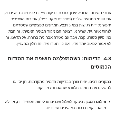
אחרי השיחה, הרופא יערוך סדרת בדיקות פיזיות קפדניות. הוא יבדוק
את טווחי התנועה שלכם (פסיביים ואקטיביים), את כוח השרירים,
יחפש נקודות רגישות במגע ויבצע תמרונים ספציפיים שמטרתם
לזהות איזה גיד, שריר או רצועה הם מקור הבעיה האמיתי. זה קצת
כמו סשן ספורט קצר, אבל עם מטרה אבחונית ברורה. אל תדאגו, זה
לא אמור לכאוב יותר מדי, ואם כן, תגידו מיד. זה חלק מהעניין.
4.3. הדימות: כשהמצלמה חושפת את הסודות
הכמוסים
במקרים רבים, יהיה צורך בבדיקות הדמיה מתקדמות. הן יסייעו
להשלים את התמונה ולוודא שהאבחנה מדויקת:
צילום רנטגן:
בעיקר לשלול שברים או לזהות הסתיידויות, אך לא
מראה רקמות רכות כמו גידים ושרירים.