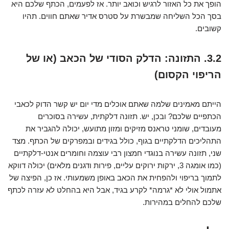
הופך את כל האזור לרגיש וכואב יותר. אז לפעמים, הכתף שלכם היא
בסך הכל השליחה שמבשרת על סטרס אדיר שאתם חווים. תהיו
קשובים.
3.2. התזונה: הדלק הסודי של הכאב (או של
הריפוי הקסום)
הייתם מאמינים שלמה שאתם אוכלים מדי יום יש קשר הדוק לכאבי
הכתפיים שלכם? ובכן, יש. תזונה דלקתית, עשירה בסוכרים
מעובדים, שומני טראנס מזיקים ומזון מתועש, יכולה להגביר את
התהליכים הדלקתיים בגוף, כולל בגידים ובמפרקים של הכתף. מצד
שני, תזונה עשירה בנוגדי חמצון רבי עוצמה וחומרים אנטי-דלקתיים
(כמו אומגה 3, ירקות ירוקים עליים, פירות ודגנים מלאים) יכולה דווקא
לתמוך בריפוי ולהפחית את הכאב באופן משמעותי. אז כן, הפיצה של
אתמול אולי לא *גרמה* לקרע בגיד, אבל היא בהחלט לא עזרה לכתף
שלכם להחלים במהירות.