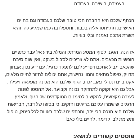
– בעמידה, בישיבה ובעבודה.
הכתף שלכם היא החברה הכי טובה שלכם בעבודה וגם בחיים
האישיים. תתייחסו אליה בכבוד, ותטפלו בה כמו שמגיע לה, והיא
תשרת אתכם נאמנה ובלי בעיות.
אז הנה, הגענו לסוף המסע המרתק והמלא בידע אל עבר כתפיים
חופשיות מכאבים. אתם לא צריכים לסבול בשקט, ואין שום סיבה
שהכאב יגביל אתכם ויפריע לכם לתפקד כרגיל. עם ידע נכון, אבחון
מדויק, טיפול מתאים והמון נחישות, אתם יכולים לחזור לחיים מלאים,
אקטיביים ונטולי כאב. זכרו, הגוף שלכם הוא מכונה מופלאה ויעילה,
אבל גם היא זקוקה לתחזוקה נכונה וקבועה. אל תהססו לפנות
לעזרה מקצועית, להקשיב לסימנים המוקדמים של הגוף, ולאמץ
הרגלים שישמרו עליכם בריאים וחזקים. כי בסופו של דבר, הבריאות
שלכם היא הנכס הכי יקר, והכתפיים שלכם ראויות לכל פינוק, טיפול
ותשומת לב. קדימה, לחיים בלי כאב!
פוסטים קשורים לנושא: