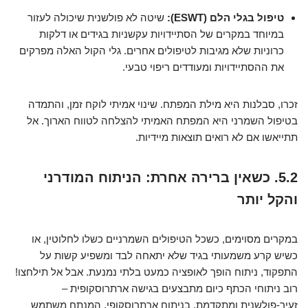
טיפול בגלי הלם (ESWT):
שיטה לא פולשנית שיכולה לעזור
במיוחד במקרים של הסתיידויות עקשניות בגידים או דלקות
כרוניות שלא מגיבות לטיפולים אחרים. גלי הקול האלה מפרקים
את ההסתיידויות ומעודדים ריפוי טבעי.
זכרו, סבלנות היא מילת המפתח. שינוי אמיתי לוקח זמן, והתמדה
בטיפול השמרני היא המפתח האמיתי להצלחה לטווח הארוך. אל
תתייאשו אם לא רואים תוצאות מיידיות.
5.2. כשאין ברירה אחרת: הניתוח המודרני
והקל יותר
במקרים מסוימים, כשכל הטיפולים השמרניים כשלו לחלוטין, או
כשיש קרע משמעותי בגיד שלא יתאחה לבד ומשפיע קשות על
התפקוד, ניתוח הופך לאופציה כמעט בלתי נמנעת. אבל אל תילחצו!
רוב ניתוחי הכתף כיום מתבצעים בגישה ארתרוסקופית –
זעיר-פולשנית ומתקדמת. בניתוח ארתרוסקופי, המנתח משתמש