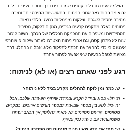
במצלמה זעירה ובכלים קטנים שמוחדרים דרך חתכים זעירים בלבד.
זה אומר פחות כאב אחרי הניתוח, התאוששות מהירה יותר וחזרה
מהירה יחסית לשגרה, וצלקות מינימליות כמעט בלתי נראות.
ניתוחים כאלה מתקנים קרעים בגידים, מנקים דלקות, מסירים
הסתיידויות ומשפרים את המכניקה הכללית של הכתף. חשוב לזכור
שזה לא פתרון קסם, וגם אחרי ניתוח תצטרכו לעבור שיקום פיזיותרפי
אינטנסיבי כדי להחזיר את הכתף לתפקוד מלא. אבל זו בהחלט דרך
מצוינת לטפל בבעיות שאי אפשר לפתור אחרת.
רגע לפני שאתם רצים (או לא) לניתוח:
ש: כמה זמן לוקח להחלים מקרע בגיד ללא ניתוח?
ת: תלוי בסוג ובגודל הקרע ובמידת שיתוף הפעולה שלכם, אבל
זה יכול לנוע בין מספר שבועות למספר חודשים ארוכים. במקרים
מסוימים, קרעים מסוימים לא יתאחו לחלוטין אך הכאב יופחת
משמעותית עם טיפול נכון ומקיף.
ש: מתי אני יודע שאין מנוס מניתוח וזה הפתרון היחיד?