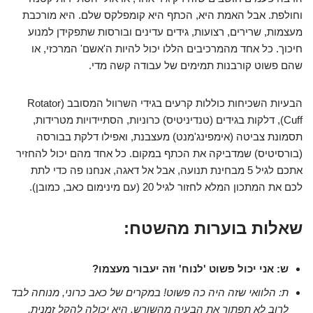
וחולפת. אבל האמת היא, הכתף היא קומפלקס שלם. היא מורכבת
מעצמות, שרירים, רצועות, גידים עדינים ובורסות שתפקידן למנוע
חיכוך. כל אחד מהמרכיבים הללו יכול להיות ה'אשם' המרכזי, או
שהם פשוט קורבנות תמימים של עבודה קשה מדי.
הבעיות השכיחות כוללות קרעים בגידי השרוול המסובב (Rotator
Cuff), דלקות בגידים (טנדיניטיס) כרוניות, הסתיידויות מטרידות,
תסמונת צביטה (אימפינג'מנט) מעצבנת, ואפילו דלקת בבורסה
(בורסיטיס) שמדביקה את הכתף במקום. כל אחד מהם יכול להחזיר
אתכם לגיל 5 מבחינת תנועה, אבל אל דאגה, אנחנו פה כדי לתת
לכם את המתכון המלא לחזור לגיל 20 (עם מינימום כאב, כמובן).
שאלות בוערות מהשטח:
ש: אני יכול פשוט 'לנוח' וזה יעבור מעצמו?
ת: הלוואי שזה היה כה פשוט! במקרים של כאב כרוני, מנוחה לבד
לרוב לא תפתור את הבעיה מהשורש. היא יכולה להקל זמנית,