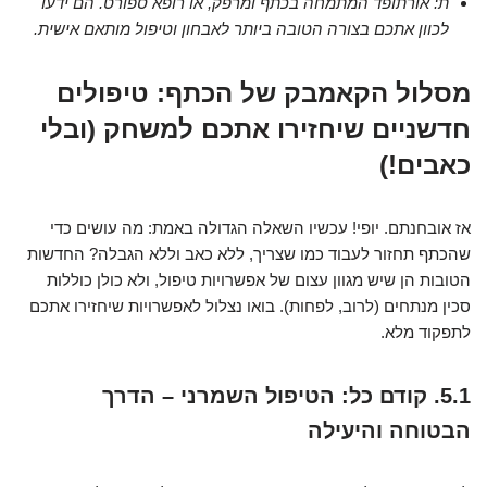
ת: אורתופד המתמחה בכתף ומרפק, או רופא ספורט. הם ידעו
לכוון אתכם בצורה הטובה ביותר לאבחון וטיפול מותאם אישית.
מסלול הקאמבק של הכתף: טיפולים
חדשניים שיחזירו אתכם למשחק (ובלי
כאבים!)
אז אובחנתם. יופי! עכשיו השאלה הגדולה באמת: מה עושים כדי
שהכתף תחזור לעבוד כמו שצריך, ללא כאב וללא הגבלה? החדשות
הטובות הן שיש מגוון עצום של אפשרויות טיפול, ולא כולן כוללות
סכין מנתחים (לרוב, לפחות). בואו נצלול לאפשרויות שיחזירו אתכם
לתפקוד מלא.
5.1. קודם כל: הטיפול השמרני – הדרך
הבטוחה והיעילה