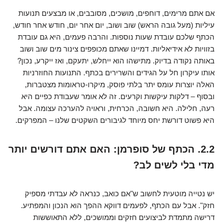
אם אתם מרימים, דוחפים, מושכים, מסובבים, או מבצעים תנועות
עיליות (מעל גובה הראש) שוב ושוב, יום אחר יום, חודש אחר חודש,
הכתף שלכם עובדת שעות נוספות. והרבה פעמים, היא גם עובדת
בזוויות לא אידיאליות. דמיינו שאתם מכופפים צינור מים שוב ושוב
באותה נקודה בדיוק. מתישהו הוא ייחלש, יתעקם, ואז ייקרע, נכון?
אותו עיקרון חל על הגידים והשרירים בכתף. התנועות החוזרניות
האלה יוצרות עומס יתר בלתי פוסק, מיקרו-טראומות מצטברות,
ובסוף – דלקות עיקשות וקרעים. זה לא אומר שעבודת כפיים היא
רעה, חלילה. היא חשובה, הכרחית, וראויה להערכה עצומה. אבל
היא פשוט דורשת יחס מיוחד לגיבורים השקטים שלנו – המפרקים.
2.2. הכתף של סופרמן: האם אתם דורשים יותר
מדי בלי לשים לב?
יש נטייה מוטעית לחשוב ש"אם כואב, כנראה לא עבדתי מספיק
חזק". אבל עם הכתף, לפעמים דווקא ההפך הוא הנכון והמפתיע.
דרישה מתמדת לביצועים חזקים וממושכים, ללא התאוששות