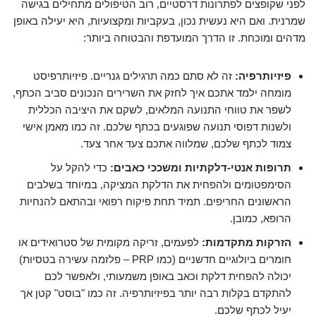
לפני שקופצים לפתרונות דרסטיים, רוב הטיפולים מתחילים בגישה
שמרנית. ואם היא נעשית נכון, בעקביות ומקצועיות, היא יעילה באופן
מדהים ומוכחת. זו הדרך המועדפת והבטוחה ביותר:
פיזיותרפיה:
זה לא סתם כמה תרגילים גנריים. פיזיותרפיסט
מומחה ילמד אתכם איך לחזק את השרירים הנכונים סביב הכתף,
לשפר את טווחי התנועה המלאים, לשקם את היציבה הכללית
ולשנות דפוסי תנועה שפוגעים בכתף שלכם. זה כמו מאמן אישי
צמוד לכתף שלכם, שמלווה אתכם צעד אחר צעד.
תרופות אנטי-דלקתיות ומשככי כאבים:
כדי להקל על
הסימפטומים ולהפחית את הדלקת המציקה, במיוחד בשלבים
הראשונים החריפים. תמיד תחת פיקוח רפואי ובהתאם להנחיות
הרופא, כמובן.
הזרקות מתקדמות:
לפעמים, זריקה מקומית של סטרואידים או
חומרים ביולוגיים חדשניים (כמו PRP – פלזמה עשירה בטסיות)
יכולה להפחית דלקת וכאב באופן משמעותי, ולאפשר לכם
להתקדם בקלות רבה יותר בפיזיותרפיה. זה כמו "בוסט" קטן אך
יעיל לכתף שלכם.