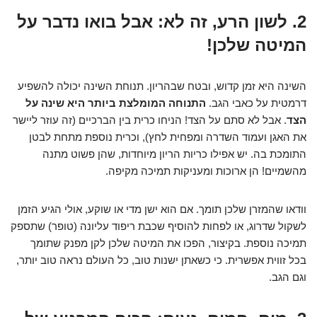
2. לשון הרע, זה לא: אבל בואו נדבר על
המיטה שלכן!
השינה היא זמן קדוש, ובטח שבהריון. תנוחת השינה יכולה להשפיע
דרמטית על כאבי הגב.
התנוחה המומלצת ביותר היא שינה על
הצד
. אבל לא סתם על הצד! הניחו כרית בין הברכיים (זה עוזר ליישר
את האגן ועמוד השדרה ומפחית לחץ), וכרית נוספת מתחת לבטן
התומכת בה. יש אפילו כריות הריון מיוחדות, שהן פשוט מתנה
מהשמיים! הן ארוכות ומעניקות תמיכה מקיפה.
וודאו שהמזרן שלכן תומך. אם הוא ישן מדי או שוקע, אולי הגיע הזמן
לשקול שדרוג, או לפחות להוסיף שכבת ריפוד עליונה (טופר) שתספק
תמיכה נוספת. בקיצור, הפכו את המיטה שלכן לקן מפנק שתומך
בכל זווית אפשרית. כי כשאתן ישנות טוב, כל העולם נראה טוב יותר,
וגם הגב.