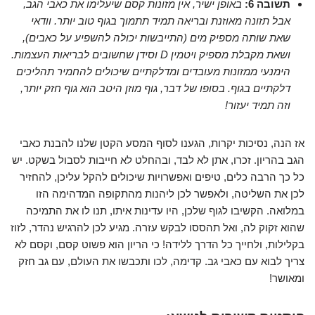
תשובה 6:
באופן ישיר, אין מזונות קסם שיעלימו את כאבי הגב,
אבל תזונה מאוזנת ובריאה תמיד תתמוך בגוף טוב יותר. וודאי
שאת שותה מספיק מים (התייבשות יכולה להשפיע על כאבים),
ושאת מקבלת מספיק ויטמין D וסידן שחשובים לבריאות העצמות.
הימנעי ממזונות מעובדים ומדלקתיים שיכולים להחמיר תהליכים
דלקתיים בגוף. בסופו של דבר, גוף מוזן היטב הוא גוף חזק יותר,
וזה תמיד יעזור!
אז הנה, נסיכות יקרות, הגענו לסוף המסע הקטן שלנו להבנת כאבי
הגב בהריון. זכרו, אתן לא לבד, ובהחלט לא חייבות לסבול בשקט. יש
כל כך הרבה כלים, טיפים ואפשרויות שיכולים להקל עליכן, להחזיר
לכן את השליטה, ולאפשר לכן ליהנות מהתקופה המדהימה הזו
במלואה. הקשיבו לגוף שלכן, היו עדינות איתו, תנו לו את התמיכה
שהוא זקוק לה, ואל תהססו לבקש עזרה. מגיע לכן להרגיש נהדר, לזוז
בקלילות, ולחייך כל הדרך ללידה! כי הריון הוא פשוט קסם, וקסם לא
צריך לבוא עם כאבי גב. קדימה, לכו ותכבשו את העולם, עם גב חזק
ומאושר!