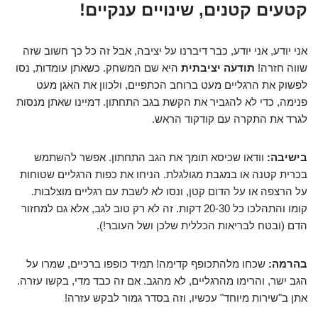
קטעים קטנים, שינויים ענקיים!
אני יודע, אני יודע, כבר דיברנו על יציבה, אבל זה כל כך חשוב שזה
שווה חזרה!
תודעה יציבתית
היא שם המשחק. כשאתן עומדות, נסו
לפשוק את הרגליים מעט ברוחב הכתפיים, ולכוון את האגן מעט
פנימה, כדי לא להגביר את הקשת בגב התחתון. דמיינו שאתן מנסות
לגרד את התקרה עם קודקוד הראש.
בישיבה:
וודאו שכיסא תומך את הגב התחתון. אפשר להשתמש
בכרית קטנה או במגבת מגולגלת. הניחו את כפות הרגליים שטוחות
על הרצפה או על הדום קטן, ונסו לא לשבת עם רגליים מוצלבות.
קומו והתהלכו כל 20-30 דקות. זה לא רק טוב לגב, אלא גם למחזור
הדם (ובטח לבריאות הכללית שלכן ושל העובר!).
בהרמה:
שכחו מלהתכופף קדימה! תמיד כופפו ברכיים, שמרו על
הגב ישר, והרימו מהרגליים, לא מהגב. אם זה כבד מדי, בקשו עזרה.
אתן ב"שירות מיוחד" עכשיו, וזה בסדר גמור לבקש עזרה!