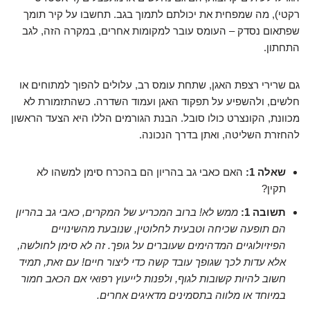
רקטי), מה שמפחית את יכולתם לתמוך בגב. תחשבו על קיר תומך
שפתאום נסדק – העומס עובר למקומות אחרים, במקרה הזה, לגב
התחתון.
גם שרירי רצפת האגן, שתחת עומס רב, עלולים להפוך למתוחים או
חלשים, ולהשפיע על תפקוד האגן ועמוד השדרה. כשהתזמורת לא
מכוונת, הקונצרט כולו סובל. הבנת הגורמים הללו היא הצעד הראשון
להחזרת השליטה, ואתן בדרך הנכונה.
שאלה 1:
האם כאבי גב בהריון הם בהכרח סימן למשהו לא
תקין?
תשובה 1:
ממש לא! ברוב המכריע של המקרים, כאבי גב בהריון
הם תופעה שכיחה וטבעית לחלוטין, שנובעת מהשינויים
הפיזיולוגיים המדהימים שעוברים על גופך. זה לא סימן לחולשה,
אלא עדות לכך שגופך עובד קשה כדי ליצור חיים! עם זאת, תמיד
חשוב להיות קשובות לגוף, ולפנות לייעוץ רפואי אם הכאב חמור
במיוחד או מלווה בתסמינים מדאיגים אחרים.