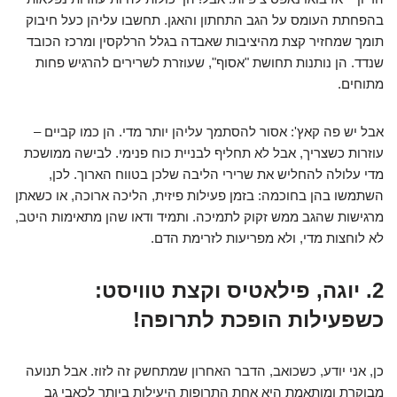
בהפחתת העומס על הגב התחתון והאגן. תחשבו עליהן כעל חיבוק
תומך שמחזיר קצת מהיציבות שאבדה בגלל הרלקסין ומרכז הכובד
שנדד. הן נותנות תחושת "אסוף", שעוזרת לשרירים להרגיש פחות
מתוחים.
אבל יש פה קאץ': אסור להסתמך עליהן יותר מדי. הן כמו קביים –
עוזרות כשצריך, אבל לא תחליף לבניית כוח פנימי. לבישה ממושכת
מדי עלולה להחליש את שרירי הליבה שלכן בטווח הארוך. לכן,
השתמשו בהן בחוכמה: בזמן פעילות פיזית, הליכה ארוכה, או כשאתן
מרגישות שהגב ממש זקוק לתמיכה. ותמיד ודאו שהן מתאימות היטב,
לא לוחצות מדי, ולא מפריעות לזרימת הדם.
2. יוגה, פילאטיס וקצת טוויסט:
כשפעילות הופכת לתרופה!
כן, אני יודע, כשכואב, הדבר האחרון שמתחשק זה לזוז. אבל תנועה
מבוקרת ומותאמת היא אחת התרופות היעילות ביותר לכאבי גב