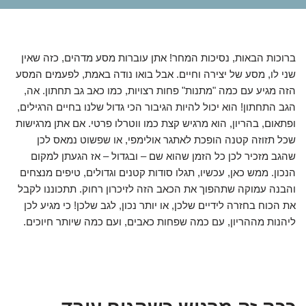
ברוכות הבאות, נסיכות המחר! אתן עוברות מסע מדהים, כזה שאין
שני לו, מסע של יצירה וחיים. אבל בואו נודה באמת, לפעמים המסע
הזה מגיע עם כמה "מתנות" פחות רצויות, כמו כאב גב תחתון. אה,
הגב התחתון! הוא יכול להיות הגיבור הכי גדול שלנו בחיים הרגילים,
ופתאום, בהריון, הוא מרגיש קצת כמו ווטרלו פרטי. אם אתן מרגישות
שכל תזוזה קטנה הופכת לאתגר אולימפי, או שפשוט נמאס לכן
שהגב מזכיר לכן כל הזמן שהוא שם – ובגדול – אז הגעתן למקום
הנכון. ממש כאן, עכשיו, תגלו סודות קטנים וגדולים, טיפים מנצחים
והבנה עמוקה שתהפוך את הכאב הזה לזיכרון רחוק. תתכוננו לקבל
את הכוח בחזרה לידיים שלכן, או יותר נכון, לגב שלכן! כי מגיע לכן
ליהנות מההריון, עם כמה שפחות כאבים, ועם כמה שיותר חיוכים.