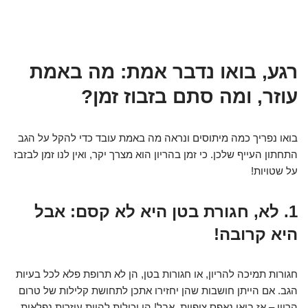
רגע, בואו נדבר אמת: מה באמת
עוזר, ומה סתם בזבוז זמן?
בואו נפריך כמה מיתוסים ונראה מה באמת עובד כדי להקל על הגב
התחתון העייף שלכן. כי זמן בהריון הוא מצרך יקר, ואין לנו זמן לבזבז
על שטויות!
1. לא, חגורת בטן היא לא קסם: אבל
היא קרובה!
חגורות תמיכה להריון, או חגורות בטן, הן לא תרופת פלא לכל בעיות
הגב. אם הייתן חושבות שהן יחזירו אתכן לתחושת קלילות של טרום
הריון – אז בואו נאפס ציפיות. אבל! הן יכולות להיות עוזרות נפלאות