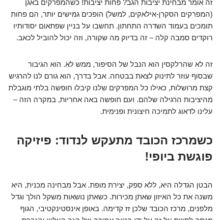
זה אומר מבחינת יציבות הגב? פחות יציבות! כשהמפרקים באגן
(המפרקים הסקרן-אילאקים, למשל) הופכים גמישים יותר, הם פחות
תומכים בעמוד השדרה התחתון. תחשבו על בניין שפתאום יסודותיו
רוקדים סמבה קלה – זה בדיוק מה שקורה, וזה יכול להוביל לכאב.
זה לא שהרלקסין הוא הנבל של הסיפור, ממש לא. הוא הגיבור
שבסוף עוזר לתינוק לצאת בבטחה. אבל בדרך, הוא גורם לנו להרגיש
קצת מרושלות, כאילו כל המפרקים שלנו קיבלו חופשה בלתי מוגבלת
מהיציבות הרגילה שלהם. ועם חופשה באה אחריות, במקרה הזה –
עלינו לדאוג לתמיכה חיצונית ופנימית.
כשמרכז הכובד מתעקש לנדוד: פיזיקה
פוגשת ביופי!
הבטן הגדלה היא, ללא ספק, יצירת מופת. אבל מבחינה מכנית, היא
משנה את כל האיזון שאתן מכירות. כשאתן נושאות משקל הולך וגדל
מלפנים, מרכז הכובד שלכן זז קדימה. באופן אינסטינקטיבי, הגוף