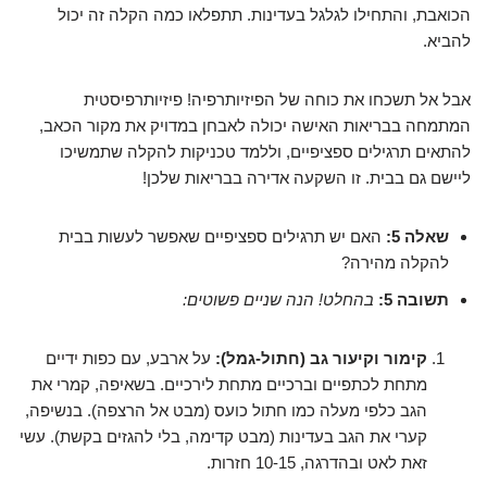
הכואבת, והתחילו לגלגל בעדינות. תתפלאו כמה הקלה זה יכול
להביא.
אבל אל תשכחו את כוחה של הפיזיותרפיה! פיזיותרפיסטית
המתמחה בבריאות האישה יכולה לאבחן במדויק את מקור הכאב,
להתאים תרגילים ספציפיים, וללמד טכניקות להקלה שתמשיכו
ליישם גם בבית. זו השקעה אדירה בבריאות שלכן!
שאלה 5:
האם יש תרגילים ספציפיים שאפשר לעשות בבית
להקלה מהירה?
תשובה 5:
בהחלט! הנה שניים פשוטים:
קימור וקיעור גב (חתול-גמל):
על ארבע, עם כפות ידיים
מתחת לכתפיים וברכיים מתחת לירכיים. בשאיפה, קמרי את
הגב כלפי מעלה כמו חתול כועס (מבט אל הרצפה). בנשיפה,
קערי את הגב בעדינות (מבט קדימה, בלי להגזים בקשת). עשי
זאת לאט ובהדרגה, 10-15 חזרות.