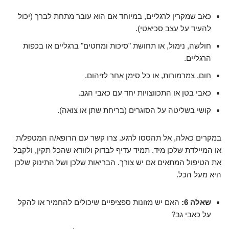
כאב שמקרין לרגליים, במיוחד אם הוא עובר מתחת לברך (יכול
להעיד על עצב סכיאטי).
חולשה, נימול, או תחושת "סיכות ומחטים" ברגליים או בכפות
הרגליים.
חום, צמרמורות, או כל סימן אחר לזיהום.
כאבי בטן או התכווצויות יחד עם כאבי הגב.
קושי בשליטה על הסוגרים (בריחת שתן או צואה).
במקרים כאלה, אל תהססו לרגע. צרו קשר עם הרופא/ה המטפל/ת
או המיילדת שלכן מיד. תמיד עדיף לבדוק ולוודא שהכל תקין, ולקבל
את הטיפול המתאים אם יש צורך. הבריאות שלכן ושל התינוק שלכן
היא מעל הכל.
שאלה 6:
האם יש מזונות ספציפיים שיכולים להחמיר או להקל
על כאבי גב?