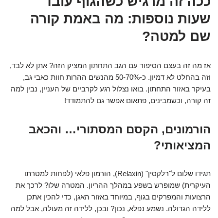
ככה זה מרגיש כשהגוף עובד
שעות נוספות: מה באמת קורה
שם למטה?
אז מה זה בעצם הסיפור עם הגב התחתון המציק הזה? אתן לא לבד,
וזה בהחלט לא דמיון. כ-50-70% מהנשים ההרות חוות כאבי גב,
בעיקר באזור התחתון. בואו נצלול רגע לקרביים של העניין, נבין למה
זה קורה, וכשמבינים, פתאום אפשר גם להתמודד!
הורמונים, הקסם המסתורי… והכאב
המציאותי?
תגידו שלום ל"רלקסין" (Relaxin), הורמון פלאי (לפחות למטרתו
העיקרית) שמופרש בשפע במהלך ההריון. המטרה שלו? לרכך את
הרצועות והמפרקים בגוף, במיוחד באזור האגן, כדי להכין אתכן
ללידה הגדולה. נשמע נפלא, נכון? ובכן, ללידה זה מעולה, אבל למה