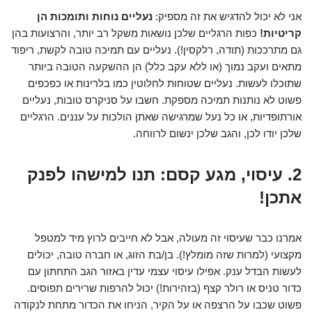
אני לא יכול להדגיש את זה מספיק:
נעליים נוחות ותומכות הן
קריטיות!
כפות הרגליים שלכן נושאות משקל רב יותר, והרצועות בהן
גם מתרככות (תודה, רלקסין!). נעליים עם תמיכה טובה לקשת, ריפוד
מתאים ועקב נמוך (או ללא עקב כלל) הן ההשקעה הטובה ביותר
שתוכלו לעשות. נעליים שטוחות לחלוטין כמו בלרינות או כפכפים
פשוט לא נותנות תמיכה מספקת. חשבו על סניקרס טובות, נעליים
אורתופדיות, או כל נעל שמרגישה שאתן הולכות על עננים. הרגליים
שלכן יודו לכן, והגב שלכן ינשום לרווחה.
2. עיסוי, מגע קסם: תנו למישהו לפנק
אתכן!
אמרנו כבר שעיסוי זה מעולה, אבל לא חייבים לרוץ מיד למטפל
מקצועי (למרות שזה מומלץ!). בן/בת הזוג, או חברה טובה, יכולים
לעשות הבדל ענק. אפילו עיסוי עצמי עדין באזור הגב התחתון עם
כדור טניס או רולר קצף (בזהירות!) יכול להרפות שרירים תפוסים.
פשוט שכבו על הרצפה או על הקיר, הניחו את הכדור מתחת לנקודה