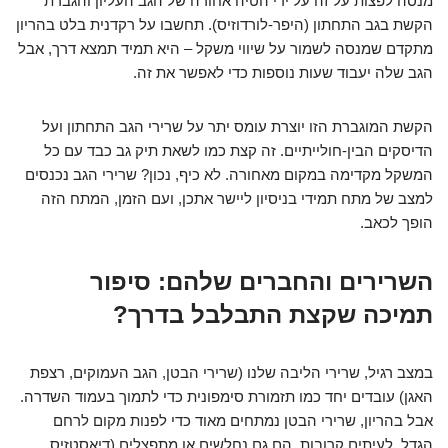
מנסה לפצות על זה על ידי הטיה אחורה של הגב העליון והגברת
הקשת בגב התחתון (היפר-לורדוזיס). תחשבו על רקדנית בלט בהריון
מתקדם שמנסה לשמור על שיווי משקל – היא תמיד תמצא דרך, אבל
הגב שלה יעבוד שעות נוספות כדי לאפשר את זה.
הקשת המוגברת הזו יוצרת עומס יתר על שרירי הגב התחתון ועל
הדיסקים הבין-חולייתיים. זה קצת כמו לשאת תיק גב כבד עם כל
המשקל מקדימה במקום מאחורה. לא כיף, נכון? שרירי הגב נכנסים
למצב של מתח תמידי בניסיון ליישר אתכן, ועם הזמן, המתח הזה
הופך לכאב.
השרירים והחברים שלהם: סיפור
תמיכה שקצת התבלבל בדרך?
במצב רגיל, שרירי הליבה שלנו (שרירי הבטן, הגב העמוקים, רצפת
האגן) עובדים יחד כמו תזמורת סימפונית כדי לתמוך בעמוד השדרה.
אבל בהריון, שרירי הבטן נמתחים מאוד כדי לפנות מקום לרחם
הגדל. לעיתים קרובות, הם גם נחלשים או מתפצלים (דיאסטזיס