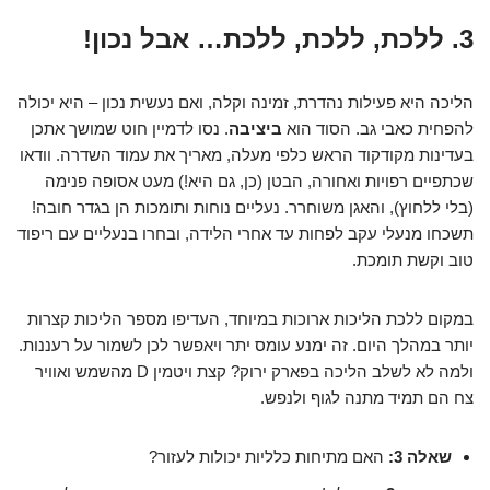
3. ללכת, ללכת, ללכת… אבל נכון!
הליכה היא פעילות נהדרת, זמינה וקלה, ואם נעשית נכון – היא יכולה
להפחית כאבי גב. הסוד הוא
ביציבה
. נסו לדמיין חוט שמושך אתכן
בעדינות מקודקוד הראש כלפי מעלה, מאריך את עמוד השדרה. וודאו
שכתפיים רפויות ואחורה, הבטן (כן, גם היא!) מעט אסופה פנימה
(בלי ללחוץ), והאגן משוחרר. נעליים נוחות ותומכות הן בגדר חובה!
תשכחו מנעלי עקב לפחות עד אחרי הלידה, ובחרו בנעליים עם ריפוד
טוב וקשת תומכת.
במקום ללכת הליכות ארוכות במיוחד, העדיפו מספר הליכות קצרות
יותר במהלך היום. זה ימנע עומס יתר ויאפשר לכן לשמור על רעננות.
ולמה לא לשלב הליכה בפארק ירוק? קצת ויטמין D מהשמש ואוויר
צח הם תמיד מתנה לגוף ולנפש.
שאלה 3:
האם מתיחות כלליות יכולות לעזור?