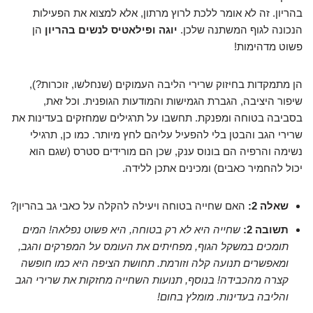
בהריון. זה לא אומר ללכת לרוץ מרתון, אלא למצוא את הפעילות
הנכונה לגוף המשתנה שלכן.
יוגה ופילאטיס לנשים בהריון
הן
פשוט מדהימות!
הן מתמקדות בחיזוק שרירי הליבה העמוקים (שנחלשו, זוכרות?),
שיפור היציבה, הגברת הגמישות והמודעות הגופנית. וכל זאת,
בסביבה בטוחה ומפנקת. תחשבו על תרגילים שמחזקים בעדינות את
שרירי הגב והבטן בלי להפעיל עליהם לחץ מיותר. כמו כן, תרגילי
נשימה והרפיה הם בונוס ענק, שכן הם מורידים סטרס (שגם הוא
יכול להחמיר כאבים) ומכינים אתכן ללידה.
שאלה 2:
האם שחייה בטוחה ויעילה להקלה על כאבי גב בהריון?
תשובה 2:
שחייה היא לא רק בטוחה, היא פשוט נפלאה! המים
תומכים במשקל הגוף, מפחיתים את העומס על המפרקים והגב,
ומאפשרים תנועה קלה וזורמת. תחושת הציפה היא כמו חופשה
קצרה מהכבידה! בנוסף, תנועות השחייה מחזקות את שרירי הגב
והליבה בעדינות. מומלץ בחום!