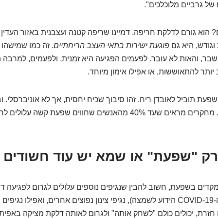
של גרביים מלוכלכים".
 הוא גורם לדלקת חריפה. דמיינו שריפה קטנה ועצבנית באזור העדין 
וגודש, היא גם
פוגעת ישירות בתאי העצב הריחתיים
. זה כמו שמישהו 
נשבר, והאות לא עובר. לפעמים הפגיעה היא זמנית, ולפעמים, למרבה 
 יותר להתאוששות, או אפילו אימון מיוחד.
שפעת תוביל לאובדן ריח. זהו סיבוך שכיח יחסית, אך לא אוניברסלי. ו
מכה, הוא מכה חזק. מחקרים מראים שעד 40% מהאנשים שחווים שפעת קשה
דים בשפעת, חשוב להבין שנגיפים נוספים עלולים לגרום לפגיעה ד
נגיפי קורונה (כולל ה-COVID-19 הידוע לשמצה), נגיפי צינון נפוצים אחרים, ואפיל
 חזרת, יכולים כולם "לשחק אותה" ולגרום לאותה דלקת מציקה באפיתל