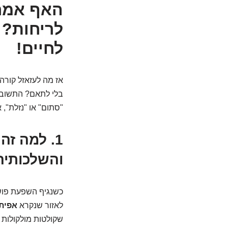
האף אמר 
לריחות? 
לחיים!
אז מה לעזאזל קורה
בלי לתאם? התשובה,
"סתום" או "נזלת", 
1. למה ז
והשלכותיה
כשנגיף השפעת פושט
לאזור שנקרא
אפית
שקולטות מולקולות 