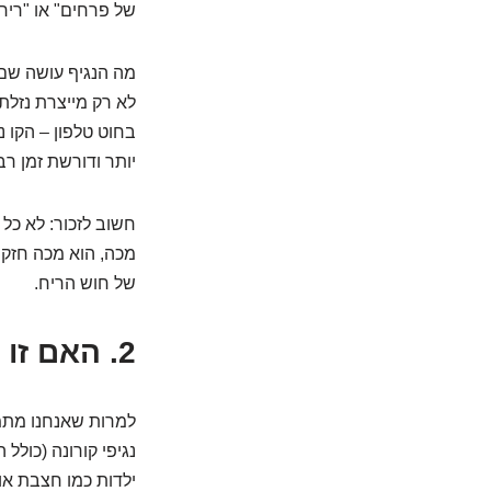
של פרחים" או "ריח 
מה הנגיף עושה שם?
לא רק מייצרת נזלת 
בחוט טלפון – הקו 
יותר ודורשת זמן רב
חשוב לזכור: לא כל 
של חוש הריח.
2. האם זו רק "שפעת" או שמא יש עוד חשודים ויראליים?
למרות שאנחנו מתמק
ילדות כמו חצבת או