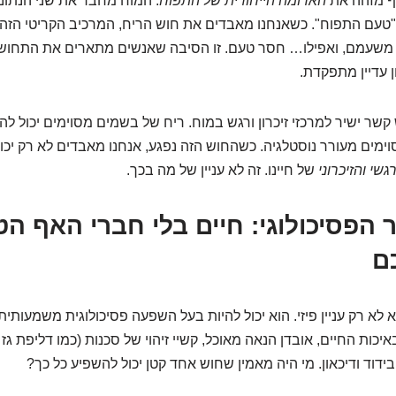
ף מזהה את
הארומה הייחודית של התפוח
. המוח מחבר את שני הנתוני
טעם התפוח". כשאנחנו מאבדים את חוש הריח, המרכיב הקריטי הזה 
 משעמם, ואפילו… חסר טעם. זו הסיבה שאנשים מתארים את התחוש
ן עדיין מתפקדת.
קשר ישיר למרכזי זיכרון ורגש במוח. ריח של בשמים מסוימים יכול להח
ימים מעורר נוסטלגיה. כשהחוש הזה נפגע, אנחנו מאבדים לא רק יכולת
שי והזיכרוני
של חיינו. זה לא עניין של מה בכך.
חיר הפסיכולוגי: חיים בלי חברי האף הט
ם
 לא רק עניין פיזי. הוא יכול להיות בעל השפעה פסיכולוגית משמעותית
יכות החיים, אובדן הנאה מאוכל, קשיי זיהוי של סכנות (כמו דליפת גז א
ידוד ודיכאון. מי היה מאמין שחוש אחד קטן יכול להשפיע כל כך?