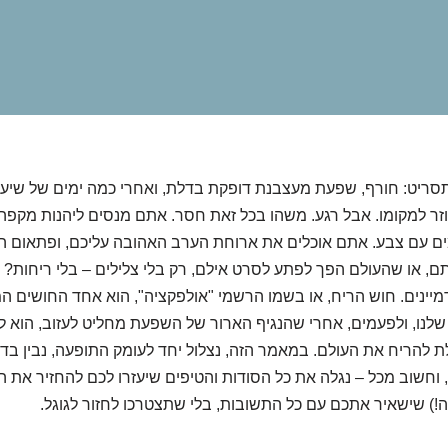
תסריט: חורף, שפעת מעצבנת דופקת בדלת, ואחרי כמה ימים של שיעול
זר למקומו. אבל רגע. משהו בכל זאת חסר. אתם מנסים ליהנות מקפה
ים עם צבע. אתם אוכלים את ארוחת הערב האהובה עליכם, ופתאום 
תם, או שהעולם הפך לפתע לסרט אילם, רק בלי צלילים – בלי ריחות?
יינים. חוש הריח, או בשמו הרשמי "אולפקציה", הוא אחד החושים ה
לנו, ולפעמים, אחרי שהנגיף הארור של השפעת מחליט לעזוב, הוא לו
 להריח את העולם. במאמר הזה, נצלול יחד לעומק התופעה, נבין בדי
וחשוב מכל – נגלה את כל הסודות והטיפים שיעזרו לכם להחזיר את ה
ה!) שישאיר אתכם עם כל התשובות, בלי שתצטרכו לחזור לגוגל.