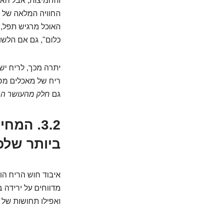
והחמיצות, אבל הא
החוויה המלאה של "
האוכל מרגיש תפל,
כלום", גם אם הלשו
יתרה מכך, לריח יש 
ריח של מאכלים מסו
גם
חלק מהעושר הרג
3.2. המ
ביותר שלכ
איבוד חוש הריח הוא
מדווחים על ירידה בא
ואפילו תחושות של ב