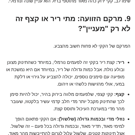
שימו לב, קקי ירוק כהה מאוד מתוספי ברזל הוא עניין שונה ונורמלי.
9. מרקם הזוועה: מתי ריר או קצף זה
לא רק "מעניין"?
המרקם של הקקי לא פחות חשוב מהצבע.
ריר:
קצת ריר בקקי זה לפעמים נורמלי, במיוחד כשהתינוק מצונן
ובולע נזלת. אבל כמות גדולה של ריר, במיוחד אם היא נמשכת או
מופיעה עם סימנים נוספים, יכולה להצביע על גירוי או דלקת
במעי, אולי מרגישות כלשהי או זיהום.
קצף:
קקי קצפי, שלפעמים מלווה בירוק בהיר, יכול להיות סימן
לכך שהתינוק מקבל יותר מדי חלב קדמי עשיר בלקטוז, שעובר
מהר מדי במערכת העיכול ותוסס קצת.
נוזלי מדי ובכמות גדולה (שלשול):
אם הקקי פתאום הופך
למימי מאוד, תדיר מאוד, ובכמות גדולה בכל פעם – זה שלשול.
אצל תינוקות קטנים, שלשול עלול לגרום להתייבשות מהר מאוד.