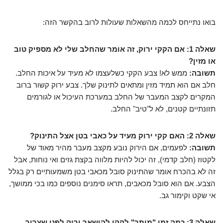
בואו נתייחס לכמה מהשאלות שעולות לרוב בהקשר הזה:
שאלה 1: אם הקקי ירוק, זה אומר שהחלב שלי לא מספיק טוב
או מזין?
תשובה:
ממש לא! צבע הקקי כשלעצמו לא מעיד על איכות החלב.
חלב אם הוא תמיד מזין ומתאים לתינוק שלך. צבע ירוק קשור ברוב
המקרים לקצב המעבר של החלב במערכת העיכול או לגורמים
תזונתיים קטנים, לא ל"טיב" החלב.
שאלה 2: האם קקי ירוק מעיד על כאבי בטן אצל התינוק?
תשובה:
לפעמים, אם הירוק נובע מקצב מעבר מהיר מאוד של
לקטוז (חלב קדמי), זה יכול להיות מלווה בקצת גזים ואי נוחות, אבל
זה לא בהכרח אומר שהתינוק סובל מכאבי בטן משמעותיים רק בגלל
הצבע. אם הוא סובל מכאבים, תראו סימנים נוספים כמו בכי ממושך,
אי שקט וקימור גב.
שאלה 3: כמה זמן "מותר" לקקי להישאר ירוק לפני שצריך