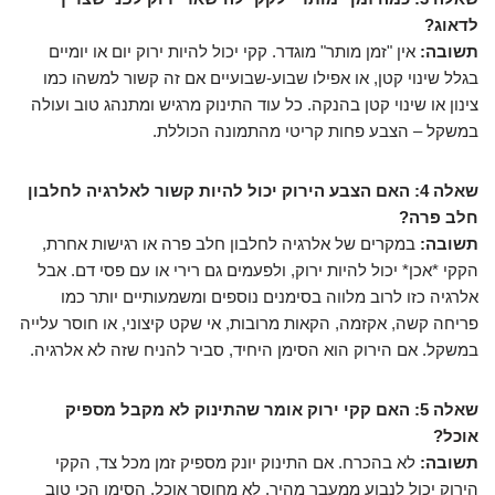
לדאוג?
תשובה:
אין "זמן מותר" מוגדר. קקי יכול להיות ירוק יום או יומיים
בגלל שינוי קטן, או אפילו שבוע-שבועיים אם זה קשור למשהו כמו
צינון או שינוי קטן בהנקה. כל עוד התינוק מרגיש ומתנהג טוב ועולה
במשקל – הצבע פחות קריטי מהתמונה הכוללת.
שאלה 4: האם הצבע הירוק יכול להיות קשור לאלרגיה לחלבון
חלב פרה?
תשובה:
במקרים של אלרגיה לחלבון חלב פרה או רגישות אחרת,
הקקי *אכן* יכול להיות ירוק, ולפעמים גם רירי או עם פסי דם. אבל
אלרגיה כזו לרוב מלווה בסימנים נוספים ומשמעותיים יותר כמו
פריחה קשה, אקזמה, הקאות מרובות, אי שקט קיצוני, או חוסר עלייה
במשקל. אם הירוק הוא הסימן היחיד, סביר להניח שזה לא אלרגיה.
שאלה 5: האם קקי ירוק אומר שהתינוק לא מקבל מספיק
אוכל?
תשובה:
לא בהכרח. אם התינוק יונק מספיק זמן מכל צד, הקקי
הירוק יכול לנבוע ממעבר מהיר, לא מחוסר אוכל. הסימן הכי טוב