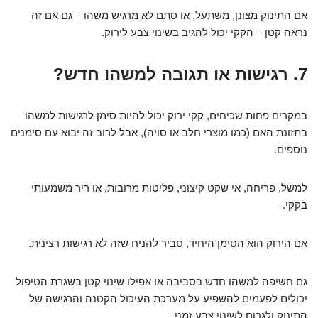
אם התינוק מצונן, משתעל, או סתם לא מרגיש משהו – גם אם זה
נראה קטן – הקקי יכול להגיב בשינוי צבע לירוק.
7. רגישות או תגובה למשהו חדש?
במקרים פחות שכיחים, קקי ירוק יכול להיות סימן לרגישות למשהו
בתזונת האם (כמו מוצרי חלב או סויה), אבל לרוב זה יבוא עם סימנים
נוספים.
למשל, פריחה, אי שקט קיצוני, פליטות מרובות, או ריר משמעותי
בקקי.
אם הירוק הוא הסימן היחיד, סביר להניח שזה לא רגישות רצינית.
גם חשיפה למשהו חדש בסביבה או אפילו שינוי קטן בשגרת הטיפול
יכולים לפעמים להשפיע על מערכת העיכול הקטנה והרגישה של
התינוק ולגרום לשינוי צבע זמני.