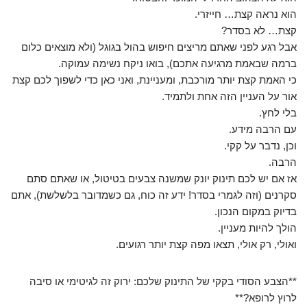
הוא נראה קצת… חייזרי.
קצת… לא בסדר?
אבל רגע לפני שאתם מריצים חיפוש בהול בגוגל (ולא מוצאים כלום
ברמה שבאמת מרגיעה אתכם), בואו ניקח נשימה עמוקה.
כי האמת קצת יותר מורכבת, ומעניינת, ואני כאן כדי לשפוך לכם קצת
אור על העניין הזה אחת ולתמיד.
בלי לחץ.
עם הרבה מידע.
וכן, נדבר על קקי.
הרבה.
אז אם יש לכם תינוק יונק שמשנה צבעים בטיטול, או שאתם סתם
סקרנים (וזה לגמרי בסדר! ידע זה כוח, גם כשמדובר בלשלשת), אתם
בדיוק במקום הנכון.
הולך להיות מעניין.
ואולי, רק אולי, תצאו מפה קצת יותר רגועים.
**הצבע הסודי בקקי של התינוק שלכם: ירוק זה לגיטימי או סיבה
לרוץ לרופא?**