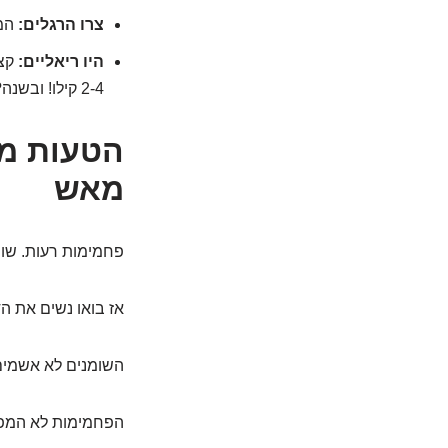
צרו הרגלים:
המט
היו ריאליים:
קצב
2-4 קילו! ובשנה? מטורף!
מאש
פחמימות רעות. שומ
אז בואו נשים את הד
השומנים לא אשמים
הפחמימות לא המפל