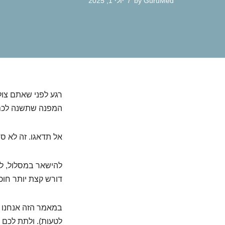
GuruMed
by
יולי 1, 2025
רגע לפני שאתם צול
המפנה שתשנה לכם א
אל תדאגו. זה לא סו
להישאר במסלול, לה
דורש קצת יותר חוכ
במאמר הזה אנחנו ה
לטעות). ולתת לכם 